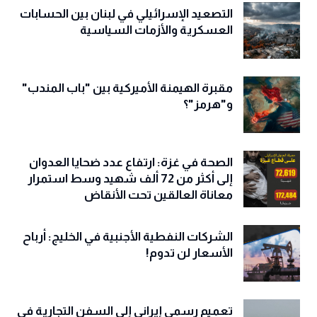
التصعيد الإسرائيلي في لبنان بين الحسابات
العسكرية والأزمات السياسية
مقبرة الهيمنة الأميركية بين "باب المندب"
و"هرمز"؟
الصحة في غزة: ارتفاع عدد ضحايا العدوان
إلى أكثر من 72 ألف شهيد وسط استمرار
معاناة العالقين تحت الأنقاض
الشركات النفطية الأجنبية في الخليج: أرباح
الأسعار لن تدوم!
تعميم رسمي إيراني إلى السفن التجارية في