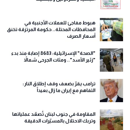
هبوط مفاجئ للعملات الأجنبية في
المحافظات المحتلة.. حكومة المرتزقة تخنق
أسعار الصرف
"الصحة" الإسرائيلية: 8683 إصابة منذ بدء
"زئير الأسد".. ومئات الجرحى شمالاً
ترامب يقرّ بضعف وقف إطلاق النار:
التفاهم مع إيران ما زال بعيداً
المقاومة في جنوب لبنان تُصعّد عملياتها
وتربك الاحتلال بالمسيّرات الدقيقة