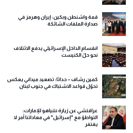
قمة واشنطن وبكين: إيران وهرمز في
صدارة الملفات الشائكة
انقسام الداخل الإسرائيلي يدفع الائتلاف
نحو حلّ الكنيست
كمين رشاف – حداثا: تصعيد ميداني يعكس
تحوّل قواعد الاشتباك في جنوب لبنان
عراقتشي عن زيارة نتنياهو للإمارات:
التواطؤ مع "إسرائيل" في معاداتنا أمر لا
يغتفر