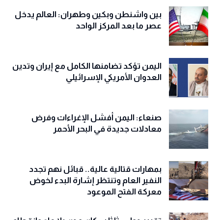
بين واشنطن وبكين وطهران: العالم يدخل
عصر ما بعد المركز الواحد
اليمن تؤكد تضامنها الكامل مع إيران وتدين
العدوان الأمريكي الإسرائيلي
صنعاء: اليمن أفشل الإغراءات وفرض
معادلات جديدة في البحر الأحمر
بمهارات قتالية عالية.. قبائل نهم تجدد
النفير العام وتنتظر إشارة البدء لخوض
معركة الفتح الموعود