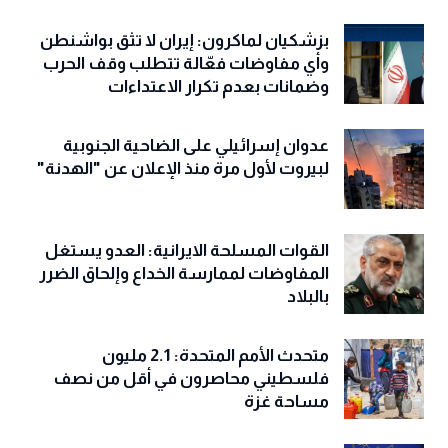
بزشكيان لماكرون: إيران لا تثق بواشنطن
وأي مفاوضات فعّالة تتطلب وقف الحرب
وضمانات بعدم تكرار الاعتداءات
عدوان إسرائيلي على الضاحية الجنوبية
لبيروت لأول مرة منذ الإعلان عن "الهدنة"
القوات المسلحة الايرانية: العدو يستغل
المفاوضات لممارسة الخداع وإلحاق الضرر
بالبلاد
متحدث الأمم المتحدة: 2.1 مليون
فلسطيني محاصرون في أقل من نصف
مساحة غزة