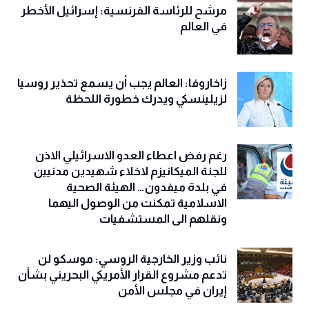
مرشح للرئاسة الفرنسية: إسرائيل الأخطر
في العالم
زاخاروفا: العالم يجب أن يسمع تحذير روسيا
لزيلينسكي ويدرك خطورة اللحظة
رغم رفض اعطاء العدو الاسرائيلي الاذن
للجنة الميكانيزم لاخلاء شهيدين مدنيين
في بلدة ميفدون… الهيئة الصحية
الاسلامية تمكنت من الوصول اليهما
ونقلهم الى المستشفيات
نائب وزير الخارجية الروسي: موسكو لن
تدعم مشروع القرار الأمريكي البحريني بشأن
إيران في مجلس الأمن