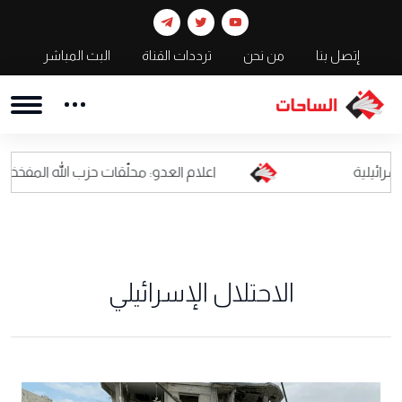
إتصل بنا
من نحن
ترددات القناة
البث المباشر
اعلام العدو: محلّقات حزب الله المفخخة أصبحت كابوسا لل
الاحتلال الإسرائيلي