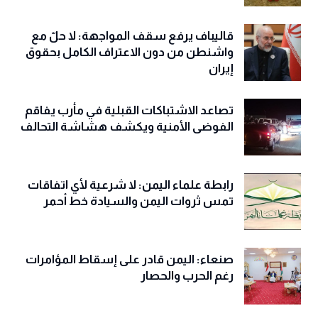
قاليباف يرفع سقف المواجهة: لا حلّ مع
واشنطن من دون الاعتراف الكامل بحقوق
إيران
تصاعد الاشتباكات القبلية في مأرب يفاقم
الفوضى الأمنية ويكشف هشاشة التحالف
رابطة علماء اليمن: لا شرعية لأي اتفاقات
تمس ثروات اليمن والسيادة خط أحمر
صنعاء: اليمن قادر على إسقاط المؤامرات
رغم الحرب والحصار