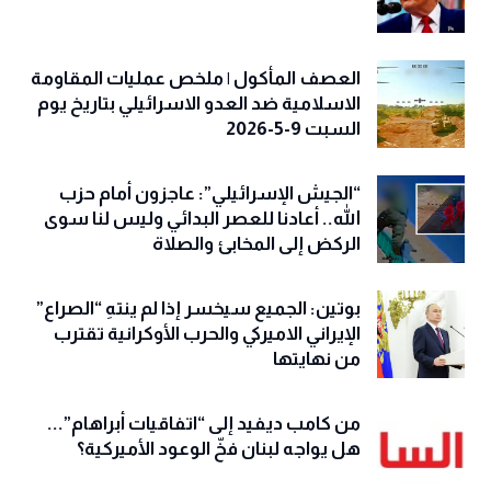
العصف المأكول | ملخص عمليات المقاومة
الاسلامية ضد العدو الاسرائيلي بتاريخ يوم
السبت 9-5-2026
“الجيش الإسرائيلي”: عاجزون أمام حزب
الله.. أعادنا للعصر البدائي وليس لنا سوى
الركض إلى المخابئ والصلاة
بوتين: الجميع سيخسر إذا لم ينتهِ “الصراع”
الإيراني الاميركي والحرب الأوكرانية تقترب
من نهايتها
من كامب ديفيد إلى “اتفاقيات أبراهام”...
هل يواجه لبنان فخّ الوعود الأميركية؟