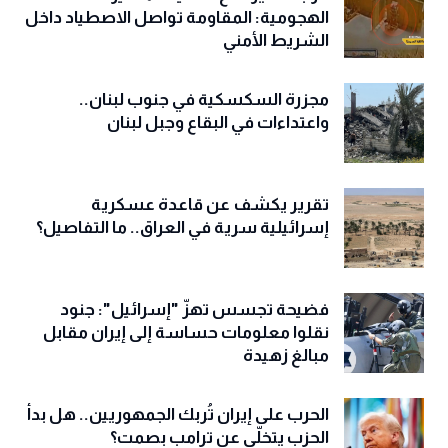
الهجومية: المقاومة تواصل الاصطياد داخل
الشريط الأمني
مجزرة السكسكية في جنوب لبنان..
واعتداءات في البقاع وجبل لبنان
تقرير يكشف عن قاعدة عسكرية
إسرائيلية سرية في العراق.. ما التفاصيل؟
فضيحة تجسس تهزّ "إسرائيل": جنود
نقلوا معلومات حساسة إلى إيران مقابل
مبالغ زهيدة
الحرب على إيران تُربك الجمهوريين.. هل بدأ
الحزب يتخلّى عن ترامب بصمت؟