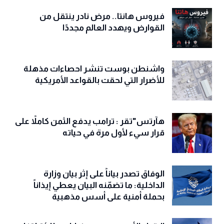
فيروس هانتا.. مرض نادر ينتقل من
القوارض ويهدد العالم مجددًا
واشنطن بوست تنشر احصاءات مذهلة
للأضرار التي لحقت بالقواعد الأمريكية
هآرتس"تقر : ترامب يدفع الثمن كاملاً على
قرار سيء لأول مرة في حياته
الوفاق تصدر بياناً على إثر بيان وزارة
الداخلية: ما تضمّنه البيان يعطي إيذاناً
بحملة أمنية على أسس مذهبية