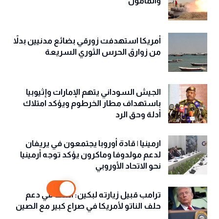
والمأمول
أمريكا استهدفت زورقي بضائع مدنيين بدلاً
من زوارق الحرس الثوري السريعة
الجيش السوداني يتهم الإمارات وإثيوبيا
باستهداف مطار الخرطوم ويؤكد امتلاك
أدلة وحق الرد
ارمينيا | قادة أوروبا يجتمعون في يريفان
لدعم مولدوفا وماكرون يؤكد توجه أرمينيا
نحو الاتحاد الأوروبي
ترامب قبيل زيارته لبكين: أشك في دعم
حلف الناتو لأمريكا في صراع كبير مع الصين