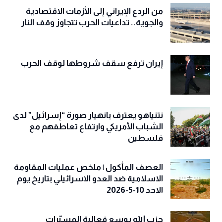
من الردع الإيراني إلى الأزمات الاقتصادية
والجوية.. تداعيات الحرب تتجاوز وقف النار
إيران ترفع سقف شروطها لوقف الحرب
نتنياهو يعترف بانهيار صورة “إسرائيل” لدى
الشباب الأمريكي وارتفاع تعاطفهم مع
فلسطين
العصف المأكول | ملخص عمليات المقاومة
الاسلامية ضد العدو الاسرائيلي بتاريخ يوم
الاحد 10-5-2026
حزب الله يوسع فعالية المسيّرات