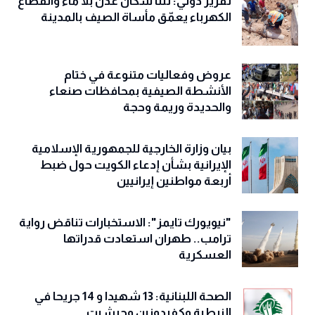
تقرير دولي: ثلثا سكان عدن بلا ماء وانقطاع
الكهرباء يعمّق مأساة الصيف بالمدينة
عروض وفعاليات متنوعة في ختام
الأنشطة الصيفية بمحافظات صنعاء
والحديدة وريمة وحجة
‏بيان وزارة الخارجية للجمهورية الإسلامية
الإيرانية بشأن إدعاء الكويت حول ضبط
أربعة مواطنين إيرانيين
"نيويورك تايمز": الاستخبارات تناقض رواية
ترامب.. طهران استعادت قدراتها
العسكرية
الصحة اللبنانية: 13 شهيدا و 14 جريحا في
النبطية وكفردونين وجبشيت