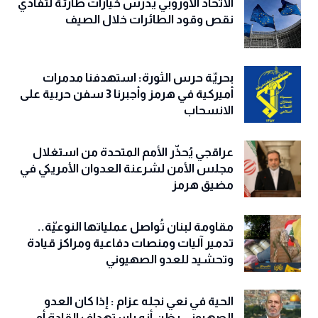
الاتحاد الأوروبي يدرس خيارات طارئة لتفادي
نقص وقود الطائرات خلال الصيف
بحريّة حرس الثورة: استهدفنا مدمرات
أميركية في هرمز وأجبرنا 3 سفن حربية على
الانسحاب
عراقجي يُحذّر الأمم المتحدة من استغلال
مجلس الأمن لشرعنة العدوان الأمريكي في
مضيق هرمز
مقاومة لبنان تُواصل عملياتها النوعيّة..
تدمير آليات ومنصات دفاعية ومراكز قيادة
وتحشيد للعدو الصهيوني
الحية في نعي نجله عزام : إذا كان العدو
الصهيوني يظن أنه باستهداف القادة أو