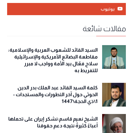
يوتيوب
مقالات شائعة
السيد القائد للشعوب العربية والإسلامية:
مقاطعة البضائع الأمريكية والإسرائيلية
سلاح فعّال بيد الأمة وواجب لا مبرر
للتفريط به
كلمة السيد القائد عبد الملك بدر الدين
الحوثي حول آخر التطورات والمستجدات -
1\ذي الحجة\1447
الشيخ نعيم قاسم:نشكر إيران على تحملها
أعباءً كثيرةً نتيجة دعم حقوقنا