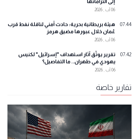
إلى التزاماتها
06 آب , 2026
هيئة بريطانية بحرية: حادث أمني لناقلة نفط قرب
07:44
عُمان خلال عبورها مضيق هرمز
06 آب , 2026
تقرير يوثّق آثار استهداف "إسرائيل" لكنيس
07:42
يهودي في طهران.. ما التفاصيل؟
06 آب , 2026
تقارير خاصة