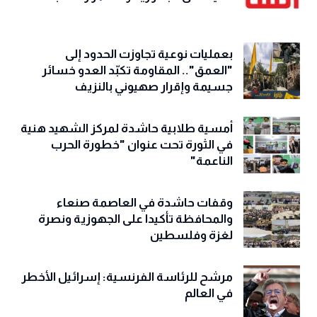
بعمليات نوعية تجاوزت الحدود إلى
"العمق".. المقاومة تكبّد العدو خسائر
جسيمة وإقرار صهيوني بالنزيف
أمسية طلابية حاشدة لمركز الشهيد هنية
في الثورة تحت عنوان "خطورة الحرب
الناعمة"
وقفات حاشدة في العاصمة صنعاء
والمحافظة تأكيدا على الجهوزية ونصرة
لغزة وفلسطين
مرشح للرئاسة الفرنسية: إسرائيل الأخطر
في العالم