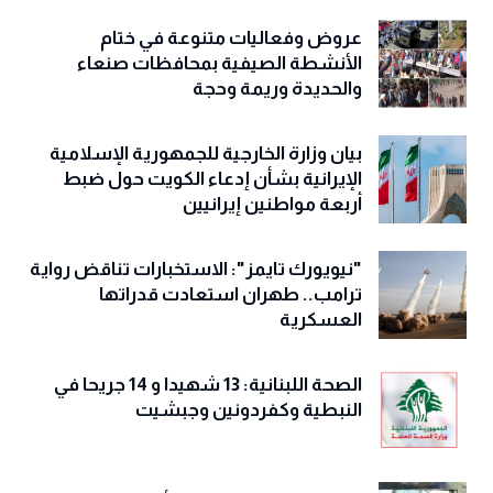
عروض وفعاليات متنوعة في ختام
الأنشطة الصيفية بمحافظات صنعاء
والحديدة وريمة وحجة
‏بيان وزارة الخارجية للجمهورية الإسلامية
الإيرانية بشأن إدعاء الكويت حول ضبط
أربعة مواطنين إيرانيين
"نيويورك تايمز": الاستخبارات تناقض رواية
ترامب.. طهران استعادت قدراتها
العسكرية
الصحة اللبنانية: 13 شهيدا و 14 جريحا في
النبطية وكفردونين وجبشيت