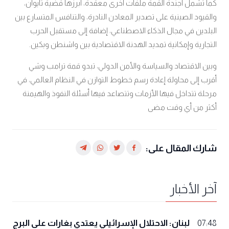
كما تشمل أجندة القمة ملفات أخرى معقدة، أبرزها قضية تايوان،
والقيود الصينية على تصدير المعادن النادرة، والتنافس المتسارع بين
البلدين في مجال الذكاء الاصطناعي، إضافة إلى مستقبل الحرب
التجارية وإمكانية تمديد الهدنة الاقتصادية بين واشنطن وبكين.
وبين الاقتصاد والسياسة والأمن الدولي، تبدو قمة ترامب وشي
أقرب إلى محاولة إعادة رسم خطوط التوازن في النظام العالمي، في
مرحلة تتداخل فيها الأزمات وتتصاعد فيها أسئلة النفوذ والهيمنة
أكثر من أي وقت مضى
شارك المقال على:
آخر الأخبار
لبنان: الاحتلال الإسرائيلي يعتدي بغارات على البرج
07:48