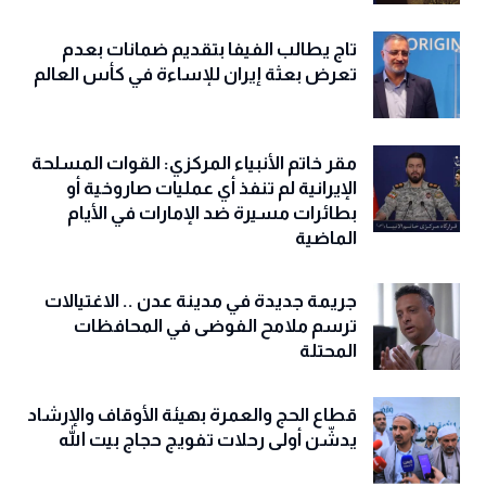
تاج يطالب الفيفا بتقديم ضمانات بعدم
تعرض بعثة إيران للإساءة في كأس العالم
مقر خاتم الأنبياء المركزي: القوات المسلحة
الإيرانية لم تنفذ أي عمليات صاروخية أو
بطائرات مسيرة ضد الإمارات في الأيام
الماضية
جريمة جديدة في مدينة عدن .. الاغتيالات
ترسم ملامح الفوضى في المحافظات
المحتلة
قطاع الحج والعمرة بهيئة الأوقاف والإرشاد
يدشّن أولى رحلات تفويج حجاج بيت الله