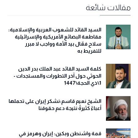
مقالات شائعة
السيد القائد للشعوب العربية والإسلامية:
مقاطعة البضائع الأمريكية والإسرائيلية
سلاح فعّال بيد الأمة وواجب لا مبرر
للتفريط به
كلمة السيد القائد عبد الملك بدر الدين
الحوثي حول آخر التطورات والمستجدات -
1\ذي الحجة\1447
الشيخ نعيم قاسم:نشكر إيران على تحملها
أعباءً كثيرةً نتيجة دعم حقوقنا
قمة واشنطن وبكين: إيران وهرمز في