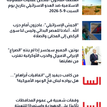
الاسلامية ضد العدو الاسرائيلي بتاريخ يوم
السبت 9-5-2026
“الجيش الإسرائيلي”: عاجزون أمام حزب
الله.. أعادنا للعصر البدائي وليس لنا سوى
الركض إلى المخابئ والصلاة
بوتين: الجميع سيخسر إذا لم ينتهِ “الصراع”
الإيراني الاميركي والحرب الأوكرانية تقترب
من نهايتها
من كامب ديفيد إلى “اتفاقيات أبراهام”...
هل يواجه لبنان فخّ الوعود الأميركية؟
وقفات شعبية في عموم المحافظات
تأكيدًا على الجهوزية واستمرارًا للتعبئة