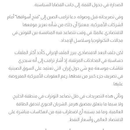
الصدارة في جدول القمة، إلى جانب القضايا السياسية.
وفي تصريحاته قبل وصوله، دعا ترامب الصين إلى "فتح أسواقها" أمام
الشركات الأميركية، معتبرًا أن ذلك من شأنه تعزيز موقعها
الاقتصادي عالميًا، في وقت تتصاعد فيه المنافسة بين القوتين في
مجالات التكنولوجيا وسلاسل الإمداد.
لكن خلف البعد الاقتصادي، يبرز الملف الإيراني كأحد أكثر الملفات
حساسية في المحادثات المرتقبة، إذ أشار ترامب إلى أنه سيجري
نقاشات موسعة مع شي حول إيران، التي تعتمد على السوق الصينية
في تصريف جزء كبير من نفطها، رغم العقوبات الأميركية المفروضة
عليها.
وتأتي هذه التصريحات في ظل تصاعد التوترات في منطقة الخليج،
ولا سيما ما يتعلق بمضيق هرمز، الشريان الحيوي لتدفق الطاقة
العالمية، وما قد يسببه أي اضطراب فيه من انعكاسات مباشرة على
الاقتصاد العالمي وأسعار النفط.