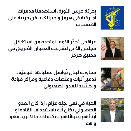
بحريّة حرس الثورة: استهدفنا مدمرات
أميركية في هرمز وأجبرنا 3 سفن حربية على
الانسحاب
عراقجي يُحذّر الأمم المتحدة من استغلال
مجلس الأمن لشرعنة العدوان الأمريكي في
مضيق هرمز
مقاومة لبنان تُواصل عملياتها النوعيّة..
تدمير آليات ومنصات دفاعية ومراكز قيادة
وتحشيد للعدو الصهيوني
الحية في نعي نجله عزام : إذا كان العدو
الصهيوني يظن أنه باستهداف القادة أو
أبنائهم وعوائلهم يمكنه أخذ ما لا نريد فهو
واهم