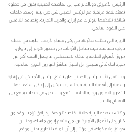
الرئيس الأميركي دونالد ترامب إلى العاصمة الصينية بكين، في خطوة
تمهّد لقمة مرتقبة مع الرئيس الصيني شي جين بينغ، وسط ملفات
شائكة تتقدّمها التوترات مع إيران، والحرب التجارية، وتصاعد التنافس
على النفوذ العالمي.
الزيارة التي حطّت طائرتها في بكين مساء الأربعاء، جاءت في لحظة
دولية حساسة، حيث تتداخل الأزمات من مضيق هرمز إلى تايوان،
مرورًا بأسواق الطاقة والذكاء الاصطناعي، ما يجعل القمة أكثر من
مجرد لقاء ثنائي تقليدي، بل اختبارًا مباشرًا لموازين القوى العالمية.
واستقبل نائب الرئيس الصيني هان تشنغ الرئيس الأميركي، في إشارة
رسمية إلى أهمية الزيارة، فيما سارعت بكين إلى إعلان استعدادها
لـ"تعزيز التعاون وإدارة الخلافات" مع واشنطن، في خطاب يجمع بين
الانفتاح والحذر.
وتكتسب هذه الزيارة طابعًا اقتصاديًا واضحًا، إذ رافق ترامب وفد من
كبار رجال الأعمال الأميركيين، من بينهم إيلون ماسك، وجنسن
هوانغ، وتيم كوك، في مؤشر إلى أن الملف التجاري يحتل موقع