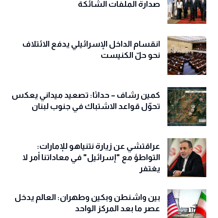
صدارة الملفات الشائكة
انقسام الداخل الإسرائيلي يدفع الائتلاف
نحو حلّ الكنيست
كمين رشاف – حداثا: تصعيد ميداني يعكس
تحوّل قواعد الاشتباك في جنوب لبنان
عراقتشي عن زيارة نتنياهو للإمارات:
التواطؤ مع "إسرائيل" في معاداتنا أمر لا
يغتفر
بين واشنطن وبكين وطهران: العالم يدخل
عصر ما بعد المركز الواحد