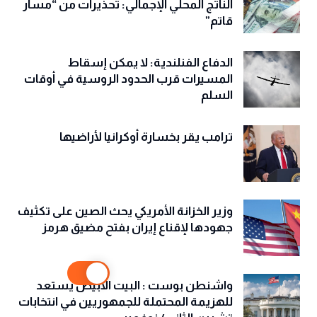
الناتج المحلي الإجمالي: تحذيرات من “مسار
قاتم”
الدفاع الفنلندية: لا يمكن إسقاط
المسيرات قرب الحدود الروسية في أوقات
السلم
ترامب يقر بخسارة أوكرانيا لأراضيها
وزير الخزانة الأمريكي يحث الصين على تكثيف
جهودها لإقناع إيران بفتح مضيق هرمز
واشنطن بوست : البيت الأبيض يستعد
للهزيمة المحتملة للجمهوريين في انتخابات