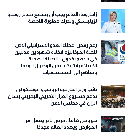
زاخاروفا: العالم يجب أن يسمع تحذير روسيا
لزيلينسكي ويدرك خطورة اللحظة
رغم رفض اعطاء العدو الاسرائيلي الاذن
للجنة الميكانيزم لاخلاء شهيدين مدنيين
في بلدة ميفدون… الهيئة الصحية
الاسلامية تمكنت من الوصول اليهما
ونقلهم الى المستشفيات
نائب وزير الخارجية الروسي: موسكو لن
تدعم مشروع القرار الأمريكي البحريني بشأن
إيران في مجلس الأمن
فيروس هانتا.. مرض نادر ينتقل من
القوارض ويهدد العالم مجددًا