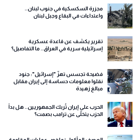
مجزرة السكسكية في جنوب لبنان..
واعتداءات في البقاع وجبل لبنان
تقرير يكشف عن قاعدة عسكرية
إسرائيلية سرية في العراق.. ما التفاصيل؟
فضيحة تجسس تهزّ "إسرائيل": جنود
نقلوا معلومات حساسة إلى إيران مقابل
مبالغ زهيدة
الحرب على إيران تُربك الجمهوريين.. هل بدأ
الحزب يتخلّى عن ترامب بصمت؟
العصف المأكول | ملخص عمليات المقاومة