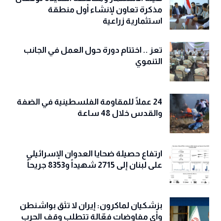
مذكرة تعاون لإنشاء أول منطقة
استثمارية زراعية
تعز .. اختتام دورة حول العمل في الجانب
التنموي
24 عملًا للمقاومة الفلسطينية في الضفة
والقدس خلال 48 ساعة
ارتفاع حصيلة ضحايا العدوان الإسرائيلي
على لبنان إلى 2715 شهيداً و8353 جريحاً
بزشكيان لماكرون: إيران لا تثق بواشنطن
وأي مفاوضات فعّالة تتطلب وقف الحرب