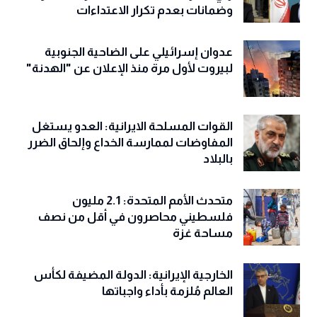
وضمانات بعدم تكرار الاعتداءات
عدوان إسرائيلي على الضاحية الجنوبية
لبيروت لأول مرة منذ الإعلان عن "الهدنة"
القوات المسلحة الايرانية: العدو يستغل
المفاوضات لممارسة الخداع وإلحاق الضرر
بالبلاد
متحدث الأمم المتحدة: 2.1 مليون
فلسطيني محاصرون في أقل من نصف
مساحة غزة
الخارجية الإيرانية: الدولة المضيفة لكأس
العالم مُلزمة بأداء واجباتها