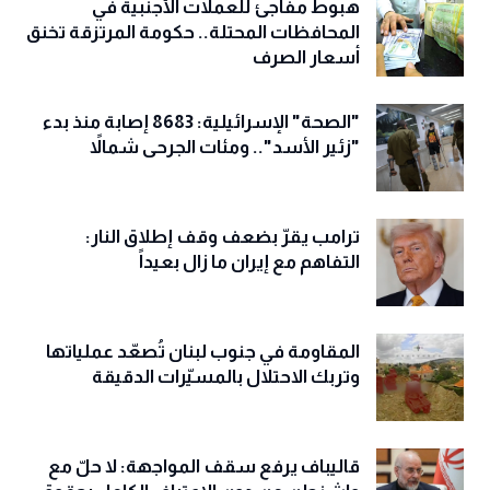
هبوط مفاجئ للعملات الأجنبية في
المحافظات المحتلة.. حكومة المرتزقة تخنق
أسعار الصرف
"الصحة" الإسرائيلية: 8683 إصابة منذ بدء
"زئير الأسد".. ومئات الجرحى شمالاً
ترامب يقرّ بضعف وقف إطلاق النار:
التفاهم مع إيران ما زال بعيداً
المقاومة في جنوب لبنان تُصعّد عملياتها
وتربك الاحتلال بالمسيّرات الدقيقة
قاليباف يرفع سقف المواجهة: لا حلّ مع