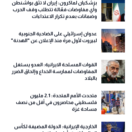
بزشكيان لماكرون: إيران لا تثق بواشنطن
وأي مفاوضات فعّالة تتطلب وقف الحرب
وضمانات بعدم تكرار الاعتداءات
عدوان إسرائيلي على الضاحية الجنوبية
لبيروت لأول مرة منذ الإعلان عن "الهدنة"
القوات المسلحة الايرانية: العدو يستغل
المفاوضات لممارسة الخداع وإلحاق الضرر
بالبلاد
متحدث الأمم المتحدة: 2.1 مليون
فلسطيني محاصرون في أقل من نصف
مساحة غزة