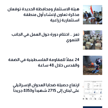
ومرتزقتها من النيل من وحدة اليمن
وسيادته ومقدراته
هيئة الاستثمار ومحافظة الحديدة توقعان
مذكرة تعاون لإنشاء أول منطقة
استثمارية زراعية
تعز .. اختتام دورة حول العمل في الجانب
التنموي
24 عملًا للمقاومة الفلسطينية في الضفة
والقدس خلال 48 ساعة
ارتفاع حصيلة ضحايا العدوان الإسرائيلي
على لبنان إلى 2715 شهيداً و8353 جريحاً