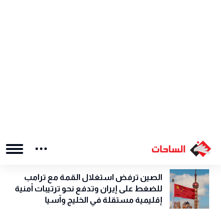
هل انتهى عصر القوة الناعمة الأمريكية؟
قراءة في تحولات النفوذ العالمي
تأثير السوشيال ميديا على السلوك
الاجتماعي: كيف تعيد تشكيل الرأي العام
والعلاقات الإنسانية؟
فساد المرتزقة يغرق تعز في الظلام
ملخص الاعتداءات الإسرائيلية على الأراضي
اللبنانية – 6/5/2026
الصين ترفض استغلال القمة مع ترامب
للضغط على إيران وتدفع نحو ترتيبات أمنية