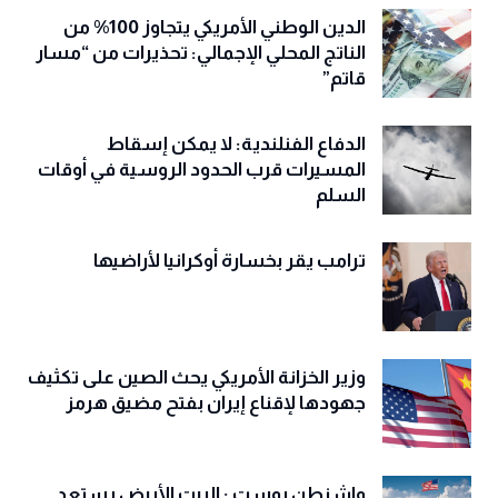
حلف الناتو لأمريكا في صراع كبير مع الصين
الدين الوطني الأمريكي يتجاوز 100% من
الناتج المحلي الإجمالي: تحذيرات من “مسار
قاتم”
الدفاع الفنلندية: لا يمكن إسقاط
المسيرات قرب الحدود الروسية في أوقات
السلم
ترامب يقر بخسارة أوكرانيا لأراضيها
وزير الخزانة الأمريكي يحث الصين على تكثيف
جهودها لإقناع إيران بفتح مضيق هرمز