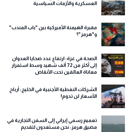
التصعيد الإسرائيلي في لبنان بين الحسابات
العسكرية والأزمات السياسية
مقبرة الهيمنة الأميركية بين "باب المندب"
و"هرمز"؟
الصحة في غزة: ارتفاع عدد ضحايا العدوان
إلى أكثر من 72 ألف شهيد وسط استمرار
معاناة العالقين تحت الأنقاض
الشركات النفطية الأجنبية في الخليج: أرباح
الأسعار لن تدوم!