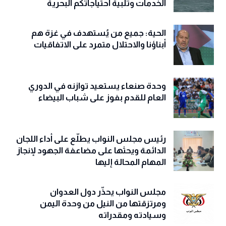
تعميم رسمي إيراني إلى السفن التجارية في
مضيق هرمز: نحن مستعدون لتقديم
الخدمات وتلبية احتياجاتكم البحرية
الحية: جميع من يُستهدف في غزة هم
أبناؤنا والاحتلال متمرد على الاتفاقيات
وحدة صنعاء يستعيد توازنه في الدوري
العام للقدم بفوز على شباب البيضاء
رئيس مجلس النواب يطلّع على أداء اللجان
الدائمة ويحثها على مضاعفة الجهود لإنجاز
المهام المحالة إليها
مجلس النواب يحذّّر دول العدوان