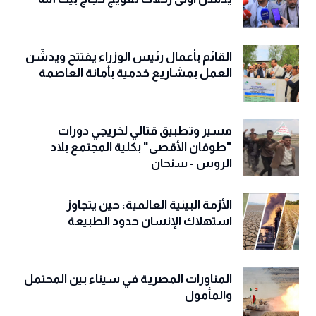
قطاع الحج والعمرة بهيئة الأوقاف والإرشاد
يدشّن أولى رحلات تفويج حجاج بيت الله
القائم بأعمال رئيس الوزراء يفتتح ويدشّن
العمل بمشاريع خدمية بأمانة العاصمة
مسير وتطبيق قتالي لخريجي دورات
"طوفان الأقصى" بكلية المجتمع بلاد
الروس - سنحان
الأزمة البيئية العالمية: حين يتجاوز
استهلاك الإنسان حدود الطبيعة