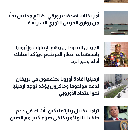
المناورات المصرية في سيناء بين المحتمل
والمأمول
أمريكا استهدفت زورقي بضائع مدنيين بدلاً
من زوارق الحرس الثوري السريعة
الجيش السوداني يتهم الإمارات وإثيوبيا
باستهداف مطار الخرطوم ويؤكد امتلاك
أدلة وحق الرد
ارمينيا | قادة أوروبا يجتمعون في يريفان
لدعم مولدوفا وماكرون يؤكد توجه أرمينيا
نحو الاتحاد الأوروبي
ترامب قبيل زيارته لبكين: أشك في دعم