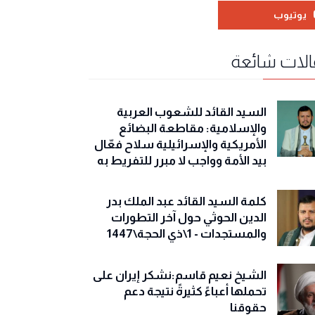
يوتيوب
لات شائعة
السيد القائد للشعوب العربية
والإسلامية: مقاطعة البضائع
الأمريكية والإسرائيلية سلاح فعّال
بيد الأمة وواجب لا مبرر للتفريط به
كلمة السيد القائد عبد الملك بدر
الدين الحوثي حول آخر التطورات
والمستجدات - 1\ذي الحجة\1447
الشيخ نعيم قاسم:نشكر إيران على
تحملها أعباءً كثيرةً نتيجة دعم
حقوقنا