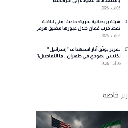
باستعدادها للعودة إلى التزاماتها
06 آب , 2026
هيئة بريطانية بحرية: حادث أمني لناقلة
0
نفط قرب عُمان خلال عبورها مضيق هرمز
06 آب , 2026
تقرير يوثّق آثار استهداف "إسرائيل"
0
لكنيس يهودي في طهران.. ما التفاصيل؟
06 آب , 2026
رير خاصة