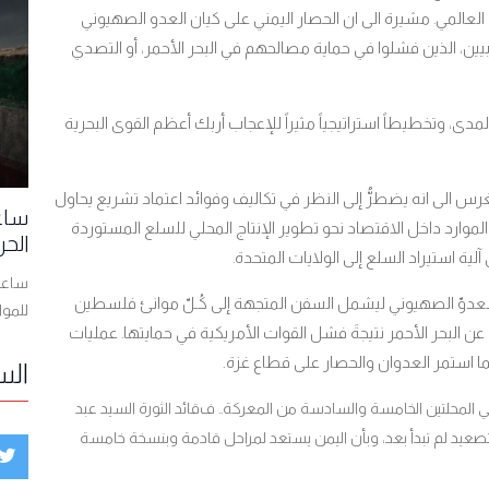
العالمي
مشيرة الى ان الحصار اليمني على كيان العدو الصهيوني
.
ين، الذين فشلوا في حماية مصالحهم في البحر الأحمر، أو التصدي
ى، وتخطيطاً استراتيجياً مثيراً للإعجاب أربك أعظم القوى البحرية
رس الى انه يضطرُّ إلى النظر في تكاليف وفوائد اعتماد تشريع يحاول
ساعا
وارد داخل الاقتصاد نحو تطوير الإنتاج المحلي للسلع المستوردة
الحر
لية استيراد السلع إلى الولايات المتحدة
.
ساعات
عدوّ الصهيوني ليشمل السفن المتجهة إلى كُـلّ موانئ فلسطين
للمو
 عن البحر الأحمر نتيجةَ فشل القوات الأمريكية في حمايتها
عمليات
.
ا استمر العدوان والحصار على قطاع غزة.
الس
 المحلتين الخامسة والسادسة من المعركة.. ف
قائد الثورة السيد عبد
 التصعيد لم تبدأ بعد، وبأن اليمن يستعد لمراحل قادمة وبنسخة خامسة