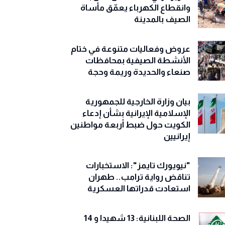
وانقطاع الكهرباء يعمّق مأساة
الصيف بالمدينة
عروض وفعاليات متنوعة في ختام
الأنشطة الصيفية بمحافظات
صنعاء والحديدة وريمة وحجة
‏بيان وزارة الخارجية للجمهورية
الإسلامية الإيرانية بشأن إدعاء
الكويت حول ضبط أربعة مواطنين
إيرانيين
"نيويورك تايمز": الاستخبارات
تناقض رواية ترامب.. طهران
استعادت قدراتها العسكرية
الصحة اللبنانية: 13 شهيدا و 14