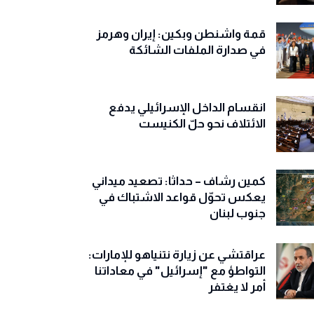
قمة واشنطن وبكين: إيران وهرمز
في صدارة الملفات الشائكة
انقسام الداخل الإسرائيلي يدفع
الائتلاف نحو حلّ الكنيست
كمين رشاف – حداثا: تصعيد ميداني
يعكس تحوّل قواعد الاشتباك في
جنوب لبنان
عراقتشي عن زيارة نتنياهو للإمارات:
التواطؤ مع "إسرائيل" في معاداتنا
أمر لا يغتفر