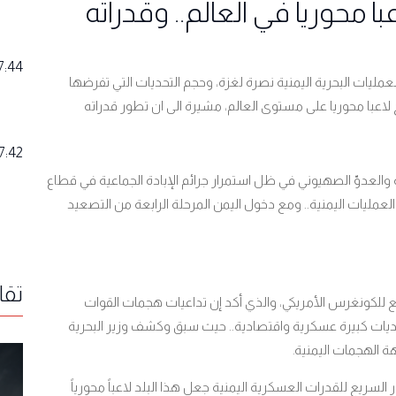
اً محورياً في العالم.. وقدراته
7:44
 العمليات البحرية اليمنية نصرة لغزة، وحجم التحديات التي تفرضها
لاعبا محوريا على مستوى العالم، مشيرة الى ان تطور قدراته
7:42
 والعدوّ الصهيوني في ظل استمرار جرائم الإبادة الجماعية في قطاع
عمليات اليمنية.. ومع دخول اليمن المرحلة الرابعة من التصعيد
تقا
بع للكونغرس الأمريكي، والذي أكد إن تداعيات هجمات القوات
تحديات كبيرة عسكرية واقتصادية.. حيث سبق وكشف وزير البحرية
هة الهجمات اليمنية
.
لسريع للقدرات العسكرية اليمنية جعل هذا البلد لاعباً محورياً