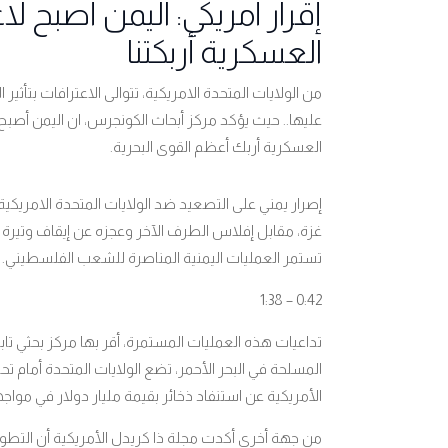
إقرار أمريكي: اليمن أصبح لاعب
العسكرية أربكتنا
من الولايات المتحدة الامريكية، تتوالى الاعترافات بتأثير
عليها.. حيث يؤكد مركز أبحاث الكونجرس، ان اليمن أصبح 
العسكرية أربك أعظم القوى البحرية.
إصرار يمني على التصعيد ضد الولايات المتحدة الامريكية
غزة، مقابل إفلاس الطرف الآخر وعجزه عن إيقاف وتيرة ال
تستمر العمليات اليمنية المناصرة للشعب الفلسطيني.
0:42 – 1:38
تداعيات هذه العمليات المستمرة، أقر بها مركز بحثي تا
المسلحة في البحر الأحمر، تضع الولايات المتحدة أمام 
الأمريكية عن استنفاد ذخائر بقيمة مليار دولار في مواج
من جهة أخرى أكدت مجلة ذا كريدل الأمريكية أن التطور ا