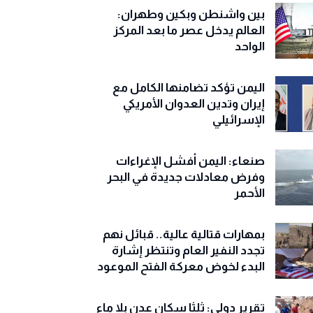
بين واشنطن وبكين وطهران:
العالم يدخل عصر ما بعد المركز
الواحد
اليمن تؤكد تضامنها الكامل مع
إيران وتدين العدوان الأمريكي
الإسرائيلي
صنعاء: اليمن أفشل الإغراءات
وفرض معادلات جديدة في البحر
الأحمر
بمهارات قتالية عالية.. قبائل نهم
تجدد النفير العام وتنتظر إشارة
البدء لخوض معركة الفتح الموعود
تقرير دولي: ثلثا سكان عدن بلا ماء