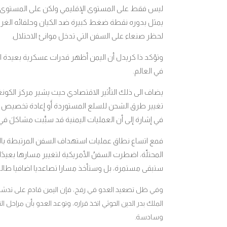
ليس فقط على المستوى الإقليمي ولكن على المستوى 
يمثل بدوره نقطة ضغط كبيرة ضد الكيان وحلفائه الغربي
لحظر صنعاء على السفن التي تدخل موانئ الاحتلال
.
وتؤكد ذا كريدل أن اليمن أظهر قدرات عسكرية بعيدة المد
في العالم.
يضاف الى ذلك التأثير الاقتصادي حيث يشير مركز الكونغ
تغيير طرق الشحن للسلع المستوردة أَو إعادة تخصيص الم
في إشارة إلى أن العمليات اليمنية قد سبَّبت مشاكلَ في آ
فمع اتساع نطاق عمليات استهداف السفن المرتبطة بال
المحتلّة، اضطرت السفنُ الأمريكية لتغيير مسارها بعيدًا
ستبقى مستمرة، بل وستأخذ مسارا تصاعديا اضافيا طالم
وفي ظل تصعيد العدو في رفح،
فإن اليمن قادم على تدشي
الملك بدر الدين الحوثي اتخذ قراره، وتوعد العدو بأن مراحل
وسادسة.