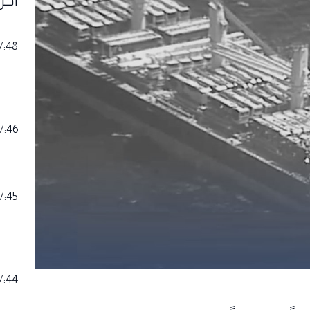
7:48
7:46
7:45
7:44