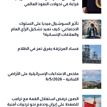
قراءة في تحولات النفوذ العالمي
تأثير السوشيال ميديا على السلوك
الاجتماعي: كيف تعيد تشكيل الرأي العام
والعلاقات الإنسانية؟
فساد المرتزقة يغرق تعز في الظلام
ملخص الاعتداءات الإسرائيلية على الأراضي
اللبنانية – 6/5/2026
الصين ترفض استغلال القمة مع ترامب
للضغط على إيران وتدفع نحو ترتيبات أمنية