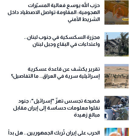
حزب الله يوسع فعالية المسيّرات
الهجومية: المقاومة تواصل الاصطياد داخل
الشريط الأمني
مجزرة السكسكية في جنوب لبنان..
واعتداءات في البقاع وجبل لبنان
تقرير يكشف عن قاعدة عسكرية
إسرائيلية سرية في العراق.. ما التفاصيل؟
فضيحة تجسس تهزّ "إسرائيل": جنود
نقلوا معلومات حساسة إلى إيران مقابل
مبالغ زهيدة
الحرب على إيران تُربك الجمهوريين.. هل بدأ