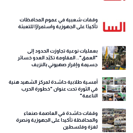
وقفات شعبية في عموم المحافظات
تأكيدًا على الجهوزية واستمرارًا للتعبئة
بعمليات نوعية تجاوزت الحدود إلى
"العمق".. المقاومة تكبّد العدو خسائر
جسيمة وإقرار صهيوني بالنزيف
أمسية طلابية حاشدة لمركز الشهيد هنية
في الثورة تحت عنوان "خطورة الحرب
الناعمة"
وقفات حاشدة في العاصمة صنعاء
والمحافظة تأكيدا على الجهوزية ونصرة
لغزة وفلسطين