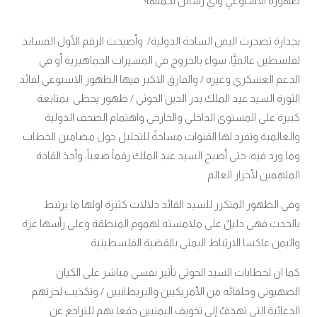
ظهوره الاسبوعي واي رسائل يحملها؟
بجدارة تصدرت اليمن الساحة الدولية/ وأصبحت الرقم الأول المساند
لفلسطين عالميًّا، سواء بالخروج في المسيرات الجماهيرية أَو في
الدعم العسكري وغيره / والفارق الاكبر فيها الظهور الاسبوعي لقائد
الثورة السيد عبد الملك بدر الدين الحوثي / ظهور يحظى بمتابعة
كبيرة على المستوى الداخلي والخارجي واهتمام الصحف الدولية
والعالمية وتفرد لها القنوات مساحةً للتحليل حول مضامين الخطاب
وما ورد فيه، حتى أصبح السيد عبد الملك رقماً صعباً، وأحدَ القادة
الملهِمين لأحرار العالم
وفي الظهور المتكرر للسيد القائد دلالات كثيرة اولها ما يرتبط
بالحدث فهي دليلٌ على ملامسته لهموم المنطقة وعلى رأسها غزة
واليمن عاكسا الارتباط اليمني بالقضية الفلسطينية
كما ان لخطابات السيد الحوثي تأثير نفسي مباشر على الكيان
الصهيوني وحلفائه من الأمريكيين والبريطانيين / وتكذيب لحربَهم
الدعائية التي تهدفُ إلى تخويف اليمنيين دفعا بهم للتراجع عن