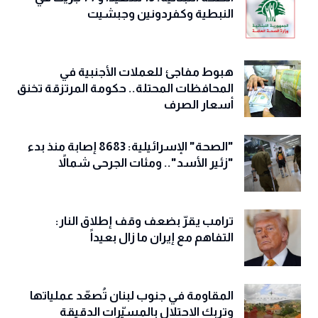
النبطية وكفردونين وجبشيت
هبوط مفاجئ للعملات الأجنبية في
المحافظات المحتلة.. حكومة المرتزقة تخنق
أسعار الصرف
"الصحة" الإسرائيلية: 8683 إصابة منذ بدء
"زئير الأسد".. ومئات الجرحى شمالاً
ترامب يقرّ بضعف وقف إطلاق النار:
التفاهم مع إيران ما زال بعيداً
المقاومة في جنوب لبنان تُصعّد عملياتها
وتربك الاحتلال بالمسيّرات الدقيقة