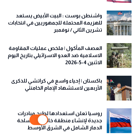
واشنطن بوست : البيت الأبيض يستعد
للهزيمة المحتملة للجمهوريين في انتخابات
تشرين الثاني / نوفمبر
العصف المأكول | ملخص عمليات المقاومة
الاسلامية ضد العدو الاسرائيلي بتاريخ اليوم
الاثنين 4-5-2026
باكستان | إحياء واسع في كراتشي للذكرى
الأربعين لاستشهاد الإمام الخامنئي
روسيا تعلن استعدادها لطرح مبادرات
جديدة لإنشاء منطقة خالية من أسلحة
الدمار الشامل في الشرق الأوسط