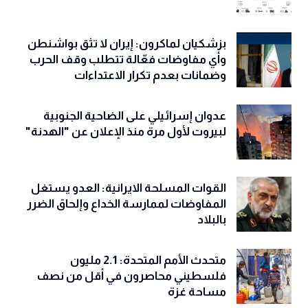
بزشكيان لماكرون: إيران لا تثق بواشنطن
وأي مفاوضات فعّالة تتطلب وقف الحرب
وضمانات بعدم تكرار الاعتداءات
عدوان إسرائيلي على الضاحية الجنوبية
لبيروت لأول مرة منذ الإعلان عن "الهدنة"
القوات المسلحة الايرانية: العدو يستغل
المفاوضات لممارسة الخداع وإلحاق الضرر
بالبلاد
متحدث الأمم المتحدة: 2.1 مليون
فلسطيني محاصرون في أقل من نصف
مساحة غزة