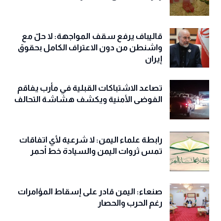
قاليباف يرفع سقف المواجهة: لا حلّ مع
واشنطن من دون الاعتراف الكامل بحقوق
إيران
تصاعد الاشتباكات القبلية في مأرب يفاقم
الفوضى الأمنية ويكشف هشاشة التحالف
رابطة علماء اليمن: لا شرعية لأي اتفاقات
تمس ثروات اليمن والسيادة خط أحمر
صنعاء: اليمن قادر على إسقاط المؤامرات
رغم الحرب والحصار