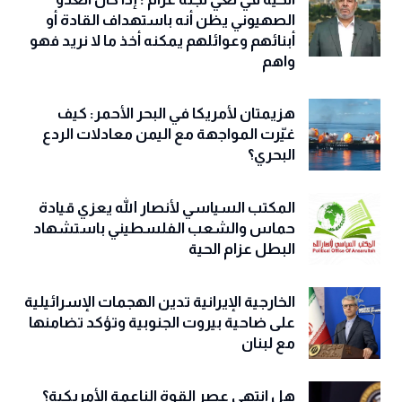
الصهيوني يظن أنه باستهداف القادة أو
أبنائهم وعوائلهم يمكنه أخذ ما لا نريد فهو
واهم
هزيمتان لأمريكا في البحر الأحمر: كيف
غيّرت المواجهة مع اليمن معادلات الردع
البحري؟
المكتب السياسي لأنصار الله يعزي قيادة
حماس والشعب الفلسطيني باستشهاد
البطل عزام الحية
الخارجية الإيرانية تدين الهجمات الإسرائيلية
على ضاحية بيروت الجنوبية وتؤكد تضامنها
مع لبنان
هل انتهى عصر القوة الناعمة الأمريكية؟