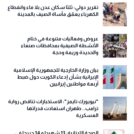
تقرير دولي: ثلثا سكان عدن بلا ماء وانقطاع
الكهرباء يعمّق مأساة الصيف بالمدينة
عروض وفعاليات متنوعة في ختام
الأنشطة الصيفية بمحافظات صنعاء
والحديدة وريمة وحجة
‏بيان وزارة الخارجية للجمهورية الإسلامية
الإيرانية بشأن إدعاء الكويت حول ضبط
أربعة مواطنين إيرانيين
"نيويورك تايمز": الاستخبارات تناقض رواية
ترامب.. طهران استعادت قدراتها
العسكرية
الصحة اللبنانية: 13 شهيدا و 14 جريحا في