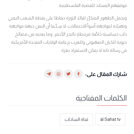
موقفِهم المساند للقضية الفلسطينية
ويحمل الظهور المتكرّر لقائد الثورة حفاظا على يقظة الشعب اليمني
وتهيئته لمواجهة أسوأ الاحتمالات، لا سِـيَّـما أن اليمن جبهة مواجهة
ذات حساسية خَاصَّة مرتبطةٍ بالبحر الأحمر، وما يعنيه من مصالحَ
حيوية للكيان الصهيوني وللغرب بزعامة الولايات المتحدة الأمريكية
في رسالة بانه لا يمكن الاستفراد بغزة .
شارك المقال على:
الكلمات المفتاحية
al Sahat tv
قناة الساحات