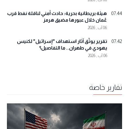
هيئة بريطانية بحرية: حادث أمني لناقلة نفط قرب
07:44
عُمان خلال عبورها مضيق هرمز
06 آب , 2026
تقرير يوثّق آثار استهداف "إسرائيل" لكنيس
07:42
يهودي في طهران.. ما التفاصيل؟
06 آب , 2026
تقارير خاصة