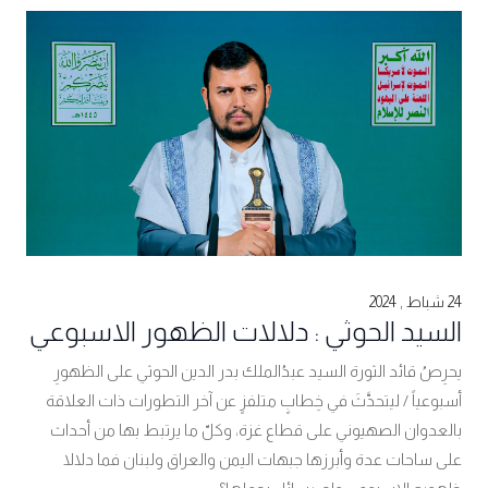
24 شباط , 2024
السيد الحوثي : دلالات الظهور الاسبوعي
يحرِصُ قائد الثورة السيد عبدُالملك بدر الدين الحوثي على الظهورِ
أسبوعياً / ليتحدَّثَ في خِطابٍ متلفزٍ عن آخر التطورات ذات العلاقة
بالعدوان الصهيوني على قطاع غزة، وكلّ ما يرتبط بها من أحداث
على ساحات عدة وأبرزها جبهات اليمن والعراق ولبنان فما دلالا