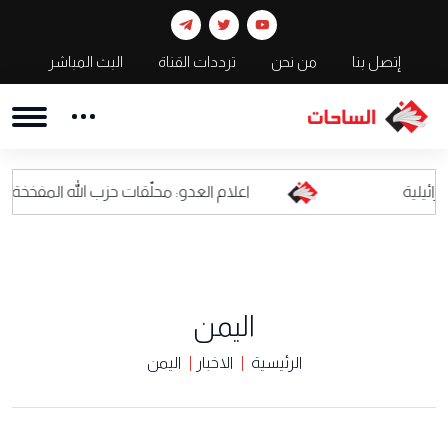
إتصل بنا
من نحن
ترددات القناة
البث المباشر
اعلام العدو: محلّقات حزب الله المفخخة أصبحت كابوسا ل
اليمن
الرئيسية
الاخبار
اليمن