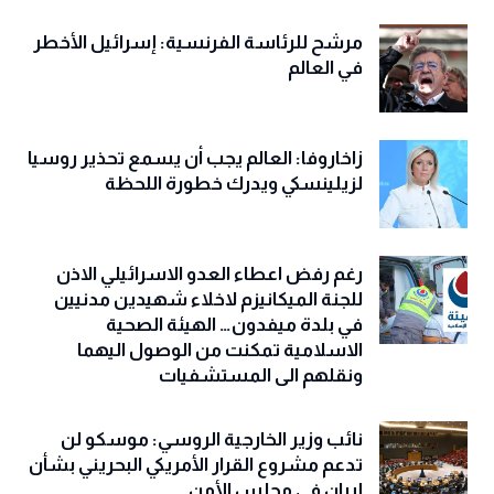
مرشح للرئاسة الفرنسية: إسرائيل الأخطر
في العالم
زاخاروفا: العالم يجب أن يسمع تحذير روسيا
لزيلينسكي ويدرك خطورة اللحظة
رغم رفض اعطاء العدو الاسرائيلي الاذن
للجنة الميكانيزم لاخلاء شهيدين مدنيين
في بلدة ميفدون… الهيئة الصحية
الاسلامية تمكنت من الوصول اليهما
ونقلهم الى المستشفيات
نائب وزير الخارجية الروسي: موسكو لن
تدعم مشروع القرار الأمريكي البحريني بشأن
إيران في مجلس الأمن