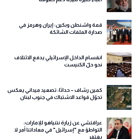
قمة واشنطن وبكين: إيران وهرمز في
صدارة الملفات الشائكة
انقسام الداخل الإسرائيلي يدفع الائتلاف
نحو حلّ الكنيست
كمين رشاف – حداثا: تصعيد ميداني يعكس
تحوّل قواعد الاشتباك في جنوب لبنان
عراقتشي عن زيارة نتنياهو للإمارات:
التواطؤ مع "إسرائيل" في معاداتنا أمر لا
يغتفر