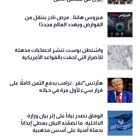
فيروس هانتا.. مرض نادر ينتقل من
القوارض ويهدد العالم مجددًا
واشنطن بوست تنشر احصاءات مذهلة
للأضرار التي لحقت بالقواعد الأمريكية
هآرتس"تقر : ترامب يدفع الثمن كاملاً على
قرار سيء لأول مرة في حياته
الوفاق تصدر بياناً على إثر بيان وزارة
الداخلية: ما تضمّنه البيان يعطي إيذاناً
بحملة أمنية على أسس مذهبية