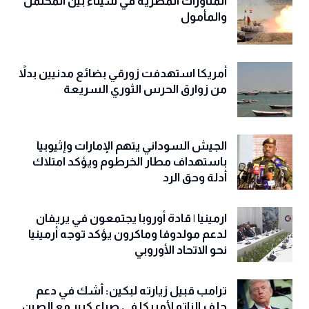
المناورات المصرية في سيناء بين المحتمل
والمأمول
أمريكا استهدفت زورقي بضائع مدنيين بدلاً
من زوارق الحرس الثوري السريعة
الجيش السوداني يتهم الإمارات وإثيوبيا
باستهداف مطار الخرطوم ويؤكد امتلاك
أدلة وحق الرد
ارمينيا | قادة أوروبا يجتمعون في يريفان
لدعم مولدوفا وماكرون يؤكد توجه أرمينيا
نحو الاتحاد الأوروبي
ترامب قبيل زيارته لبكين: أشك في دعم
حلف الناتو لأمريكا في صراع كبير مع الصين