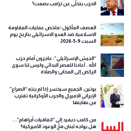
الحزب يتخلّى عن ترامب بصمت؟
العصف المأكول | ملخص عمليات المقاومة
الاسلامية ضد العدو الاسرائيلي بتاريخ يوم
السبت 9-5-2026
“الجيش الإسرائيلي”: عاجزون أمام حزب
الله.. أعادنا للعصر البدائي وليس لنا سوى
الركض إلى المخابئ والصلاة
بوتين: الجميع سيخسر إذا لم ينتهِ “الصراع”
الإيراني الاميركي والحرب الأوكرانية تقترب
من نهايتها
من كامب ديفيد إلى “اتفاقيات أبراهام”...
هل يواجه لبنان فخّ الوعود الأميركية؟