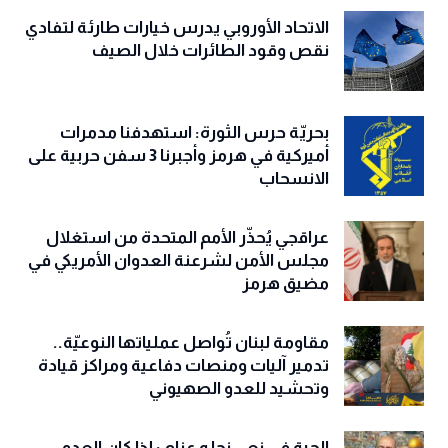
الاتحاد الأوروبي يدرس خيارات طارئة لتفادي
نقص وقود الطائرات خلال الصيف
بحريّة حرس الثورة: استهدفنا مدمرات
أميركية في هرمز وأجبرنا 3 سفن حربية على
الانسحاب
عراقجي يُحذّر الأمم المتحدة من استغلال
مجلس الأمن لشرعنة العدوان الأمريكي في
مضيق هرمز
مقاومة لبنان تُواصل عملياتها النوعيّة..
تدمير آليات ومنصات دفاعية ومراكز قيادة
وتحشيد للعدو الصهيوني
الحية في نعي نجله عزام : إذا كان العدو