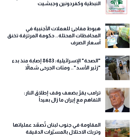
النبطية وكفردونين وجبشيت
هبوط مفاجئ للعملات الأجنبية في
المحافظات المحتلة.. حكومة المرتزقة تخنق
أسعار الصرف
"الصحة" الإسرائيلية: 8683 إصابة منذ بدء
"زئير الأسد".. ومئات الجرحى شمالاً
ترامب يقرّ بضعف وقف إطلاق النار:
التفاهم مع إيران ما زال بعيداً
المقاومة في جنوب لبنان تُصعّد عملياتها
وتربك الاحتلال بالمسيّرات الدقيقة