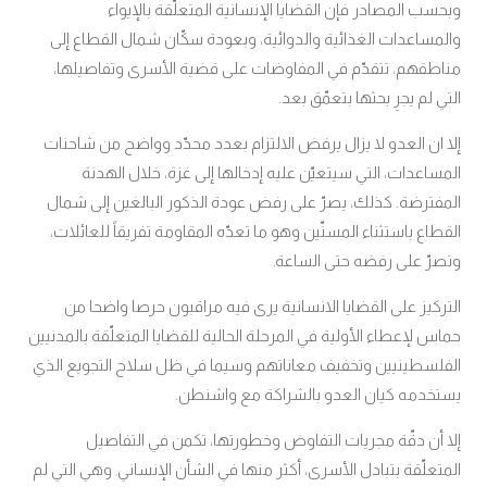
وبحسب المصادر فإن القضايا الإنسانية المتعلّقة بالإيواء
والمساعدات الغذائية والدوائية، وبعودة سكّان شمال القطاع إلى
مناطقهم، تتقدّم في المفاوضات على قضية الأسرى وتفاصيلها،
التي لم يجرِ بحثها بتعمّق بعد.
إلا ان العدو لا يزال يرفض الالتزام بعدد محدّد وواضح من شاحنات
المساعدات، التي سيتعيّن عليه إدخالها إلى غزة، خلال الهدنة
المفترضة. كذلك، يصرّ على رفض عودة الذكور البالغين إلى شمال
القطاع باستثناء المسنّين وهو ما تعدّه المقاومة تفريقاً للعائلات،
وتصرّ على رفضه حتى الساعة
.
التركيز على القضايا الانسانية يرى فيه مراقبون حرصا واضحا من
حماس لإعطاء الأولية في المرحلة الحالية للقضايا المتعلّقة بالمدنيين
الفلسطينيين وتخفيف معاناتهم وسيما في ظل سلاح التجويع الذي
يستخدمه كيان العدو بالشراكة مع واشنطن.
إلا أن دقّة مجريات التفاوض وخطورتها، تكمن في التفاصيل
المتعلّقة بتبادل الأسرى، أكثر منها في الشأن الإنساني
وهي التي لم
.