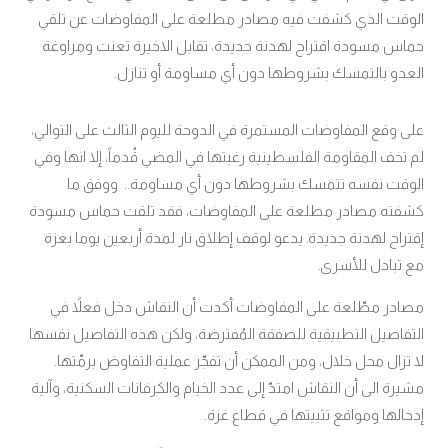
الوقت الذي كشفت فيه مصادر مطلعة على المفاوضات عن تلقي
حماس مسودة اقتراح لهدنة جديدة، تقابل الاخيرة تعنت ومراوغة
العدو بالتمسك بشروطها دون أي مساومة أو تنازل.
على وقع المفاوضات المستمرة في الدوحة لليوم الثالث على التوالي،
لم تخف المقاومة الفلسطينية رغبتها في المضي قُدماً، إلا انها وفي
الوقت نفسه تتمسك بشروطها دون أي مساومة.. ووفق ما
كشفته مصادر مطلعة على المفاوضات، فقد تلقت حماس مسودة
إقتراح لهدنة جديدة
يدعو لوقف إطلاق نار لمدة أربعين يوما بغزة
.
مع تبادل للأسرى
.
مصادر مطّلعة على المفاوضات أكدت أن النقاش دخل فعلاً في
التفاصيل التطبيقية للصفقة المُفترضة، ولكن هذه التفاصيل نفسها
لا تزال محل خلال، ومن الممكن أن تفجّر عملية التفاوض برمّتها.
مشيرة الى أن النقاش امتدّ إلى عدد الخيام والكرفانات السكنية، وآلية
إدخالها ومواقع تثبيتها في قطاع غزة.