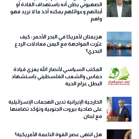
الصهيوني يظن أنه باستهداف القادة أو
أبنائهم وعوائلهم يمكنه أخذ ما لا نريد فهو
واهم
هزيمتان لأمريكا في البحر الأحمر: كيف
غيّرت المواجهة مع اليمن معادلات الردع
البحري؟
المكتب السياسي لأنصار الله يعزي قيادة
حماس والشعب الفلسطيني باستشهاد
البطل عزام الحية
الخارجية الإيرانية تدين الهجمات الإسرائيلية
على ضاحية بيروت الجنوبية وتؤكد تضامنها
مع لبنان
هل انتهى عصر القوة الناعمة الأمريكية؟