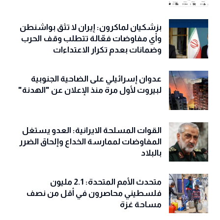
بزشكيان لماكرون: إيران لا تثق بواشنطن
وأي مفاوضات فعّالة تتطلب وقف الحرب
وضمانات بعدم تكرار الاعتداءات
عدوان إسرائيلي على الضاحية الجنوبية
لبيروت لأول مرة منذ الإعلان عن "الهدنة"
القوات المسلحة الايرانية: العدو يستغل
المفاوضات لممارسة الخداع وإلحاق الضرر
بالبلاد
متحدث الأمم المتحدة: 2.1 مليون
فلسطيني محاصرون في أقل من نصف
مساحة غزة