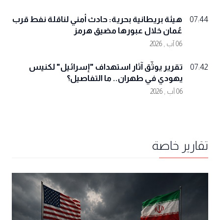
هيئة بريطانية بحرية: حادث أمني لناقلة نفط قرب
07:44
عُمان خلال عبورها مضيق هرمز
06 آب , 2026
تقرير يوثّق آثار استهداف "إسرائيل" لكنيس
07:42
يهودي في طهران.. ما التفاصيل؟
06 آب , 2026
تقارير خاصة