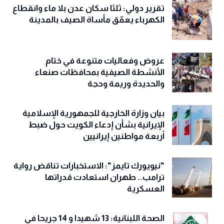
تقرير دولي: ثلثا سكان عدن بلا ماء وانقطاع
الكهرباء يعمّق مأساة الصيف بالمدينة
عروض وفعاليات متنوعة في ختام
الأنشطة الصيفية بمحافظات صنعاء
والحديدة وريمة وحجة
‏بيان وزارة الخارجية للجمهورية الإسلامية
الإيرانية بشأن إدعاء الكويت حول ضبط
أربعة مواطنين إيرانيين
"نيويورك تايمز": الاستخبارات تناقض رواية
ترامب.. طهران استعادت قدراتها
العسكرية
الصحة اللبنانية: 13 شهيدا و 14 جريحا في