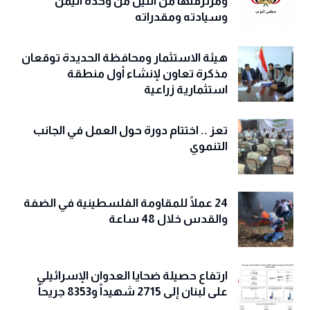
ومرتزقتها من النيل من وحدة اليمن
وسيادته ومقدراته
هيئة الاستثمار ومحافظة الحديدة توقعان
مذكرة تعاون لإنشاء أول منطقة
استثمارية زراعية
تعز .. اختتام دورة حول العمل في الجانب
التنموي
24 عملًا للمقاومة الفلسطينية في الضفة
والقدس خلال 48 ساعة
ارتفاع حصيلة ضحايا العدوان الإسرائيلي
على لبنان إلى 2715 شهيداً و8353 جريحاً