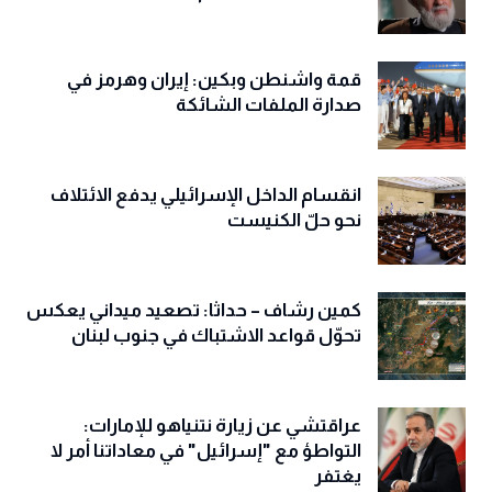
قمة واشنطن وبكين: إيران وهرمز في
صدارة الملفات الشائكة
انقسام الداخل الإسرائيلي يدفع الائتلاف
نحو حلّ الكنيست
كمين رشاف – حداثا: تصعيد ميداني يعكس
تحوّل قواعد الاشتباك في جنوب لبنان
عراقتشي عن زيارة نتنياهو للإمارات:
التواطؤ مع "إسرائيل" في معاداتنا أمر لا
يغتفر