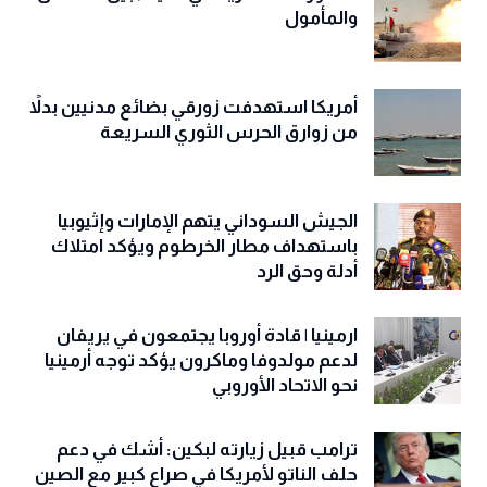
والمأمول
أمريكا استهدفت زورقي بضائع مدنيين بدلاً
من زوارق الحرس الثوري السريعة
الجيش السوداني يتهم الإمارات وإثيوبيا
باستهداف مطار الخرطوم ويؤكد امتلاك
أدلة وحق الرد
ارمينيا | قادة أوروبا يجتمعون في يريفان
لدعم مولدوفا وماكرون يؤكد توجه أرمينيا
نحو الاتحاد الأوروبي
ترامب قبيل زيارته لبكين: أشك في دعم
حلف الناتو لأمريكا في صراع كبير مع الصين