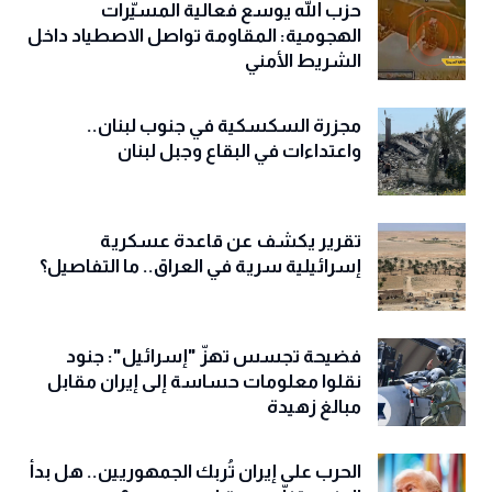
حزب الله يوسع فعالية المسيّرات
الهجومية: المقاومة تواصل الاصطياد داخل
الشريط الأمني
مجزرة السكسكية في جنوب لبنان..
واعتداءات في البقاع وجبل لبنان
تقرير يكشف عن قاعدة عسكرية
إسرائيلية سرية في العراق.. ما التفاصيل؟
فضيحة تجسس تهزّ "إسرائيل": جنود
نقلوا معلومات حساسة إلى إيران مقابل
مبالغ زهيدة
الحرب على إيران تُربك الجمهوريين.. هل بدأ