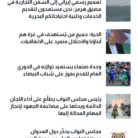
تعميم رسمي إيراني إلى السفن التجارية في
مضيق هرمز: نحن مستعدون لتقديم
الخدمات وتلبية احتياجاتكم البحرية
الحية: جميع من يُستهدف في غزة هم
أبناؤنا والاحتلال متمرد على الاتفاقيات
وحدة صنعاء يستعيد توازنه في الدوري
العام للقدم بفوز على شباب البيضاء
رئيس مجلس النواب يطلّع على أداء اللجان
الدائمة ويحثها على مضاعفة الجهود لإنجاز
المهام المحالة إليها
مجلس النواب يحذّّر دول العدوان