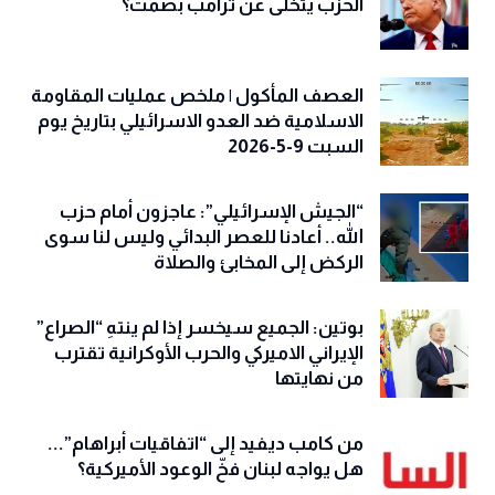
الحزب يتخلّى عن ترامب بصمت؟
العصف المأكول | ملخص عمليات المقاومة
الاسلامية ضد العدو الاسرائيلي بتاريخ يوم
السبت 9-5-2026
“الجيش الإسرائيلي”: عاجزون أمام حزب
الله.. أعادنا للعصر البدائي وليس لنا سوى
الركض إلى المخابئ والصلاة
بوتين: الجميع سيخسر إذا لم ينتهِ “الصراع”
الإيراني الاميركي والحرب الأوكرانية تقترب
من نهايتها
من كامب ديفيد إلى “اتفاقيات أبراهام”...
هل يواجه لبنان فخّ الوعود الأميركية؟