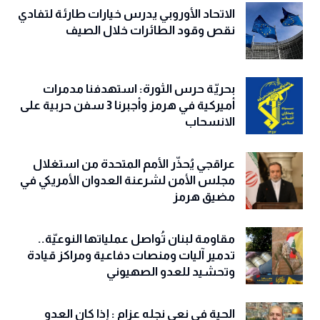
الاتحاد الأوروبي يدرس خيارات طارئة لتفادي
نقص وقود الطائرات خلال الصيف
بحريّة حرس الثورة: استهدفنا مدمرات
أميركية في هرمز وأجبرنا 3 سفن حربية على
الانسحاب
عراقجي يُحذّر الأمم المتحدة من استغلال
مجلس الأمن لشرعنة العدوان الأمريكي في
مضيق هرمز
مقاومة لبنان تُواصل عملياتها النوعيّة..
تدمير آليات ومنصات دفاعية ومراكز قيادة
وتحشيد للعدو الصهيوني
الحية في نعي نجله عزام : إذا كان العدو