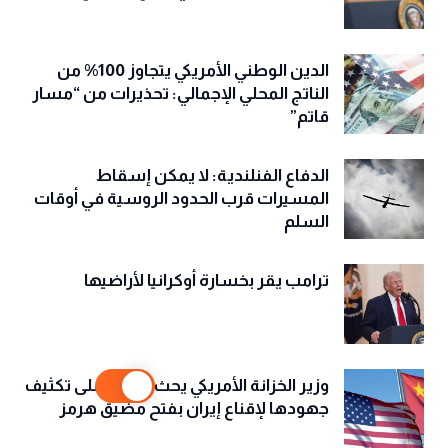
الدين الوطني الأمريكي يتجاوز 100% من
الناتج المحلي الإجمالي: تحذيرات من “مسار
قاتم”
الدفاع الفنلندية: لا يمكن إسقاط
المسيرات قرب الحدود الروسية في أوقات
السلم
ترامب يقر بخسارة أوكرانيا لأراضيها
وزير الخزانة الأمريكي يحث الصين على تكثيف
جهودها لإقناع إيران بفتح مضيق هرمز