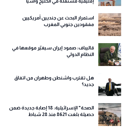
إقليمية مستقلة في الخليج وآسيا
استمرار البحث عن جنديين أمريكيين
مفقودين جنوبي المغرب
قاليباف: صمود إيران سيغيّر موقعها في
النظام الدولي
هل تقترب واشنطن وطهران من اتفاق
جديد؟
الصحة" الإسرائيلية: 18 إصابة جديدة ضمن
حصيلة بلغت 8621 منذ 28 شباط