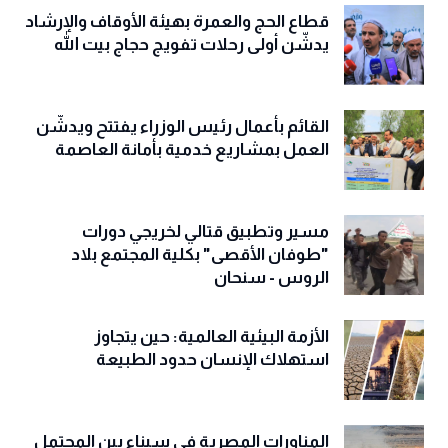
قطاع الحج والعمرة بهيئة الأوقاف والإرشاد
يدشّن أولى رحلات تفويج حجاج بيت الله
القائم بأعمال رئيس الوزراء يفتتح ويدشّن
العمل بمشاريع خدمية بأمانة العاصمة
مسير وتطبيق قتالي لخريجي دورات
"طوفان الأقصى" بكلية المجتمع بلاد
الروس - سنحان
الأزمة البيئية العالمية: حين يتجاوز
استهلاك الإنسان حدود الطبيعة
المناورات المصرية في سيناء بين المحتمل