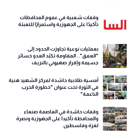
وقفات شعبية في عموم المحافظات
تأكيدًا على الجهوزية واستمرارًا للتعبئة
بعمليات نوعية تجاوزت الحدود إلى
"العمق".. المقاومة تكبّد العدو خسائر
جسيمة وإقرار صهيوني بالنزيف
أمسية طلابية حاشدة لمركز الشهيد هنية
في الثورة تحت عنوان "خطورة الحرب
الناعمة"
وقفات حاشدة في العاصمة صنعاء
والمحافظة تأكيدا على الجهوزية ونصرة
لغزة وفلسطين