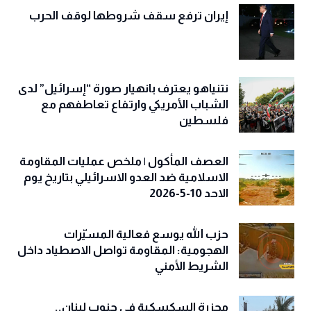
إيران ترفع سقف شروطها لوقف الحرب
نتنياهو يعترف بانهيار صورة “إسرائيل” لدى
الشباب الأمريكي وارتفاع تعاطفهم مع
فلسطين
العصف المأكول | ملخص عمليات المقاومة
الاسلامية ضد العدو الاسرائيلي بتاريخ يوم
الاحد 10-5-2026
حزب الله يوسع فعالية المسيّرات
الهجومية: المقاومة تواصل الاصطياد داخل
الشريط الأمني
مجزرة السكسكية في جنوب لبنان..