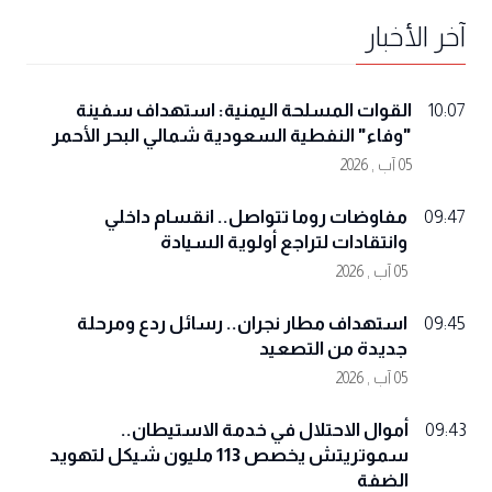
آخر الأخبار
القوات المسلحة اليمنية: استهداف سفينة
10:07
"وفاء" النفطية السعودية شمالي البحر الأحمر
05 آب , 2026
مفاوضات روما تتواصل.. انقسام داخلي
09:47
وانتقادات لتراجع أولوية السيادة
05 آب , 2026
استهداف مطار نجران.. رسائل ردع ومرحلة
09:45
جديدة من التصعيد
05 آب , 2026
أموال الاحتلال في خدمة الاستيطان..
09:43
سموتريتش يخصص 113 مليون شيكل لتهويد
الضفة