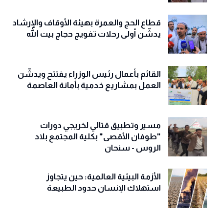
قطاع الحج والعمرة بهيئة الأوقاف والإرشاد
يدشّن أولى رحلات تفويج حجاج بيت الله
القائم بأعمال رئيس الوزراء يفتتح ويدشّن
العمل بمشاريع خدمية بأمانة العاصمة
مسير وتطبيق قتالي لخريجي دورات
"طوفان الأقصى" بكلية المجتمع بلاد
الروس - سنحان
الأزمة البيئية العالمية: حين يتجاوز
استهلاك الإنسان حدود الطبيعة