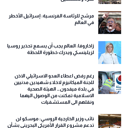
مرشح للرئاسة الفرنسية: إسرائيل الأخطر
في العالم
زاخاروفا: العالم يجب أن يسمع تحذير روسيا
لزيلينسكي ويدرك خطورة اللحظة
رغم رفض اعطاء العدو الاسرائيلي الاذن
للجنة الميكانيزم لاخلاء شهيدين مدنيين
في بلدة ميفدون… الهيئة الصحية
الاسلامية تمكنت من الوصول اليهما
ونقلهم الى المستشفيات
نائب وزير الخارجية الروسي: موسكو لن
تدعم مشروع القرار الأمريكي البحريني بشأن