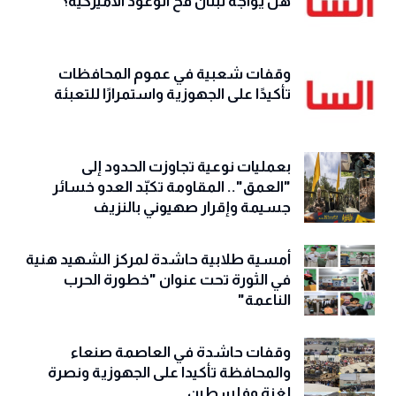
هل يواجه لبنان فخّ الوعود الأميركية؟
وقفات شعبية في عموم المحافظات
تأكيدًا على الجهوزية واستمرارًا للتعبئة
بعمليات نوعية تجاوزت الحدود إلى
"العمق".. المقاومة تكبّد العدو خسائر
جسيمة وإقرار صهيوني بالنزيف
أمسية طلابية حاشدة لمركز الشهيد هنية
في الثورة تحت عنوان "خطورة الحرب
الناعمة"
وقفات حاشدة في العاصمة صنعاء
والمحافظة تأكيدا على الجهوزية ونصرة
لغزة وفلسطين