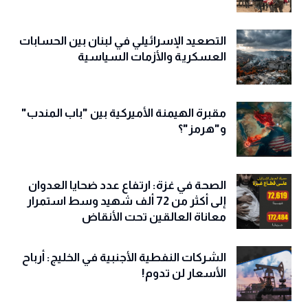
التصعيد الإسرائيلي في لبنان بين الحسابات
العسكرية والأزمات السياسية
مقبرة الهيمنة الأميركية بين "باب المندب"
و"هرمز"؟
الصحة في غزة: ارتفاع عدد ضحايا العدوان
إلى أكثر من 72 ألف شهيد وسط استمرار
معاناة العالقين تحت الأنقاض
الشركات النفطية الأجنبية في الخليج: أرباح
الأسعار لن تدوم!