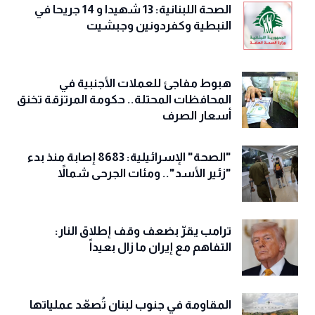
الصحة اللبنانية: 13 شهيدا و 14 جريحا في
النبطية وكفردونين وجبشيت
هبوط مفاجئ للعملات الأجنبية في
المحافظات المحتلة.. حكومة المرتزقة تخنق
أسعار الصرف
"الصحة" الإسرائيلية: 8683 إصابة منذ بدء
"زئير الأسد".. ومئات الجرحى شمالاً
ترامب يقرّ بضعف وقف إطلاق النار:
التفاهم مع إيران ما زال بعيداً
المقاومة في جنوب لبنان تُصعّد عملياتها