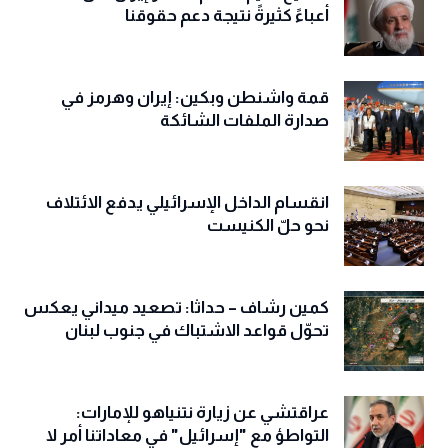
أعباءً كثيرةً نتيجة دعم حقوقنا
قمة واشنطن وبكين: إيران وهرمز في
صدارة الملفات الشائكة
انقسام الداخل الإسرائيلي يدفع الائتلاف
نحو حلّ الكنيست
كمين رشاف – حداثا: تصعيد ميداني يعكس
تحوّل قواعد الاشتباك في جنوب لبنان
عراقتشي عن زيارة نتنياهو للإمارات:
التواطؤ مع "إسرائيل" في معاداتنا أمر لا