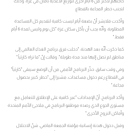
حاجتهم لأكثر من 6 أيام أخرى لتوزيع الأغذية بأمان في غزة، وذلك
لتجنب خطر المجاعة بالقطاع
.
وأكدت فلايشر أنّ بضعة أيام ليست كافية لتقديم كل المساعدة
المطلوبة، وأنّه يجب أن يأكل سكان غزة "كل يوم وليس لمدة 6 أيام
فقط
".
كما ذكرت أنّه بعد الهدنة، "دخلت فرق برنامج الغذاء العالمي إلى
مناطق لم تصل إليها منذ مدة طويلة"، وقالت إنّ "ما تراه كارثياً
".
وفي وقت سابق، حذّر البرنامج الأممي من أن الوضع سيبقى "كارثياً"
في القطاع رغم دخول مساعدات، مشيرا إلى "خطر كبير بحصول
مجاعة
".
وأكد البرنامج، أنّ الإمدادات "غير كافية على الإطلاق للتعامل مع
مستوى الجوع الذي رصده موظفو البرنامج في ملاجئ الأمم المتحدة
وأماكن النزوح الأخرى
".
وقبل دخول هدنة إنسانية مؤقتة الجمعة الماضي، شنّ الاحتلال