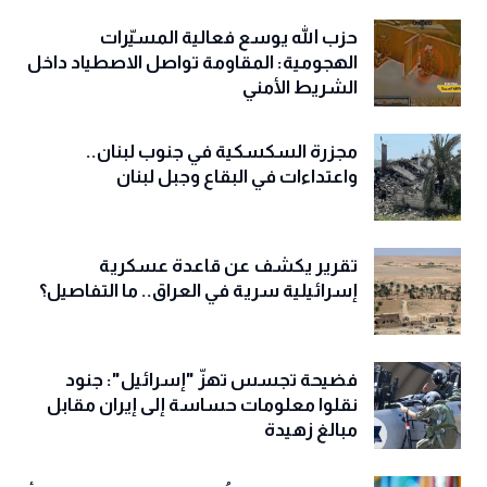
حزب الله يوسع فعالية المسيّرات
الهجومية: المقاومة تواصل الاصطياد داخل
الشريط الأمني
مجزرة السكسكية في جنوب لبنان..
واعتداءات في البقاع وجبل لبنان
تقرير يكشف عن قاعدة عسكرية
إسرائيلية سرية في العراق.. ما التفاصيل؟
فضيحة تجسس تهزّ "إسرائيل": جنود
نقلوا معلومات حساسة إلى إيران مقابل
مبالغ زهيدة