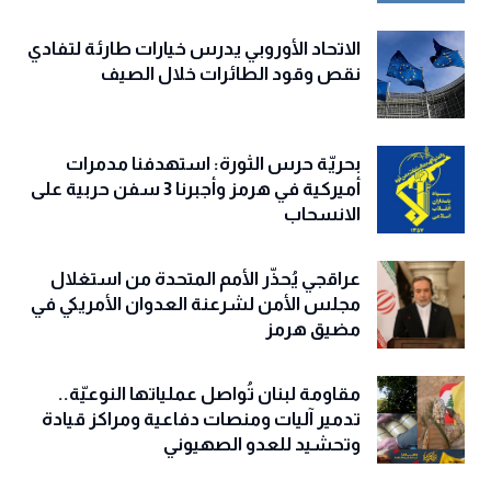
الاتحاد الأوروبي يدرس خيارات طارئة لتفادي
نقص وقود الطائرات خلال الصيف
بحريّة حرس الثورة: استهدفنا مدمرات
أميركية في هرمز وأجبرنا 3 سفن حربية على
الانسحاب
عراقجي يُحذّر الأمم المتحدة من استغلال
مجلس الأمن لشرعنة العدوان الأمريكي في
مضيق هرمز
مقاومة لبنان تُواصل عملياتها النوعيّة..
تدمير آليات ومنصات دفاعية ومراكز قيادة
وتحشيد للعدو الصهيوني