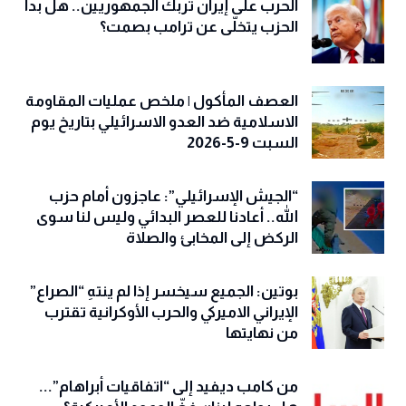
الحرب على إيران تُربك الجمهوريين.. هل بدأ
الحزب يتخلّى عن ترامب بصمت؟
العصف المأكول | ملخص عمليات المقاومة
الاسلامية ضد العدو الاسرائيلي بتاريخ يوم
السبت 9-5-2026
“الجيش الإسرائيلي”: عاجزون أمام حزب
الله.. أعادنا للعصر البدائي وليس لنا سوى
الركض إلى المخابئ والصلاة
بوتين: الجميع سيخسر إذا لم ينتهِ “الصراع”
الإيراني الاميركي والحرب الأوكرانية تقترب
من نهايتها
من كامب ديفيد إلى “اتفاقيات أبراهام”...