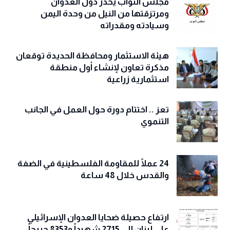
مجلس النواب يحذّّر دول العدوان
ومرتزقتها من النيل من وحدة اليمن
وسيادته ومقدراته
هيئة الاستثمار ومحافظة الحديدة توقعان
مذكرة تعاون لإنشاء أول منطقة
استثمارية زراعية
تعز .. اختتام دورة حول العمل في الجانب
التنموي
24 عملًا للمقاومة الفلسطينية في الضفة
والقدس خلال 48 ساعة
ارتفاع حصيلة ضحايا العدوان الإسرائيلي
على لبنان إلى 2715 شهيداً و8353 جريحاً