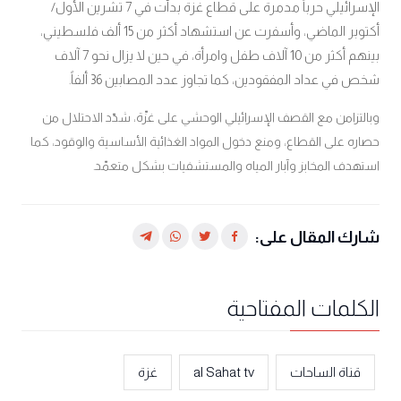
الإسرائيلي حرباً مدمرة على قطاع غزة بدأت في 7 تشرين الأول/
أكتوبر الماضي، وأسفرت عن استشهاد أكثر من 15 ألف فلسطيني،
بينهم أكثر من 10 آلاف طفل وامرأة، في حين لا يزال نحو 7 آلاف
شخص في عداد المفقودين، كما تجاوز عدد المصابين 36 ألفاً
.
وبالتزامن مع القصف الإسرائيلي الوحشي على غزّة، شدّد الاحتلال من
حصاره على القطاع، ومنع دخول المواد الغذائية الأساسية والوقود، كما
استهدف المخابز وآبار المياه والمستشفيات بشكل متعمّد.
شارك المقال على:
الكلمات المفتاحية
قناة الساحات
al Sahat tv
غزة