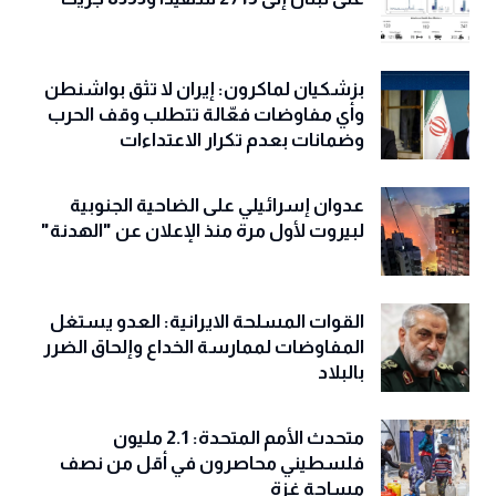
بزشكيان لماكرون: إيران لا تثق بواشنطن
وأي مفاوضات فعّالة تتطلب وقف الحرب
وضمانات بعدم تكرار الاعتداءات
عدوان إسرائيلي على الضاحية الجنوبية
لبيروت لأول مرة منذ الإعلان عن "الهدنة"
القوات المسلحة الايرانية: العدو يستغل
المفاوضات لممارسة الخداع وإلحاق الضرر
بالبلاد
متحدث الأمم المتحدة: 2.1 مليون
فلسطيني محاصرون في أقل من نصف
مساحة غزة