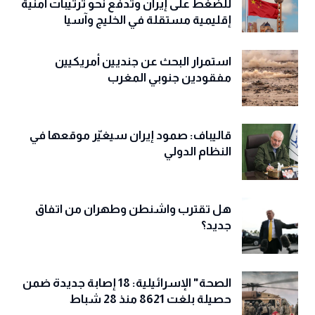
للضغط على إيران وتدفع نحو ترتيبات أمنية
إقليمية مستقلة في الخليج وآسيا
استمرار البحث عن جنديين أمريكيين
مفقودين جنوبي المغرب
قاليباف: صمود إيران سيغيّر موقعها في
النظام الدولي
هل تقترب واشنطن وطهران من اتفاق
جديد؟
الصحة" الإسرائيلية: 18 إصابة جديدة ضمن
حصيلة بلغت 8621 منذ 28 شباط