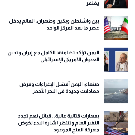
يغتفر
بين واشنطن وبكين وطهران: العالم يدخل
عصر ما بعد المركز الواحد
اليمن تؤكد تضامنها الكامل مع إيران وتدين
العدوان الأمريكي الإسرائيلي
صنعاء: اليمن أفشل الإغراءات وفرض
معادلات جديدة في البحر الأحمر
بمهارات قتالية عالية.. قبائل نهم تجدد
النفير العام وتنتظر إشارة البدء لخوض
معركة الفتح الموعود