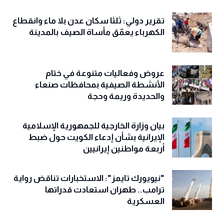
تقرير دولي: ثلثا سكان عدن بلا ماء وانقطاع
الكهرباء يعمّق مأساة الصيف بالمدينة
عروض وفعاليات متنوعة في ختام
الأنشطة الصيفية بمحافظات صنعاء
والحديدة وريمة وحجة
‏بيان وزارة الخارجية للجمهورية الإسلامية
الإيرانية بشأن إدعاء الكويت حول ضبط
أربعة مواطنين إيرانيين
"نيويورك تايمز": الاستخبارات تناقض رواية
ترامب.. طهران استعادت قدراتها
العسكرية