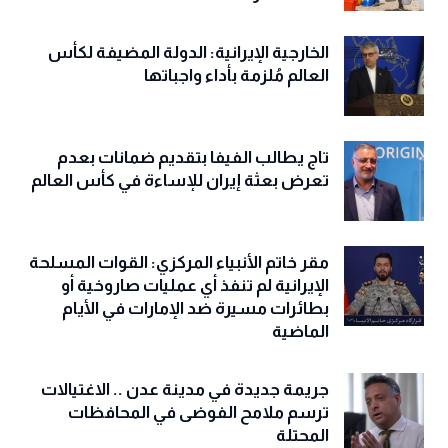
الخارجية الإيرانية: الدولة المضيفة لكأس
العالم مُلزمة بأداء واجباتها
تاج يطالب الفيفا بتقديم ضمانات بعدم
تعرض بعثة إيران للإساءة في كأس العالم
مقر خاتم الأنبياء المركزي: القوات المسلحة
الإيرانية لم تنفذ أي عمليات صاروخية أو
بطائرات مسيرة ضد الإمارات في الأيام
الماضية
جريمة جديدة في مدينة عدن .. الاغتيالات
ترسم ملامح الفوضى في المحافظات
المحتلة