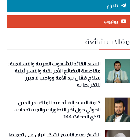
تلغرام
يوتيوب
مقالات شائعة
السيد القائد للشعوب العربية والإسلامية:
مقاطعة البضائع الأمريكية والإسرائيلية
سلاح فعّال بيد الأمة وواجب لا مبرر
للتفريط به
كلمة السيد القائد عبد الملك بدر الدين
الحوثي حول آخر التطورات والمستجدات -
1\ذي الحجة\1447
الشيخ نعيم قاسم:نشكر إيران على تحملها