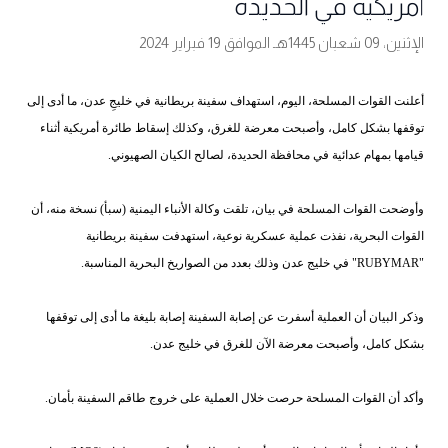
أمريكية في الحديدة
الإثنين، 09 شعبان 1445هـ الموافق 19 فبراير 2024
أعلنت القوات المسلحة، اليوم، استهداف سفينة بريطانية في خليجِ عدن، ما أدى إلى
توقفها بشكل كامل، وأصبحت معرضة للغرق، وكذلك إسقاط طائرة أمريكية أثناء
قيامها بمهام عدائية في محافظة الحديدة، لصالح الكيان الصهيوني.
وأوضحت القوات المسلحة في بيان، تلقت وكالة الأنباء اليمنية (سبأ) نسخة منه، أن
القوات البحرية، نفذت عملية عسكرية نوعية، استهدفت سفينة بريطانية
"RUBYMAR" في خليج عدن وذلك بعدد من الصواريخ البحرية المناسبة.
وذكر البيان أن العملية أسفرت عن إصابة السفينة إصابة بليغة ما أدى إلى توقفها
بشكل كامل، وأصبحت معرضة الآن للغرق في خليج عدن.
وأكد أن القوات المسلحة حرصت خلال العملية على خروج طاقم السفينة بأمان.