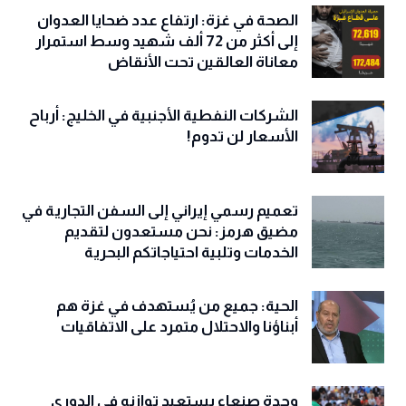
الصحة في غزة: ارتفاع عدد ضحايا العدوان
إلى أكثر من 72 ألف شهيد وسط استمرار
معاناة العالقين تحت الأنقاض
الشركات النفطية الأجنبية في الخليج: أرباح
الأسعار لن تدوم!
تعميم رسمي إيراني إلى السفن التجارية في
مضيق هرمز: نحن مستعدون لتقديم
الخدمات وتلبية احتياجاتكم البحرية
الحية: جميع من يُستهدف في غزة هم
أبناؤنا والاحتلال متمرد على الاتفاقيات
وحدة صنعاء يستعيد توازنه في الدوري