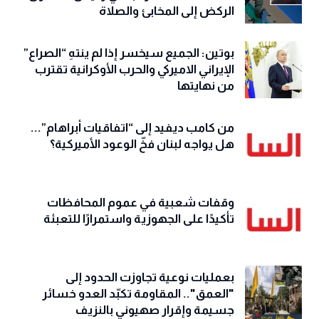
الركض إلى المخابئ والصلاة
بوتين: الجميع سيخسر إذا لم ينتهِ “الصراع”
الإيراني الاميركي والحرب الأوكرانية تقترب
من نهايتها
من كامب ديفيد إلى “اتفاقيات أبراهام”...
هل يواجه لبنان فخّ الوعود الأميركية؟
وقفات شعبية في عموم المحافظات
تأكيدًا على الجهوزية واستمرارًا للتعبئة
بعمليات نوعية تجاوزت الحدود إلى
"العمق".. المقاومة تكبّد العدو خسائر
جسيمة وإقرار صهيوني بالنزيف