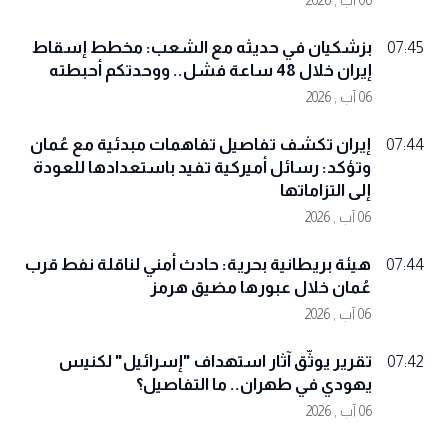
06 آب , 2026
بزشكيان في حديثه مع الشعب: مخطط إسقاط
07:45
إيران خلال 48 ساعة فشل.. ووحدتكم أحبطته
06 آب , 2026
إيران تكشف تفاصيل تفاهمات مبدئية مع عُمان
07:44
وتؤكد: رسائل أميركية تفيد باستعدادها للعودة
إلى التزاماتها
06 آب , 2026
هيئة بريطانية بحرية: حادث أمني لناقلة نفط قرب
07:44
عُمان خلال عبورها مضيق هرمز
06 آب , 2026
تقرير يوثّق آثار استهداف "إسرائيل" لكنيس
07:42
يهودي في طهران.. ما التفاصيل؟
06 آب , 2026