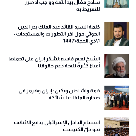
سلاح فعّال بيد الأمة وواجب لا مبرر
للتفريط به
كلمة السيد القائد عبد الملك بدر الدين
الحوثي حول آخر التطورات والمستجدات -
1\ذي الحجة\1447
الشيخ نعيم قاسم:نشكر إيران على تحملها
أعباءً كثيرةً نتيجة دعم حقوقنا
قمة واشنطن وبكين: إيران وهرمز في
صدارة الملفات الشائكة
انقسام الداخل الإسرائيلي يدفع الائتلاف
نحو حلّ الكنيست