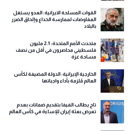
القوات المسلحة الايرانية: العدو يستغل
المفاوضات لممارسة الخداع وإلحاق الضرر
بالبلاد
متحدث الأمم المتحدة: 2.1 مليون
فلسطيني محاصرون في أقل من نصف
مساحة غزة
الخارجية الإيرانية: الدولة المضيفة لكأس
العالم مُلزمة بأداء واجباتها
تاج يطالب الفيفا بتقديم ضمانات بعدم
تعرض بعثة إيران للإساءة في كأس العالم