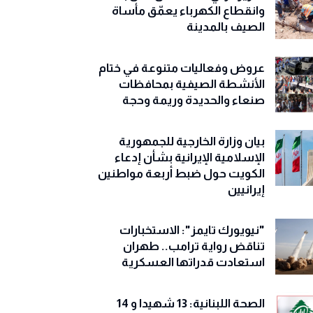
وانقطاع الكهرباء يعمّق مأساة
الصيف بالمدينة
عروض وفعاليات متنوعة في ختام
الأنشطة الصيفية بمحافظات
صنعاء والحديدة وريمة وحجة
‏بيان وزارة الخارجية للجمهورية
الإسلامية الإيرانية بشأن إدعاء
الكويت حول ضبط أربعة مواطنين
إيرانيين
"نيويورك تايمز": الاستخبارات
تناقض رواية ترامب.. طهران
استعادت قدراتها العسكرية
الصحة اللبنانية: 13 شهيدا و 14