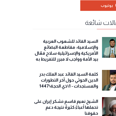
يوتيوب
لات شائعة
السيد القائد للشعوب العربية
والإسلامية: مقاطعة البضائع
الأمريكية والإسرائيلية سلاح فعّال
بيد الأمة وواجب لا مبرر للتفريط به
كلمة السيد القائد عبد الملك بدر
الدين الحوثي حول آخر التطورات
والمستجدات - 1\ذي الحجة\1447
الشيخ نعيم قاسم:نشكر إيران على
تحملها أعباءً كثيرةً نتيجة دعم
حقوقنا