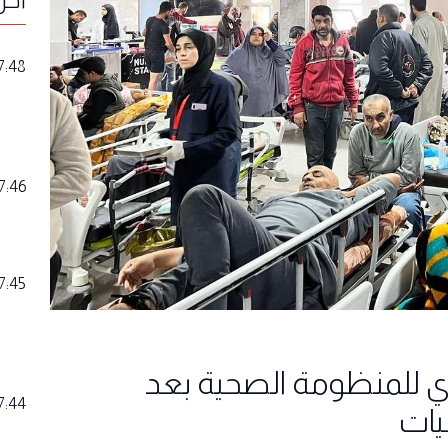
7:48
7:46
7:45
ي للمنظومة الصحية بعد
7:44
يات