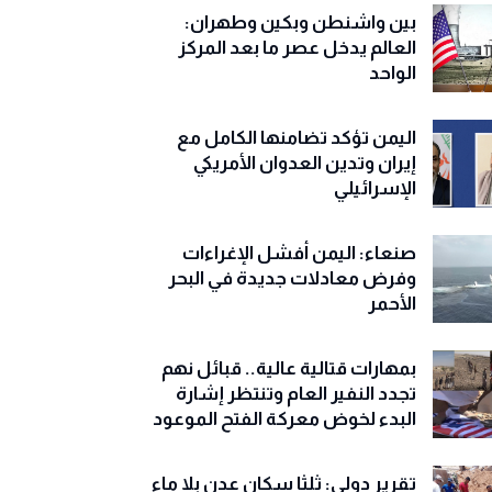
بين واشنطن وبكين وطهران:
العالم يدخل عصر ما بعد المركز
الواحد
اليمن تؤكد تضامنها الكامل مع
إيران وتدين العدوان الأمريكي
الإسرائيلي
صنعاء: اليمن أفشل الإغراءات
وفرض معادلات جديدة في البحر
الأحمر
بمهارات قتالية عالية.. قبائل نهم
تجدد النفير العام وتنتظر إشارة
البدء لخوض معركة الفتح الموعود
تقرير دولي: ثلثا سكان عدن بلا ماء