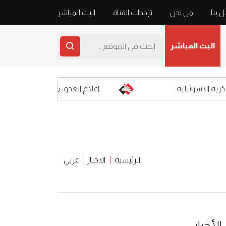
 بنا
من نحن
ترددات القناة
البث المباشر
البث المباشر
اسرائيلية
اعلام العدو: محلّقات حزب الله المفخخة
الرئيسية
الاخبار
عربي
الأخبار