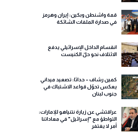
قمة واشنطن وبكين: إيران وهرمز
في صدارة الملفات الشائكة
انقسام الداخل الإسرائيلي يدفع
الائتلاف نحو حلّ الكنيست
كمين رشاف – حداثا: تصعيد ميداني
يعكس تحوّل قواعد الاشتباك في
جنوب لبنان
عراقتشي عن زيارة نتنياهو للإمارات:
التواطؤ مع "إسرائيل" في معاداتنا
أمر لا يغتفر