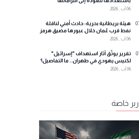
باستعدادها للعودة إلى التزاماتها
06 آب , 2026
هيئة بريطانية بحرية: حادث أمني لناقلة
0
نفط قرب عُمان خلال عبورها مضيق هرمز
06 آب , 2026
تقرير يوثّق آثار استهداف "إسرائيل"
0
لكنيس يهودي في طهران.. ما التفاصيل؟
06 آب , 2026
رير خاصة