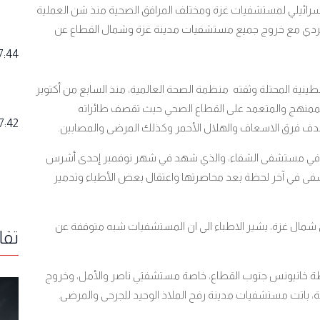
ائيلي لمستشفيات غزة ومختلف المرافق الصحية منذ شن العملية
متردي مع خروج جميع مستشفيات مدينة غزة وشمال القطاع عن
7:44
لسطينية المحتلة وثقته منظمة الصحة العالمية، منذ السابع من أكتوبر
لممنهج والمتعمد على القطاع الصحي حيث تقصف طائراته
7:42
ف فرق الاسعاف والهلال الأحمر وكذلك المرضى والمصابين.
ين في مستشفى الشفاء، والذي شهد في شهر نوفمبر إحدى أشرس
تشفى في آخر لحظة بعد محاصرتها واعتقال بعض الأطباء وتدمير
شمال غزة، يشير الاطباء الى ان المستشفيات شبه متوقفة عن
تقا
ظة خانيونس جنوب القطاع، خاصة مستشفيَي ناصر والأمل، وخروج
 باتت مستشفيات مدينة رفح الملاذ الوحيد للجرحى والمرضى
.