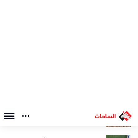
الاجتماعي: كيف تعيد تشكيل الرأي العام
والعلاقات الإنسانية؟
فساد المرتزقة يغرق تعز في الظلام
ملخص الاعتداءات الإسرائيلية على الأراضي
اللبنانية – 6/5/2026
الصين ترفض استغلال القمة مع ترامب
للضغط على إيران وتدفع نحو ترتيبات أمنية
إقليمية مستقلة في الخليج وآسيا
استمرار البحث عن جنديين أمريكيين
مفقودين جنوبي المغرب