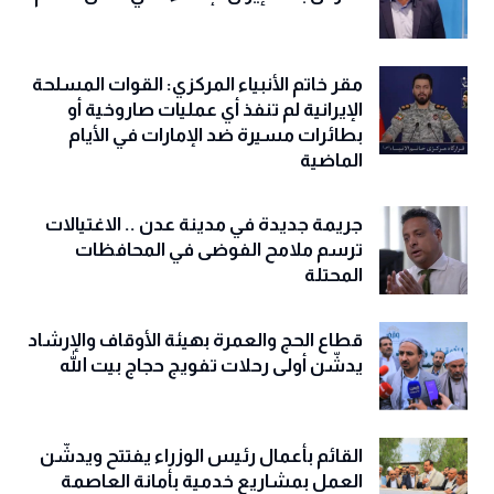
تاج يطالب الفيفا بتقديم ضمانات بعدم
تعرض بعثة إيران للإساءة في كأس العالم
مقر خاتم الأنبياء المركزي: القوات المسلحة
الإيرانية لم تنفذ أي عمليات صاروخية أو
بطائرات مسيرة ضد الإمارات في الأيام
الماضية
جريمة جديدة في مدينة عدن .. الاغتيالات
ترسم ملامح الفوضى في المحافظات
المحتلة
قطاع الحج والعمرة بهيئة الأوقاف والإرشاد
يدشّن أولى رحلات تفويج حجاج بيت الله