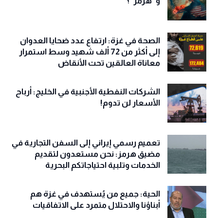
مقبرة الهيمنة الأميركية بين "باب المندب"
و"هرمز"؟
الصحة في غزة: ارتفاع عدد ضحايا العدوان
إلى أكثر من 72 ألف شهيد وسط استمرار
معاناة العالقين تحت الأنقاض
الشركات النفطية الأجنبية في الخليج: أرباح
الأسعار لن تدوم!
تعميم رسمي إيراني إلى السفن التجارية في
مضيق هرمز: نحن مستعدون لتقديم
الخدمات وتلبية احتياجاتكم البحرية