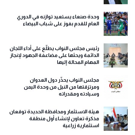
الحية: جميع من يُستهدف في غزة هم
أبناؤنا والاحتلال متمرد على الاتفاقيات
وحدة صنعاء يستعيد توازنه في الدوري
العام للقدم بفوز على شباب البيضاء
رئيس مجلس النواب يطلّع على أداء اللجان
الدائمة ويحثها على مضاعفة الجهود لإنجاز
المهام المحالة إليها
مجلس النواب يحذّّر دول العدوان
ومرتزقتها من النيل من وحدة اليمن
وسيادته ومقدراته
هيئة الاستثمار ومحافظة الحديدة توقعان