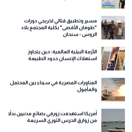
القائم بأعمال رئيس الوزراء يفتتح ويدشّن
العمل بمشاريع خدمية بأمانة العاصمة
مسير وتطبيق قتالي لخريجي دورات
"طوفان الأقصى" بكلية المجتمع بلاد
الروس - سنحان
الأزمة البيئية العالمية: حين يتجاوز
استهلاك الإنسان حدود الطبيعة
المناورات المصرية في سيناء بين المحتمل
والمأمول