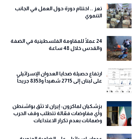
مذكرة تعاون لإنشاء أول منطقة
استثمارية زراعية
تعز .. اختتام دورة حول العمل في الجانب
التنموي
24 عملًا للمقاومة الفلسطينية في الضفة
والقدس خلال 48 ساعة
ارتفاع حصيلة ضحايا العدوان الإسرائيلي
على لبنان إلى 2715 شهيداً و8353 جريحاً
بزشكيان لماكرون: إيران لا تثق بواشنطن
وأي مفاوضات فعّالة تتطلب وقف الحرب