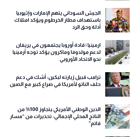
أمريكا استهدفت زورقي بضائع مدنيين بدلاً
من زوارق الحرس الثوري السريعة
الجيش السوداني يتهم الإمارات وإثيوبيا
باستهداف مطار الخرطوم ويؤكد امتلاك
أدلة وحق الرد
ارمينيا | قادة أوروبا يجتمعون في يريفان
لدعم مولدوفا وماكرون يؤكد توجه أرمينيا
نحو الاتحاد الأوروبي
ترامب قبيل زيارته لبكين: أشك في دعم
حلف الناتو لأمريكا في صراع كبير مع الصين
الدين الوطني الأمريكي يتجاوز 100% من
الناتج المحلي الإجمالي: تحذيرات من “مسار