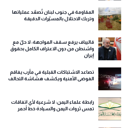
المقاومة في جنوب لبنان تُصعّد عملياتها
وتربك الاحتلال بالمسيّرات الدقيقة
قاليباف يرفع سقف المواجهة: لا حلّ مع
واشنطن من دون الاعتراف الكامل بحقوق
إيران
تصاعد الاشتباكات القبلية في مأرب يفاقم
الفوضى الأمنية ويكشف هشاشة التحالف
رابطة علماء اليمن: لا شرعية لأي اتفاقات
تمس ثروات اليمن والسيادة خط أحمر