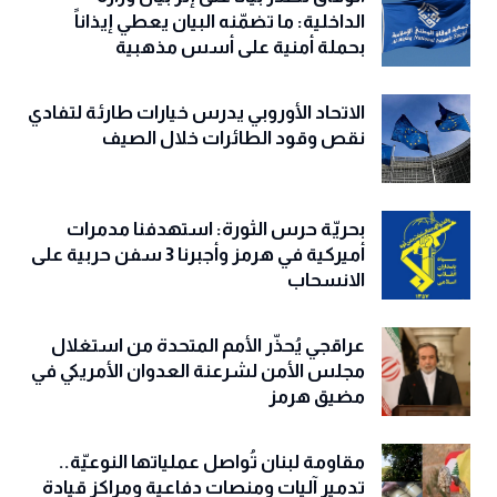
الداخلية: ما تضمّنه البيان يعطي إيذاناً
بحملة أمنية على أسس مذهبية
الاتحاد الأوروبي يدرس خيارات طارئة لتفادي
نقص وقود الطائرات خلال الصيف
بحريّة حرس الثورة: استهدفنا مدمرات
أميركية في هرمز وأجبرنا 3 سفن حربية على
الانسحاب
عراقجي يُحذّر الأمم المتحدة من استغلال
مجلس الأمن لشرعنة العدوان الأمريكي في
مضيق هرمز
مقاومة لبنان تُواصل عملياتها النوعيّة..
تدمير آليات ومنصات دفاعية ومراكز قيادة