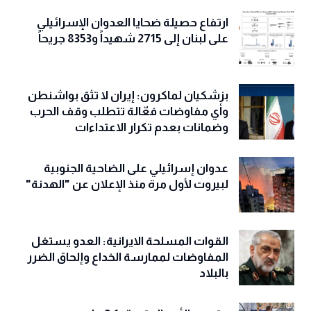
ارتفاع حصيلة ضحايا العدوان الإسرائيلي
على لبنان إلى 2715 شهيداً و8353 جريحاً
بزشكيان لماكرون: إيران لا تثق بواشنطن
وأي مفاوضات فعّالة تتطلب وقف الحرب
وضمانات بعدم تكرار الاعتداءات
عدوان إسرائيلي على الضاحية الجنوبية
لبيروت لأول مرة منذ الإعلان عن "الهدنة"
القوات المسلحة الايرانية: العدو يستغل
المفاوضات لممارسة الخداع وإلحاق الضرر
بالبلاد