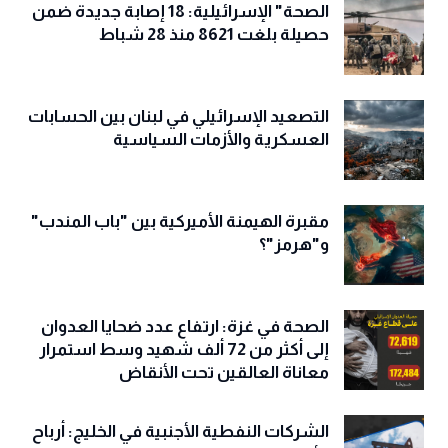
الصحة" الإسرائيلية: 18 إصابة جديدة ضمن
حصيلة بلغت 8621 منذ 28 شباط
التصعيد الإسرائيلي في لبنان بين الحسابات
العسكرية والأزمات السياسية
مقبرة الهيمنة الأميركية بين "باب المندب"
و"هرمز"؟
الصحة في غزة: ارتفاع عدد ضحايا العدوان
إلى أكثر من 72 ألف شهيد وسط استمرار
معاناة العالقين تحت الأنقاض
الشركات النفطية الأجنبية في الخليج: أرباح