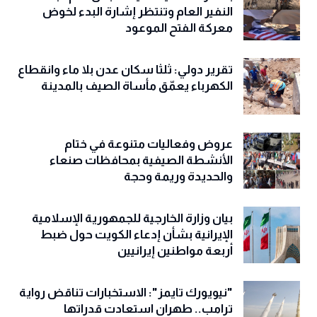
النفير العام وتنتظر إشارة البدء لخوض
معركة الفتح الموعود
تقرير دولي: ثلثا سكان عدن بلا ماء وانقطاع
الكهرباء يعمّق مأساة الصيف بالمدينة
عروض وفعاليات متنوعة في ختام
الأنشطة الصيفية بمحافظات صنعاء
والحديدة وريمة وحجة
‏بيان وزارة الخارجية للجمهورية الإسلامية
الإيرانية بشأن إدعاء الكويت حول ضبط
أربعة مواطنين إيرانيين
"نيويورك تايمز": الاستخبارات تناقض رواية
ترامب.. طهران استعادت قدراتها