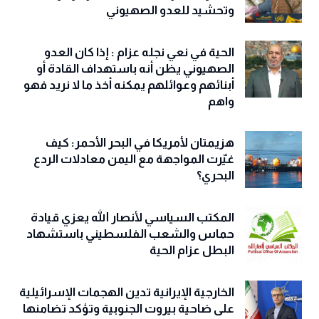
وتحشيد للعدو الصهيوني
الحية في نعي نجله عزام : إذا كان العدو
الصهيوني يظن أنه باستهداف القادة أو
أبنائهم وعوائلهم يمكنه أخذ ما لا نريد فهو
واهم
هزيمتان لأمريكا في البحر الأحمر: كيف
غيّرت المواجهة مع اليمن معادلات الردع
البحري؟
المكتب السياسي لأنصار الله يعزي قيادة
حماس والشعب الفلسطيني باستشهاد
البطل عزام الحية
الخارجية الإيرانية تدين الهجمات الإسرائيلية
على ضاحية بيروت الجنوبية وتؤكد تضامنها