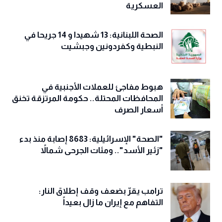
العسكرية
الصحة اللبنانية: 13 شهيدا و 14 جريحا في
النبطية وكفردونين وجبشيت
هبوط مفاجئ للعملات الأجنبية في
المحافظات المحتلة.. حكومة المرتزقة تخنق
أسعار الصرف
"الصحة" الإسرائيلية: 8683 إصابة منذ بدء
"زئير الأسد".. ومئات الجرحى شمالاً
ترامب يقرّ بضعف وقف إطلاق النار:
التفاهم مع إيران ما زال بعيداً