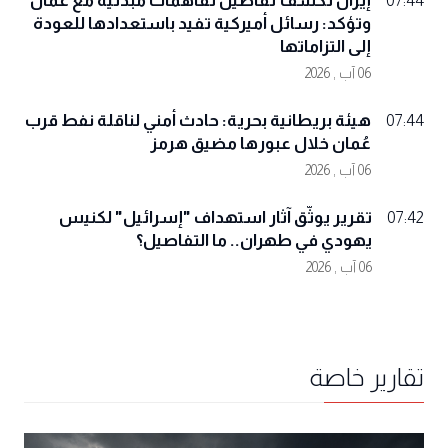
إيران تكشف تفاصيل تفاهمات مبدئية مع عُمان
07:44
وتؤكد: رسائل أميركية تفيد باستعدادها للعودة
إلى التزاماتها
06 آب , 2026
هيئة بريطانية بحرية: حادث أمني لناقلة نفط قرب
07:44
عُمان خلال عبورها مضيق هرمز
06 آب , 2026
تقرير يوثّق آثار استهداف "إسرائيل" لكنيس
07:42
يهودي في طهران.. ما التفاصيل؟
06 آب , 2026
تقارير خاصة