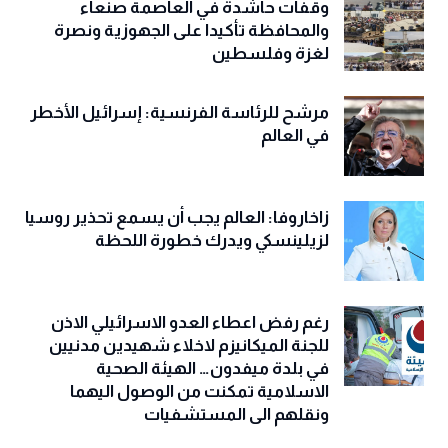
وقفات حاشدة في العاصمة صنعاء
والمحافظة تأكيدا على الجهوزية ونصرة
لغزة وفلسطين
مرشح للرئاسة الفرنسية: إسرائيل الأخطر
في العالم
زاخاروفا: العالم يجب أن يسمع تحذير روسيا
لزيلينسكي ويدرك خطورة اللحظة
رغم رفض اعطاء العدو الاسرائيلي الاذن
للجنة الميكانيزم لاخلاء شهيدين مدنيين
في بلدة ميفدون… الهيئة الصحية
الاسلامية تمكنت من الوصول اليهما
ونقلهم الى المستشفيات