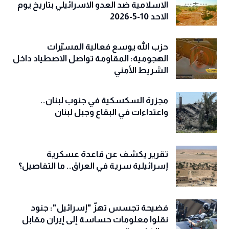
الاسلامية ضد العدو الاسرائيلي بتاريخ يوم
الاحد 10-5-2026
حزب الله يوسع فعالية المسيّرات
الهجومية: المقاومة تواصل الاصطياد داخل
الشريط الأمني
مجزرة السكسكية في جنوب لبنان..
واعتداءات في البقاع وجبل لبنان
تقرير يكشف عن قاعدة عسكرية
إسرائيلية سرية في العراق.. ما التفاصيل؟
فضيحة تجسس تهزّ "إسرائيل": جنود
نقلوا معلومات حساسة إلى إيران مقابل