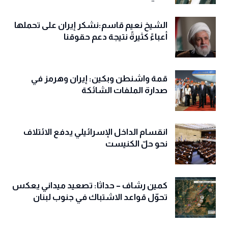
الشيخ نعيم قاسم:نشكر إيران على تحملها
أعباءً كثيرةً نتيجة دعم حقوقنا
قمة واشنطن وبكين: إيران وهرمز في
صدارة الملفات الشائكة
انقسام الداخل الإسرائيلي يدفع الائتلاف
نحو حلّ الكنيست
كمين رشاف – حداثا: تصعيد ميداني يعكس
تحوّل قواعد الاشتباك في جنوب لبنان