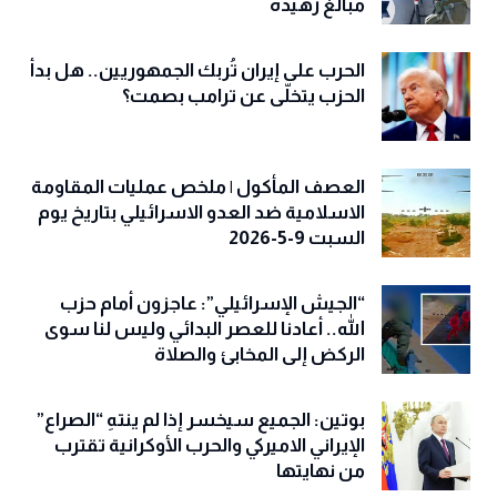
مبالغ زهيدة
الحرب على إيران تُربك الجمهوريين.. هل بدأ
الحزب يتخلّى عن ترامب بصمت؟
العصف المأكول | ملخص عمليات المقاومة
الاسلامية ضد العدو الاسرائيلي بتاريخ يوم
السبت 9-5-2026
“الجيش الإسرائيلي”: عاجزون أمام حزب
الله.. أعادنا للعصر البدائي وليس لنا سوى
الركض إلى المخابئ والصلاة
بوتين: الجميع سيخسر إذا لم ينتهِ “الصراع”
الإيراني الاميركي والحرب الأوكرانية تقترب
من نهايتها