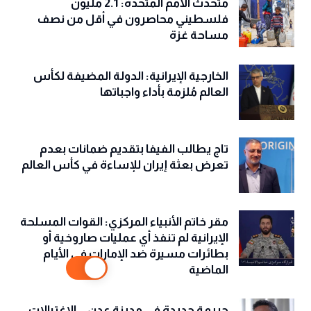
متحدث الأمم المتحدة: 2.1 مليون
فلسطيني محاصرون في أقل من نصف
مساحة غزة
الخارجية الإيرانية: الدولة المضيفة لكأس
العالم مُلزمة بأداء واجباتها
تاج يطالب الفيفا بتقديم ضمانات بعدم
تعرض بعثة إيران للإساءة في كأس العالم
مقر خاتم الأنبياء المركزي: القوات المسلحة
الإيرانية لم تنفذ أي عمليات صاروخية أو
بطائرات مسيرة ضد الإمارات في الأيام
الماضية
جريمة جديدة في مدينة عدن .. الاغتيالات