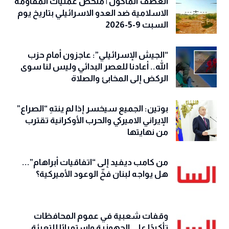
العصف المأكول | ملخص عمليات المقاومة
الاسلامية ضد العدو الاسرائيلي بتاريخ يوم
السبت 9-5-2026
“الجيش الإسرائيلي”: عاجزون أمام حزب
الله.. أعادنا للعصر البدائي وليس لنا سوى
الركض إلى المخابئ والصلاة
بوتين: الجميع سيخسر إذا لم ينتهِ “الصراع”
الإيراني الاميركي والحرب الأوكرانية تقترب
من نهايتها
من كامب ديفيد إلى “اتفاقيات أبراهام”...
هل يواجه لبنان فخّ الوعود الأميركية؟
وقفات شعبية في عموم المحافظات
تأكيدًا على الجهوزية واستمرارًا للتعبئة