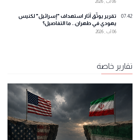
06 آب , 2026
تقرير يوثّق آثار استهداف "إسرائيل" لكنيس
07:42
يهودي في طهران.. ما التفاصيل؟
06 آب , 2026
تقارير خاصة