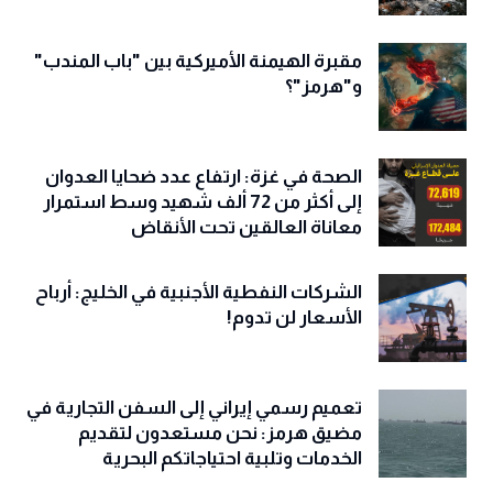
مقبرة الهيمنة الأميركية بين "باب المندب"
و"هرمز"؟
الصحة في غزة: ارتفاع عدد ضحايا العدوان
إلى أكثر من 72 ألف شهيد وسط استمرار
معاناة العالقين تحت الأنقاض
الشركات النفطية الأجنبية في الخليج: أرباح
الأسعار لن تدوم!
تعميم رسمي إيراني إلى السفن التجارية في
مضيق هرمز: نحن مستعدون لتقديم
الخدمات وتلبية احتياجاتكم البحرية