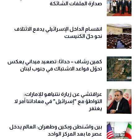
صدارة الملفات الشائكة
انقسام الداخل الإسرائيلي يدفع الائتلاف
نحو حلّ الكنيست
كمين رشاف – حداثا: تصعيد ميداني يعكس
تحوّل قواعد الاشتباك في جنوب لبنان
عراقتشي عن زيارة نتنياهو للإمارات:
التواطؤ مع "إسرائيل" في معاداتنا أمر لا
يغتفر
بين واشنطن وبكين وطهران: العالم يدخل
عصر ما بعد المركز الواحد