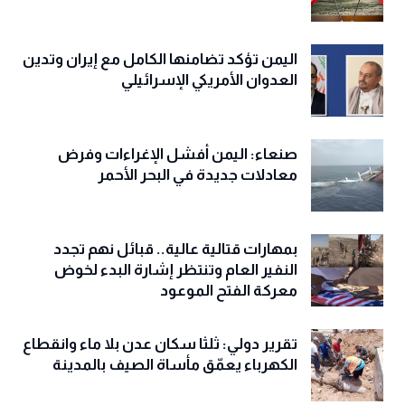
اليمن تؤكد تضامنها الكامل مع إيران وتدين
العدوان الأمريكي الإسرائيلي
صنعاء: اليمن أفشل الإغراءات وفرض
معادلات جديدة في البحر الأحمر
بمهارات قتالية عالية.. قبائل نهم تجدد
النفير العام وتنتظر إشارة البدء لخوض
معركة الفتح الموعود
تقرير دولي: ثلثا سكان عدن بلا ماء وانقطاع
الكهرباء يعمّق مأساة الصيف بالمدينة