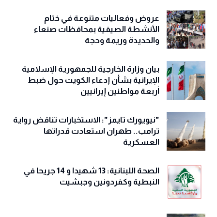
عروض وفعاليات متنوعة في ختام
الأنشطة الصيفية بمحافظات صنعاء
والحديدة وريمة وحجة
‏بيان وزارة الخارجية للجمهورية الإسلامية
الإيرانية بشأن إدعاء الكويت حول ضبط
أربعة مواطنين إيرانيين
"نيويورك تايمز": الاستخبارات تناقض رواية
ترامب.. طهران استعادت قدراتها
العسكرية
الصحة اللبنانية: 13 شهيدا و 14 جريحا في
النبطية وكفردونين وجبشيت