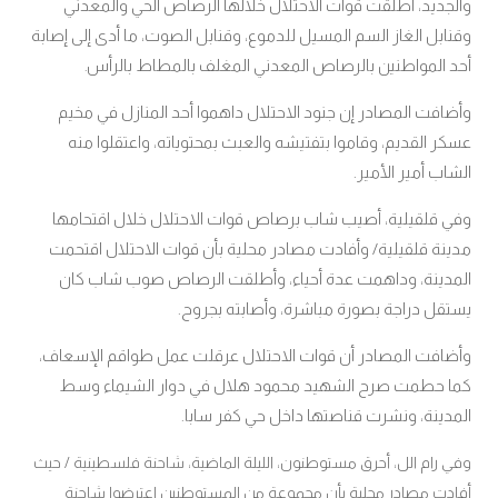
والجديد، أطلقت قوات الاحتلال خلالها الرصاص الحي والمعدني
وقنابل الغاز السم المسيل للدموع، وقنابل الصوت، ما أدى إلى إصابة
أحد المواطنين بالرصاص المعدني المغلف بالمطاط بالرأس
.
وأضافت المصادر إن جنود الاحتلال داهموا أحد المنازل في مخيم
عسكر القديم، وقاموا بتفتيشه والعبث بمحتوياته، واعتقلوا منه
الشاب أمير الأمير.
وفي قلقيلية، أصيب شاب برصاص قوات الاحتلال خلال اقتحامها
مدينة قلقيلية/ وأفادت مصادر محلية بأن قوات الاحتلال اقتحمت
المدينة، وداهمت عدة أحياء، وأطلقت الرصاص صوب شاب كان
يستقل دراجة بصورة مباشرة، وأصابته بجروح.
وأضافت المصادر أن قوات الاحتلال عرقلت عمل طواقم الإسعاف،
كما حطمت صرح الشهيد محمود هلال في دوار الشيماء وسط
المدينة، ونشرت قناصتها داخل حي كفر سابا.
وفي رام الل، أحرق مستوطنون، الليلة الماضية، شاحنة فلسطينية / حيث
أفادت مصادر محلية بأن مجموعة من المستوطنين اعترضوا شاحنة