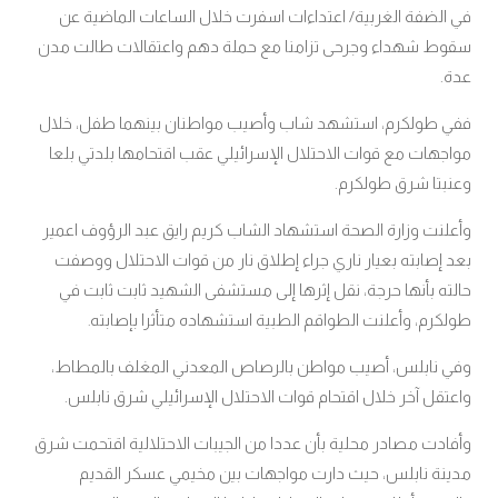
في الضفة الغربية/ اعتداءات اسفرت خلال الساعات الماضية عن
سقوط شهداء وجرحى تزامنا مع حملة دهم واعتقالات طالت مدن
عدة.
ففي طولكرم، استشهد شاب وأصيب مواطنان بينهما طفل، خلال
مواجهات مع قوات الاحتلال الإسرائيلي عقب اقتحامها بلدتي بلعا
وعنبتا شرق طولكرم.
وأعلنت وزارة الصحة استشهاد الشاب كريم رايق عبد الرؤوف اعمير
بعد إصابته بعيار ناري جراء إطلاق نار من قوات الاحتلال ووصفت
حالته بأنها حرجة، نقل إثرها إلى مستشفى الشهيد ثابت ثابت في
طولكرم، وأعلنت الطواقم الطبية استشهاده متأثرا بإصابته
.
وفي نابلس، أصيب مواطن بالرصاص المعدني المغلف بالمطاط،
واعتقل آخر خلال اقتحام قوات الاحتلال الإسرائيلي شرق نابلس.
وأفادت مصادر محلية بأن عددا من الجيبات الاحتلالية اقتحمت شرق
مدينة نابلس، حيث دارت مواجهات بين مخيمي عسكر القديم