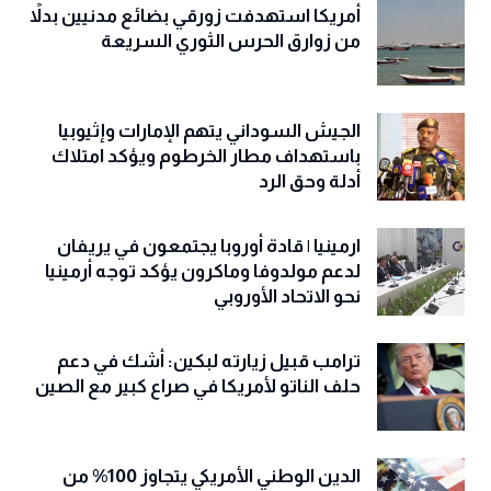
أمريكا استهدفت زورقي بضائع مدنيين بدلاً
من زوارق الحرس الثوري السريعة
الجيش السوداني يتهم الإمارات وإثيوبيا
باستهداف مطار الخرطوم ويؤكد امتلاك
أدلة وحق الرد
ارمينيا | قادة أوروبا يجتمعون في يريفان
لدعم مولدوفا وماكرون يؤكد توجه أرمينيا
نحو الاتحاد الأوروبي
ترامب قبيل زيارته لبكين: أشك في دعم
حلف الناتو لأمريكا في صراع كبير مع الصين
الدين الوطني الأمريكي يتجاوز 100% من