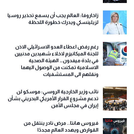
زاخاروفا: العالم يجب أن يسمع تحذير روسيا
لزيلينسكي ويدرك خطورة اللحظة
رغم رفض اعطاء العدو الاسرائيلي الاذن
للجنة الميكانيزم لاخلاء شهيدين مدنيين
في بلدة ميفدون… الهيئة الصحية
الاسلامية تمكنت من الوصول اليهما
ونقلهم الى المستشفيات
نائب وزير الخارجية الروسي: موسكو لن
تدعم مشروع القرار الأمريكي البحريني بشأن
إيران في مجلس الأمن
فيروس هانتا.. مرض نادر ينتقل من
القوارض ويهدد العالم مجددًا