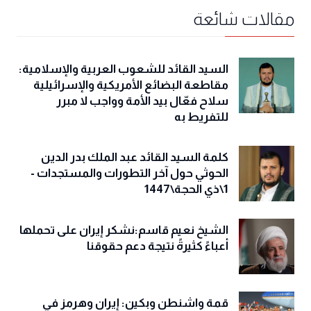
مقالات شائعة
السيد القائد للشعوب العربية والإسلامية:
مقاطعة البضائع الأمريكية والإسرائيلية
سلاح فعّال بيد الأمة وواجب لا مبرر
للتفريط به
كلمة السيد القائد عبد الملك بدر الدين
الحوثي حول آخر التطورات والمستجدات -
1\ذي الحجة\1447
الشيخ نعيم قاسم:نشكر إيران على تحملها
أعباءً كثيرةً نتيجة دعم حقوقنا
قمة واشنطن وبكين: إيران وهرمز في