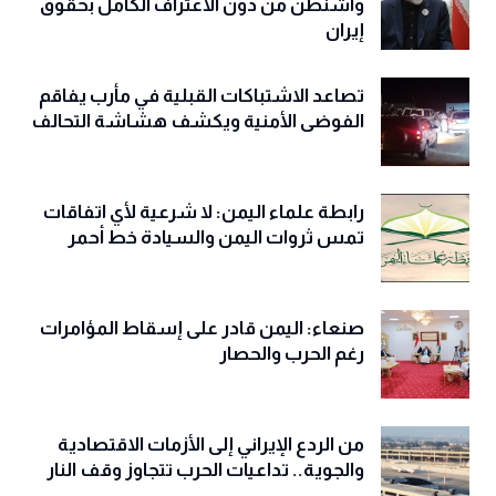
واشنطن من دون الاعتراف الكامل بحقوق
إيران
تصاعد الاشتباكات القبلية في مأرب يفاقم
الفوضى الأمنية ويكشف هشاشة التحالف
رابطة علماء اليمن: لا شرعية لأي اتفاقات
تمس ثروات اليمن والسيادة خط أحمر
صنعاء: اليمن قادر على إسقاط المؤامرات
رغم الحرب والحصار
من الردع الإيراني إلى الأزمات الاقتصادية
والجوية.. تداعيات الحرب تتجاوز وقف النار