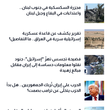
مجزرة السكسكية في جنوب لبنان..
واعتداءات في البقاع وجبل لبنان
تقرير يكشف عن قاعدة عسكرية
إسرائيلية سرية في العراق.. ما التفاصيل؟
فضيحة تجسس تهزّ "إسرائيل": جنود
نقلوا معلومات حساسة إلى إيران مقابل
مبالغ زهيدة
الحرب على إيران تُربك الجمهوريين.. هل بدأ
الحزب يتخلّى عن ترامب بصمت؟