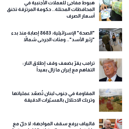
هبوط مفاجئ للعملات الأجنبية في
المحافظات المحتلة.. حكومة المرتزقة تخنق
أسعار الصرف
"الصحة" الإسرائيلية: 8683 إصابة منذ بدء
"زئير الأسد".. ومئات الجرحى شمالاً
ترامب يقرّ بضعف وقف إطلاق النار:
التفاهم مع إيران ما زال بعيداً
المقاومة في جنوب لبنان تُصعّد عملياتها
وتربك الاحتلال بالمسيّرات الدقيقة
قاليباف يرفع سقف المواجهة: لا حلّ مع