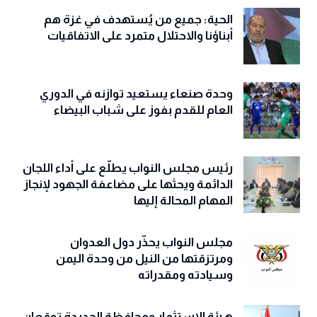
الحية: جميع من يُستهدف في غزة هم
أبناؤنا والاحتلال متمرد على الاتفاقيات
وحدة صنعاء يستعيد توازنه في الدوري
العام للقدم بفوز على شباب البيضاء
رئيس مجلس النواب يطلّع على أداء اللجان
الدائمة ويحثها على مضاعفة الجهود لإنجاز
المهام المحالة إليها
مجلس النواب يحذّّر دول العدوان
ومرتزقتها من النيل من وحدة اليمن
وسيادته ومقدراته
هيئة الاستثمار ومحافظة الحديدة توقعان