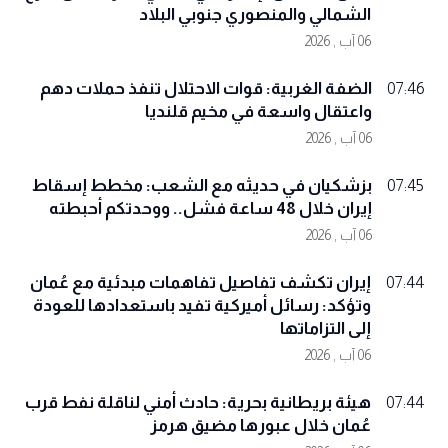
الشمالي والمنصوري جنوبي البلاد
06 آب , 2026
الضفة الغربية: قوات الاحتلال تنفذ حملات دهم
07:46
واعتقال واسعة في مخيم قلنديا
06 آب , 2026
بزشكيان في حديثه مع الشعب: مخطط إسقاط
07:45
إيران خلال 48 ساعة فشل.. ووحدتكم أحبطته
06 آب , 2026
إيران تكشف تفاصيل تفاهمات مبدئية مع عُمان
07:44
وتؤكد: رسائل أميركية تفيد باستعدادها للعودة
إلى التزاماتها
06 آب , 2026
هيئة بريطانية بحرية: حادث أمني لناقلة نفط قرب
07:44
عُمان خلال عبورها مضيق هرمز