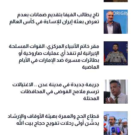
تاج يطالب الفيفا بتقديم ضمانات بعدم
تعرض بعثة إيران للإساءة في كأس العالم
مقر خاتم الأنبياء المركزي: القوات المسلحة
الإيرانية لم تنفذ أي عمليات صاروخية أو
بطائرات مسيرة ضد الإمارات في الأيام
الماضية
جريمة جديدة في مدينة عدن .. الاغتيالات
ترسم ملامح الفوضى في المحافظات
المحتلة
قطاع الحج والعمرة بهيئة الأوقاف والإرشاد
يدشّن أولى رحلات تفويج حجاج بيت الله