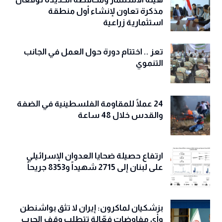
مذكرة تعاون لإنشاء أول منطقة
استثمارية زراعية
تعز .. اختتام دورة حول العمل في الجانب
التنموي
24 عملًا للمقاومة الفلسطينية في الضفة
والقدس خلال 48 ساعة
ارتفاع حصيلة ضحايا العدوان الإسرائيلي
على لبنان إلى 2715 شهيداً و8353 جريحاً
بزشكيان لماكرون: إيران لا تثق بواشنطن
وأي مفاوضات فعّالة تتطلب وقف الحرب