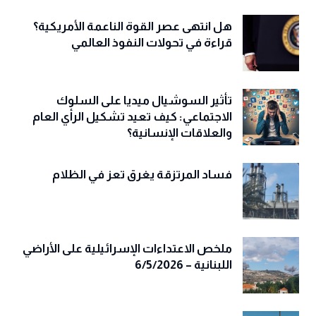
هل انتهى عصر القوة الناعمة الأمريكية؟
قراءة في تحولات النفوذ العالمي
تأثير السوشيال ميديا على السلوك
الاجتماعي: كيف تعيد تشكيل الرأي العام
والعلاقات الإنسانية؟
فساد المرتزقة يغرق تعز في الظلام
ملخص الاعتداءات الإسرائيلية على الأراضي
اللبنانية – 6/5/2026