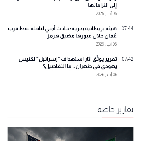
إلى التزاماتها
06 آب , 2026
هيئة بريطانية بحرية: حادث أمني لناقلة نفط قرب
07:44
عُمان خلال عبورها مضيق هرمز
06 آب , 2026
تقرير يوثّق آثار استهداف "إسرائيل" لكنيس
07:42
يهودي في طهران.. ما التفاصيل؟
06 آب , 2026
تقارير خاصة