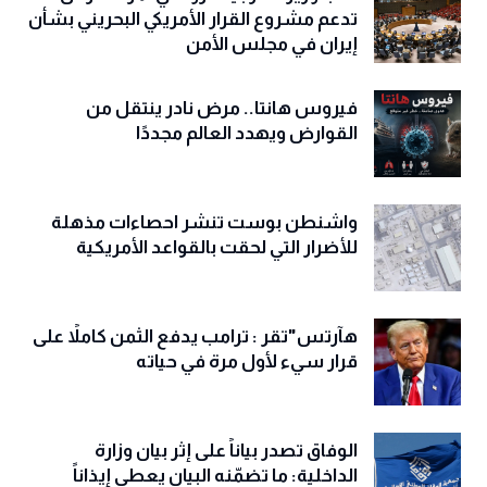
تدعم مشروع القرار الأمريكي البحريني بشأن
إيران في مجلس الأمن
فيروس هانتا.. مرض نادر ينتقل من
القوارض ويهدد العالم مجددًا
واشنطن بوست تنشر احصاءات مذهلة
للأضرار التي لحقت بالقواعد الأمريكية
هآرتس"تقر : ترامب يدفع الثمن كاملاً على
قرار سيء لأول مرة في حياته
الوفاق تصدر بياناً على إثر بيان وزارة
الداخلية: ما تضمّنه البيان يعطي إيذاناً