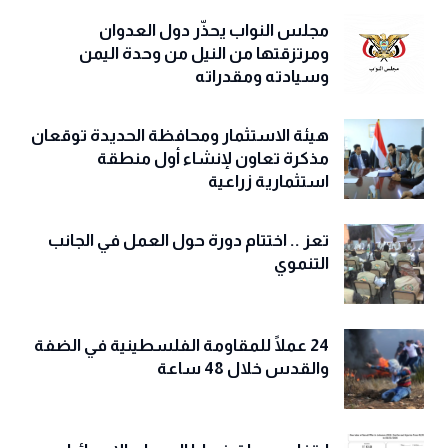
مجلس النواب يحذّّر دول العدوان
ومرتزقتها من النيل من وحدة اليمن
وسيادته ومقدراته
هيئة الاستثمار ومحافظة الحديدة توقعان
مذكرة تعاون لإنشاء أول منطقة
استثمارية زراعية
تعز .. اختتام دورة حول العمل في الجانب
التنموي
24 عملًا للمقاومة الفلسطينية في الضفة
والقدس خلال 48 ساعة