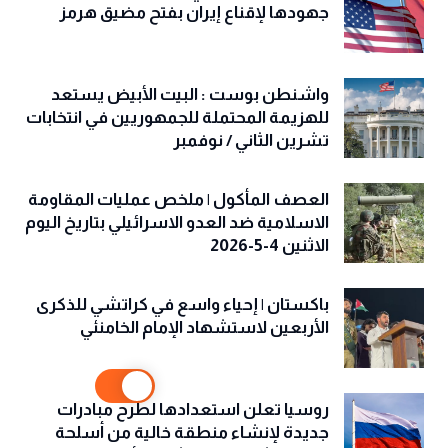
جهودها لإقناع إيران بفتح مضيق هرمز
واشنطن بوست : البيت الأبيض يستعد
للهزيمة المحتملة للجمهوريين في انتخابات
تشرين الثاني / نوفمبر
العصف المأكول | ملخص عمليات المقاومة
الاسلامية ضد العدو الاسرائيلي بتاريخ اليوم
الاثنين 4-5-2026
باكستان | إحياء واسع في كراتشي للذكرى
الأربعين لاستشهاد الإمام الخامنئي
روسيا تعلن استعدادها لطرح مبادرات
جديدة لإنشاء منطقة خالية من أسلحة