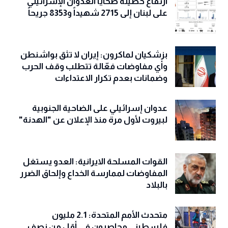
ارتفاع حصيلة ضحايا العدوان الإسرائيلي
على لبنان إلى 2715 شهيداً و8353 جريحاً
بزشكيان لماكرون: إيران لا تثق بواشنطن
وأي مفاوضات فعّالة تتطلب وقف الحرب
وضمانات بعدم تكرار الاعتداءات
عدوان إسرائيلي على الضاحية الجنوبية
لبيروت لأول مرة منذ الإعلان عن "الهدنة"
القوات المسلحة الايرانية: العدو يستغل
المفاوضات لممارسة الخداع وإلحاق الضرر
بالبلاد
متحدث الأمم المتحدة: 2.1 مليون
فلسطيني محاصرون في أقل من نصف