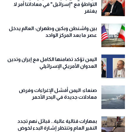
التواطؤ مع "إسرائيل" في معاداتنا أمر لا
يغتفر
بين واشنطن وبكين وطهران: العالم يدخل
عصر ما بعد المركز الواحد
اليمن تؤكد تضامنها الكامل مع إيران وتدين
العدوان الأمريكي الإسرائيلي
صنعاء: اليمن أفشل الإغراءات وفرض
معادلات جديدة في البحر الأحمر
بمهارات قتالية عالية.. قبائل نهم تجدد
النفير العام وتنتظر إشارة البدء لخوض