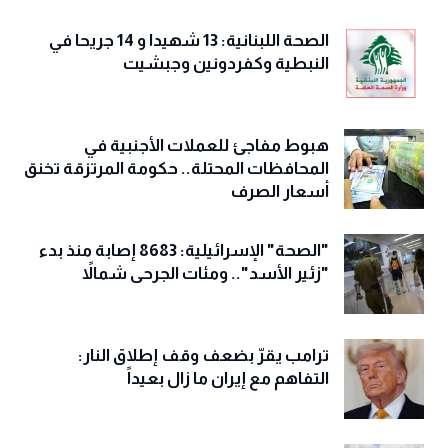
الصحة اللبنانية: 13 شهيدا و 14 جريحا في
النبطية وكفردونين وجبشيت
هبوط مفاجئ للعملات الأجنبية في
المحافظات المحتلة.. حكومة المرتزقة تخنق
أسعار الصرف
"الصحة" الإسرائيلية: 8683 إصابة منذ بدء
"زئير الأسد".. ومئات الجرحى شمالاً
ترامب يقرّ بضعف وقف إطلاق النار:
التفاهم مع إيران ما زال بعيداً