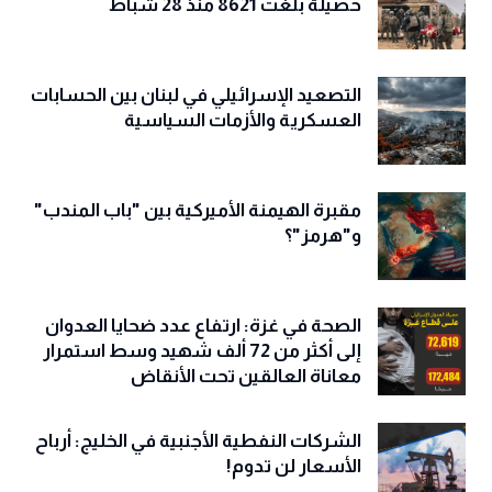
حصيلة بلغت 8621 منذ 28 شباط
التصعيد الإسرائيلي في لبنان بين الحسابات
العسكرية والأزمات السياسية
مقبرة الهيمنة الأميركية بين "باب المندب"
و"هرمز"؟
الصحة في غزة: ارتفاع عدد ضحايا العدوان
إلى أكثر من 72 ألف شهيد وسط استمرار
معاناة العالقين تحت الأنقاض
الشركات النفطية الأجنبية في الخليج: أرباح
الأسعار لن تدوم!