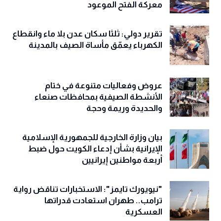
معركة الفتح الموعود
تقرير دولي: ثلثا سكان عدن بلا ماء وانقطاع
الكهرباء يعمّق مأساة الصيف بالمدينة
عروض وفعاليات متنوعة في ختام
الأنشطة الصيفية بمحافظات صنعاء
والحديدة وريمة وحجة
‏بيان وزارة الخارجية للجمهورية الإسلامية
الإيرانية بشأن إدعاء الكويت حول ضبط
أربعة مواطنين إيرانيين
"نيويورك تايمز": الاستخبارات تناقض رواية
ترامب.. طهران استعادت قدراتها
العسكرية