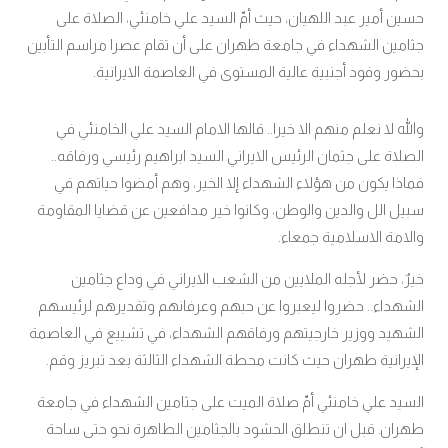
حسين أمير عبد اللهيان، حيث أمّ السيد علي خامنئي، الصلاة على
جثامين الشهداء في جامعة طهران على أن تقام عصرا مراسم التأبين
بحضور وفود أجنبية عالية المستوى في العاصمة الايرانية.
والله لا نعلم منهم الا خيرا.. قالها الامام السيد علي الخامنئي في
الصلاة على جثمان الرئيس الايراني السيد ابراهيم رئيسي ورفاقه..
فماذا يكون من هؤلاء الشهداء إلا الخير، وهم أمضوا حياتهم في
سبيل الل والدين والوطن، وكانوا خير مدافعين عن قضايا المقاومة
والامة الاسلامية جمعاء.
خيرٌ، حضر لأجله الملايين من الشعب الايراني في وداع جثامين
الشهداء.. حضروا ليعبروا عن حبهم وعرفانهم وتقديرهم لرئيسهم
الشهيد ووزير خارجيتهم ورفاقهم الشهداء، في تشييع في العاصمة
الإيرانية طهران حيث كانت محطة الشهداء الثالثة بعد تبريز وقم.
السيد علي خامنئي أمّ صلاة الميت على جثامين الشهداء في جامعة
طهران
قبل ان تنطلق الحشود بالجثامين الطاهرة نحو حتى ساحة
.