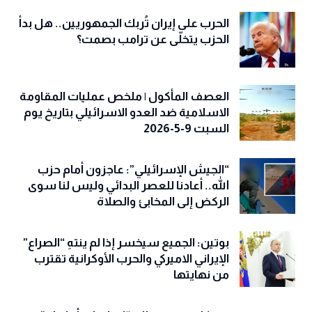
الحرب على إيران تُربك الجمهوريين.. هل بدأ
الحزب يتخلّى عن ترامب بصمت؟
العصف المأكول | ملخص عمليات المقاومة
الاسلامية ضد العدو الاسرائيلي بتاريخ يوم
السبت 9-5-2026
“الجيش الإسرائيلي”: عاجزون أمام حزب
الله.. أعادنا للعصر البدائي وليس لنا سوى
الركض إلى المخابئ والصلاة
بوتين: الجميع سيخسر إذا لم ينتهِ “الصراع”
الإيراني الاميركي والحرب الأوكرانية تقترب
من نهايتها