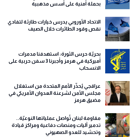
بحملة أمنية على أسس مذهبية
الاتحاد الأوروبي يدرس خيارات طارئة لتفادي
نقص وقود الطائرات خلال الصيف
بحريّة حرس الثورة: استهدفنا مدمرات
أميركية في هرمز وأجبرنا 3 سفن حربية على
الانسحاب
عراقجي يُحذّر الأمم المتحدة من استغلال
مجلس الأمن لشرعنة العدوان الأمريكي في
مضيق هرمز
مقاومة لبنان تُواصل عملياتها النوعيّة..
تدمير آليات ومنصات دفاعية ومراكز قيادة
وتحشيد للعدو الصهيوني