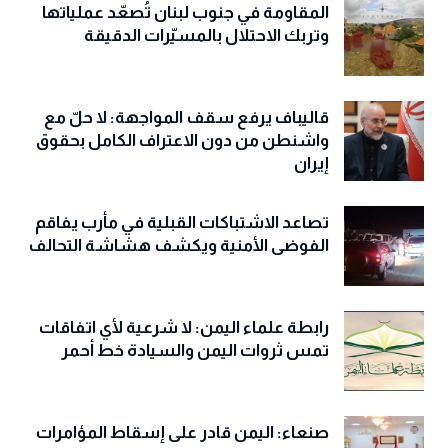
المقاومة في جنوب لبنان تُصعّد عملياتها
وتربك الاحتلال بالمسيّرات الدقيقة
قاليباف يرفع سقف المواجهة: لا حلّ مع
واشنطن من دون الاعتراف الكامل بحقوق
إيران
تصاعد الاشتباكات القبلية في مأرب يفاقم
الفوضى الأمنية ويكشف هشاشة التحالف
رابطة علماء اليمن: لا شرعية لأي اتفاقات
تمس ثروات اليمن والسيادة خط أحمر
صنعاء: اليمن قادر على إسقاط المؤامرات