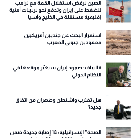
الصين ترفض استغلال القمة مع ترامب
للضغط على إيران وتدفع نحو ترتيبات أمنية
إقليمية مستقلة في الخليج وآسيا
استمرار البحث عن جنديين أمريكيين
مفقودين جنوبي المغرب
قاليباف: صمود إيران سيغيّر موقعها في
النظام الدولي
هل تقترب واشنطن وطهران من اتفاق
جديد؟
الصحة" الإسرائيلية: 18 إصابة جديدة ضمن