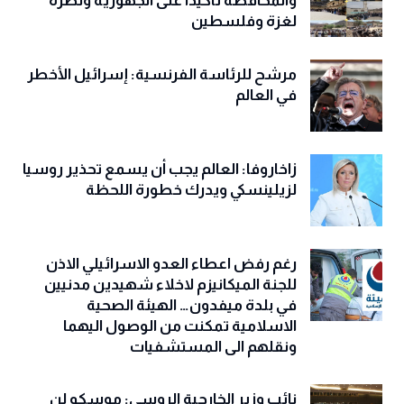
والمحافظة تأكيدا على الجهوزية ونصرة
لغزة وفلسطين
مرشح للرئاسة الفرنسية: إسرائيل الأخطر
في العالم
زاخاروفا: العالم يجب أن يسمع تحذير روسيا
لزيلينسكي ويدرك خطورة اللحظة
رغم رفض اعطاء العدو الاسرائيلي الاذن
للجنة الميكانيزم لاخلاء شهيدين مدنيين
في بلدة ميفدون… الهيئة الصحية
الاسلامية تمكنت من الوصول اليهما
ونقلهم الى المستشفيات
نائب وزير الخارجية الروسي: موسكو لن