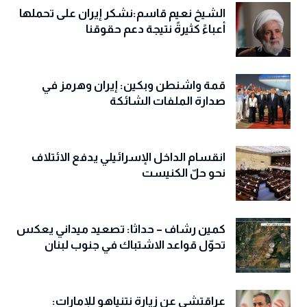
الشيخ نعيم قاسم:نشكر إيران على تحملها
أعباءً كثيرةً نتيجة دعم حقوقنا
قمة واشنطن وبكين: إيران وهرمز في
صدارة الملفات الشائكة
انقسام الداخل الإسرائيلي يدفع الائتلاف
نحو حلّ الكنيست
كمين رشاف – حداثا: تصعيد ميداني يعكس
تحوّل قواعد الاشتباك في جنوب لبنان
عراقتشي عن زيارة نتنياهو للإمارات: