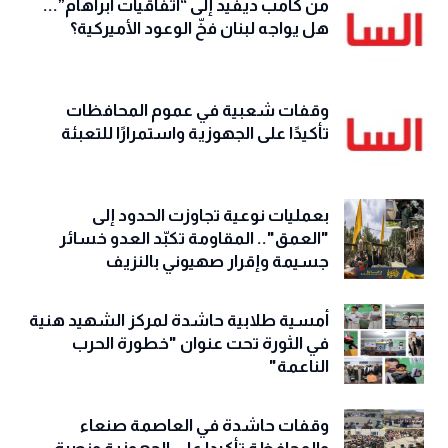
من كامب ديفيد إلى “اتفاقيات أبراهام”...
هل يواجه لبنان فخّ الوعود الأميركية؟
وقفات شعبية في عموم المحافظات
تأكيدًا على الجهوزية واستمرارًا للتعبئة
بعمليات نوعية تجاوزت الحدود إلى
"العمق".. المقاومة تكبّد العدو خسائر
جسيمة وإقرار صهيوني بالنزيف
أمسية طلابية حاشدة لمركز الشهيد هنية
في الثورة تحت عنوان "خطورة الحرب
الناعمة"
وقفات حاشدة في العاصمة صنعاء