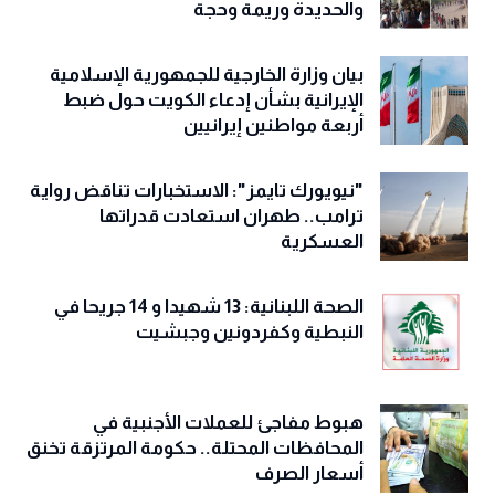
والحديدة وريمة وحجة
‏بيان وزارة الخارجية للجمهورية الإسلامية
الإيرانية بشأن إدعاء الكويت حول ضبط
أربعة مواطنين إيرانيين
"نيويورك تايمز": الاستخبارات تناقض رواية
ترامب.. طهران استعادت قدراتها
العسكرية
الصحة اللبنانية: 13 شهيدا و 14 جريحا في
النبطية وكفردونين وجبشيت
هبوط مفاجئ للعملات الأجنبية في
المحافظات المحتلة.. حكومة المرتزقة تخنق
أسعار الصرف