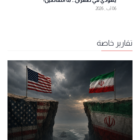
يهودي في طهران.. ما التفاصيل؟
06 آب , 2026
تقارير خاصة