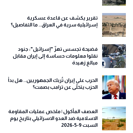
تقرير يكشف عن قاعدة عسكرية
إسرائيلية سرية في العراق.. ما التفاصيل؟
فضيحة تجسس تهزّ "إسرائيل": جنود
نقلوا معلومات حساسة إلى إيران مقابل
مبالغ زهيدة
الحرب على إيران تُربك الجمهوريين.. هل بدأ
الحزب يتخلّى عن ترامب بصمت؟
العصف المأكول | ملخص عمليات المقاومة
الاسلامية ضد العدو الاسرائيلي بتاريخ يوم
السبت 9-5-2026