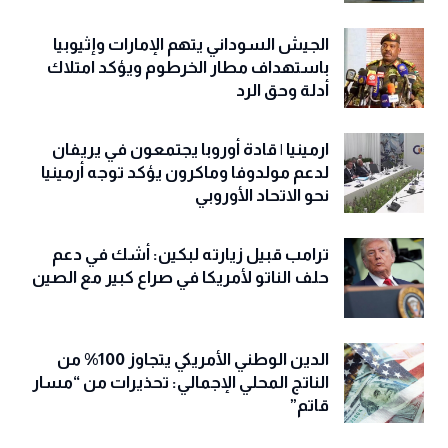
الجيش السوداني يتهم الإمارات وإثيوبيا
باستهداف مطار الخرطوم ويؤكد امتلاك
أدلة وحق الرد
ارمينيا | قادة أوروبا يجتمعون في يريفان
لدعم مولدوفا وماكرون يؤكد توجه أرمينيا
نحو الاتحاد الأوروبي
ترامب قبيل زيارته لبكين: أشك في دعم
حلف الناتو لأمريكا في صراع كبير مع الصين
الدين الوطني الأمريكي يتجاوز 100% من
الناتج المحلي الإجمالي: تحذيرات من “مسار
قاتم”