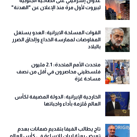
عدوان إسرائيلي على الضاحية الجنوبية
لبيروت لأول مرة منذ الإعلان عن "الهدنة"
القوات المسلحة الايرانية: العدو يستغل
المفاوضات لممارسة الخداع وإلحاق الضرر
بالبلاد
متحدث الأمم المتحدة: 2.1 مليون
فلسطيني محاصرون في أقل من نصف
مساحة غزة
الخارجية الإيرانية: الدولة المضيفة لكأس
العالم مُلزمة بأداء واجباتها
تاج يطالب الفيفا بتقديم ضمانات بعدم
تعرض بعثة إيران للإساءة في كأس العالم