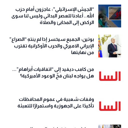
“الجيش الإسرائيلي”: عاجزون أمام حزب
الله.. أعادنا للعصر البدائي وليس لنا سوى
الركض إلى المخابئ والصلاة
بوتين: الجميع سيخسر إذا لم ينتهِ “الصراع”
الإيراني الاميركي والحرب الأوكرانية تقترب
من نهايتها
من كامب ديفيد إلى “اتفاقيات أبراهام”...
هل يواجه لبنان فخّ الوعود الأميركية؟
وقفات شعبية في عموم المحافظات
تأكيدًا على الجهوزية واستمرارًا للتعبئة