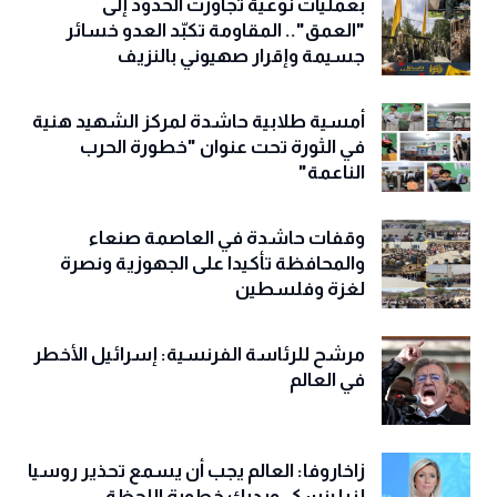
بعمليات نوعية تجاوزت الحدود إلى
"العمق".. المقاومة تكبّد العدو خسائر
جسيمة وإقرار صهيوني بالنزيف
أمسية طلابية حاشدة لمركز الشهيد هنية
في الثورة تحت عنوان "خطورة الحرب
الناعمة"
وقفات حاشدة في العاصمة صنعاء
والمحافظة تأكيدا على الجهوزية ونصرة
لغزة وفلسطين
مرشح للرئاسة الفرنسية: إسرائيل الأخطر
في العالم
زاخاروفا: العالم يجب أن يسمع تحذير روسيا
لزيلينسكي ويدرك خطورة اللحظة