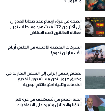
و"هرمز"؟
الصحة في غزة: ارتفاع عدد ضحايا العدوان
إلى أكثر من 72 ألف شهيد وسط استمرار
معاناة العالقين تحت الأنقاض
الشركات النفطية الأجنبية في الخليج: أرباح
الأسعار لن تدوم!
تعميم رسمي إيراني إلى السفن التجارية في
مضيق هرمز: نحن مستعدون لتقديم
الخدمات وتلبية احتياجاتكم البحرية
الحية: جميع من يُستهدف في غزة هم
أبناؤنا والاحتلال متمرد على الاتفاقيات