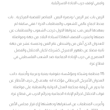
واممي لوقف حرب الابادة الاسرائيلية.
الزمن بات غير الزمن / ونصرة اليمن.. المناصر للقضية المركزية... بات
محط اجماع عالمي للشعوب والمنظمات الحرة / ففي سابقة لم
يعهدها اليمن فب عدوانها الاول خرجت الشعوب والمنظمات عن
صمتها واعتبرت القصف انتهاكا لسيادة البلاد من جهة ومواصلة
للعدوان الذي أعلن من واشنطن عام الفين وخمسة عشر من جهة
ثانية فضلا عن ظهور الاميركي كشريك لكيان الاحتلال والفصل
العنصري في حرب الإبادة الجماعية ضد الشعب الفلسطيني في
قطاع غزة.
115 منظمة وشبكة ومؤسّسة حقوقية يمنية وعربية وأجنبية، دانت
العدوان الأمريكي البريطاني مؤكدة انه يهدف إلى حرف الأنظار عن
ما يدور في أروقة محكمة العدل الدولية والتغطية على مواصلة
قوات الاحتلال لجرائم الإبادة الجماعية وجرائم الحرب في قطاع غزة
.
وأعربت المنظمات عن استغرابها ودهشتها إزاء قرار مجلس الأمن