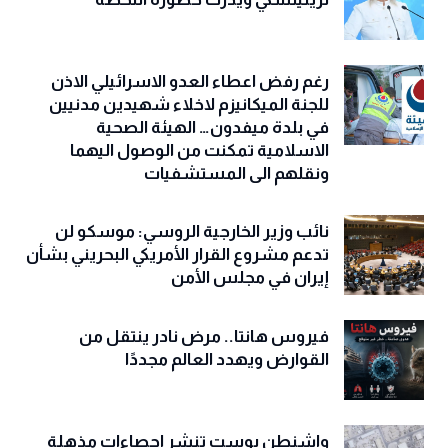
رغم رفض اعطاء العدو الاسرائيلي الاذن
للجنة الميكانيزم لاخلاء شهيدين مدنيين
في بلدة ميفدون… الهيئة الصحية
الاسلامية تمكنت من الوصول اليهما
ونقلهم الى المستشفيات
نائب وزير الخارجية الروسي: موسكو لن
تدعم مشروع القرار الأمريكي البحريني بشأن
إيران في مجلس الأمن
فيروس هانتا.. مرض نادر ينتقل من
القوارض ويهدد العالم مجددًا
واشنطن بوست تنشر احصاءات مذهلة