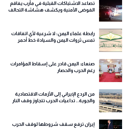
تصاعد الاشتباكات القبلية في مأرب يفاقم
الفوضى الأمنية ويكشف هشاشة التحالف
رابطة علماء اليمن: لا شرعية لأي اتفاقات
تمس ثروات اليمن والسيادة خط أحمر
صنعاء: اليمن قادر على إسقاط المؤامرات
رغم الحرب والحصار
من الردع الإيراني إلى الأزمات الاقتصادية
والجوية.. تداعيات الحرب تتجاوز وقف النار
إيران ترفع سقف شروطها لوقف الحرب