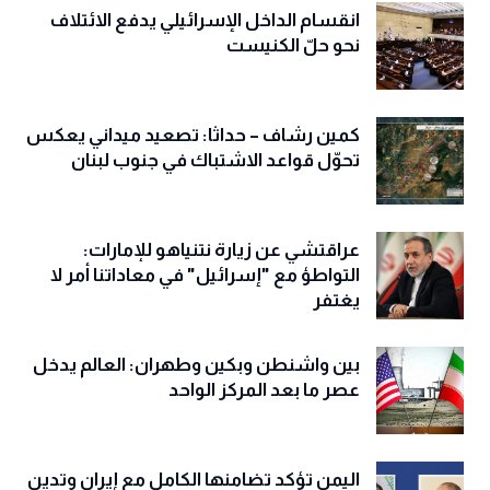
انقسام الداخل الإسرائيلي يدفع الائتلاف
نحو حلّ الكنيست
كمين رشاف – حداثا: تصعيد ميداني يعكس
تحوّل قواعد الاشتباك في جنوب لبنان
عراقتشي عن زيارة نتنياهو للإمارات:
التواطؤ مع "إسرائيل" في معاداتنا أمر لا
يغتفر
بين واشنطن وبكين وطهران: العالم يدخل
عصر ما بعد المركز الواحد
اليمن تؤكد تضامنها الكامل مع إيران وتدين