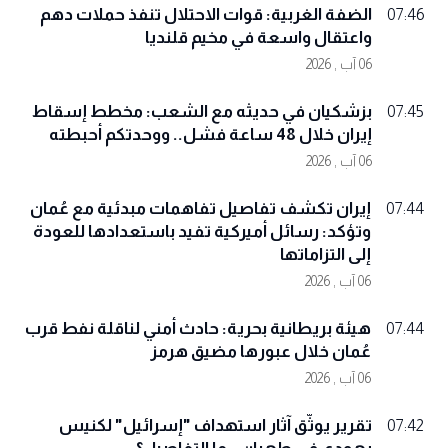
الضفة الغربية: قوات الاحتلال تنفذ حملات دهم
07:46
واعتقال واسعة في مخيم قلنديا
06 آب , 2026
بزشكيان في حديثه مع الشعب: مخطط إسقاط
07:45
إيران خلال 48 ساعة فشل.. ووحدتكم أحبطته
06 آب , 2026
إيران تكشف تفاصيل تفاهمات مبدئية مع عُمان
07:44
وتؤكد: رسائل أميركية تفيد باستعدادها للعودة
إلى التزاماتها
06 آب , 2026
هيئة بريطانية بحرية: حادث أمني لناقلة نفط قرب
07:44
عُمان خلال عبورها مضيق هرمز
06 آب , 2026
تقرير يوثّق آثار استهداف "إسرائيل" لكنيس
07:42