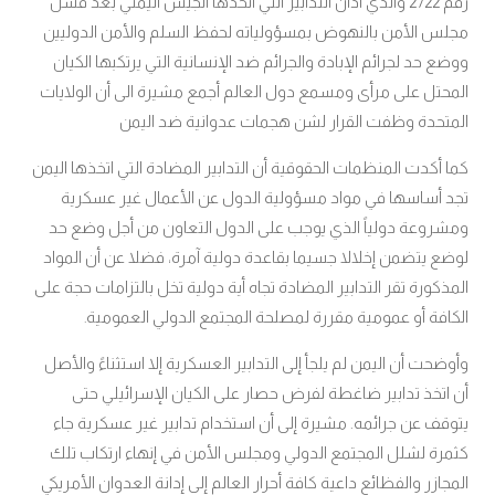
رقم 2722 والذي أدان التدابير التي اتخذها الجيش اليمني بعد فشل
مجلس الأمن بالنهوض بمسؤولياته لحفظ السلم والأمن الدوليين
ووضع حد لجرائم الإبادة والجرائم ضد الإنسانية التي يرتكبها الكيان
المحتل على مرأى ومسمع دول العالم أجمع مشيرة الى أن الولايات
المتحدة وظفت القرار لشن هجمات عدوانية ضد اليمن
كما أكدت المنظمات الحقوقية أن التدابير المضادة التي اتخذها اليمن
تجد أساسها في مواد مسؤولية الدول عن الأعمال غير عسكرية
ومشروعة دولياً الذي يوجب على الدول التعاون من أجل وضع حد
لوضع يتضمن إخلالا جسيما بقاعدة دولية آمرة، فضلا عن أن المواد
المذكورة تقر التدابير المضادة تجاه أية دولية تخل بالتزامات حجة على
الكافة أو عمومية مقررة لمصلحة المجتمع الدولي العمومية
.
وأوضحت
أن اليمن لم يلجأ إلى التدابير العسكرية إلا استثناءً والأصل
أن اتخذ تدابير ضاغطة لفرض حصار على الكيان الإسرائيلي حتى
يتوقف عن جرائمه.
مشيرة إلى أن استخدام تدابير غير عسكرية جاء
كثمرة لشلل المجتمع الدولي ومجلس الأمن في إنهاء ارتكاب تلك
المجازر والفظائع داعية كافة أحرار العالم إلى إدانة العدوان الأمريكي