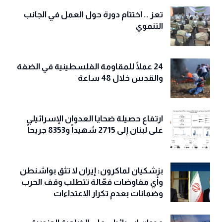
تعز .. اختتام دورة حول العمل في الجانب
التنموي
24 عملًا للمقاومة الفلسطينية في الضفة
والقدس خلال 48 ساعة
ارتفاع حصيلة ضحايا العدوان الإسرائيلي
على لبنان إلى 2715 شهيداً و8353 جريحاً
بزشكيان لماكرون: إيران لا تثق بواشنطن
وأي مفاوضات فعّالة تتطلب وقف الحرب
وضمانات بعدم تكرار الاعتداءات