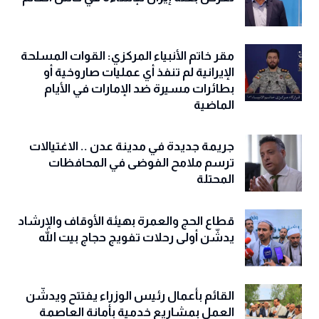
مقر خاتم الأنبياء المركزي: القوات المسلحة
الإيرانية لم تنفذ أي عمليات صاروخية أو
بطائرات مسيرة ضد الإمارات في الأيام
الماضية
جريمة جديدة في مدينة عدن .. الاغتيالات
ترسم ملامح الفوضى في المحافظات
المحتلة
قطاع الحج والعمرة بهيئة الأوقاف والإرشاد
يدشّن أولى رحلات تفويج حجاج بيت الله
القائم بأعمال رئيس الوزراء يفتتح ويدشّن
العمل بمشاريع خدمية بأمانة العاصمة