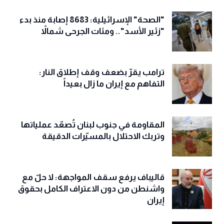
"الصحة" الإسرائيلية: 8683 إصابة منذ بدء
"زئير الأسد".. ومئات الجرحى شمالاً
ترامب يقرّ بضعف وقف إطلاق النار:
التفاهم مع إيران ما زال بعيداً
المقاومة في جنوب لبنان تُصعّد عملياتها
وتربك الاحتلال بالمسيّرات الدقيقة
قاليباف يرفع سقف المواجهة: لا حلّ مع
واشنطن من دون الاعتراف الكامل بحقوق
إيران