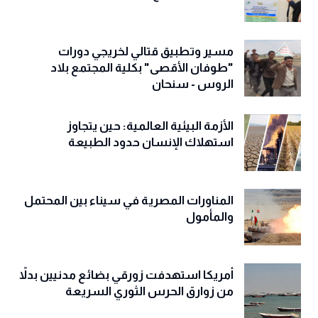
مسير وتطبيق قتالي لخريجي دورات
"طوفان الأقصى" بكلية المجتمع بلاد
الروس - سنحان
الأزمة البيئية العالمية: حين يتجاوز
استهلاك الإنسان حدود الطبيعة
المناورات المصرية في سيناء بين المحتمل
والمأمول
أمريكا استهدفت زورقي بضائع مدنيين بدلاً
من زوارق الحرس الثوري السريعة