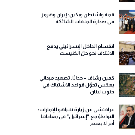
قمة واشنطن وبكين: إيران وهرمز
في صدارة الملفات الشائكة
انقسام الداخل الإسرائيلي يدفع
الائتلاف نحو حلّ الكنيست
كمين رشاف – حداثا: تصعيد ميداني
يعكس تحوّل قواعد الاشتباك في
جنوب لبنان
عراقتشي عن زيارة نتنياهو للإمارات:
التواطؤ مع "إسرائيل" في معاداتنا
أمر لا يغتفر