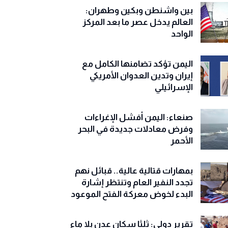
بين واشنطن وبكين وطهران:
العالم يدخل عصر ما بعد المركز
الواحد
اليمن تؤكد تضامنها الكامل مع
إيران وتدين العدوان الأمريكي
الإسرائيلي
صنعاء: اليمن أفشل الإغراءات
وفرض معادلات جديدة في البحر
الأحمر
بمهارات قتالية عالية.. قبائل نهم
تجدد النفير العام وتنتظر إشارة
البدء لخوض معركة الفتح الموعود
تقرير دولي: ثلثا سكان عدن بلا ماء