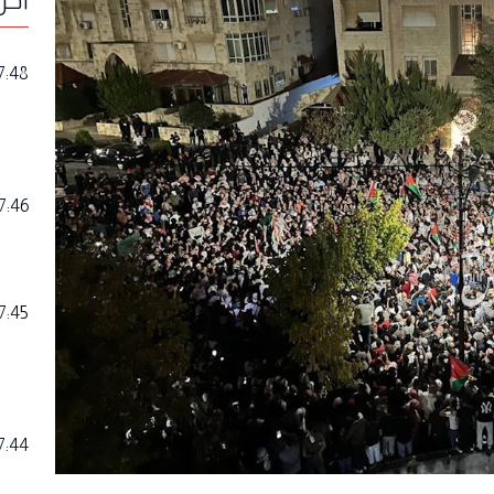
7:48
7:46
7:45
7:44