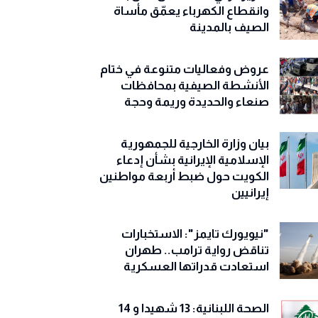
وانقطاع الكهرباء يعمّق مأساة
الصيف بالمدينة
عروض وفعاليات متنوعة في ختام
الأنشطة الصيفية بمحافظات
صنعاء والحديدة وريمة وحجة
‏بيان وزارة الخارجية للجمهورية
الإسلامية الإيرانية بشأن إدعاء
الكويت حول ضبط أربعة مواطنين
إيرانيين
"نيويورك تايمز": الاستخبارات
تناقض رواية ترامب.. طهران
استعادت قدراتها العسكرية
الصحة اللبنانية: 13 شهيدا و 14