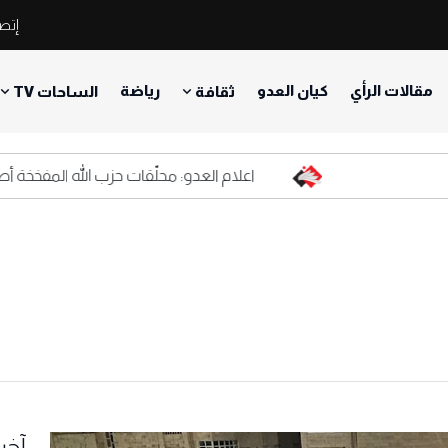
إتصل
مقالات الرأي
كيان العدو
رياضة
ثقافة
الساحات TV
اعلام العدو: محلّقات حزب الله المفخخة أصبحت كا
آخر 