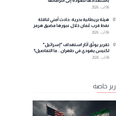
باستعدادها للعودة إلى التزاماتها
06 آب , 2026
هيئة بريطانية بحرية: حادث أمني لناقلة
0
نفط قرب عُمان خلال عبورها مضيق هرمز
06 آب , 2026
تقرير يوثّق آثار استهداف "إسرائيل"
0
لكنيس يهودي في طهران.. ما التفاصيل؟
06 آب , 2026
رير خاصة