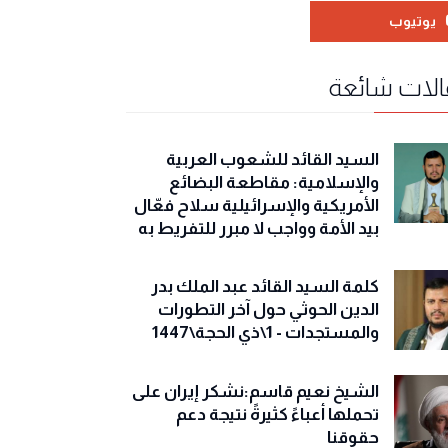
يوتيوب
لات شائعة
السيد القائد للشعوب العربية
والإسلامية: مقاطعة البضائع
الأمريكية والإسرائيلية سلاح فعّال
بيد الأمة وواجب لا مبرر للتفريط به
كلمة السيد القائد عبد الملك بدر
الدين الحوثي حول آخر التطورات
والمستجدات - 1\ذي الحجة\1447
الشيخ نعيم قاسم:نشكر إيران على
تحملها أعباءً كثيرةً نتيجة دعم
حقوقنا