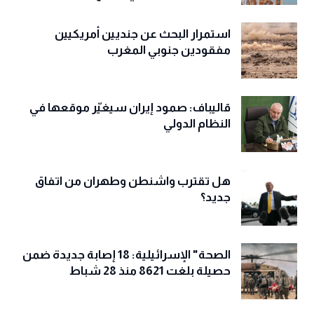
الصين ترفض استغلال القمة مع ترامب
للضغط على إيران وتدفع نحو ترتيبات أمنية
إقليمية مستقلة في الخليج وآسيا
استمرار البحث عن جنديين أمريكيين
مفقودين جنوبي المغرب
قاليباف: صمود إيران سيغيّر موقعها في
النظام الدولي
هل تقترب واشنطن وطهران من اتفاق
جديد؟
الصحة" الإسرائيلية: 18 إصابة جديدة ضمن