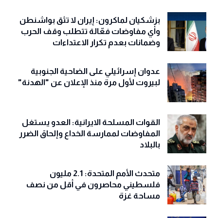
ارتفاع حصيلة ضحايا العدوان الإسرائيلي
على لبنان إلى 2715 شهيداً و8353 جريحاً
بزشكيان لماكرون: إيران لا تثق بواشنطن
وأي مفاوضات فعّالة تتطلب وقف الحرب
وضمانات بعدم تكرار الاعتداءات
عدوان إسرائيلي على الضاحية الجنوبية
لبيروت لأول مرة منذ الإعلان عن "الهدنة"
القوات المسلحة الايرانية: العدو يستغل
المفاوضات لممارسة الخداع وإلحاق الضرر
بالبلاد
متحدث الأمم المتحدة: 2.1 مليون
فلسطيني محاصرون في أقل من نصف