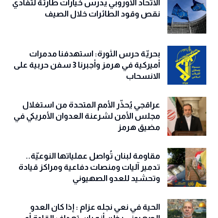
بحملة أمنية على أسس مذهبية
الاتحاد الأوروبي يدرس خيارات طارئة لتفادي
نقص وقود الطائرات خلال الصيف
بحريّة حرس الثورة: استهدفنا مدمرات
أميركية في هرمز وأجبرنا 3 سفن حربية على
الانسحاب
عراقجي يُحذّر الأمم المتحدة من استغلال
مجلس الأمن لشرعنة العدوان الأمريكي في
مضيق هرمز
مقاومة لبنان تُواصل عملياتها النوعيّة..
تدمير آليات ومنصات دفاعية ومراكز قيادة
وتحشيد للعدو الصهيوني