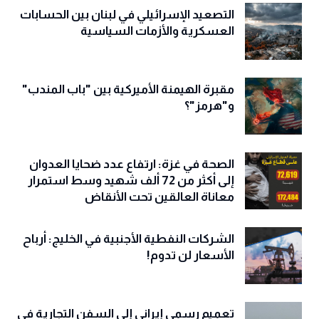
حصيلة بلغت 8621 منذ 28 شباط
التصعيد الإسرائيلي في لبنان بين الحسابات
العسكرية والأزمات السياسية
مقبرة الهيمنة الأميركية بين "باب المندب"
و"هرمز"؟
الصحة في غزة: ارتفاع عدد ضحايا العدوان
إلى أكثر من 72 ألف شهيد وسط استمرار
معاناة العالقين تحت الأنقاض
الشركات النفطية الأجنبية في الخليج: أرباح
الأسعار لن تدوم!