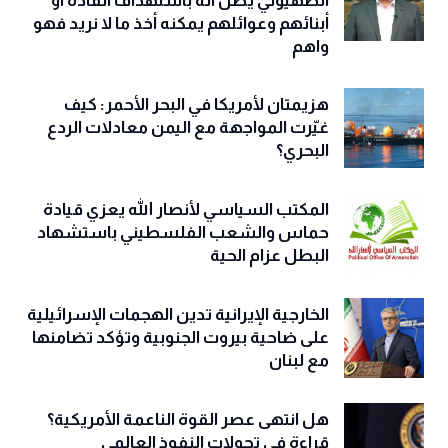
الحية في نعي نجله عزام : إذا كان العدو
الصهيوني يظن أنه باستهداف القادة أو
أبنائهم وعوائلهم يمكنه أخذ ما لا نريد فهو
واهم
هزيمتان لأمريكا في البحر الأحمر: كيف
غيّرت المواجهة مع اليمن معادلات الردع
البحري؟
المكتب السياسي لأنصار الله يعزي قيادة
حماس والشعب الفلسطيني باستشهاد
البطل عزام الحية
الخارجية الإيرانية تدين الهجمات الإسرائيلية
على ضاحية بيروت الجنوبية وتؤكد تضامنها
مع لبنان