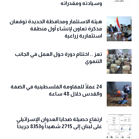
مجلس النواب يحذّّر دول العدوان
ومرتزقتها من النيل من وحدة اليمن
وسيادته ومقدراته
هيئة الاستثمار ومحافظة الحديدة توقعان
مذكرة تعاون لإنشاء أول منطقة
استثمارية زراعية
تعز .. اختتام دورة حول العمل في الجانب
التنموي
24 عملًا للمقاومة الفلسطينية في الضفة
والقدس خلال 48 ساعة