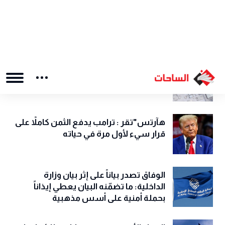
تدعم مشروع القرار الأمريكي البحريني بشأن
إيران في مجلس الأمن
فيروس هانتا.. مرض نادر ينتقل من
القوارض ويهدد العالم مجددًا
واشنطن بوست تنشر احصاءات مذهلة
للأضرار التي لحقت بالقواعد الأمريكية
هآرتس"تقر : ترامب يدفع الثمن كاملاً على
قرار سيء لأول مرة في حياته
الوفاق تصدر بياناً على إثر بيان وزارة
الداخلية: ما تضمّنه البيان يعطي إيذاناً