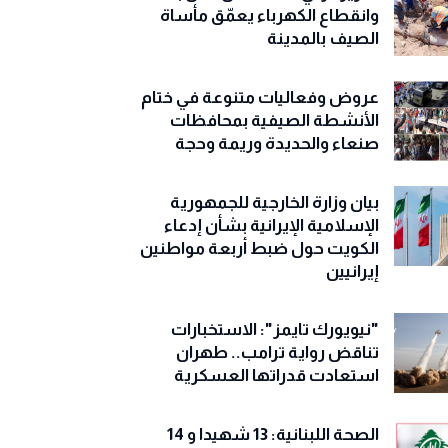
وانقطاع الكهرباء يعمّق مأساة
الصيف بالمدينة
عروض وفعاليات متنوعة في ختام
الأنشطة الصيفية بمحافظات
صنعاء والحديدة وريمة وحجة
‏بيان وزارة الخارجية للجمهورية
الإسلامية الإيرانية بشأن إدعاء
الكويت حول ضبط أربعة مواطنين
إيرانيين
"نيويورك تايمز": الاستخبارات
تناقض رواية ترامب.. طهران
استعادت قدراتها العسكرية
الصحة اللبنانية: 13 شهيدا و 14