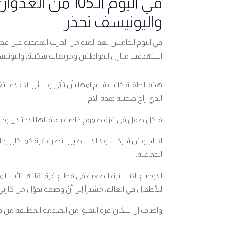
في اليوم الـ105
واليونيسف تحذر
في اليوم الخامس بعد المئة من الحرب الهمجية على قطا
استهدفت منازل المواطنين ومربعات سكنية، واليونيسي
هذه الطفلة كانت تحلم امها بأن تأتي وسائل الاعلام لت
الذي راح ضحيته هذه الام.
فلكل طفل في غزة طموح خاصة به، قتلها الاحتلال ودف
لا الجيوش تحركت ولا الاساطيل لنصرة غزة كما كان يحلم
الجماعية.
الاوضاع الانسانية الصعبة في قطاع غزة نقلتها نائب الم
للأطفال في العالم، مشيراً إلى أنّ وضعه تحوّل من كارثي
واضاف إن سكان غزة انتقلوا من الصدمة المطلقة من فق