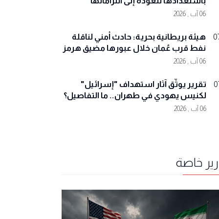
باستعدادها للعودة إلى التزاماتها
06 آب , 2026
هيئة بريطانية بحرية: حادث أمني لناقلة
0
نفط قرب عُمان خلال عبورها مضيق هرمز
06 آب , 2026
تقرير يوثّق آثار استهداف "إسرائيل"
0
لكنيس يهودي في طهران.. ما التفاصيل؟
06 آب , 2026
رير خاصة