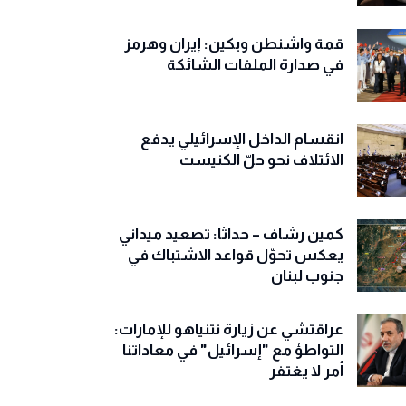
قمة واشنطن وبكين: إيران وهرمز
في صدارة الملفات الشائكة
انقسام الداخل الإسرائيلي يدفع
الائتلاف نحو حلّ الكنيست
كمين رشاف – حداثا: تصعيد ميداني
يعكس تحوّل قواعد الاشتباك في
جنوب لبنان
عراقتشي عن زيارة نتنياهو للإمارات:
التواطؤ مع "إسرائيل" في معاداتنا
أمر لا يغتفر