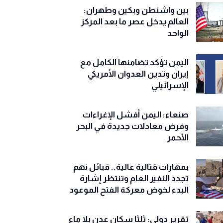
بين واشنطن وبكين وطهران:
العالم يدخل عصر ما بعد المركز
الواحد
اليمن تؤكد تضامنها الكامل مع
إيران وتدين العدوان الأمريكي
الإسرائيلي
صنعاء: اليمن أفشل الإغراءات
وفرض معادلات جديدة في البحر
الأحمر
بمهارات قتالية عالية.. قبائل نهم
تجدد النفير العام وتنتظر إشارة
البدء لخوض معركة الفتح الموعود
تقرير دولي: ثلثا سكان عدن بلا ماء