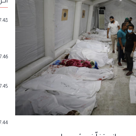
7:48
7:46
7:45
7:44