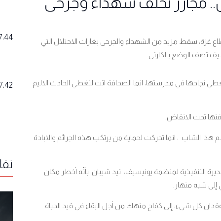
 من العدوان.. مجازر تخلّف شهداء وجرحى
7:44
ع غزة، سقط مزيد من الشهداء والجرحى بغارات الاحتلال التي
ف تصف الوضع بالكارثي.
غطي نجاحها في مدرستها، انما الصحافة اتت لتغطي الحادث الاليم
7:42
نها تحت الانقاض.
 هذا الشاب ، انما تحركت لحماية من يرتكب هذه الجرائم والابادة
تقا
ديرة التنفيذية لمنظمة يونيسيف، تيد شيبان، بأنّه أخطر مكان
 إلى شبه منهار.
دان كل شيء، إلى كفاح منهك من أجل البقاء في قيد الحياة.