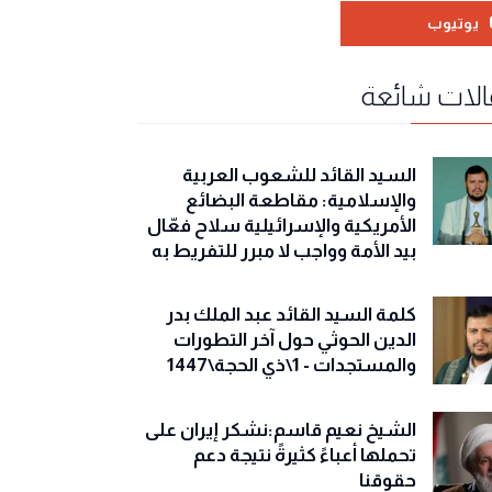
يوتيوب
لات شائعة
السيد القائد للشعوب العربية
والإسلامية: مقاطعة البضائع
الأمريكية والإسرائيلية سلاح فعّال
بيد الأمة وواجب لا مبرر للتفريط به
كلمة السيد القائد عبد الملك بدر
الدين الحوثي حول آخر التطورات
والمستجدات - 1\ذي الحجة\1447
الشيخ نعيم قاسم:نشكر إيران على
تحملها أعباءً كثيرةً نتيجة دعم
حقوقنا