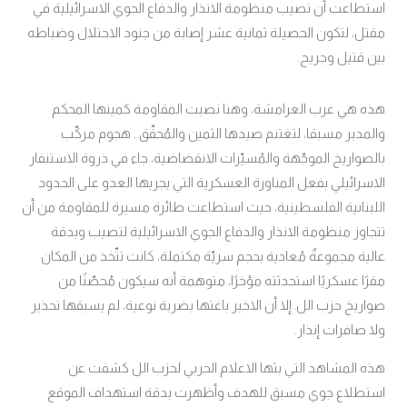
استطاعت أن تصيب منظومة الانذار والدفاع الجوي الاسرائيلية في
مقتل، لتكون الحصيلة ثمانية عشر إصابة من جنود الاحتلال وضباطه
بين قتيل وجريح.
هذه هي عرب العرامشة، وهنا نصبت المقاومة كمينها المحكم
والمدبر مسبقا، لتغتنم صيدها الثمين والمُحقّق.. هجوم مركّب
بالصواريخ الموجّهة ‏والمُسيّرات الانقضاضية، جاء في ذروة الاستنفار
الاسرائيلي بفعل المناورة العسكرية التي يجريها العدو على الحدود
اللبنانية الفلسطينية، حيث استطاعت طائرة مسيرة للمقاومة من أن
تتجاوز منظومة الانذار والدفاع الجوي الاسرائيلية لتصيب وبدقة
عالية مجموعةٌ مُعادية بحجم سريّة مكتملة، كانت تتّخذ من المكان
مقرًا عسكريًا استحدثته مؤخرًا، متوهمة أنه سيكون مُحصّنًا من
صواريخ حزب الل
إلا أن الاخير باغتها بضربة نوعية، لم يسبقها تحذير
.
ولا صافرات إنذار.
هذه المشاهد التي بثها الاعلام الحربي لحزب الل كشفت عن
استطلاع جوي مسبق للهدف وأظهرت بدقة استهداف الموقع