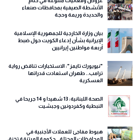
عروض وفعاليات متنوعة في ختام
الأنشطة الصيفية بمحافظات صنعاء
والحديدة وريمة وحجة
‏بيان وزارة الخارجية للجمهورية الإسلامية
الإيرانية بشأن إدعاء الكويت حول ضبط
أربعة مواطنين إيرانيين
"نيويورك تايمز": الاستخبارات تناقض رواية
ترامب.. طهران استعادت قدراتها
العسكرية
الصحة اللبنانية: 13 شهيدا و 14 جريحا في
النبطية وكفردونين وجبشيت
هبوط مفاجئ للعملات الأجنبية في
المحافظات المحتلة.. حكومة المرتزقة تخنق