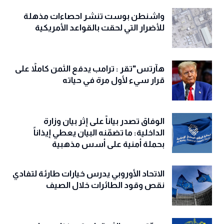
واشنطن بوست تنشر احصاءات مذهلة
للأضرار التي لحقت بالقواعد الأمريكية
هآرتس"تقر : ترامب يدفع الثمن كاملاً على
قرار سيء لأول مرة في حياته
الوفاق تصدر بياناً على إثر بيان وزارة
الداخلية: ما تضمّنه البيان يعطي إيذاناً
بحملة أمنية على أسس مذهبية
الاتحاد الأوروبي يدرس خيارات طارئة لتفادي
نقص وقود الطائرات خلال الصيف