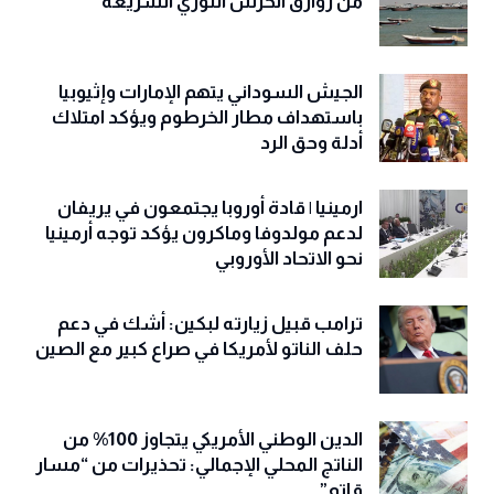
من زوارق الحرس الثوري السريعة
الجيش السوداني يتهم الإمارات وإثيوبيا
باستهداف مطار الخرطوم ويؤكد امتلاك
أدلة وحق الرد
ارمينيا | قادة أوروبا يجتمعون في يريفان
لدعم مولدوفا وماكرون يؤكد توجه أرمينيا
نحو الاتحاد الأوروبي
ترامب قبيل زيارته لبكين: أشك في دعم
حلف الناتو لأمريكا في صراع كبير مع الصين
الدين الوطني الأمريكي يتجاوز 100% من
الناتج المحلي الإجمالي: تحذيرات من “مسار
قاتم”