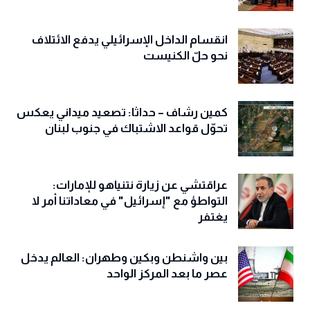
انقسام الداخل الإسرائيلي يدفع الائتلاف
نحو حلّ الكنيست
كمين رشاف – حداثا: تصعيد ميداني يعكس
تحوّل قواعد الاشتباك في جنوب لبنان
عراقتشي عن زيارة نتنياهو للإمارات:
التواطؤ مع "إسرائيل" في معاداتنا أمر لا
يغتفر
بين واشنطن وبكين وطهران: العالم يدخل
عصر ما بعد المركز الواحد