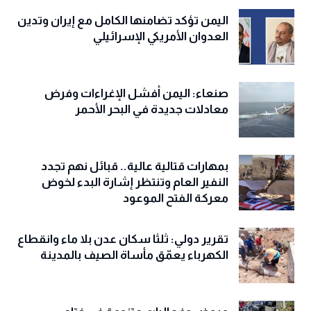
اليمن تؤكد تضامنها الكامل مع إيران وتدين
العدوان الأمريكي الإسرائيلي
صنعاء: اليمن أفشل الإغراءات وفرض
معادلات جديدة في البحر الأحمر
بمهارات قتالية عالية.. قبائل نهم تجدد
النفير العام وتنتظر إشارة البدء لخوض
معركة الفتح الموعود
تقرير دولي: ثلثا سكان عدن بلا ماء وانقطاع
الكهرباء يعمّق مأساة الصيف بالمدينة