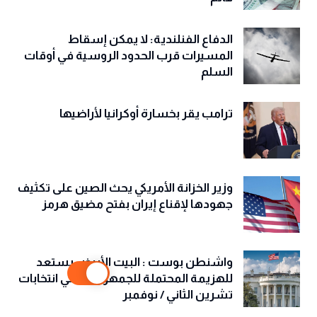
الدفاع الفنلندية: لا يمكن إسقاط
المسيرات قرب الحدود الروسية في أوقات
السلم
ترامب يقر بخسارة أوكرانيا لأراضيها
وزير الخزانة الأمريكي يحث الصين على تكثيف
جهودها لإقناع إيران بفتح مضيق هرمز
واشنطن بوست : البيت الأبيض يستعد
للهزيمة المحتملة للجمهوريين في انتخابات
تشرين الثاني / نوفمبر