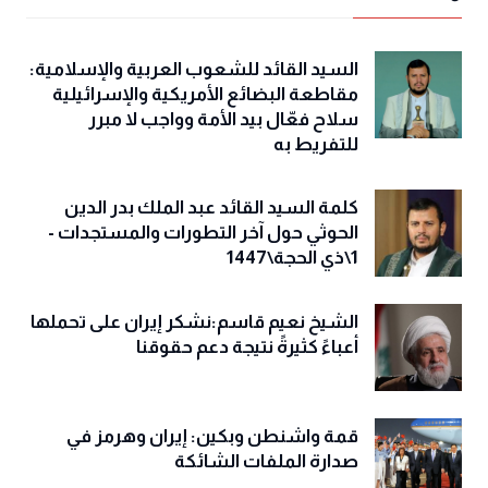
السيد القائد للشعوب العربية والإسلامية:
مقاطعة البضائع الأمريكية والإسرائيلية
سلاح فعّال بيد الأمة وواجب لا مبرر
للتفريط به
كلمة السيد القائد عبد الملك بدر الدين
الحوثي حول آخر التطورات والمستجدات -
1\ذي الحجة\1447
الشيخ نعيم قاسم:نشكر إيران على تحملها
أعباءً كثيرةً نتيجة دعم حقوقنا
قمة واشنطن وبكين: إيران وهرمز في
صدارة الملفات الشائكة