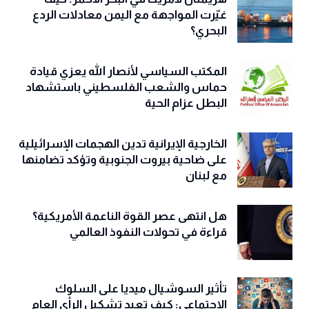
غيّرت المواجهة مع اليمن معادلات الردع
البحري؟
المكتب السياسي لأنصار الله يعزي قيادة
حماس والشعب الفلسطيني باستشهاد
البطل عزام الحية
الخارجية الإيرانية تدين الهجمات الإسرائيلية
على ضاحية بيروت الجنوبية وتؤكد تضامنها
مع لبنان
هل انتهى عصر القوة الناعمة الأمريكية؟
قراءة في تحولات النفوذ العالمي
تأثير السوشيال ميديا على السلوك
الاجتماعي: كيف تعيد تشكيل الرأي العام