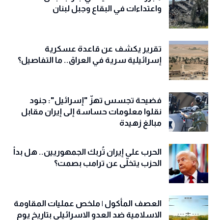
واعتداءات في البقاع وجبل لبنان
تقرير يكشف عن قاعدة عسكرية
إسرائيلية سرية في العراق.. ما التفاصيل؟
فضيحة تجسس تهزّ "إسرائيل": جنود
نقلوا معلومات حساسة إلى إيران مقابل
مبالغ زهيدة
الحرب على إيران تُربك الجمهوريين.. هل بدأ
الحزب يتخلّى عن ترامب بصمت؟
العصف المأكول | ملخص عمليات المقاومة
الاسلامية ضد العدو الاسرائيلي بتاريخ يوم