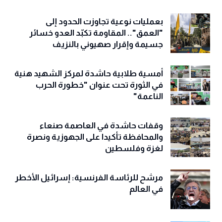
بعمليات نوعية تجاوزت الحدود إلى
"العمق".. المقاومة تكبّد العدو خسائر
جسيمة وإقرار صهيوني بالنزيف
أمسية طلابية حاشدة لمركز الشهيد هنية
في الثورة تحت عنوان "خطورة الحرب
الناعمة"
وقفات حاشدة في العاصمة صنعاء
والمحافظة تأكيدا على الجهوزية ونصرة
لغزة وفلسطين
مرشح للرئاسة الفرنسية: إسرائيل الأخطر
في العالم