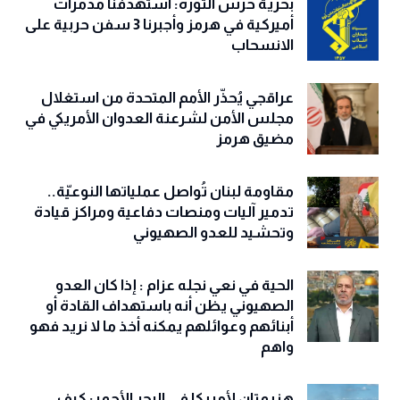
بحريّة حرس الثورة: استهدفنا مدمرات
أميركية في هرمز وأجبرنا 3 سفن حربية على
الانسحاب
عراقجي يُحذّر الأمم المتحدة من استغلال
مجلس الأمن لشرعنة العدوان الأمريكي في
مضيق هرمز
مقاومة لبنان تُواصل عملياتها النوعيّة..
تدمير آليات ومنصات دفاعية ومراكز قيادة
وتحشيد للعدو الصهيوني
الحية في نعي نجله عزام : إذا كان العدو
الصهيوني يظن أنه باستهداف القادة أو
أبنائهم وعوائلهم يمكنه أخذ ما لا نريد فهو
واهم
هزيمتان لأمريكا في البحر الأحمر: كيف