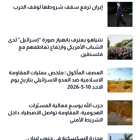
إيران ترفع سقف شروطها لوقف الحرب
نتنياهو يعترف بانهيار صورة “إسرائيل” لدى
الشباب الأمريكي وارتفاع تعاطفهم مع
فلسطين
العصف المأكول | ملخص عمليات المقاومة
الاسلامية ضد العدو الاسرائيلي بتاريخ يوم
الاحد 10-5-2026
حزب الله يوسع فعالية المسيّرات
الهجومية: المقاومة تواصل الاصطياد داخل
الشريط الأمني
مجزرة السكسكية في جنوب لبنان..