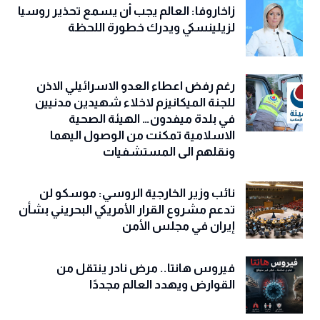
زاخاروفا: العالم يجب أن يسمع تحذير روسيا
لزيلينسكي ويدرك خطورة اللحظة
رغم رفض اعطاء العدو الاسرائيلي الاذن
للجنة الميكانيزم لاخلاء شهيدين مدنيين
في بلدة ميفدون… الهيئة الصحية
الاسلامية تمكنت من الوصول اليهما
ونقلهم الى المستشفيات
نائب وزير الخارجية الروسي: موسكو لن
تدعم مشروع القرار الأمريكي البحريني بشأن
إيران في مجلس الأمن
فيروس هانتا.. مرض نادر ينتقل من
القوارض ويهدد العالم مجددًا