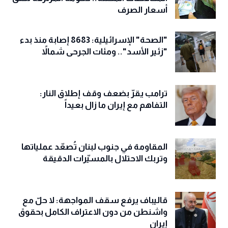
أسعار الصرف
"الصحة" الإسرائيلية: 8683 إصابة منذ بدء
"زئير الأسد".. ومئات الجرحى شمالاً
ترامب يقرّ بضعف وقف إطلاق النار:
التفاهم مع إيران ما زال بعيداً
المقاومة في جنوب لبنان تُصعّد عملياتها
وتربك الاحتلال بالمسيّرات الدقيقة
قاليباف يرفع سقف المواجهة: لا حلّ مع
واشنطن من دون الاعتراف الكامل بحقوق
إيران