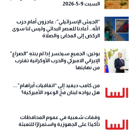
السبت 9-5-2026
“الجيش الإسرائيلي”: عاجزون أمام حزب
الله.. أعادنا للعصر البدائي وليس لنا سوى
الركض إلى المخابئ والصلاة
بوتين: الجميع سيخسر إذا لم ينتهِ “الصراع”
الإيراني الاميركي والحرب الأوكرانية تقترب
من نهايتها
من كامب ديفيد إلى “اتفاقيات أبراهام”...
هل يواجه لبنان فخّ الوعود الأميركية؟
وقفات شعبية في عموم المحافظات
تأكيدًا على الجهوزية واستمرارًا للتعبئة