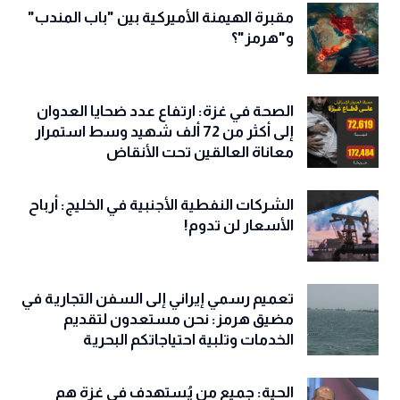
مقبرة الهيمنة الأميركية بين "باب المندب"
و"هرمز"؟
الصحة في غزة: ارتفاع عدد ضحايا العدوان
إلى أكثر من 72 ألف شهيد وسط استمرار
معاناة العالقين تحت الأنقاض
الشركات النفطية الأجنبية في الخليج: أرباح
الأسعار لن تدوم!
تعميم رسمي إيراني إلى السفن التجارية في
مضيق هرمز: نحن مستعدون لتقديم
الخدمات وتلبية احتياجاتكم البحرية
الحية: جميع من يُستهدف في غزة هم