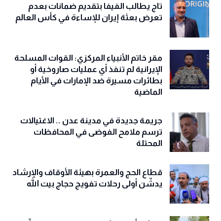
تاج يطالب الفيفا بتقديم ضمانات بعدم
تعرض بعثة إيران للإساءة في كأس العالم
مقر خاتم الأنبياء المركزي: القوات المسلحة
الإيرانية لم تنفذ أي عمليات صاروخية أو
بطائرات مسيرة ضد الإمارات في الأيام
الماضية
جريمة جديدة في مدينة عدن .. الاغتيالات
ترسم ملامح الفوضى في المحافظات
المحتلة
قطاع الحج والعمرة بهيئة الأوقاف والإرشاد
يدشّن أولى رحلات تفويج حجاج بيت الله