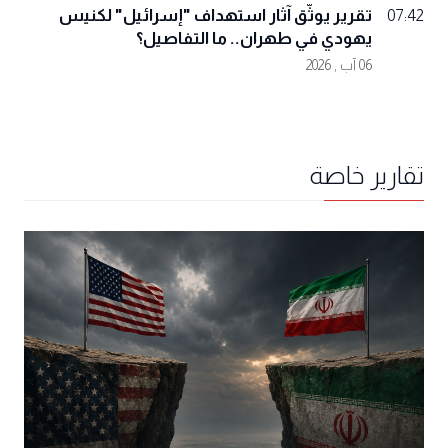
تقرير يوثّق آثار استهداف "إسرائيل" لكنيس
07:42
يهودي في طهران.. ما التفاصيل؟
06 آب , 2026
تقارير خاصة