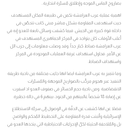
بصاروخ الماس الموجه وإطلاق مُسيّرة انتحارية..
اهمية عملية عرب العرامشة تكمن في طبيعة المكان المستهدف
حيث استهدفت المقاومة بشكل مباشر مبنى كانت تتحصّن في
داخله قوة كبيرة من الجيش. فيما كشفت وسائل تابعة للعدو إنه في
أغلب الأوقات كان يتواجد في المركز الجماهيري المستهدف في
عرب العرامشة ضباط كبار جداً، وقد وصلت معلومات إلى حزب الل
عن الأمر، فحاول استهداف غرفة العمليات الموجودة في المركز
واستهداف الضباط
.
وما تتميز به عرب العرامشة ايضا انها جاءت مختلفة من ناحية طريقة
التنفيذ عبر هجوم مركّب بالصواريخ الموجهة ‏والمُسيّرات
الانقضاضية. ومن ناحية حجم الخسائر في صفوف العدو اذ اسفرت
عن إصابة 18 شخصاً غالبيتهم من الجنود، بينهم 6 في حالة خطيرة.
فضلا عن انها كشفت عن الدقّة في الوصول إلى سريّة الاستطلاع
الإسرائيلية وأثبتت قدرة المقاومة على التخطيط المُحكم والواضح،
بل والمُلاحقة الحثيثة لكلّ الإجراءات الاحتياطية التي يتخذها العدو في