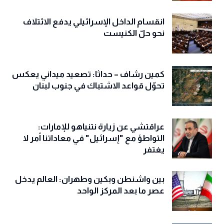
انقسام الداخل الإسرائيلي يدفع الائتلاف
نحو حلّ الكنيست
كمين رشاف – حداثا: تصعيد ميداني يعكس
تحوّل قواعد الاشتباك في جنوب لبنان
عراقتشي عن زيارة نتنياهو للإمارات:
التواطؤ مع "إسرائيل" في معاداتنا أمر لا
يغتفر
بين واشنطن وبكين وطهران: العالم يدخل
عصر ما بعد المركز الواحد