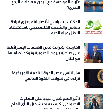
غيّرت المواجهة مع اليمن معادلات الردع
البحري؟
المكتب السياسي لأنصار الله يعزي قيادة
حماس والشعب الفلسطيني باستشهاد
البطل عزام الحية
الخارجية الإيرانية تدين الهجمات الإسرائيلية
على ضاحية بيروت الجنوبية وتؤكد تضامنها
مع لبنان
هل انتهى عصر القوة الناعمة الأمريكية؟
قراءة في تحولات النفوذ العالمي
تأثير السوشيال ميديا على السلوك
الاجتماعي: كيف تعيد تشكيل الرأي العام