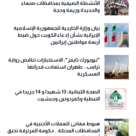
الأنشطة الصيفية بمحافظات صنعاء
والحديدة وريمة وحجة
‏بيان وزارة الخارجية للجمهورية الإسلامية
الإيرانية بشأن إدعاء الكويت حول ضبط
أربعة مواطنين إيرانيين
"نيويورك تايمز": الاستخبارات تناقض رواية
ترامب.. طهران استعادت قدراتها
العسكرية
الصحة اللبنانية: 13 شهيدا و 14 جريحا في
النبطية وكفردونين وجبشيت
هبوط مفاجئ للعملات الأجنبية في
المحافظات المحتلة.. حكومة المرتزقة تخنق