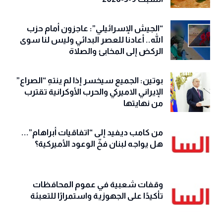
“الجيش الإسرائيلي”: عاجزون أمام حزب
الله.. أعادنا للعصر البدائي وليس لنا سوى
الركض إلى المخابئ والصلاة
بوتين: الجميع سيخسر إذا لم ينتهِ “الصراع”
الإيراني الاميركي والحرب الأوكرانية تقترب
من نهايتها
من كامب ديفيد إلى “اتفاقيات أبراهام”...
هل يواجه لبنان فخّ الوعود الأميركية؟
وقفات شعبية في عموم المحافظات
تأكيدًا على الجهوزية واستمرارًا للتعبئة