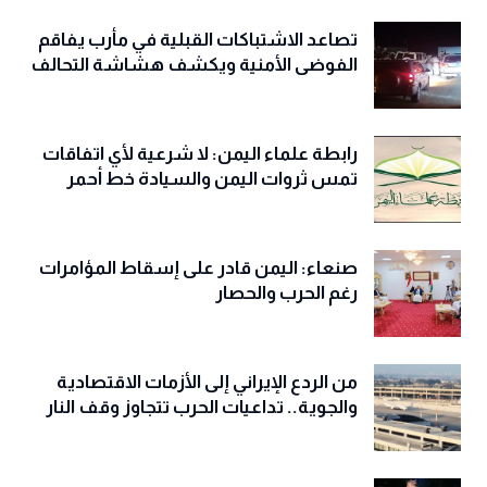
تصاعد الاشتباكات القبلية في مأرب يفاقم
الفوضى الأمنية ويكشف هشاشة التحالف
رابطة علماء اليمن: لا شرعية لأي اتفاقات
تمس ثروات اليمن والسيادة خط أحمر
صنعاء: اليمن قادر على إسقاط المؤامرات
رغم الحرب والحصار
من الردع الإيراني إلى الأزمات الاقتصادية
والجوية.. تداعيات الحرب تتجاوز وقف النار