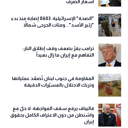
أسعار الصرف
"الصحة" الإسرائيلية: 8683 إصابة منذ بدء
"زئير الأسد".. ومئات الجرحى شمالاً
ترامب يقرّ بضعف وقف إطلاق النار:
التفاهم مع إيران ما زال بعيداً
المقاومة في جنوب لبنان تُصعّد عملياتها
وتربك الاحتلال بالمسيّرات الدقيقة
قاليباف يرفع سقف المواجهة: لا حلّ مع
واشنطن من دون الاعتراف الكامل بحقوق
إيران