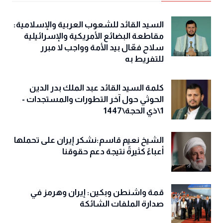
السيد القائد للشعوب العربية والإسلامية:
مقاطعة البضائع الأمريكية والإسرائيلية
سلاح فعّال بيد الأمة وواجب لا مبرر
للتفريط به
كلمة السيد القائد عبد الملك بدر الدين
الحوثي حول آخر التطورات والمستجدات -
1\ذي الحجة\1447
الشيخ نعيم قاسم:نشكر إيران على تحملها
أعباءً كثيرةً نتيجة دعم حقوقنا
قمة واشنطن وبكين: إيران وهرمز في
صدارة الملفات الشائكة