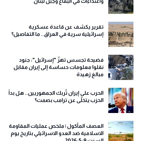
واعتداءات في البقاع وجبل لبنان
تقرير يكشف عن قاعدة عسكرية
إسرائيلية سرية في العراق.. ما التفاصيل؟
فضيحة تجسس تهزّ "إسرائيل": جنود
نقلوا معلومات حساسة إلى إيران مقابل
مبالغ زهيدة
الحرب على إيران تُربك الجمهوريين.. هل بدأ
الحزب يتخلّى عن ترامب بصمت؟
العصف المأكول | ملخص عمليات المقاومة
الاسلامية ضد العدو الاسرائيلي بتاريخ يوم
السبت 9-5-2026