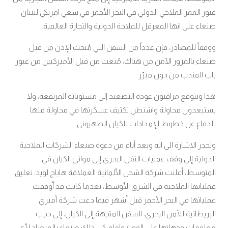
عبور الممر الملاحي الدولي في البحر الأحمر في سعي امريكي لتبيان
صنعاء على انها المعرقل للملاحة الدولية والتجارة العالمية.
ووفقاً للمصادر، فإن عدداً من السفن التي مُنحت الإذن من قبل
صنعاء بالمرور الآمن من هناك، مُنعت من قبل الأميركيين من عبور
باب المندب من دون مبرّر.
هذا ويتوقع مراقبون عودة التصعيد إلى مستوياته المرتفعة، ولا
يستبعدون محاولة واشنطن تكثيف عسكرتها في محاولة منها
للدفاع عن خطوط الإمدادات للكيان الصهيوني.
وتجدر الاشارة الى انه وبعد أيام من دعوة صنعاء الشركات الملاحية
الدولية إلى وقف عمليات النقل البحري إلى موانئ الكيان في
المتوسط، أعلنت شركة الشحن الألمانية العملاقة هاباج لويد، تعليق
عملياتها الملاحية في الشرق الأوسط، بعدما كانت قد أوقفت
عملياتها في البحر الأحمر قبل أشهر فيما دعت شركة أمبري
البريطانية للأمن البحري، السفن المتجهة إلى الكيان، إلى حجب
معلومات وجهاتها على الفور
وامام كل ذلك صنعاء بالمرصاد لأي
/