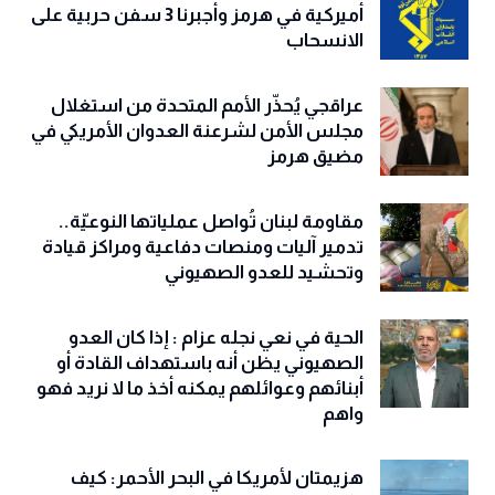
أميركية في هرمز وأجبرنا 3 سفن حربية على
الانسحاب
عراقجي يُحذّر الأمم المتحدة من استغلال
مجلس الأمن لشرعنة العدوان الأمريكي في
مضيق هرمز
مقاومة لبنان تُواصل عملياتها النوعيّة..
تدمير آليات ومنصات دفاعية ومراكز قيادة
وتحشيد للعدو الصهيوني
الحية في نعي نجله عزام : إذا كان العدو
الصهيوني يظن أنه باستهداف القادة أو
أبنائهم وعوائلهم يمكنه أخذ ما لا نريد فهو
واهم
هزيمتان لأمريكا في البحر الأحمر: كيف