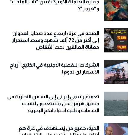
مقبرة الهيمنة الأميركية بين "باب المندب"
و"هرمز"؟
الصحة في غزة: ارتفاع عدد ضحايا العدوان
إلى أكثر من 72 ألف شهيد وسط استمرار
معاناة العالقين تحت الأنقاض
الشركات النفطية الأجنبية في الخليج: أرباح
الأسعار لن تدوم!
تعميم رسمي إيراني إلى السفن التجارية في
مضيق هرمز: نحن مستعدون لتقديم
الخدمات وتلبية احتياجاتكم البحرية
الحية: جميع من يُستهدف في غزة هم