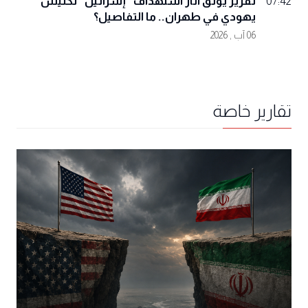
تقرير يوثّق آثار استهداف "إسرائيل" لكنيس
07:42
يهودي في طهران.. ما التفاصيل؟
06 آب , 2026
تقارير خاصة