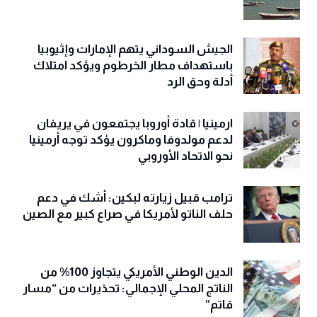
الجيش السوداني يتهم الإمارات وإثيوبيا
باستهداف مطار الخرطوم ويؤكد امتلاك
أدلة وحق الرد
ارمينيا | قادة أوروبا يجتمعون في يريفان
لدعم مولدوفا وماكرون يؤكد توجه أرمينيا
نحو الاتحاد الأوروبي
ترامب قبيل زيارته لبكين: أشك في دعم
حلف الناتو لأمريكا في صراع كبير مع الصين
الدين الوطني الأمريكي يتجاوز 100% من
الناتج المحلي الإجمالي: تحذيرات من “مسار
قاتم”