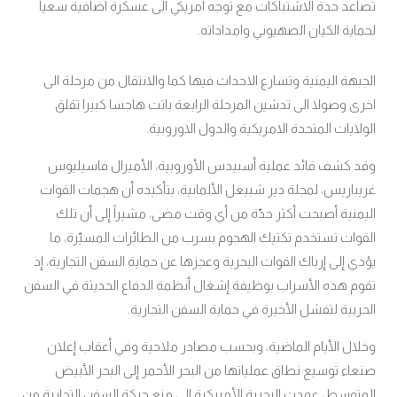
تصاعد حدة الاشتباكات مع توجه امريكي الى عسكرة اضافية سعيا
لحماية الكيان الصهيوني وامداداته.
الجبهة اليمنية وتسارع الاحداث فيها كما والانتقال من مرحلة الى
اخرى وصولا الى تدشين المرحلة الرابعة باتت هاجسا كبيرا تقلق
الولايات المتحدة الامريكية والدول الاوروبية.
وقد كشف قائد عملية أسبيدس الأوروبية، الأميرال فاسيليوس
غريباريس، لمجلة دير شبيغل الألمانية، بتأكيده أن هجمات القوات
اليمنية أصبحت أكثر حدّة من أي وقت مضى، مشيراً إلى أن تلك
القوات تستخدم تكتيك الهجوم بسرب من الطائرات المسيّرة، ما
يؤدي إلى إرباك القوات البحرية وعجزها عن حماية السفن التجارية، إذ
تقوم هذه الأسراب بوظيفة إشغال أنظمة الدفاع الحديثة في السفن
الحربية لتفشل الأخيرة في حماية السفن التجارية.
وخلال الأيام الماضية، وبحسب مصادر ملاحية وفي أعقاب إعلان
صنعاء توسيع نطاق عملياتها من البحر الأحمر إلى البحر الأبيض
المتوسط، عمدت البحرية الأميركية إلى منع حركة السفن التجارية من