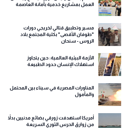
العمل بمشاريع خدمية بأمانة العاصمة
مسير وتطبيق قتالي لخريجي دورات
"طوفان الأقصى" بكلية المجتمع بلاد
الروس - سنحان
الأزمة البيئية العالمية: حين يتجاوز
استهلاك الإنسان حدود الطبيعة
المناورات المصرية في سيناء بين المحتمل
والمأمول
أمريكا استهدفت زورقي بضائع مدنيين بدلاً
من زوارق الحرس الثوري السريعة