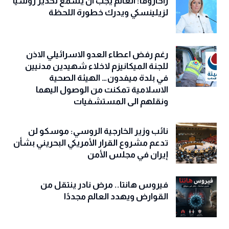
زاخاروفا: العالم يجب أن يسمع تحذير روسيا
لزيلينسكي ويدرك خطورة اللحظة
رغم رفض اعطاء العدو الاسرائيلي الاذن
للجنة الميكانيزم لاخلاء شهيدين مدنيين
في بلدة ميفدون… الهيئة الصحية
الاسلامية تمكنت من الوصول اليهما
ونقلهم الى المستشفيات
نائب وزير الخارجية الروسي: موسكو لن
تدعم مشروع القرار الأمريكي البحريني بشأن
إيران في مجلس الأمن
فيروس هانتا.. مرض نادر ينتقل من
القوارض ويهدد العالم مجددًا