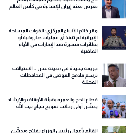
تعرض بعثة إيران للإساءة في كأس العالم
مقر خاتم الأنبياء المركزي: القوات المسلحة
الإيرانية لم تنفذ أي عمليات صاروخية أو
بطائرات مسيرة ضد الإمارات في الأيام
الماضية
جريمة جديدة في مدينة عدن .. الاغتيالات
ترسم ملامح الفوضى في المحافظات
المحتلة
قطاع الحج والعمرة بهيئة الأوقاف والإرشاد
يدشّن أولى رحلات تفويج حجاج بيت الله
القائم بأعمال رئيس الوزراء يفتتح ويدشّن