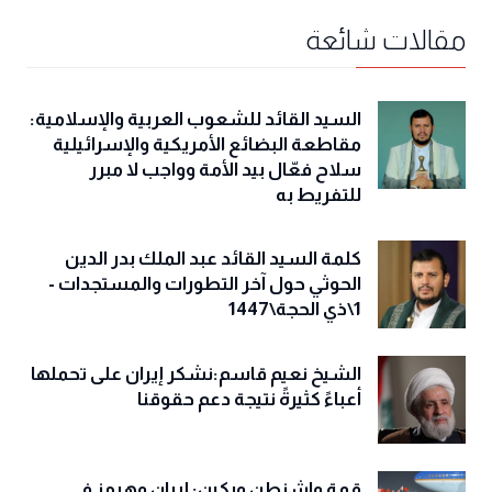
مقالات شائعة
السيد القائد للشعوب العربية والإسلامية:
مقاطعة البضائع الأمريكية والإسرائيلية
سلاح فعّال بيد الأمة وواجب لا مبرر
للتفريط به
كلمة السيد القائد عبد الملك بدر الدين
الحوثي حول آخر التطورات والمستجدات -
1\ذي الحجة\1447
الشيخ نعيم قاسم:نشكر إيران على تحملها
أعباءً كثيرةً نتيجة دعم حقوقنا
قمة واشنطن وبكين: إيران وهرمز في