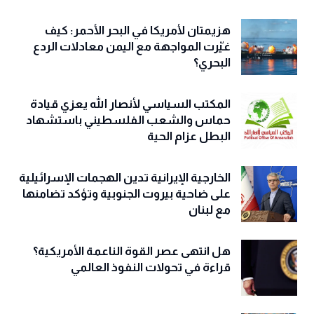
هزيمتان لأمريكا في البحر الأحمر: كيف
غيّرت المواجهة مع اليمن معادلات الردع
البحري؟
المكتب السياسي لأنصار الله يعزي قيادة
حماس والشعب الفلسطيني باستشهاد
البطل عزام الحية
الخارجية الإيرانية تدين الهجمات الإسرائيلية
على ضاحية بيروت الجنوبية وتؤكد تضامنها
مع لبنان
هل انتهى عصر القوة الناعمة الأمريكية؟
قراءة في تحولات النفوذ العالمي