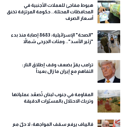
هبوط مفاجئ للعملات الأجنبية في
المحافظات المحتلة.. حكومة المرتزقة تخنق
أسعار الصرف
"الصحة" الإسرائيلية: 8683 إصابة منذ بدء
"زئير الأسد".. ومئات الجرحى شمالاً
ترامب يقرّ بضعف وقف إطلاق النار:
التفاهم مع إيران ما زال بعيداً
المقاومة في جنوب لبنان تُصعّد عملياتها
وتربك الاحتلال بالمسيّرات الدقيقة
قاليباف يرفع سقف المواجهة: لا حلّ مع