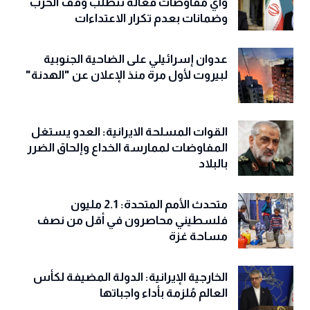
وأي مفاوضات فعّالة تتطلب وقف الحرب
وضمانات بعدم تكرار الاعتداءات
عدوان إسرائيلي على الضاحية الجنوبية
لبيروت لأول مرة منذ الإعلان عن "الهدنة"
القوات المسلحة الايرانية: العدو يستغل
المفاوضات لممارسة الخداع وإلحاق الضرر
بالبلاد
متحدث الأمم المتحدة: 2.1 مليون
فلسطيني محاصرون في أقل من نصف
مساحة غزة
الخارجية الإيرانية: الدولة المضيفة لكأس
العالم مُلزمة بأداء واجباتها