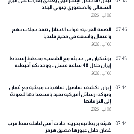
لبنان: الاحتلال الإسرائيلي يعتدي بغارات على البرج
07:48
الشمالي والمنصوري جنوبي البلاد
06 آب , 2026
الضفة الغربية: قوات الاحتلال تنفذ حملات دهم
07:46
واعتقال واسعة في مخيم قلنديا
06 آب , 2026
بزشكيان في حديثه مع الشعب: مخطط إسقاط
07:45
إيران خلال 48 ساعة فشل.. ووحدتكم أحبطته
06 آب , 2026
إيران تكشف تفاصيل تفاهمات مبدئية مع عُمان
07:44
وتؤكد: رسائل أميركية تفيد باستعدادها للعودة
إلى التزاماتها
06 آب , 2026
هيئة بريطانية بحرية: حادث أمني لناقلة نفط قرب
07:44
عُمان خلال عبورها مضيق هرمز