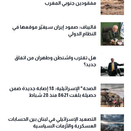
مفقودين جنوبي المغرب
قاليباف: صمود إيران سيغيّر موقعها في
النظام الدولي
هل تقترب واشنطن وطهران من اتفاق
جديد؟
الصحة" الإسرائيلية: 18 إصابة جديدة ضمن
حصيلة بلغت 8621 منذ 28 شباط
التصعيد الإسرائيلي في لبنان بين الحسابات
العسكرية والأزمات السياسية