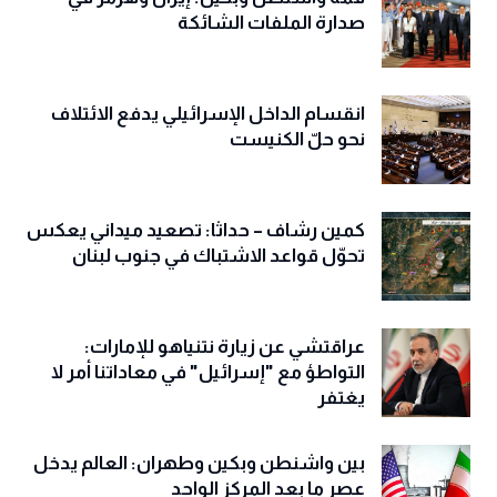
صدارة الملفات الشائكة
انقسام الداخل الإسرائيلي يدفع الائتلاف
نحو حلّ الكنيست
كمين رشاف – حداثا: تصعيد ميداني يعكس
تحوّل قواعد الاشتباك في جنوب لبنان
عراقتشي عن زيارة نتنياهو للإمارات:
التواطؤ مع "إسرائيل" في معاداتنا أمر لا
يغتفر
بين واشنطن وبكين وطهران: العالم يدخل
عصر ما بعد المركز الواحد