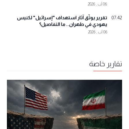
06 آب , 2026
تقرير يوثّق آثار استهداف "إسرائيل" لكنيس
07:42
يهودي في طهران.. ما التفاصيل؟
06 آب , 2026
تقارير خاصة