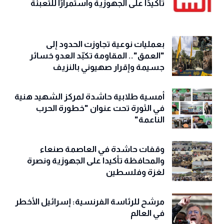
تأكيدًا على الجهوزية واستمرارًا للتعبئة
بعمليات نوعية تجاوزت الحدود إلى
"العمق".. المقاومة تكبّد العدو خسائر
جسيمة وإقرار صهيوني بالنزيف
أمسية طلابية حاشدة لمركز الشهيد هنية
في الثورة تحت عنوان "خطورة الحرب
الناعمة"
وقفات حاشدة في العاصمة صنعاء
والمحافظة تأكيدا على الجهوزية ونصرة
لغزة وفلسطين
مرشح للرئاسة الفرنسية: إسرائيل الأخطر
في العالم