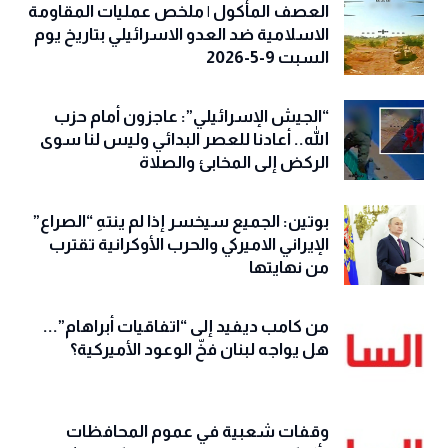
العصف المأكول | ملخص عمليات المقاومة
الاسلامية ضد العدو الاسرائيلي بتاريخ يوم
السبت 9-5-2026
“الجيش الإسرائيلي”: عاجزون أمام حزب
الله.. أعادنا للعصر البدائي وليس لنا سوى
الركض إلى المخابئ والصلاة
بوتين: الجميع سيخسر إذا لم ينتهِ “الصراع”
الإيراني الاميركي والحرب الأوكرانية تقترب
من نهايتها
من كامب ديفيد إلى “اتفاقيات أبراهام”...
هل يواجه لبنان فخّ الوعود الأميركية؟
وقفات شعبية في عموم المحافظات