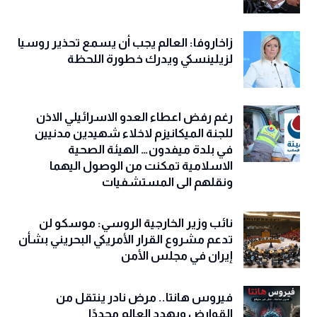
زاخاروفا: العالم يجب أن يسمع تحذير روسيا
لزيلينسكي ويدرك خطورة اللحظة
رغم رفض اعطاء العدو الاسرائيلي الاذن
للجنة الميكانيزم لاخلاء شهيدين مدنيين
في بلدة ميفدون… الهيئة الصحية
الاسلامية تمكنت من الوصول اليهما
ونقلهم الى المستشفيات
نائب وزير الخارجية الروسي: موسكو لن
تدعم مشروع القرار الأمريكي البحريني بشأن
إيران في مجلس الأمن
فيروس هانتا.. مرض نادر ينتقل من
القوارض ويهدد العالم مجددًا