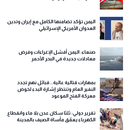
اليمن تؤكد تضامنها الكامل مع إيران وتدين
العدوان الأمريكي الإسرائيلي
صنعاء: اليمن أفشل الإغراءات وفرض
معادلات جديدة في البحر الأحمر
بمهارات قتالية عالية.. قبائل نهم تجدد
النفير العام وتنتظر إشارة البدء لخوض
معركة الفتح الموعود
تقرير دولي: ثلثا سكان عدن بلا ماء وانقطاع
الكهرباء يعمّق مأساة الصيف بالمدينة