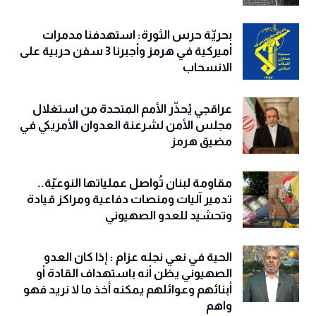
بحريّة حرس الثورة: استهدفنا مدمرات
أميركية في هرمز وأجبرنا 3 سفن حربية على
الانسحاب
عراقجي يُحذّر الأمم المتحدة من استغلال
مجلس الأمن لشرعنة العدوان الأمريكي في
مضيق هرمز
مقاومة لبنان تُواصل عملياتها النوعيّة..
تدمير آليات ومنصات دفاعية ومراكز قيادة
وتحشيد للعدو الصهيوني
الحية في نعي نجله عزام : إذا كان العدو
الصهيوني يظن أنه باستهداف القادة أو
أبنائهم وعوائلهم يمكنه أخذ ما لا نريد فهو
واهم