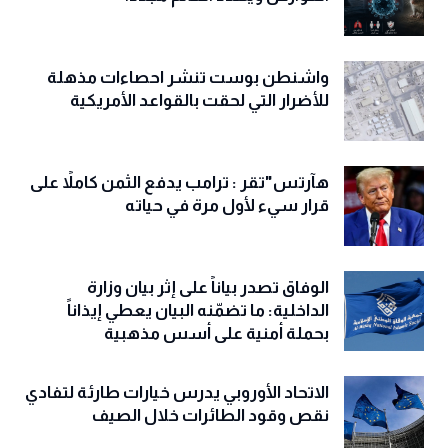
واشنطن بوست تنشر احصاءات مذهلة
للأضرار التي لحقت بالقواعد الأمريكية
هآرتس"تقر : ترامب يدفع الثمن كاملاً على
قرار سيء لأول مرة في حياته
الوفاق تصدر بياناً على إثر بيان وزارة
الداخلية: ما تضمّنه البيان يعطي إيذاناً
بحملة أمنية على أسس مذهبية
الاتحاد الأوروبي يدرس خيارات طارئة لتفادي
نقص وقود الطائرات خلال الصيف