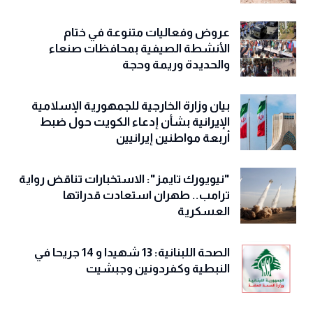
عروض وفعاليات متنوعة في ختام
الأنشطة الصيفية بمحافظات صنعاء
والحديدة وريمة وحجة
‏بيان وزارة الخارجية للجمهورية الإسلامية
الإيرانية بشأن إدعاء الكويت حول ضبط
أربعة مواطنين إيرانيين
"نيويورك تايمز": الاستخبارات تناقض رواية
ترامب.. طهران استعادت قدراتها
العسكرية
الصحة اللبنانية: 13 شهيدا و 14 جريحا في
النبطية وكفردونين وجبشيت