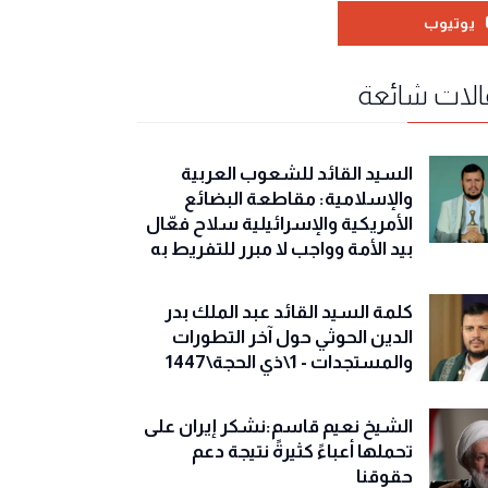
يوتيوب
لات شائعة
السيد القائد للشعوب العربية
والإسلامية: مقاطعة البضائع
الأمريكية والإسرائيلية سلاح فعّال
بيد الأمة وواجب لا مبرر للتفريط به
كلمة السيد القائد عبد الملك بدر
الدين الحوثي حول آخر التطورات
والمستجدات - 1\ذي الحجة\1447
الشيخ نعيم قاسم:نشكر إيران على
تحملها أعباءً كثيرةً نتيجة دعم
حقوقنا