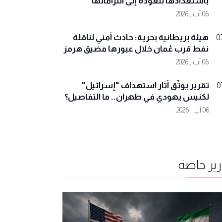
باستعدادها للعودة إلى التزاماتها
06 آب , 2026
هيئة بريطانية بحرية: حادث أمني لناقلة
0
نفط قرب عُمان خلال عبورها مضيق هرمز
06 آب , 2026
تقرير يوثّق آثار استهداف "إسرائيل"
0
لكنيس يهودي في طهران.. ما التفاصيل؟
06 آب , 2026
رير خاصة