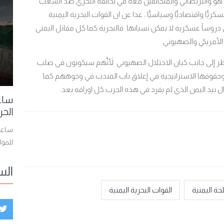
هو والبريطاني والمتحالفين معه في تحالفه البحري ضد الشعب
ًا واقتصاديًّا وسياسيًّا ، عدا عن ان القوات البحرية اليمنية
دروساً عسكرية لا يمكن نسيانها فالبحرية كما كل مقاتل اليمني
الأمريكي والصهيوني
حظر إلى جانب كيان الاحتلال الصهيوني لأَنَّهم سيكونون في صلب
 وحقوقها الاستراتيجية في إغلاق باب المندب في وجوههم كما
ل بيد اليمن الذي لم يفرد في هذه الحرب كل اوراقه بعد.
ساعا
الحر
ساعات
للمو
الس
حة اليمنية
القوات البحرية اليمنية