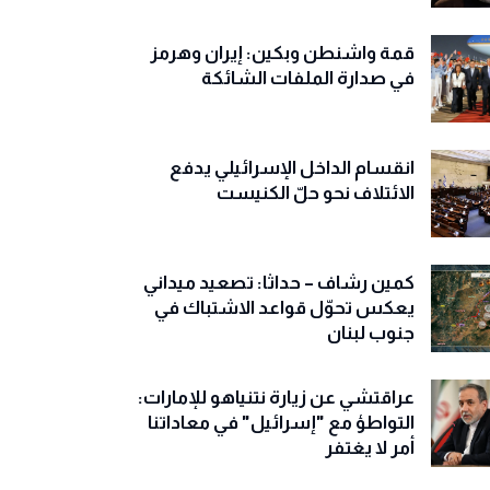
قمة واشنطن وبكين: إيران وهرمز
في صدارة الملفات الشائكة
انقسام الداخل الإسرائيلي يدفع
الائتلاف نحو حلّ الكنيست
كمين رشاف – حداثا: تصعيد ميداني
يعكس تحوّل قواعد الاشتباك في
جنوب لبنان
عراقتشي عن زيارة نتنياهو للإمارات:
التواطؤ مع "إسرائيل" في معاداتنا
أمر لا يغتفر