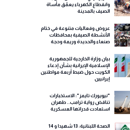
وانقطاع الكهرباء يعمّق مأساة
الصيف بالمدينة
عروض وفعاليات متنوعة في ختام
الأنشطة الصيفية بمحافظات
صنعاء والحديدة وريمة وحجة
‏بيان وزارة الخارجية للجمهورية
الإسلامية الإيرانية بشأن إدعاء
الكويت حول ضبط أربعة مواطنين
إيرانيين
"نيويورك تايمز": الاستخبارات
تناقض رواية ترامب.. طهران
استعادت قدراتها العسكرية
الصحة اللبنانية: 13 شهيدا و 14