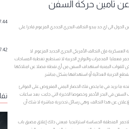
ز عن تأمين حركة السفن
7:44
الدول الى اي حد يبدو التحالف البحري الجددي المزعوم قادرا على
7:42
ية العسكرية فإن التحالف الأمريكي البحري الجديد المزعوم لا
أحمر فعمليا المدمرات والبوارج الحربية لا تستطيع تغطية المساحات
يمكن للقوات اليمنية استهداف السفن من أي نقطة فضلا عن امتلاكها
قطع الحربية العدائية أو استهدافها بشكل مباشر
.
منحه ما يريد في ما يخص فك الحصار اليمني المفروض على الموانئ
داف السفن في البحر الأحمر وخصوصا الاخيرة التي جاءت بعد ساعات
تقا
 الإعلان عن هذا التحالف، وهي رسائل تحذيرية مباشرة لا شك أن
الاحمر المنطقة الحساسة استراتيجيا فيعني ذلك إغلاق مضيق باب