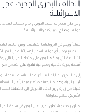
التحالف البحري الجديد: عج
الاسرائيلية
وفي ظل تحذيرات السيد الحوثي وامام انسحاب العديد من 
حماية المصالح الاميركية والاسرائيلية ؟
فعلياً ورغم كل البروباغاندا الاعلامية ومن الناحية الناح
يستطيع توفير أي حماية للسفن الإسرائيلية في البحر ال
الشاسعة التي يملكها اليمن على إمتداد البحر بالتالي 
أسلحة بحرية دفاعية وهجومية قادرة على التعامل مع ال
إلى ذلك فإن الخيارات العسكرية والسياسية للعدو لا ت
الإسرائيلية، وهذا ما ترجمته صنعاء ميدانياً عبر استه
قليلة من زيارة وزير الدفاع الأمريكي إلى المنطقة لبحث
الأمريكي يفهم مدلولها.
اما ان ارادت واشنطن الحرب على اليمن في ساحة البحر 