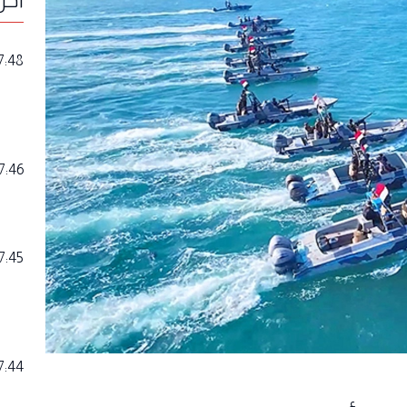
7:48
7:46
7:45
7:44