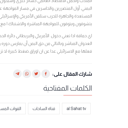
المندب وتحمل الاقتصاد العالمي خسائر كبرى وسيكون 
اليمني، أول المتضررين والخاسرين في مسار المواجهة عسكريّ
المستعدة والجاهزة للحرب ستلقن الأمريكي والإسرائيلي 
يتشوقون ويتوقون للمواجهة المباشرة والاشتباك ا مع 
اي حماقة اذا تعني دخول الأمريكي والبريطاني دائرة ال
العدوان المباشر وبالتالي من حق اليمن أن يمارس دوره
فعلها مع الاسرائيلي عدا عن ان اوراق ضغط كبيرة لا تزا
شارك المقال على:
الكلمات المفتاحية
al Sahat tv
قناة الساحات
القوات المسل