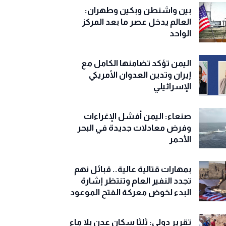
بين واشنطن وبكين وطهران:
العالم يدخل عصر ما بعد المركز
الواحد
اليمن تؤكد تضامنها الكامل مع
إيران وتدين العدوان الأمريكي
الإسرائيلي
صنعاء: اليمن أفشل الإغراءات
وفرض معادلات جديدة في البحر
الأحمر
بمهارات قتالية عالية.. قبائل نهم
تجدد النفير العام وتنتظر إشارة
البدء لخوض معركة الفتح الموعود
تقرير دولي: ثلثا سكان عدن بلا ماء