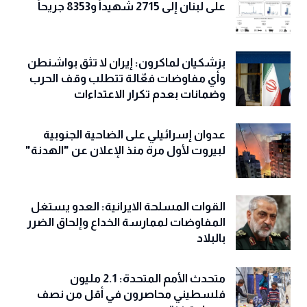
على لبنان إلى 2715 شهيداً و8353 جريحاً
بزشكيان لماكرون: إيران لا تثق بواشنطن
وأي مفاوضات فعّالة تتطلب وقف الحرب
وضمانات بعدم تكرار الاعتداءات
عدوان إسرائيلي على الضاحية الجنوبية
لبيروت لأول مرة منذ الإعلان عن "الهدنة"
القوات المسلحة الايرانية: العدو يستغل
المفاوضات لممارسة الخداع وإلحاق الضرر
بالبلاد
متحدث الأمم المتحدة: 2.1 مليون
فلسطيني محاصرون في أقل من نصف