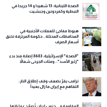
الصحة اللبنانية: 13 شهيدا و 14 جريحا في
النبطية وكفردونين وجبشيت
هبوط مفاجئ للعملات الأجنبية في
المحافظات المحتلة.. حكومة المرتزقة تخنق
أسعار الصرف
"الصحة" الإسرائيلية: 8683 إصابة منذ بدء
"زئير الأسد".. ومئات الجرحى شمالاً
ترامب يقرّ بضعف وقف إطلاق النار:
التفاهم مع إيران ما زال بعيداً
المقاومة في جنوب لبنان تُصعّد عملياتها