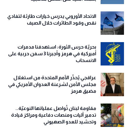
الاتحاد الأوروبي يدرس خيارات طارئة لتفادي
نقص وقود الطائرات خلال الصيف
بحريّة حرس الثورة: استهدفنا مدمرات
أميركية في هرمز وأجبرنا 3 سفن حربية على
الانسحاب
عراقجي يُحذّر الأمم المتحدة من استغلال
مجلس الأمن لشرعنة العدوان الأمريكي في
مضيق هرمز
مقاومة لبنان تُواصل عملياتها النوعيّة..
تدمير آليات ومنصات دفاعية ومراكز قيادة
وتحشيد للعدو الصهيوني