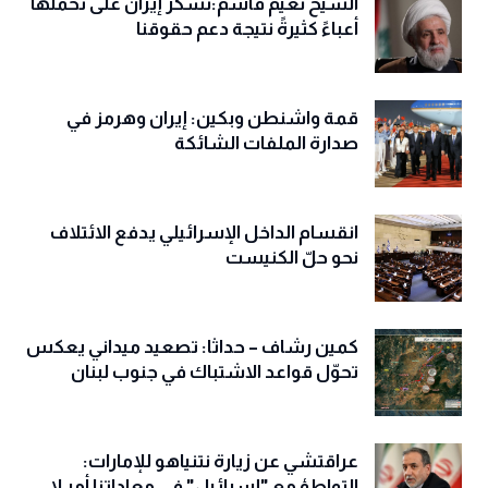
الشيخ نعيم قاسم:نشكر إيران على تحملها
أعباءً كثيرةً نتيجة دعم حقوقنا
قمة واشنطن وبكين: إيران وهرمز في
صدارة الملفات الشائكة
انقسام الداخل الإسرائيلي يدفع الائتلاف
نحو حلّ الكنيست
كمين رشاف – حداثا: تصعيد ميداني يعكس
تحوّل قواعد الاشتباك في جنوب لبنان
عراقتشي عن زيارة نتنياهو للإمارات:
التواطؤ مع "إسرائيل" في معاداتنا أمر لا