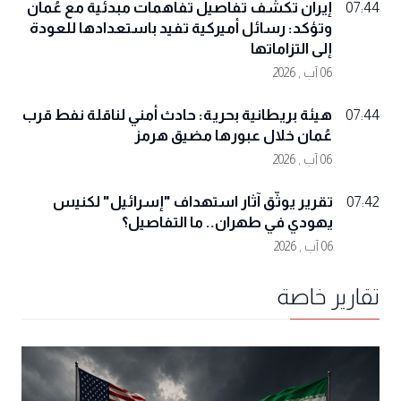
إيران تكشف تفاصيل تفاهمات مبدئية مع عُمان
07:44
وتؤكد: رسائل أميركية تفيد باستعدادها للعودة
إلى التزاماتها
06 آب , 2026
هيئة بريطانية بحرية: حادث أمني لناقلة نفط قرب
07:44
عُمان خلال عبورها مضيق هرمز
06 آب , 2026
تقرير يوثّق آثار استهداف "إسرائيل" لكنيس
07:42
يهودي في طهران.. ما التفاصيل؟
06 آب , 2026
تقارير خاصة