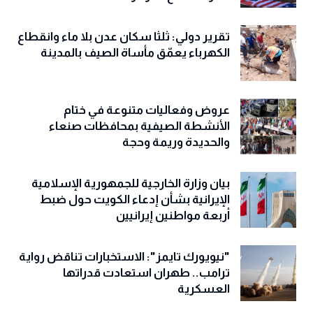
تقرير دولي: ثلثا سكان عدن بلا ماء وانقطاع
الكهرباء يعمّق مأساة الصيف بالمدينة
عروض وفعاليات متنوعة في ختام
الأنشطة الصيفية بمحافظات صنعاء
والحديدة وريمة وحجة
‏بيان وزارة الخارجية للجمهورية الإسلامية
الإيرانية بشأن إدعاء الكويت حول ضبط
أربعة مواطنين إيرانيين
"نيويورك تايمز": الاستخبارات تناقض رواية
ترامب.. طهران استعادت قدراتها
العسكرية