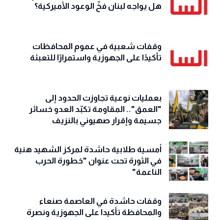
هل يواجه لبنان فخّ الوعود الأميركية؟
وقفات شعبية في عموم المحافظات
تأكيدًا على الجهوزية واستمرارًا للتعبئة
بعمليات نوعية تجاوزت الحدود إلى
"العمق".. المقاومة تكبّد العدو خسائر
جسيمة وإقرار صهيوني بالنزيف
أمسية طلابية حاشدة لمركز الشهيد هنية
في الثورة تحت عنوان "خطورة الحرب
الناعمة"
وقفات حاشدة في العاصمة صنعاء
والمحافظة تأكيدا على الجهوزية ونصرة