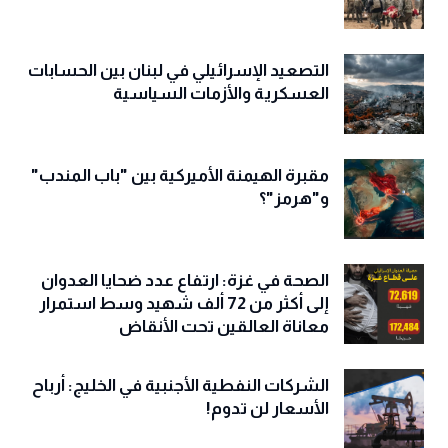
التصعيد الإسرائيلي في لبنان بين الحسابات
العسكرية والأزمات السياسية
مقبرة الهيمنة الأميركية بين "باب المندب"
و"هرمز"؟
الصحة في غزة: ارتفاع عدد ضحايا العدوان
إلى أكثر من 72 ألف شهيد وسط استمرار
معاناة العالقين تحت الأنقاض
الشركات النفطية الأجنبية في الخليج: أرباح
الأسعار لن تدوم!