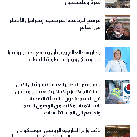
لغزة وفلسطين
مرشح للرئاسة الفرنسية: إسرائيل الأخطر
في العالم
زاخاروفا: العالم يجب أن يسمع تحذير روسيا
لزيلينسكي ويدرك خطورة اللحظة
رغم رفض اعطاء العدو الاسرائيلي الاذن
للجنة الميكانيزم لاخلاء شهيدين مدنيين
في بلدة ميفدون… الهيئة الصحية
الاسلامية تمكنت من الوصول اليهما
ونقلهم الى المستشفيات
نائب وزير الخارجية الروسي: موسكو لن