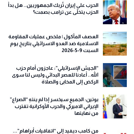
الحرب على إيران تُربك الجمهوريين.. هل بدأ
الحزب يتخلّى عن ترامب بصمت؟
العصف المأكول | ملخص عمليات المقاومة
الاسلامية ضد العدو الاسرائيلي بتاريخ يوم
السبت 9-5-2026
“الجيش الإسرائيلي”: عاجزون أمام حزب
الله.. أعادنا للعصر البدائي وليس لنا سوى
الركض إلى المخابئ والصلاة
بوتين: الجميع سيخسر إذا لم ينتهِ “الصراع”
الإيراني الاميركي والحرب الأوكرانية تقترب
من نهايتها
من كامب ديفيد إلى “اتفاقيات أبراهام”...