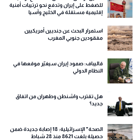
للضغط على إيران وتدفع نحو ترتيبات أمنية
إقليمية مستقلة في الخليج وآسيا
استمرار البحث عن جنديين أمريكيين
مفقودين جنوبي المغرب
قاليباف: صمود إيران سيغيّر موقعها في
النظام الدولي
هل تقترب واشنطن وطهران من اتفاق
جديد؟
الصحة" الإسرائيلية: 18 إصابة جديدة ضمن
حصيلة بلغت 8621 منذ 28 شباط