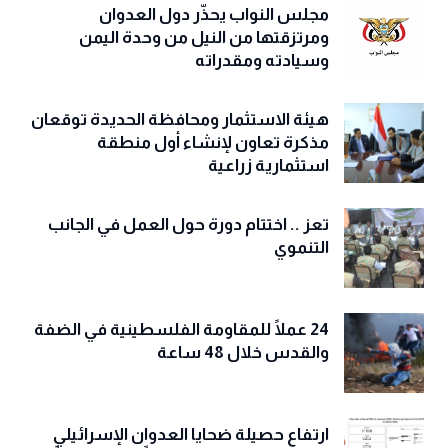
مجلس النواب يحذّّر دول العدوان
ومرتزقتها من النيل من وحدة اليمن
وسيادته ومقدراته
هيئة الاستثمار ومحافظة الحديدة توقعان
مذكرة تعاون لإنشاء أول منطقة
استثمارية زراعية
تعز .. اختتام دورة حول العمل في الجانب
التنموي
24 عملًا للمقاومة الفلسطينية في الضفة
والقدس خلال 48 ساعة
ارتفاع حصيلة ضحايا العدوان الإسرائيلي