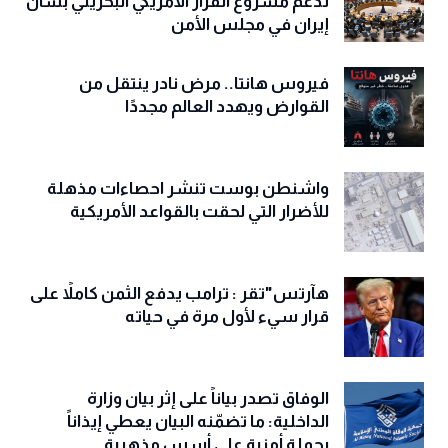
تدعم مشروع القرار الأمريكي البحريني بشأن
إيران في مجلس الأمن
فيروس هانتا.. مرض نادر ينتقل من
القوارض ويهدد العالم مجددًا
واشنطن بوست تنشر احصاءات مذهلة
للأضرار التي لحقت بالقواعد الأمريكية
هآرتس"تقر : ترامب يدفع الثمن كاملاً على
قرار سيء لأول مرة في حياته
الوفاق تصدر بياناً على إثر بيان وزارة
الداخلية: ما تضمّنه البيان يعطي إيذاناً
بحملة أمنية على أسس مذهبية