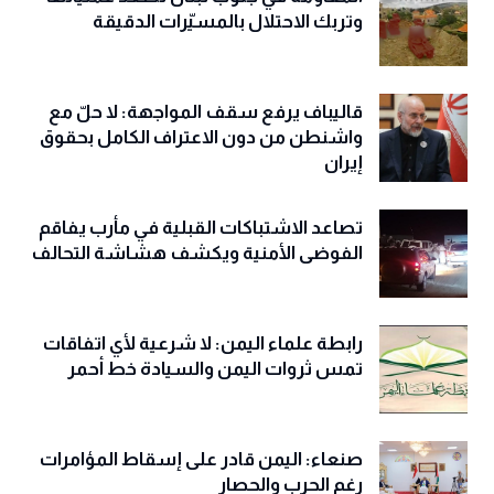
وتربك الاحتلال بالمسيّرات الدقيقة
قاليباف يرفع سقف المواجهة: لا حلّ مع
واشنطن من دون الاعتراف الكامل بحقوق
إيران
تصاعد الاشتباكات القبلية في مأرب يفاقم
الفوضى الأمنية ويكشف هشاشة التحالف
رابطة علماء اليمن: لا شرعية لأي اتفاقات
تمس ثروات اليمن والسيادة خط أحمر
صنعاء: اليمن قادر على إسقاط المؤامرات
رغم الحرب والحصار