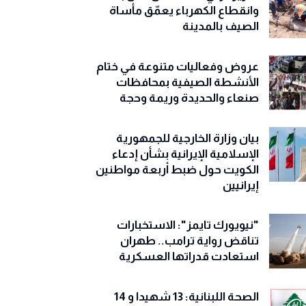
وانقطاع الكهرباء يعمّق مأساة
الصيف بالمدينة
عروض وفعاليات متنوعة في ختام
الأنشطة الصيفية بمحافظات
صنعاء والحديدة وريمة وحجة
‏بيان وزارة الخارجية للجمهورية
الإسلامية الإيرانية بشأن إدعاء
الكويت حول ضبط أربعة مواطنين
إيرانيين
"نيويورك تايمز": الاستخبارات
تناقض رواية ترامب.. طهران
استعادت قدراتها العسكرية
الصحة اللبنانية: 13 شهيدا و 14