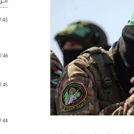
7:48
7:46
7:45
7:44