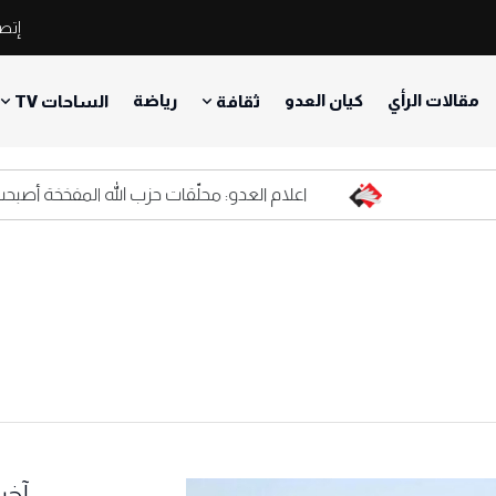
إتصل
مقالات الرأي
كيان العدو
رياضة
ثقافة
الساحات TV
اعلام العدو: محلّقات حزب الله المفخخة أصبحت كابوس
آخر 