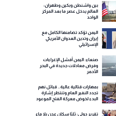
بين واشنطن وبكين وطهران:
العالم يدخل عصر ما بعد المركز
الواحد
اليمن تؤكد تضامنها الكامل مع
إيران وتدين العدوان الأمريكي
الإسرائيلي
صنعاء: اليمن أفشل الإغراءات
وفرض معادلات جديدة في البحر
الأحمر
بمهارات قتالية عالية.. قبائل نهم
تجدد النفير العام وتنتظر إشارة
البدء لخوض معركة الفتح الموعود
تقرير دولي: ثلثا سكان عدن بلا ماء