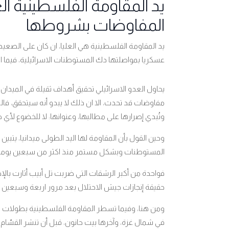
يد المقاومة الفلسطينية الع
المفاوضات بشروطها
يد المقاومة الفلسطينية هي العليا، ان كان على الص
عسكريا بمواصلتها دك المستوطنات الاسرائيلية، فيما ا
يحاول العدو الاسرائيلي تحقيق أهداف ثقيلة في الميد
مفاوضات قد تحدث، الا ان ذلك لا يبدو أنه سيتحقق، فال
وتُبدي إصرارها على مطالبها، وعنوانها: لا للخضوع لأي
وحين القول بأن المقاومة لها اليد الطولى ميدانيا، ي
المستوطنات وبشكل مستمر منذ اكثر من سبعين يوما.
فواحدة من أكبر الرشقات التي ضربت تل أبيب أثارت بال
حقيقة إنجازات جيش الاحتلال بعد مرور اربعة وسبعين يوم
ومن هنا، وفيما تسطر المقاومة الفلسطينية بطولات م
في شمال غزة، وآخرها بيت حانون، قبل أن تنشر القس