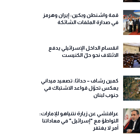
قمة واشنطن وبكين: إيران وهرمز
في صدارة الملفات الشائكة
انقسام الداخل الإسرائيلي يدفع
الائتلاف نحو حلّ الكنيست
كمين رشاف – حداثا: تصعيد ميداني
يعكس تحوّل قواعد الاشتباك في
جنوب لبنان
عراقتشي عن زيارة نتنياهو للإمارات:
التواطؤ مع "إسرائيل" في معاداتنا
أمر لا يغتفر