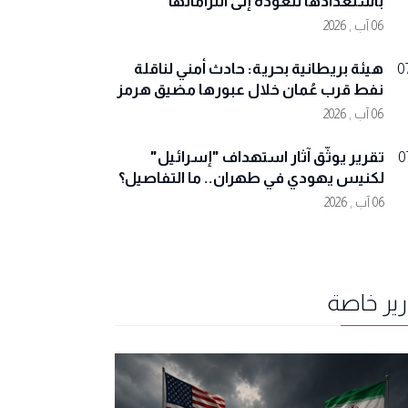
باستعدادها للعودة إلى التزاماتها
06 آب , 2026
هيئة بريطانية بحرية: حادث أمني لناقلة
0
نفط قرب عُمان خلال عبورها مضيق هرمز
06 آب , 2026
تقرير يوثّق آثار استهداف "إسرائيل"
0
لكنيس يهودي في طهران.. ما التفاصيل؟
06 آب , 2026
رير خاصة