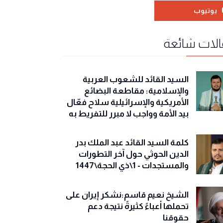
يوتيوب
لات شائعة
السيد القائد للشعوب العربية
والإسلامية: مقاطعة البضائع
الأمريكية والإسرائيلية سلاح فعّال
بيد الأمة وواجب لا مبرر للتفريط به
كلمة السيد القائد عبد الملك بدر
الدين الحوثي حول آخر التطورات
والمستجدات - 1\ذي الحجة\1447
الشيخ نعيم قاسم:نشكر إيران على
تحملها أعباءً كثيرةً نتيجة دعم
حقوقنا