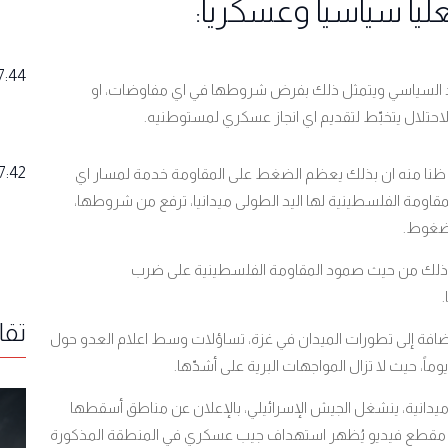
ليا سياسيا وعسكريا:
7:44
عيد السياسي ويتمثل ذلك بفرض شروطها في اي مفاوضات، او
لاحتلال يتخبّط لتقديم اي انجاز عسكري لمستوطنيه.
7:42
ان ظنا منه ان بذلك يعظم الضغط على المقاومة خدمة لمسار اي
مقاومة الفلسطينية لها اليد الطولى ميدانيا، ترفع من شروطها،
 ضغوط.
تبين ذلك من حيث صمود المقاومة الفلسطينية على ضرب
تقا
إضافة إلى تطورات الميدان في غزة، تساؤلات وسط اعلام العدو حول
اً، حيث لا تزال المواجهات البرية على أشدّها.
يدانية، ينشغل الجيش الإسرائيلي، بالإعلان عن مناطق أسقطها
ّام مقطع فيديو يُظهر استهداف جيب عسكري في المنطقة المذكورة