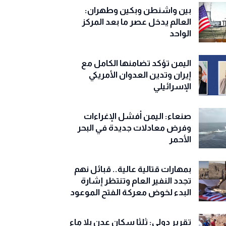
بين واشنطن وبكين وطهران:
العالم يدخل عصر ما بعد المركز
الواحد
اليمن تؤكد تضامنها الكامل مع
إيران وتدين العدوان الأمريكي
الإسرائيلي
صنعاء: اليمن أفشل الإغراءات
وفرض معادلات جديدة في البحر
الأحمر
بمهارات قتالية عالية.. قبائل نهم
تجدد النفير العام وتنتظر إشارة
البدء لخوض معركة الفتح الموعود
تقرير دولي: ثلثا سكان عدن بلا ماء