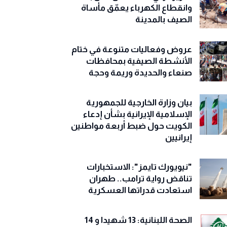
وانقطاع الكهرباء يعمّق مأساة
الصيف بالمدينة
عروض وفعاليات متنوعة في ختام
الأنشطة الصيفية بمحافظات
صنعاء والحديدة وريمة وحجة
‏بيان وزارة الخارجية للجمهورية
الإسلامية الإيرانية بشأن إدعاء
الكويت حول ضبط أربعة مواطنين
إيرانيين
"نيويورك تايمز": الاستخبارات
تناقض رواية ترامب.. طهران
استعادت قدراتها العسكرية
الصحة اللبنانية: 13 شهيدا و 14