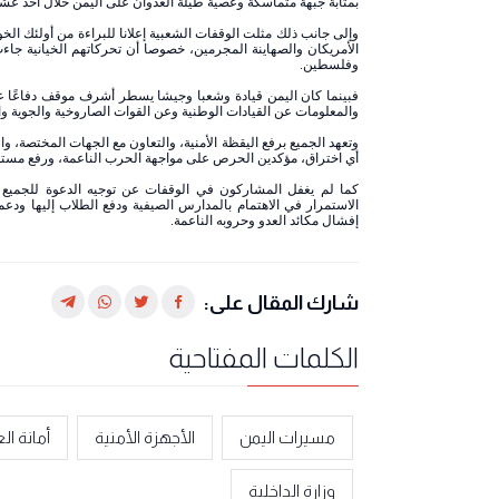
بمثابة جبهة متماسكة وعصية طيلة العدوان على اليمن خلال أحد عشر
وإلى جانب ذلك مثلت الوقفات الشعبية إعلانا للبراءة من أولئك الخو
الأمريكان والصهاينة المجرمين، خصوصا أن تحركاتهم الخيانية 
وفلسطين.
فبينما كان اليمن قيادة وشعبا وجيشا يسطر أشرف موقف دفاعًا عن 
والمعلومات عن القيادات الوطنية وعن القوات الصاروخية والجوية وال
وتعهد الجميع برفع اليقظة الأمنية، والتعاون مع الجهات المختصة، و
أي اختراق، مؤكدين الحرص على مواجهة الحرب الناعمة، ورفع مستو
كما لم يغفل المشاركون في الوقفات عن توجيه الدعوة للجميع 
الاستمرار في الاهتمام بالمدارس الصيفية ودفع الطلاب إليها ودع
إفشال مكائد العدو وحروبه الناعمة.
شارك المقال على:
الكلمات المفتاحية
مسيرات اليمن
الأجهزة الأمنية
أمانة ا
وزارة الداخلية