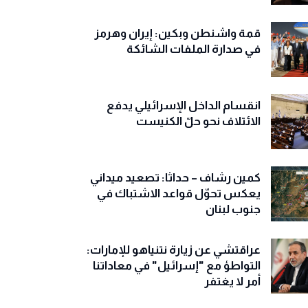
قمة واشنطن وبكين: إيران وهرمز
في صدارة الملفات الشائكة
انقسام الداخل الإسرائيلي يدفع
الائتلاف نحو حلّ الكنيست
كمين رشاف – حداثا: تصعيد ميداني
يعكس تحوّل قواعد الاشتباك في
جنوب لبنان
عراقتشي عن زيارة نتنياهو للإمارات:
التواطؤ مع "إسرائيل" في معاداتنا
أمر لا يغتفر