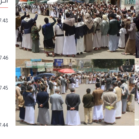
7:48
7:46
7:45
7:44