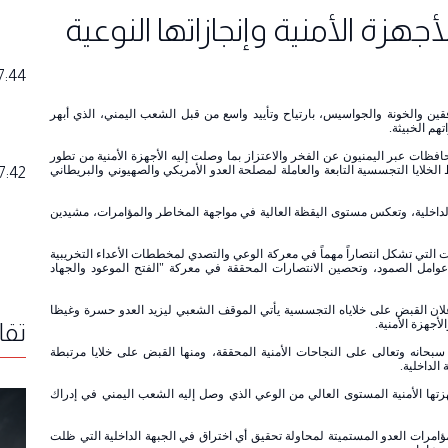
هزة الأمنية وإنجازاتها النوعية
7:44
فقين والخونة والجواسيس، بارتياح وتأييد واسع من قبل الشعب اليمني، الذي أبهر
هم الخبيثة.
افظات عبر اليمنيون عن الفخر والاعتزاز بما وصلت إليه الأجهزة الأمنية من تطور
خلايا التجسسية التابعة والعاملة لمصلحة العدو الأمريكي والصهيوني والبريطاني
7:42
ة الداخلية، وتعكس مستوى اليقظة العالية في مواجهة المخاطر والمؤامرات، مشيدين
ت التي تشكل انتصاراً مهماً في معركة الوعي والتصدي لمخططات الأعداء التخريبية
امل الصمود، وتحصين الانتصارات المحققة في معركة "الفتح الموعود والجهاد
 بإعلان القبض على خلاياه التجسسية يأتي الموقف الشعبي ليزيد العدو حسرة وغيظا
أجهزة الأمنية.
تقا
حانه وتعالى على النجاحات الأمنية المحققة، ومنها القبض على خلايا مرتبطة
 الداخلية.
زتها الأمنية المستوى العالي من الوعي الذي وصل إليه الشعب اليمني في إدراك
امرات العدو المستميتة لمحاولة تحقيق أي اختراق في الجبهة الداخلية التي ظلت