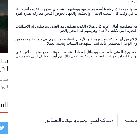
 عاما.
نة والعملاء الذين باعوا أنفسهم ودينهم ووطنهم للشيطان ونذروها لخدمة أعداء الله
جاءت في وقت كان شعب الإيمان والحكمة والجهاد يخوض أقدس معاركه نصرة لغزة
مظلومية أهالي غزة كان هؤلاء الخونة يعملون مع العدو، ويرسلون له الإحداثيات
بحرية التي نكلت بالأعداء وهزمتهم في البحر والجو.
الإبلاغ عن أي تحركات مشبوهة عبر الأرقام المعلنة، بما يسهم في حماية المجتمع من
ى الوعي المجتمعي بأساليب استهداف الشباب وتجنيد العملاء.
بضرورة الوعي بأساليب ووسائل إسقاط وتجنيد الخونة للحذر منها، حاثين على
مها والالتحاق بدورات التعبئة العسكرية، كون ذلك من أهم العوامل التي تسهم في
ساعا
الحر
ساعات
للمو
الس
لعاصمة
معركة الفتح الوعود والجهاد المقدّس