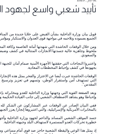
تأييد شعبي واسع لجهود الأج
قوبل بيان وزارة الداخلية بشأن القبض على خلايا جديدة من المنا
الجميع بصموده وتلاحمه في مواجهة قوى العدوان والاستكبار ومؤامرات
ومن خلال الوقفات الحاشدة التي شهدتها أمانة العاصمة وكافة المح
ملحوظ وجاهزية عالية جسدتها الانجازات المتتالية في كشف وضبط ال
والسعودي.
واعتبروا النجاحات التي حققتها الأجهزة الأمنية صمام أمان للجبه
بجهودها في كشف وإحباط المخططات المعادية.
الوقفات الحاشدة عبرت أيضا عن الاعتزاز والفخر بمثل هذه الإنجازا
التي تستهدف أمن واستقرار الوطن، وتسهم في تعزيز وترسيخ عو
المقدس".
وبعد الصفعة القوية التي وجهتها وزارة الداخلية للعدو ومخابراته
وإحباطا وهو يشاهد الاصطفاف الشعبي إلى جانب القيادة الحكيمة وال
ففي البيان الصادر عن الوقفات عبر المشاركون عن الشكر لله سب
بالمخابرات الأمريكية والإسرائيلية، والتي اعتبروها إنجازا يعزز الجبهة
جسد الموقف الشعبي المساند والداعم لجهود وزارة الداخلية وأجه
خطورة تحركات العدو المستمرة لاستهداف البلد وجبهته الداخلية.
إذ يمثل هذا الوعي واليقظة الشعبية حاجز صد قوي أمام مساعي ومؤ