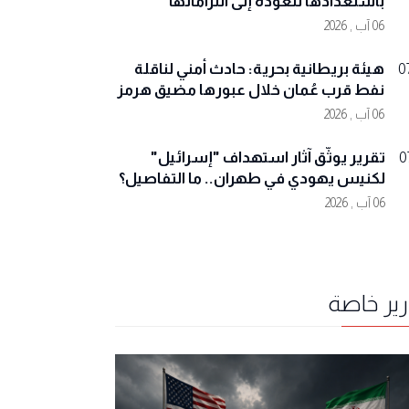
باستعدادها للعودة إلى التزاماتها
06 آب , 2026
هيئة بريطانية بحرية: حادث أمني لناقلة
0
نفط قرب عُمان خلال عبورها مضيق هرمز
06 آب , 2026
تقرير يوثّق آثار استهداف "إسرائيل"
0
لكنيس يهودي في طهران.. ما التفاصيل؟
06 آب , 2026
رير خاصة