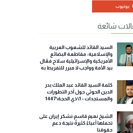
يوتيوب
لات شائعة
السيد القائد للشعوب العربية
والإسلامية: مقاطعة البضائع
الأمريكية والإسرائيلية سلاح فعّال
بيد الأمة وواجب لا مبرر للتفريط به
كلمة السيد القائد عبد الملك بدر
الدين الحوثي حول آخر التطورات
والمستجدات - 1\ذي الحجة\1447
الشيخ نعيم قاسم:نشكر إيران على
تحملها أعباءً كثيرةً نتيجة دعم
حقوقنا