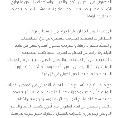
الصهيوني في البحرين الأحمر والعربي، واستهداف السفن والبوارج
الأميركية والبريطانية على حد سواء مثبتة الفشل الاميركي بتقويض
صنعاء وقراراتها .
الموقف اليمني المعلن على الدوام من فلسطين يؤكد أن
المظاهرات الشعبية المليونية مستمرّة في كلّ المحافظات،
والتعبئة تتسع دائرتها، والضربات ستكون أشد وأقسى في قادم
الأيام، ولا تراجع عن العمليات البحرية مهما كانت التضحيات
والتحديات، على أن الاعتداءات والتهويل الغربي سيزيدان من الجرعات
اليمنية، لإحراق المزيد من سفن الأعداء وهذا ما أكده قائد الثورة
السيد عبد الملك بدر الدين الحوثي في كل مرة
مع مرور الأيام والأسابيع فشل التحالف الأميركي في تقويض القدرات
اليمنية، حتّى أضحت مدمرات هذا التحالف وسفنه العسكرية هدفًا
وصيدا سهلًا لصواريخ اليمن وطائراته المسيرة ومعها ولأجلها
ذهبت واشنطن في اتّجاه التهويل مرة أخرى لكسب التأييد والدعم
الدوليين رغم مرارة الاعتراف بالفشل، بإخبارها مدير شركة ميرسك