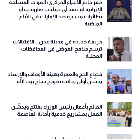
مقر خاتم الأنبياء المركزي: القوات المسلحة
الإيرانية لم تنفذ أي عمليات صاروخية أو
بطائرات مسيرة ضد الإمارات في الأيام
الماضية
جريمة جديدة في مدينة عدن .. الاغتيالات
ترسم ملامح الفوضى في المحافظات
المحتلة
قطاع الحج والعمرة بهيئة الأوقاف والإرشاد
يدشّن أولى رحلات تفويج حجاج بيت الله
القائم بأعمال رئيس الوزراء يفتتح ويدشّن
العمل بمشاريع خدمية بأمانة العاصمة