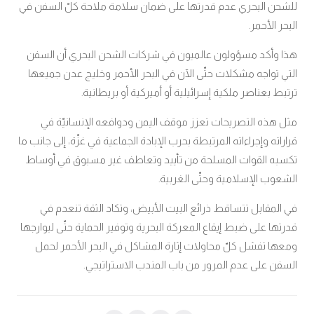
للشحن البحري عدم قدرتها على ضمان سلامة ملاحة كلّ السفن في
البحر الأحمر
.
هذا وأكد مسؤولون عالميون في شركات الشحن البحري أن السفن
التي تواجه مشكلات حتّى الآن في البحر الأحمر وخليج عدن جميعها
ترتبط بعناصر ملكية إسرائيلية أو أميركية أو بريطانية
.
مثل هذه التصريحات تعزز موقف اليمن ودوافعه الإنسانيّة في
قراراته وإجراءاته المرتبطة بحرب الإبادة الجماعية في غزّة، إلى جانب ما
تكسبه القوات المسلحة من تأييد وتعاطف غير مسبوق في أوساط
الشعوب الإسلامية وحتّى الغربية
.
في المقابل تتساقط ذرائع البيت الأبيض، وتكاد الثقة تنعدم في
قدرتها على ضبط إيقاع المعركة البحرية وتوفير الحماية حتّى لبوارجها
ومعها تفشل كلّ محاولات إثارة المشاكل في البحر الأحمر لحمل
السفن على عدم المرور من باب المندب الاستراتيجي.