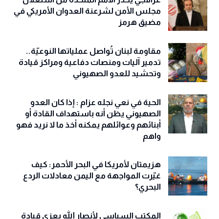
مجلس الأمن لشرعنة العدوان الأمريكي في
مضيق هرمز
مقاومة لبنان تُواصل عملياتها النوعيّة..
تدمير آليات ومنصات دفاعية ومراكز قيادة
وتحشيد للعدو الصهيوني
الحية في نعي نجله عزام : إذا كان العدو
الصهيوني يظن أنه باستهداف القادة أو
أبنائهم وعوائلهم يمكنه أخذ ما لا نريد فهو
واهم
هزيمتان لأمريكا في البحر الأحمر: كيف
غيّرت المواجهة مع اليمن معادلات الردع
البحري؟
المكتب السياسي لأنصار الله يعزي قيادة