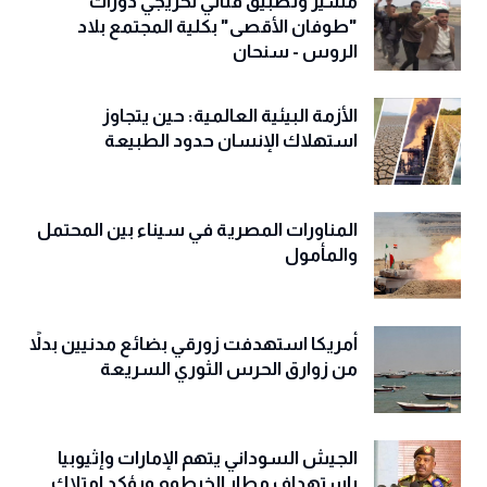
مسير وتطبيق قتالي لخريجي دورات
"طوفان الأقصى" بكلية المجتمع بلاد
الروس - سنحان
الأزمة البيئية العالمية: حين يتجاوز
استهلاك الإنسان حدود الطبيعة
المناورات المصرية في سيناء بين المحتمل
والمأمول
أمريكا استهدفت زورقي بضائع مدنيين بدلاً
من زوارق الحرس الثوري السريعة
الجيش السوداني يتهم الإمارات وإثيوبيا
باستهداف مطار الخرطوم ويؤكد امتلاك