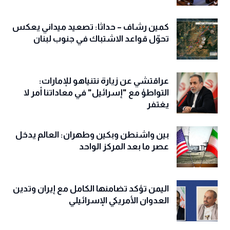
كمين رشاف – حداثا: تصعيد ميداني يعكس
تحوّل قواعد الاشتباك في جنوب لبنان
عراقتشي عن زيارة نتنياهو للإمارات:
التواطؤ مع "إسرائيل" في معاداتنا أمر لا
يغتفر
بين واشنطن وبكين وطهران: العالم يدخل
عصر ما بعد المركز الواحد
اليمن تؤكد تضامنها الكامل مع إيران وتدين
العدوان الأمريكي الإسرائيلي