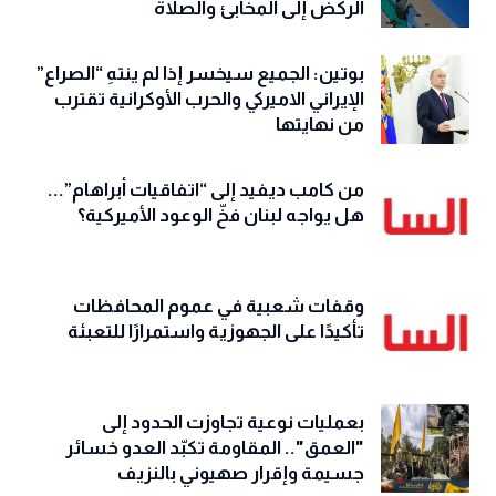
الركض إلى المخابئ والصلاة
بوتين: الجميع سيخسر إذا لم ينتهِ “الصراع”
الإيراني الاميركي والحرب الأوكرانية تقترب
من نهايتها
من كامب ديفيد إلى “اتفاقيات أبراهام”...
هل يواجه لبنان فخّ الوعود الأميركية؟
وقفات شعبية في عموم المحافظات
تأكيدًا على الجهوزية واستمرارًا للتعبئة
بعمليات نوعية تجاوزت الحدود إلى
"العمق".. المقاومة تكبّد العدو خسائر
جسيمة وإقرار صهيوني بالنزيف