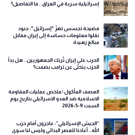
إسرائيلية سرية في العراق.. ما التفاصيل؟
فضيحة تجسس تهزّ "إسرائيل": جنود
نقلوا معلومات حساسة إلى إيران مقابل
مبالغ زهيدة
الحرب على إيران تُربك الجمهوريين.. هل بدأ
الحزب يتخلّى عن ترامب بصمت؟
العصف المأكول | ملخص عمليات المقاومة
الاسلامية ضد العدو الاسرائيلي بتاريخ يوم
السبت 9-5-2026
“الجيش الإسرائيلي”: عاجزون أمام حزب
الله.. أعادنا للعصر البدائي وليس لنا سوى