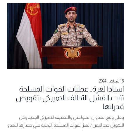
18 شباط , 2024
اسنادا لغزة.. عمليات القوات المسلحة
تثبت الفشل التحالف الاميركي بتقويض
قدراتها
وعلى وقع العدوان المتولصل والتصنيف الاميركي الجديد وكل
التهويل ضد اليمن / تصرّ القوات المسلحة اليمنية على حصارها للعدو