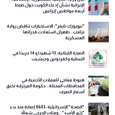
الإيرانية بشأن إدعاء الكويت حول ضبط
أربعة مواطنين إيرانيين
"نيويورك تايمز": الاستخبارات تناقض رواية
ترامب.. طهران استعادت قدراتها
العسكرية
الصحة اللبنانية: 13 شهيدا و 14 جريحا في
النبطية وكفردونين وجبشيت
هبوط مفاجئ للعملات الأجنبية في
المحافظات المحتلة.. حكومة المرتزقة تخنق
أسعار الصرف
"الصحة" الإسرائيلية: 8683 إصابة منذ بدء
"زئير الأسد".. ومئات الجرحى شمالاً