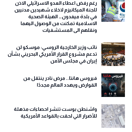
رغم رفض اعطاء العدو الاسرائيلي الاذن
للجنة الميكانيزم لاخلاء شهيدين مدنيين
في بلدة ميفدون… الهيئة الصحية
الاسلامية تمكنت من الوصول اليهما
ونقلهم الى المستشفيات
نائب وزير الخارجية الروسي: موسكو لن
تدعم مشروع القرار الأمريكي البحريني بشأن
إيران في مجلس الأمن
فيروس هانتا.. مرض نادر ينتقل من
القوارض ويهدد العالم مجددًا
واشنطن بوست تنشر احصاءات مذهلة
للأضرار التي لحقت بالقواعد الأمريكية