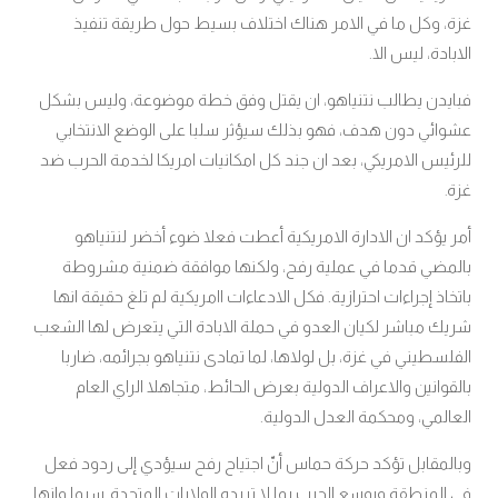
غزة، وكل ما في الامر هناك اختلاف بسيط حول طريقة تنفيذ
الابادة، ليس الا.
فبايدن يطالب نتنياهو، ان يقتل وفق خطة موضوعة، وليس بشكل
عشوائي دون هدف، فهو بذلك سيؤثر سلبا على الوضع الانتخابي
للرئيس الامريكي، بعد ان جند كل امكانيات امريكا لخدمة الحرب ضد
غزة
.
أمر يؤكد ان الادارة الامريكية أعطت فعلا ضوء أخضر لنتنياهو
بالمضي قدما في عملية رفح، ولكنها موافقة ضمنية مشروطة
باتخاذ إجراءات احترازية. فكل الادعاءات اامريكية لم تلغ حقيقة انها
شريك مباشر لكيان العدو في حملة الابادة التي يتعرض لها الشعب
الفلسطيني في غزة، بل لولاها، لما تمادى نتنياهو بجرائمه، ضاربا
بالقوانين والاعراف الدولية بعرض الحائط، متجاهلا الراي العام
العالمي، ومحكمة العدل الدولية.
وبالمقابل تؤكد حركة حماس أنّ اجتياح رفح سيؤدي إلى ردود فعل
في المنطقة ويوسع الحرب بما لا تريده الولايات المتحدة
سيما وانها
.