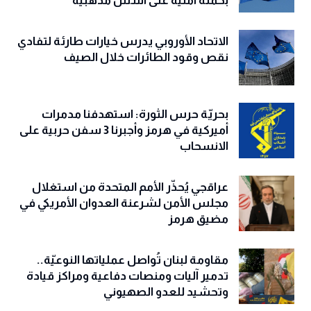
بحملة أمنية على أسس مذهبية
الاتحاد الأوروبي يدرس خيارات طارئة لتفادي
نقص وقود الطائرات خلال الصيف
بحريّة حرس الثورة: استهدفنا مدمرات
أميركية في هرمز وأجبرنا 3 سفن حربية على
الانسحاب
عراقجي يُحذّر الأمم المتحدة من استغلال
مجلس الأمن لشرعنة العدوان الأمريكي في
مضيق هرمز
مقاومة لبنان تُواصل عملياتها النوعيّة..
تدمير آليات ومنصات دفاعية ومراكز قيادة
وتحشيد للعدو الصهيوني