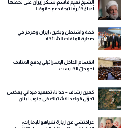
الشيخ نعيم قاسم:نشكر إيران على تحملها
أعباءً كثيرةً نتيجة دعم حقوقنا
قمة واشنطن وبكين: إيران وهرمز في
صدارة الملفات الشائكة
انقسام الداخل الإسرائيلي يدفع الائتلاف
نحو حلّ الكنيست
كمين رشاف – حداثا: تصعيد ميداني يعكس
تحوّل قواعد الاشتباك في جنوب لبنان
عراقتشي عن زيارة نتنياهو للإمارات: