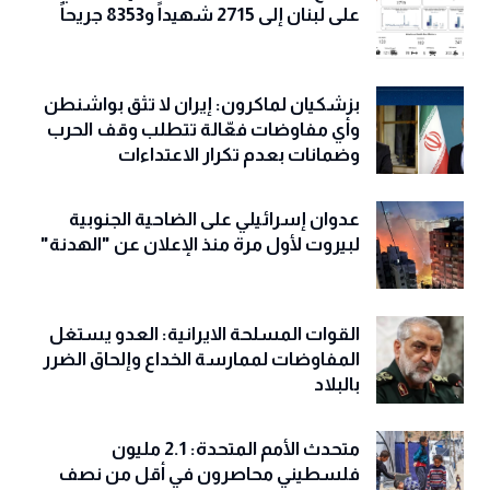
على لبنان إلى 2715 شهيداً و8353 جريحاً
بزشكيان لماكرون: إيران لا تثق بواشنطن
وأي مفاوضات فعّالة تتطلب وقف الحرب
وضمانات بعدم تكرار الاعتداءات
عدوان إسرائيلي على الضاحية الجنوبية
لبيروت لأول مرة منذ الإعلان عن "الهدنة"
القوات المسلحة الايرانية: العدو يستغل
المفاوضات لممارسة الخداع وإلحاق الضرر
بالبلاد
متحدث الأمم المتحدة: 2.1 مليون
فلسطيني محاصرون في أقل من نصف