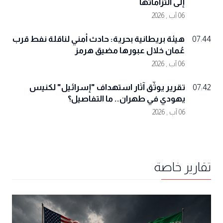
إلى التزاماتها
06 آب , 2026
هيئة بريطانية بحرية: حادث أمني لناقلة نفط قرب
07:44
عُمان خلال عبورها مضيق هرمز
06 آب , 2026
تقرير يوثّق آثار استهداف "إسرائيل" لكنيس
07:42
يهودي في طهران.. ما التفاصيل؟
06 آب , 2026
تقارير خاصة