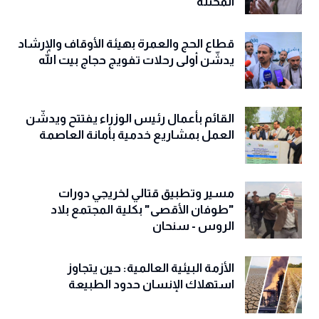
المحتلة
قطاع الحج والعمرة بهيئة الأوقاف والإرشاد
يدشّن أولى رحلات تفويج حجاج بيت الله
القائم بأعمال رئيس الوزراء يفتتح ويدشّن
العمل بمشاريع خدمية بأمانة العاصمة
مسير وتطبيق قتالي لخريجي دورات
"طوفان الأقصى" بكلية المجتمع بلاد
الروس - سنحان
الأزمة البيئية العالمية: حين يتجاوز
استهلاك الإنسان حدود الطبيعة