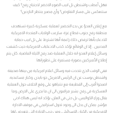
فهل أعطت واشنطن تل ابيب الضوء الاخضر لاجتياح رفح؟ كيف
ستنعكس على مسار التفاوض؟ وأي مصير ينتظر النازحين؟
مع إعلان العدوّ عن بدء التحضير لعملية عسكرية كبيرة تستهدف
منطقة رفح جنوب قطاع غزة، سارعت الولايات المتحدة الامريكية
للادعاء بأنها ترفض ذلك زاعمة أنها تشترط على تل ابيب حماية
المدنيين... إلا ان الوقائع تؤكد كذب الادعاءات الامريكية حيث كشفت
وسائل إعلام العدو انه خلال العملية ضد رفح الليلة الماضية، كان يتم
إطلاع الأميركيين بصورة مستمرة على تطوراتها.
ففي الوقت الذي تتحدث فيه وسائل اعلام امريكية من بينها صحيفة
واشنطن بوست عن ان الرئيس الامريكي جو بايدن، وكبار مساعديه،
اصبحوا أقرب إلى القطيعة مع نتنياهو على وقع الخلاف حول العملية
العسكرية في رفح، يشير مراقبون الى ان ما يجري على الارض وما
يقال وراء الكواليس، بل حتى في العلن، يؤكد انه ليس هناك ادنى
مؤشر، يمكن ان يدل الى وجود تحول استراتيجي في موقف الادارة
الامريكية من الكيان الاسرائيلي، ومن حرب الابادة التي تتعرض لها