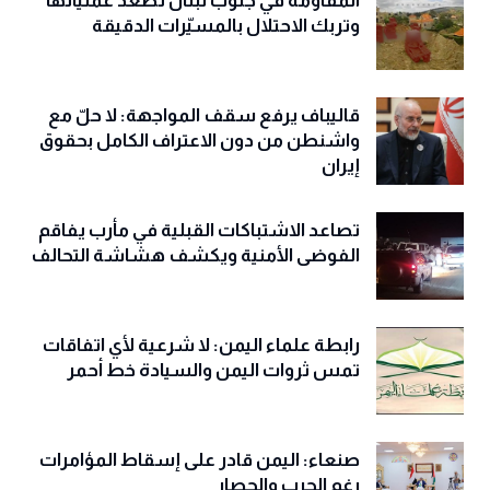
المقاومة في جنوب لبنان تُصعّد عملياتها
وتربك الاحتلال بالمسيّرات الدقيقة
قاليباف يرفع سقف المواجهة: لا حلّ مع
واشنطن من دون الاعتراف الكامل بحقوق
إيران
تصاعد الاشتباكات القبلية في مأرب يفاقم
الفوضى الأمنية ويكشف هشاشة التحالف
رابطة علماء اليمن: لا شرعية لأي اتفاقات
تمس ثروات اليمن والسيادة خط أحمر
صنعاء: اليمن قادر على إسقاط المؤامرات
رغم الحرب والحصار