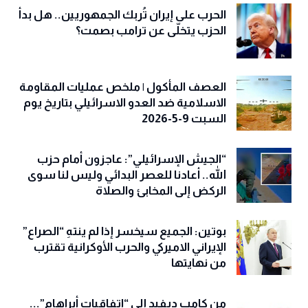
الحرب على إيران تُربك الجمهوريين.. هل بدأ
الحزب يتخلّى عن ترامب بصمت؟
العصف المأكول | ملخص عمليات المقاومة
الاسلامية ضد العدو الاسرائيلي بتاريخ يوم
السبت 9-5-2026
“الجيش الإسرائيلي”: عاجزون أمام حزب
الله.. أعادنا للعصر البدائي وليس لنا سوى
الركض إلى المخابئ والصلاة
بوتين: الجميع سيخسر إذا لم ينتهِ “الصراع”
الإيراني الاميركي والحرب الأوكرانية تقترب
من نهايتها
من كامب ديفيد إلى “اتفاقيات أبراهام”...