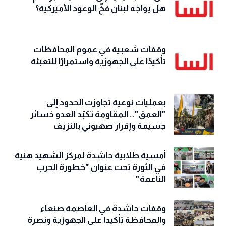
هل يواجه لبنان فخّ الوعود الأميركية؟
وقفات شعبية في عموم المحافظات
تأكيدًا على الجهوزية واستمرارًا للتعبئة
بعمليات نوعية تجاوزت الحدود إلى
"العمق".. المقاومة تكبّد العدو خسائر
جسيمة وإقرار صهيوني بالنزيف
أمسية طلابية حاشدة لمركز الشهيد هنية
في الثورة تحت عنوان "خطورة الحرب
الناعمة"
وقفات حاشدة في العاصمة صنعاء
والمحافظة تأكيدا على الجهوزية ونصرة