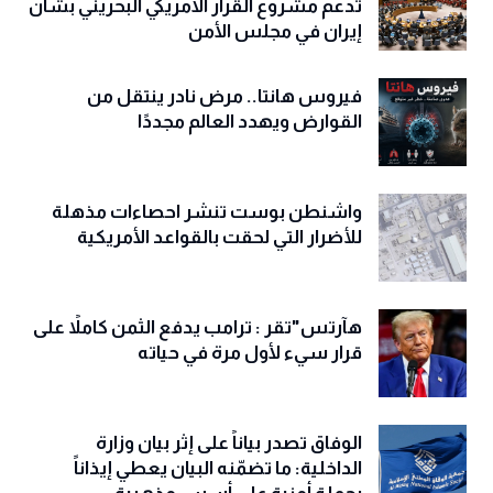
تدعم مشروع القرار الأمريكي البحريني بشأن
إيران في مجلس الأمن
فيروس هانتا.. مرض نادر ينتقل من
القوارض ويهدد العالم مجددًا
واشنطن بوست تنشر احصاءات مذهلة
للأضرار التي لحقت بالقواعد الأمريكية
هآرتس"تقر : ترامب يدفع الثمن كاملاً على
قرار سيء لأول مرة في حياته
الوفاق تصدر بياناً على إثر بيان وزارة
الداخلية: ما تضمّنه البيان يعطي إيذاناً