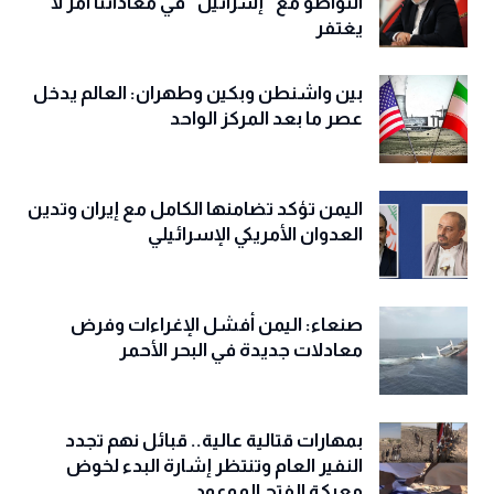
التواطؤ مع "إسرائيل" في معاداتنا أمر لا
يغتفر
بين واشنطن وبكين وطهران: العالم يدخل
عصر ما بعد المركز الواحد
اليمن تؤكد تضامنها الكامل مع إيران وتدين
العدوان الأمريكي الإسرائيلي
صنعاء: اليمن أفشل الإغراءات وفرض
معادلات جديدة في البحر الأحمر
بمهارات قتالية عالية.. قبائل نهم تجدد
النفير العام وتنتظر إشارة البدء لخوض
معركة الفتح الموعود