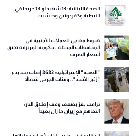
الصحة اللبنانية: 13 شهيدا و 14 جريحا في
النبطية وكفردونين وجبشيت
هبوط مفاجئ للعملات الأجنبية في
المحافظات المحتلة.. حكومة المرتزقة تخنق
أسعار الصرف
"الصحة" الإسرائيلية: 8683 إصابة منذ بدء
"زئير الأسد".. ومئات الجرحى شمالاً
ترامب يقرّ بضعف وقف إطلاق النار:
التفاهم مع إيران ما زال بعيداً