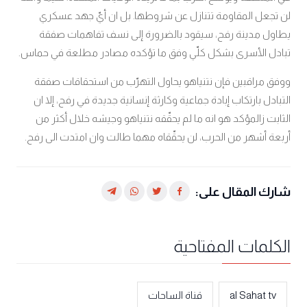
لن تجعل المقاومة تتنازل عن شروطها
بل ان أيّ جهد عسكري
.
يطاول مدينة رفح، سيقود بالضرورة إلى نسف تفاهمات صفقة
تبادل الأسرى بشكل كلّي وفق ما تؤكده مصادر مطلعة في حماس.
ووفق مراقبين فإن نتنياهو يحاول التهرّب من استحقاقات صفقة
التبادل بارتكاب إبادة جماعية وكارثة إنسانية جديدة في رفح، إلا ان
الثابت زالمؤكد هو انه ما لم يحقّقه نتنياهو وجيشه خلال أكثر من
أربعة أشهر من الحرب، لن يحقّقاه مهما طالت وان امتدت الى رفح.
شارك المقال على:
الكلمات المفتاحية
al Sahat tv
قناة الساحات