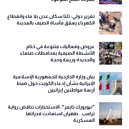
تقرير دولي: ثلثا سكان عدن بلا ماء وانقطاع
الكهرباء يعمّق مأساة الصيف بالمدينة
عروض وفعاليات متنوعة في ختام
الأنشطة الصيفية بمحافظات صنعاء
والحديدة وريمة وحجة
‏بيان وزارة الخارجية للجمهورية الإسلامية
الإيرانية بشأن إدعاء الكويت حول ضبط
أربعة مواطنين إيرانيين
"نيويورك تايمز": الاستخبارات تناقض رواية
ترامب.. طهران استعادت قدراتها
العسكرية