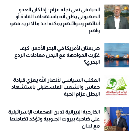
الحية في نعي نجله عزام : إذا كان العدو
الصهيوني يظن أنه باستهداف القادة أو
أبنائهم وعوائلهم يمكنه أخذ ما لا نريد فهو
واهم
هزيمتان لأمريكا في البحر الأحمر: كيف
غيّرت المواجهة مع اليمن معادلات الردع
البحري؟
المكتب السياسي لأنصار الله يعزي قيادة
حماس والشعب الفلسطيني باستشهاد
البطل عزام الحية
الخارجية الإيرانية تدين الهجمات الإسرائيلية
على ضاحية بيروت الجنوبية وتؤكد تضامنها
مع لبنان