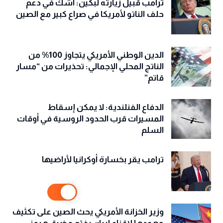
ترامب قبيل زيارته لبكين: أشك في دعم
حلف الناتو لأمريكا في صراع كبير مع الصين
الدين الوطني الأمريكي يتجاوز 100% من
الناتج المحلي الإجمالي: تحذيرات من “مسار
قاتم”
الدفاع الفنلندية: لا يمكن إسقاط
المسيرات قرب الحدود الروسية في أوقات
السلم
ترامب يقر بخسارة أوكرانيا لأراضيها
وزير الخزانة الأمريكي يحث الصين على تكثيف