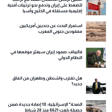
للضغط على إيران وتدفع نحو ترتيبات أمنية
إقليمية مستقلة في الخليج وآسيا
استمرار البحث عن جنديين أمريكيين
مفقودين جنوبي المغرب
قاليباف: صمود إيران سيغيّر موقعها في
النظام الدولي
هل تقترب واشنطن وطهران من اتفاق
جديد؟
الصحة" الإسرائيلية: 18 إصابة جديدة ضمن
حصيلة بلغت 8621 منذ 28 شباط