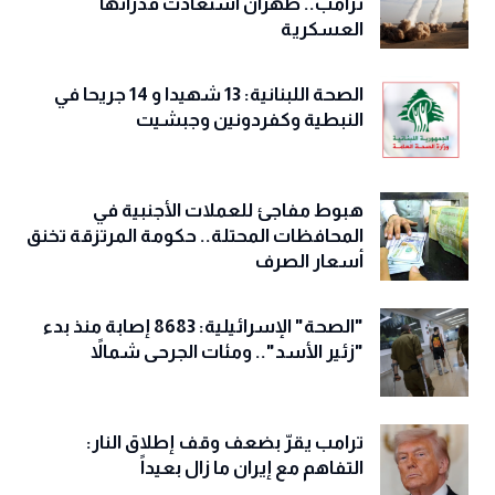
ترامب.. طهران استعادت قدراتها
العسكرية
الصحة اللبنانية: 13 شهيدا و 14 جريحا في
النبطية وكفردونين وجبشيت
هبوط مفاجئ للعملات الأجنبية في
المحافظات المحتلة.. حكومة المرتزقة تخنق
أسعار الصرف
"الصحة" الإسرائيلية: 8683 إصابة منذ بدء
"زئير الأسد".. ومئات الجرحى شمالاً
ترامب يقرّ بضعف وقف إطلاق النار:
التفاهم مع إيران ما زال بعيداً