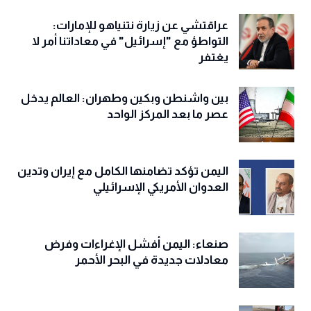
عراقتشي عن زيارة نتنياهو للإمارات:
التواطؤ مع "إسرائيل" في معاداتنا أمر لا
يغتفر
بين واشنطن وبكين وطهران: العالم يدخل
عصر ما بعد المركز الواحد
اليمن تؤكد تضامنها الكامل مع إيران وتدين
العدوان الأمريكي الإسرائيلي
صنعاء: اليمن أفشل الإغراءات وفرض
معادلات جديدة في البحر الأحمر