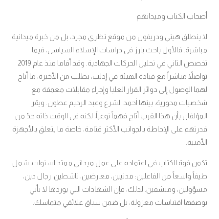
أصحاب الكتاب وميدانهم
لا ينطلق هيني ودريفون من موقع نظري مجرد، بل من خبرة ميدانية
مباشرة. فالأول باحث بارز في دراسات الإسلام السياسي، فيما
تخصص الثاني في تحليل الحركات الجهادية. وقد أقاما منذ عام 2019
تواصلاً مباشراً مع قيادة الهيئة في إدلب، بطلب من الأخيرة، ما أتاح
لهما الوصول إلى دوائر القرار العليا وإجراء مقابلات معمقة مع
شخصيات محورية، بينها أحمد الشرع وعبد الرحيم عطون. ويقر
المؤلفان بأن هذا القرب أتاح فهماً نوعياً، لكنه في الوقت ذاته حدّ من
قدرتهم على الإحاطة بالجوانب الأكثر قتامة، خاصة ما يتعلق بالأجهزة
الأمنية.
تكمن قوة الكتاب في اعتماده على عمل ميداني ممتد لسنوات، شمل
طيفاً واسعاً من الفاعلين: مدنيين، معارضين، ناشطين، رجال دين،
مسؤولين، ومنشقين. لذلك، فإن الشهادات التي يوردها لا تأتي
بوصفها اقتباسات معزولة، بل ضمن سياق علائقي متماسك.