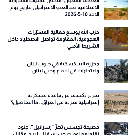
العصف المأكول | ملخص عمليات المقاومة
الاسلامية ضد العدو الاسرائيلي بتاريخ يوم
الاحد 10-5-2026
حزب الله يوسع فعالية المسيّرات
الهجومية: المقاومة تواصل الاصطياد داخل
الشريط الأمني
مجزرة السكسكية في جنوب لبنان..
واعتداءات في البقاع وجبل لبنان
تقرير يكشف عن قاعدة عسكرية
إسرائيلية سرية في العراق.. ما التفاصيل؟
فضيحة تجسس تهزّ "إسرائيل": جنود
نقلوا معلومات حساسة إلى إيران مقابل