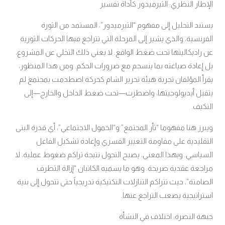
الإطار النظري: الثيرميدور كأداة تفسير
يستند التحليل إلى مفهوم “الثيرميدور”، المستمد من الثورة
الفرنسية، والذي يشير إلى المرحلة التي تتراجع فيها الحركات الثورية
عن راديكاليتها تحت ضغط الواقع. لا يعني ذلك التخلي عن المشروع،
بل إعادة صياغته بما ينسجم مع ضرورات الحكم. ومن هذا المنظور،
يقرأ المؤلفان تجربة هيئة تحرير الشام كحركة اصطدمت بمجتمع لم
يتقبل أيديولوجيتها، واضطرت—تحت ضغط الداخل والخارج—إلى
التكيف.
ويبرز هنا مفهوما “ثأر المجتمع” و“الخمول الاجتماعي”، أي قدرة البنى
التقليدية على مقاومة التغيير القسري وإعادة تشكيل الفاعل
السياسي. وبهذا المعنى، يصبح التحول نتيجة تراكم ضغوط عملية، لا
مراجعة عقدية صريحة. وهو ما يسميه الكاتبان “إزالة التطرف
الصامتة”، حيث تتراكم التنازلات التكتيكية تدريجياً حتى تتحول إلى بنية
استراتيجية يصعب التراجع عنها.
جبهة النصرة: اختلاف في النشأة