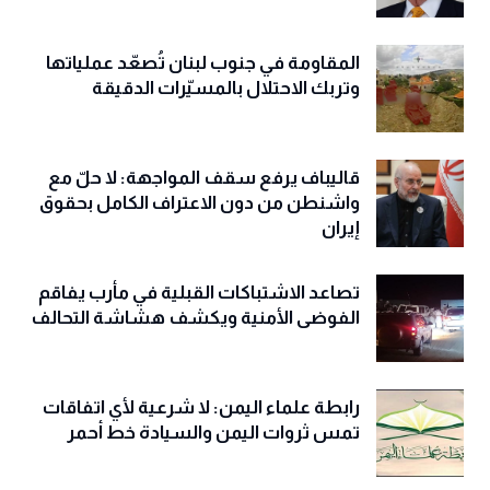
المقاومة في جنوب لبنان تُصعّد عملياتها
وتربك الاحتلال بالمسيّرات الدقيقة
قاليباف يرفع سقف المواجهة: لا حلّ مع
واشنطن من دون الاعتراف الكامل بحقوق
إيران
تصاعد الاشتباكات القبلية في مأرب يفاقم
الفوضى الأمنية ويكشف هشاشة التحالف
رابطة علماء اليمن: لا شرعية لأي اتفاقات
تمس ثروات اليمن والسيادة خط أحمر