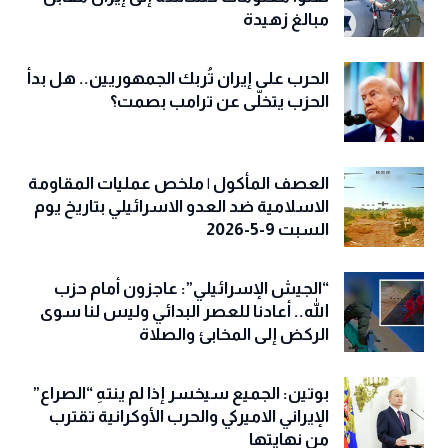
مبالغ زهيدة
الحرب على إيران تُربك الجمهوريين.. هل بدأ
الحزب يتخلّى عن ترامب بصمت؟
العصف المأكول | ملخص عمليات المقاومة
الاسلامية ضد العدو الاسرائيلي بتاريخ يوم
السبت 9-5-2026
“الجيش الإسرائيلي”: عاجزون أمام حزب
الله.. أعادنا للعصر البدائي وليس لنا سوى
الركض إلى المخابئ والصلاة
بوتين: الجميع سيخسر إذا لم ينتهِ “الصراع”
الإيراني الاميركي والحرب الأوكرانية تقترب
من نهايتها