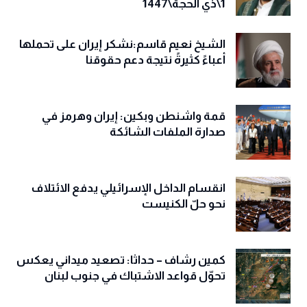
1\ذي الحجة\1447
الشيخ نعيم قاسم:نشكر إيران على تحملها
أعباءً كثيرةً نتيجة دعم حقوقنا
قمة واشنطن وبكين: إيران وهرمز في
صدارة الملفات الشائكة
انقسام الداخل الإسرائيلي يدفع الائتلاف
نحو حلّ الكنيست
كمين رشاف – حداثا: تصعيد ميداني يعكس
تحوّل قواعد الاشتباك في جنوب لبنان