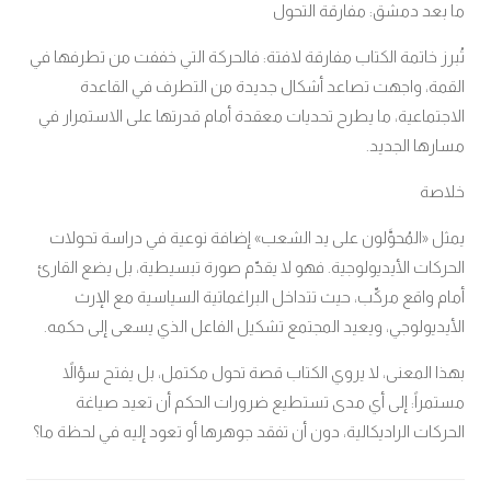
ما بعد دمشق: مفارقة التحول
تُبرز خاتمة الكتاب مفارقة لافتة: فالحركة التي خففت من تطرفها في
القمة، واجهت تصاعد أشكال جديدة من التطرف في القاعدة
الاجتماعية، ما يطرح تحديات معقدة أمام قدرتها على الاستمرار في
مسارها الجديد.
خلاصة
يمثل «المُحوَّلون على يد الشعب» إضافة نوعية في دراسة تحولات
الحركات الأيديولوجية. فهو لا يقدّم صورة تبسيطية، بل يضع القارئ
أمام واقع مركّب، حيث تتداخل البراغماتية السياسية مع الإرث
الأيديولوجي، ويعيد المجتمع تشكيل الفاعل الذي يسعى إلى حكمه.
بهذا المعنى، لا يروي الكتاب قصة تحول مكتمل، بل يفتح سؤالاً
مستمراً: إلى أي مدى تستطيع ضرورات الحكم أن تعيد صياغة
الحركات الراديكالية، دون أن تفقد جوهرها أو تعود إليه في لحظة ما؟