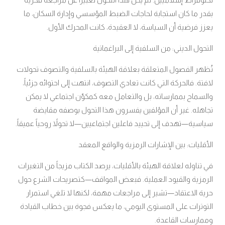
بقدر ما كان استجابة لحاجات الضبط المؤسسي وإدارة السكان، ما
يعزز فرضية أن السياسة، لا العقيدة، كانت المحرك الأول.
التحول الديني: من السلفية إلى البراغماتية
تُظهر الفصول المتعلقة بعلاقة الهيئة بالسلفية والتصوف تحولات
لافتة. فالحركة التي كانت تعادي التصوف، انتهت إلى احتوائه جزئياً،
والسماح بممارساته، بل والتعامل معه كمكوّن اجتماعي لا يمكن
تجاهله. غير أن المؤلفين يفسرون هذا التحول بوصفه مقايضة
سياسية—تهدف إلى تحييد فاعلين اجتماعيين—لا تحولاً روحياً عميقاً.
الأقليات: بين الإشارات الرمزية والواقع المعقد
في تناوله لعلاقة الهيئة بالأقليات، يرصد الكتاب مزيجاً من التغيرات
الرمزية والقيود العملية. فبعض المواقف—كتصريحات الشرع حول
حرية الاعتقاد—تشير إلى مراجعات مهمة، لكنها لا تلغي استمرار
التوترات على المستوى اليومي، ما يعكس فجوة بين خطاب القيادة
وممارسات القاعدة.