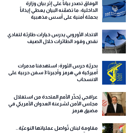
الوفاق تصدر بياناً على إثر بيان وزارة
الداخلية: ما تضمّنه البيان يعطي إيذاناً
بحملة أمنية على أسس مذهبية
الاتحاد الأوروبي يدرس خيارات طارئة لتفادي
نقص وقود الطائرات خلال الصيف
بحريّة حرس الثورة: استهدفنا مدمرات
أميركية في هرمز وأجبرنا 3 سفن حربية على
الانسحاب
عراقجي يُحذّر الأمم المتحدة من استغلال
مجلس الأمن لشرعنة العدوان الأمريكي في
مضيق هرمز
مقاومة لبنان تُواصل عملياتها النوعيّة..