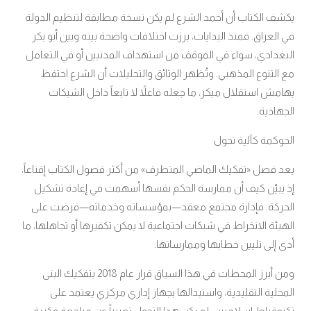
يكشف الكتاب أن أحمد الشرع لم يكن نسخة مطابقة لتنظيم الدولة
في العراق. فمنذ البدايات، برزت اختلافات واضحة بينه وبين أبو بكر
البغدادي، سواء في الموقف من استهداف المدنيين أو في التعامل
مع التنوع المذهبي. وتُظهر الوثائق والتحليلات أن الشرع احتفظ
بهامش استقلال مبكر، ما جعله فاعلاً لا تابعاً داخل الشبكات
الجهادية.
الحوكمة كآلية تحول
يعد فصل «تفكيك الماضي المتطرف» من أكثر فصول الكتاب إقناعاً،
إذ يبيّن كيف أن ممارسة الحكم نفسها أسهمت في إعادة تشكيل
الحركة. فإدارة مجتمع معقد—بمؤسساته وخدماته—فرضت على
الهيئة الانخراط في شبكات اجتماعية لا يمكن تكفيرها أو تجاهلها، ما
أدى إلى تليين خطابها وممارساتها.
ومن أبرز المحطات في هذا السياق قرار عام 2018 بتفكيك البنى
المحلية التقليدية، واستبدالها بجهاز إداري مركزي يعتمد على
تكنوقراط إسلاميين. لم يكن هذا التحول تعبيراً عن مراجعة فكرية