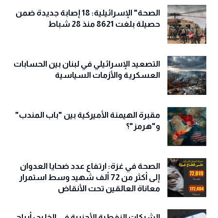
الصحة" الإسرائيلية: 18 إصابة جديدة ضمن
حصيلة بلغت 8621 منذ 28 شباط
التصعيد الإسرائيلي في لبنان بين الحسابات
العسكرية والأزمات السياسية
مقبرة الهيمنة الأميركية بين "باب المندب"
و"هرمز"؟
الصحة في غزة: ارتفاع عدد ضحايا العدوان
إلى أكثر من 72 ألف شهيد وسط استمرار
معاناة العالقين تحت الأنقاض
الشركات النفطية الأجنبية في الخليج: أرباح