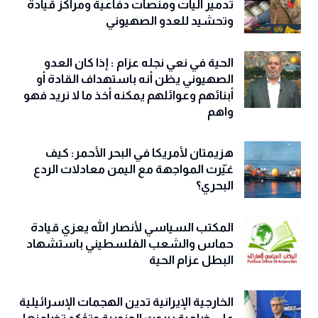
تدمير آليات ومنصات دفاعية ومراكز قيادة
وتحشيد للعدو الصهيوني
الحية في نعي نجله عزام : إذا كان العدو
الصهيوني يظن أنه باستهداف القادة أو
أبنائهم وعوائلهم يمكنه أخذ ما لا نريد فهو
واهم
هزيمتان لأمريكا في البحر الأحمر: كيف
غيّرت المواجهة مع اليمن معادلات الردع
البحري؟
المكتب السياسي لأنصار الله يعزي قيادة
حماس والشعب الفلسطيني باستشهاد
البطل عزام الحية
الخارجية الإيرانية تدين الهجمات الإسرائيلية