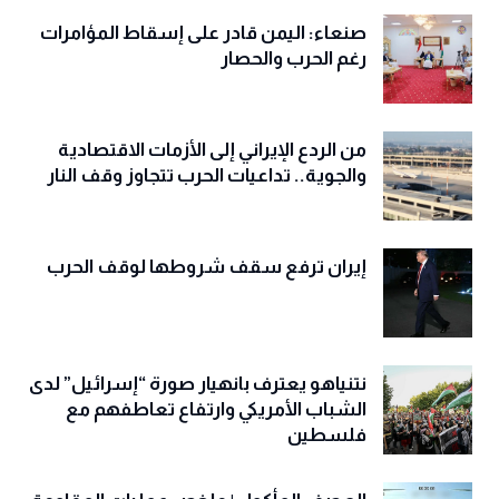
صنعاء: اليمن قادر على إسقاط المؤامرات
رغم الحرب والحصار
من الردع الإيراني إلى الأزمات الاقتصادية
والجوية.. تداعيات الحرب تتجاوز وقف النار
إيران ترفع سقف شروطها لوقف الحرب
نتنياهو يعترف بانهيار صورة “إسرائيل” لدى
الشباب الأمريكي وارتفاع تعاطفهم مع
فلسطين