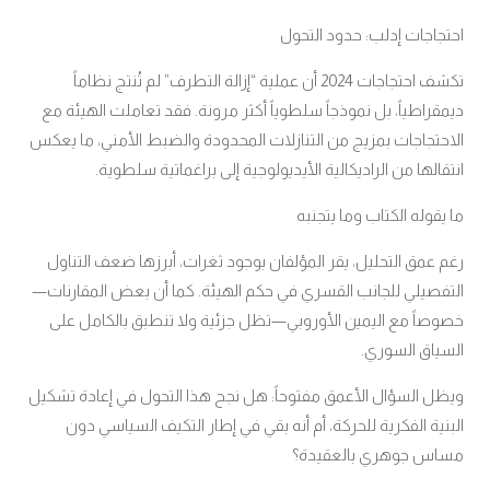
احتجاجات إدلب: حدود التحول
تكشف احتجاجات 2024 أن عملية “إزالة التطرف” لم تُنتج نظاماً
ديمقراطياً، بل نموذجاً سلطوياً أكثر مرونة. فقد تعاملت الهيئة مع
الاحتجاجات بمزيج من التنازلات المحدودة والضبط الأمني، ما يعكس
انتقالها من الراديكالية الأيديولوجية إلى براغماتية سلطوية.
ما يقوله الكتاب وما يتجنبه
رغم عمق التحليل، يقر المؤلفان بوجود ثغرات، أبرزها ضعف التناول
التفصيلي للجانب القسري في حكم الهيئة. كما أن بعض المقارنات—
خصوصاً مع اليمين الأوروبي—تظل جزئية ولا تنطبق بالكامل على
السياق السوري.
ويظل السؤال الأعمق مفتوحاً: هل نجح هذا التحول في إعادة تشكيل
البنية الفكرية للحركة، أم أنه بقي في إطار التكيف السياسي دون
مساس جوهري بالعقيدة؟