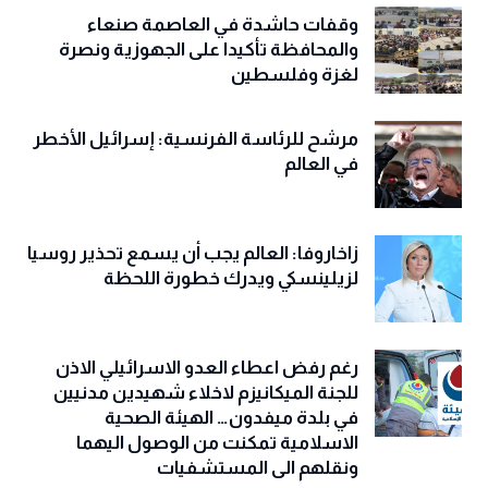
وقفات حاشدة في العاصمة صنعاء
والمحافظة تأكيدا على الجهوزية ونصرة
لغزة وفلسطين
مرشح للرئاسة الفرنسية: إسرائيل الأخطر
في العالم
زاخاروفا: العالم يجب أن يسمع تحذير روسيا
لزيلينسكي ويدرك خطورة اللحظة
رغم رفض اعطاء العدو الاسرائيلي الاذن
للجنة الميكانيزم لاخلاء شهيدين مدنيين
في بلدة ميفدون… الهيئة الصحية
الاسلامية تمكنت من الوصول اليهما
ونقلهم الى المستشفيات