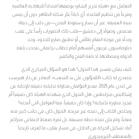
التعامل مع «هيئة تحرير الشام» بوصفها امتداداً للجهادية العالمية
وفرعاً من تنظيم القاعدة، أي كياناً غيّر شكله الظاهر دون أن يمس
بنيته العميقة. غير أن تسارع سقوط المدن—من حلب إلى حماة
فحمص، وصولاً إلى دمشق—قلب تلك التصورات رأساً على عقب.
وبدلاً من موجة انتقام طائفي أو تطبيق صارم للحدود، وجد
دبلوماسيون غربيون أنفسهم أمام خطاب براغماتي يتحدث بلغة
الدولة ومصالحها، لا بلغة الفتح والتكفير.
كيف يمكن تفسير هذا التحول؟ هذا هو السؤال المركزي الذي
يتصدى له كتاب «المُحوَّلون على يد الشعب»، الصادر عن دار هيرست
في لندن عام 2025. يقدم المؤلفان محاولة تحليلية دقيقة للإجابة عن
إشكاليتين مترابطتين: هل التحول الذي شهدته الهيئة كان حقيقياً أم
مجرد مناورة تكتيكية؟ وإذا كان حقيقياً، فما العوامل التي أنتجته؟
ويخلص الكتاب إلى نتيجة غير مريحة: التحول كان، في جانب كبير منه،
فعلياً، ولم يكن نتيجة خطة مسبقة، بل ثمرة ضغط اجتماعي متراكم
أعاد تشكيل الحركة من الداخل، في مسار يقارب ما يُعرف تاريخياً
بالمنعطف الثيرميدوري.