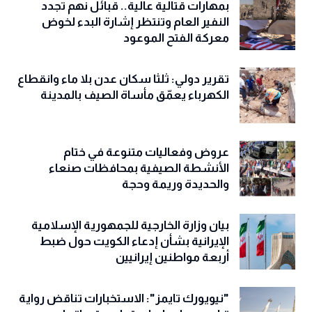
بمهارات قتالية عالية.. قبائل نهم تجدد
النفير العام وتنتظر إشارة البدء لخوض
معركة الفتح الموعود
تقرير دولي: ثلثا سكان عدن بلا ماء وانقطاع
الكهرباء يعمّق مأساة الصيف بالمدينة
عروض وفعاليات متنوعة في ختام
الأنشطة الصيفية بمحافظات صنعاء
والحديدة وريمة وحجة
‏بيان وزارة الخارجية للجمهورية الإسلامية
الإيرانية بشأن إدعاء الكويت حول ضبط
أربعة مواطنين إيرانيين
"نيويورك تايمز": الاستخبارات تناقض رواية