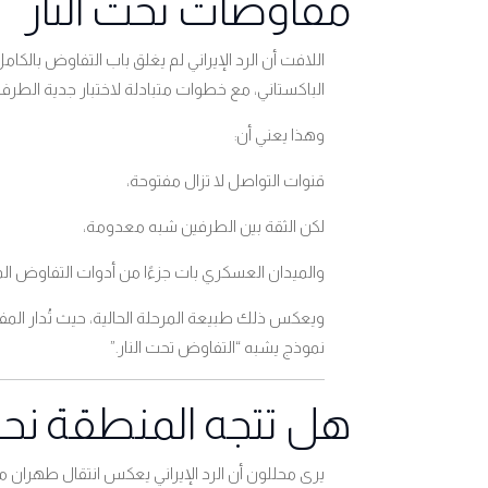
مفاوضات تحت النار
اللافت أن الرد الإيراني لم يغلق باب التفاوض بالك
الباكستاني، مع خطوات متبادلة لاختبار جدية الطرف 
وهذا يعني أن
:
قنوات التواصل لا تزال مفتوحة،
لكن الثقة بين الطرفين شبه معدومة،
والميدان العسكري بات جزءًا من أدوات التفاوض ال
ويعكس ذلك طبيعة المرحلة الحالية، حيث تُدار ال
نموذج يشبه “التفاوض تحت النار
”.
هل تتجه المنطقة نحو 
يرى محللون أن الرد الإيراني يعكس انتقال طهران