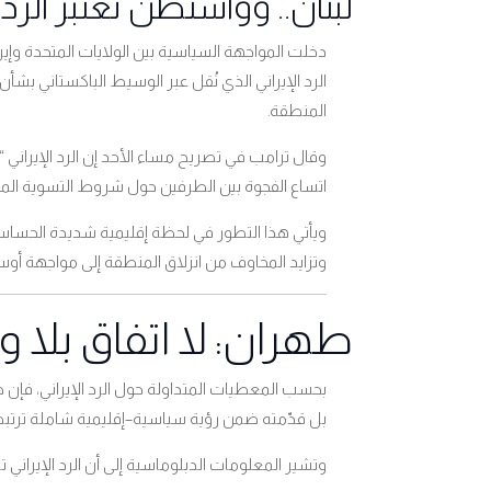
لبنان.. وواشنطن تعتبر الرد
دخلت المواجهة السياسية بين الولايات المتحدة وإير
الرد الإيراني الذي نُقل عبر الوسيط الباكستاني بشأ
المنطقة
.
وقال ترامب في تصريح مساء الأحد إن الرد الإيراني “ل
اتساع الفجوة بين الطرفين حول شروط التسوية ال
ويأتي هذا التطور في لحظة إقليمية شديدة الحساس
وتزايد المخاوف من انزلاق المنطقة إلى مواجهة أ
طهران: لا اتفاق بلا 
بحسب المعطيات المتداولة حول الرد الإيراني، فإن طهر
بل قدّمته ضمن رؤية سياسية–إقليمية شاملة ترتبط
وتشير المعلومات الدبلوماسية إلى أن الرد الإيران