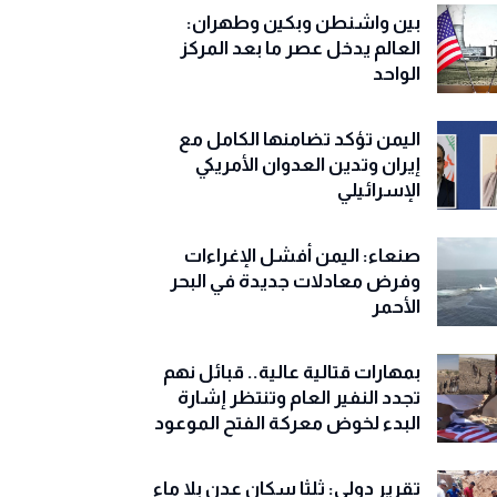
بين واشنطن وبكين وطهران:
العالم يدخل عصر ما بعد المركز
الواحد
اليمن تؤكد تضامنها الكامل مع
إيران وتدين العدوان الأمريكي
الإسرائيلي
صنعاء: اليمن أفشل الإغراءات
وفرض معادلات جديدة في البحر
الأحمر
بمهارات قتالية عالية.. قبائل نهم
تجدد النفير العام وتنتظر إشارة
البدء لخوض معركة الفتح الموعود
تقرير دولي: ثلثا سكان عدن بلا ماء