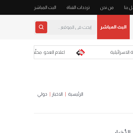
 بنا
من نحن
ترددات القناة
البث المباشر
البث المباشر
ائيلية
اعلام العدو: محلّقات حزب الله المفخخة أص
الرئيسية
الاخبار
دولي
الأخبار