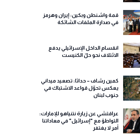
قمة واشنطن وبكين: إيران وهرمز
في صدارة الملفات الشائكة
انقسام الداخل الإسرائيلي يدفع
الائتلاف نحو حلّ الكنيست
كمين رشاف – حداثا: تصعيد ميداني
يعكس تحوّل قواعد الاشتباك في
جنوب لبنان
عراقتشي عن زيارة نتنياهو للإمارات:
التواطؤ مع "إسرائيل" في معاداتنا
أمر لا يغتفر