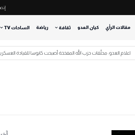
إتصل
مقالات الرأي
كيان العدو
رياضة
ثقافة
الساحات TV
م العدو: محلّقات حزب الله المفخخة أصبحت كابوسا للقيادة العسكرية الاسر
آخر 