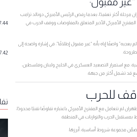
 “غير مقبول
”
ان مرحلة أكثر تعقيدًا، بعدما رفض الرئيس الأميركي دونالد ترامب
ن المقترح الأميركي الأخير المتعلق بالمفاوضات ووقف الحرب في
7:44
م يعجبه” واصفًا إياه بأنه “غير مقبول إطلاقًا”، في إشارة واضحة إلى
مطروحة
.
7:42
ية، مع استمرار التصعيد العسكري في الخليج ولبنان وفلسطين،
وسع قد تشمل أكثر من جبهة
.
وقف للحرب
تقا
ان لم تتعامل مع المقترح الأميركي باعتباره تفاوضًا تقنيًا محدودًا،
 بمستقبل الحرب والتوازنات في المنطقة
.
ي تضمّن مجموعة شروط أساسية، أبرزها
: