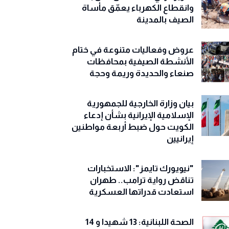
وانقطاع الكهرباء يعمّق مأساة
الصيف بالمدينة
عروض وفعاليات متنوعة في ختام
الأنشطة الصيفية بمحافظات
صنعاء والحديدة وريمة وحجة
‏بيان وزارة الخارجية للجمهورية
الإسلامية الإيرانية بشأن إدعاء
الكويت حول ضبط أربعة مواطنين
إيرانيين
"نيويورك تايمز": الاستخبارات
تناقض رواية ترامب.. طهران
استعادت قدراتها العسكرية
الصحة اللبنانية: 13 شهيدا و 14