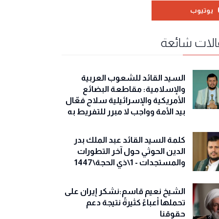
يوتيوب
لات شائعة
السيد القائد للشعوب العربية
والإسلامية: مقاطعة البضائع
الأمريكية والإسرائيلية سلاح فعّال
بيد الأمة وواجب لا مبرر للتفريط به
كلمة السيد القائد عبد الملك بدر
الدين الحوثي حول آخر التطورات
والمستجدات - 1\ذي الحجة\1447
الشيخ نعيم قاسم:نشكر إيران على
تحملها أعباءً كثيرةً نتيجة دعم
حقوقنا