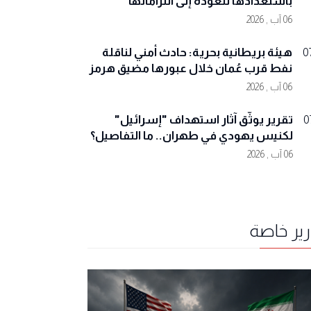
باستعدادها للعودة إلى التزاماتها
06 آب , 2026
هيئة بريطانية بحرية: حادث أمني لناقلة
0
نفط قرب عُمان خلال عبورها مضيق هرمز
06 آب , 2026
تقرير يوثّق آثار استهداف "إسرائيل"
0
لكنيس يهودي في طهران.. ما التفاصيل؟
06 آب , 2026
رير خاصة