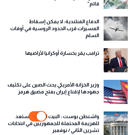
قاتم”
الدفاع الفنلندية: لا يمكن إسقاط
المسيرات قرب الحدود الروسية في أوقات
السلم
ترامب يقر بخسارة أوكرانيا لأراضيها
وزير الخزانة الأمريكي يحث الصين على تكثيف
جهودها لإقناع إيران بفتح مضيق هرمز
واشنطن بوست : البيت الأبيض يستعد
للهزيمة المحتملة للجمهوريين في انتخابات
تشرين الثاني / نوفمبر