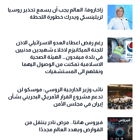
زاخاروفا: العالم يجب أن يسمع تحذير روسيا
لزيلينسكي ويدرك خطورة اللحظة
رغم رفض اعطاء العدو الاسرائيلي الاذن
للجنة الميكانيزم لاخلاء شهيدين مدنيين
في بلدة ميفدون… الهيئة الصحية
الاسلامية تمكنت من الوصول اليهما
ونقلهم الى المستشفيات
نائب وزير الخارجية الروسي: موسكو لن
تدعم مشروع القرار الأمريكي البحريني بشأن
إيران في مجلس الأمن
فيروس هانتا.. مرض نادر ينتقل من
القوارض ويهدد العالم مجددًا