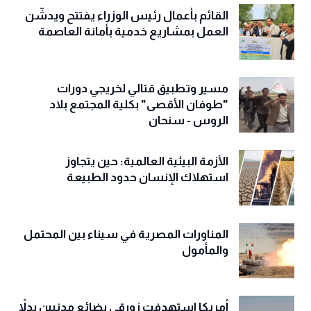
القائم بأعمال رئيس الوزراء يفتتح ويدشّن
العمل بمشاريع خدمية بأمانة العاصمة
مسير وتطبيق قتالي لخريجي دورات
"طوفان الأقصى" بكلية المجتمع بلاد
الروس - سنحان
الأزمة البيئية العالمية: حين يتجاوز
استهلاك الإنسان حدود الطبيعة
المناورات المصرية في سيناء بين المحتمل
والمأمول
أمريكا استهدفت زورقي بضائع مدنيين بدلاً