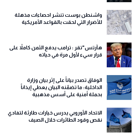
واشنطن بوست تنشر احصاءات مذهلة
للأضرار التي لحقت بالقواعد الأمريكية
هآرتس"تقر : ترامب يدفع الثمن كاملاً على
قرار سيء لأول مرة في حياته
الوفاق تصدر بياناً على إثر بيان وزارة
الداخلية: ما تضمّنه البيان يعطي إيذاناً
بحملة أمنية على أسس مذهبية
الاتحاد الأوروبي يدرس خيارات طارئة لتفادي
نقص وقود الطائرات خلال الصيف