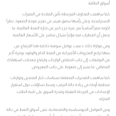
أسواق الطاقة.
كما ساهمت المخاوف المرتبطة بأمن الملاحة في الممرات
الاستراتيجية، وعلى رأسها
، في تعزيز موجة الصعود، نظراً
مضيق هرمز
لكونه ممراً أساسياً يمر عبره جزء كبير من تجارة النفط العالمية، ما
يجعل أي اضطراب فيه مؤثراً بشكل مباشر على الأسعار العالمية.
وفي موازاة ذلك، دعمت عوامل سوقية داخلية هذا الارتفاع، من
بينها تراجع المخزونات الأميركية من النفط الخام والوقود بوتيرة أكبر
من التوقعات، إلى جانب انخفاض الواردات وارتفاع معدلات استهلاك
المصافي، ما يشير إلى ضغوط على جانب المعروض.
كما ساهمت التقديرات المتعلقة بسياسات كبار المنتجين وتوازنات
منظمة أوبك في زيادة حالة الترقب، وسط تساؤلات حول استقرار
الإمدادات في المرحلة المقبلة وقدرة السوق على تلبية الطلب
المتزايد.
وبين العوامل الجيوسياسية والاقتصادية، تبقى أسواق النفط في حالة