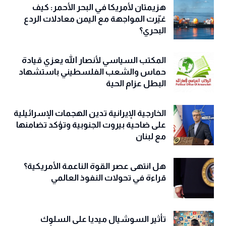
هزيمتان لأمريكا في البحر الأحمر: كيف
غيّرت المواجهة مع اليمن معادلات الردع
البحري؟
المكتب السياسي لأنصار الله يعزي قيادة
حماس والشعب الفلسطيني باستشهاد
البطل عزام الحية
الخارجية الإيرانية تدين الهجمات الإسرائيلية
على ضاحية بيروت الجنوبية وتؤكد تضامنها
مع لبنان
هل انتهى عصر القوة الناعمة الأمريكية؟
قراءة في تحولات النفوذ العالمي
تأثير السوشيال ميديا على السلوك