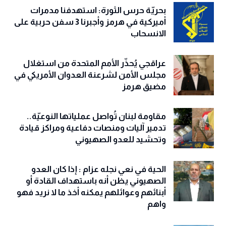
بحريّة حرس الثورة: استهدفنا مدمرات
أميركية في هرمز وأجبرنا 3 سفن حربية على
الانسحاب
عراقجي يُحذّر الأمم المتحدة من استغلال
مجلس الأمن لشرعنة العدوان الأمريكي في
مضيق هرمز
مقاومة لبنان تُواصل عملياتها النوعيّة..
تدمير آليات ومنصات دفاعية ومراكز قيادة
وتحشيد للعدو الصهيوني
الحية في نعي نجله عزام : إذا كان العدو
الصهيوني يظن أنه باستهداف القادة أو
أبنائهم وعوائلهم يمكنه أخذ ما لا نريد فهو
واهم