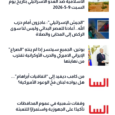
الاسلامية ضد العدو الاسرائيلي بتاريخ يوم
السبت 9-5-2026
“الجيش الإسرائيلي”: عاجزون أمام حزب
الله.. أعادنا للعصر البدائي وليس لنا سوى
الركض إلى المخابئ والصلاة
بوتين: الجميع سيخسر إذا لم ينتهِ “الصراع”
الإيراني الاميركي والحرب الأوكرانية تقترب
من نهايتها
من كامب ديفيد إلى “اتفاقيات أبراهام”...
هل يواجه لبنان فخّ الوعود الأميركية؟
وقفات شعبية في عموم المحافظات
تأكيدًا على الجهوزية واستمرارًا للتعبئة