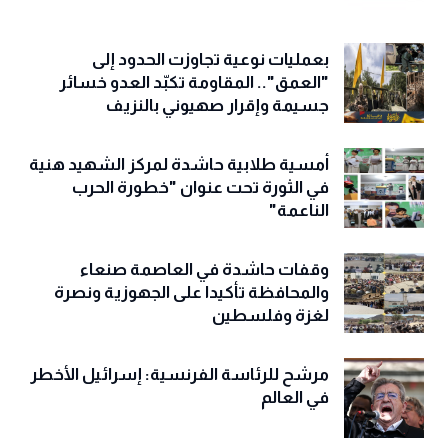
بعمليات نوعية تجاوزت الحدود إلى
"العمق".. المقاومة تكبّد العدو خسائر
جسيمة وإقرار صهيوني بالنزيف
أمسية طلابية حاشدة لمركز الشهيد هنية
في الثورة تحت عنوان "خطورة الحرب
الناعمة"
وقفات حاشدة في العاصمة صنعاء
والمحافظة تأكيدا على الجهوزية ونصرة
لغزة وفلسطين
مرشح للرئاسة الفرنسية: إسرائيل الأخطر
في العالم