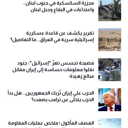
مجزرة السكسكية في جنوب لبنان..
واعتداءات في البقاع وجبل لبنان
تقرير يكشف عن قاعدة عسكرية
إسرائيلية سرية في العراق.. ما التفاصيل؟
فضيحة تجسس تهزّ "إسرائيل": جنود
نقلوا معلومات حساسة إلى إيران مقابل
مبالغ زهيدة
الحرب على إيران تُربك الجمهوريين.. هل بدأ
الحزب يتخلّى عن ترامب بصمت؟
العصف المأكول | ملخص عمليات المقاومة