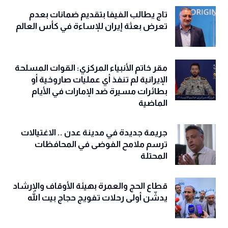
تاج يطالب الفيفا بتقديم ضمانات بعدم
تعرض بعثة إيران للإساءة في كأس العالم
مقر خاتم الأنبياء المركزي: القوات المسلحة
الإيرانية لم تنفذ أي عمليات صاروخية أو
بطائرات مسيرة ضد الإمارات في الأيام
الماضية
جريمة جديدة في مدينة عدن .. الاغتيالات
ترسم ملامح الفوضى في المحافظات
المحتلة
قطاع الحج والعمرة بهيئة الأوقاف والإرشاد
يدشّن أولى رحلات تفويج حجاج بيت الله