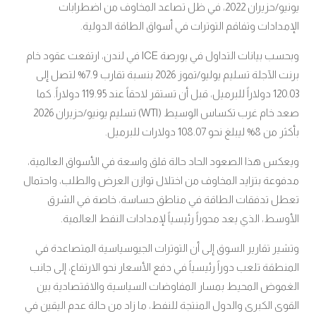
يونيو/حزيران 2022، في ظل تصاعد المخاوف من اضطرابات
الإمدادات وتفاقم التوترات في أسواق الطاقة الدولية.
وبحسب بيانات التداول في بورصة ICE في لندن، ارتفعت عقود خام
برنت الآجلة تسليم يوليو/تموز 2026 بنسبة تقارب 7.9% لتصل إلى
120.03 دولاراً للبرميل، قبل أن تستقر لاحقاً عند 119.95 دولاراً. كما
صعد خام غرب تكساس الوسيط (WTI) تسليم يونيو/حزيران 2026
بأكثر من 8% ليبلغ نحو 108.07 دولارات للبرميل.
ويعكس هذا الصعود الحاد حالة قلق واسعة في الأسواق العالمية،
مدفوعة بتزايد المخاوف من اختلال توازن العرض والطلب، واحتمال
تعطل تدفقات الطاقة في مناطق حساسة، خاصة في الشرق
الأوسط، الذي يعد محوراً رئيسياً لإمدادات النفط العالمية.
وتشير تقارير السوق إلى أن التوترات الجيوسياسية المتصاعدة في
المنطقة تلعب دوراً رئيسياً في دفع الأسعار نحو الارتفاع، إلى جانب
الغموض المحيط بمسار المفاوضات السياسية والاقتصادية بين
القوى الكبرى والدول المنتجة للنفط، ما زاد من حالة عدم اليقين في