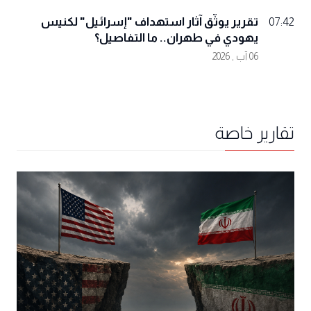
تقرير يوثّق آثار استهداف "إسرائيل" لكنيس
07:42
يهودي في طهران.. ما التفاصيل؟
06 آب , 2026
تقارير خاصة