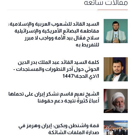
مقالات شائعة
السيد القائد للشعوب العربية والإسلامية:
مقاطعة البضائع الأمريكية والإسرائيلية
سلاح فعّال بيد الأمة وواجب لا مبرر
للتفريط به
كلمة السيد القائد عبد الملك بدر الدين
الحوثي حول آخر التطورات والمستجدات -
1\ذي الحجة\1447
الشيخ نعيم قاسم:نشكر إيران على تحملها
أعباءً كثيرةً نتيجة دعم حقوقنا
قمة واشنطن وبكين: إيران وهرمز في
صدارة الملفات الشائكة