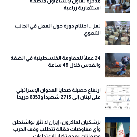
مذكرة تعاون لإنشاء أول منطقة
استثمارية زراعية
تعز .. اختتام دورة حول العمل في الجانب
التنموي
24 عملًا للمقاومة الفلسطينية في الضفة
والقدس خلال 48 ساعة
ارتفاع حصيلة ضحايا العدوان الإسرائيلي
على لبنان إلى 2715 شهيداً و8353 جريحاً
بزشكيان لماكرون: إيران لا تثق بواشنطن
وأي مفاوضات فعّالة تتطلب وقف الحرب
وضمانات بعدم تكرار الاعتداءات