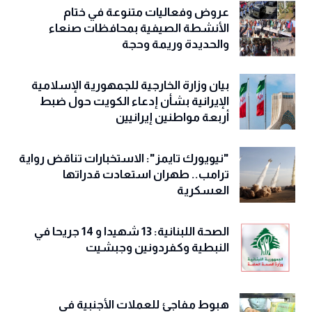
عروض وفعاليات متنوعة في ختام
الأنشطة الصيفية بمحافظات صنعاء
والحديدة وريمة وحجة
‏بيان وزارة الخارجية للجمهورية الإسلامية
الإيرانية بشأن إدعاء الكويت حول ضبط
أربعة مواطنين إيرانيين
"نيويورك تايمز": الاستخبارات تناقض رواية
ترامب.. طهران استعادت قدراتها
العسكرية
الصحة اللبنانية: 13 شهيدا و 14 جريحا في
النبطية وكفردونين وجبشيت
هبوط مفاجئ للعملات الأجنبية في