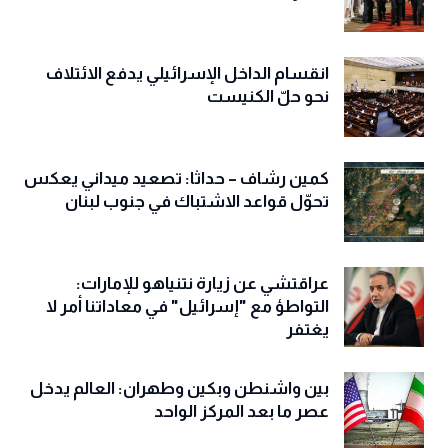
انقسام الداخل الإسرائيلي يدفع الائتلاف
نحو حلّ الكنيست
كمين رشاف – حداثا: تصعيد ميداني يعكس
تحوّل قواعد الاشتباك في جنوب لبنان
عراقتشي عن زيارة نتنياهو للإمارات:
التواطؤ مع "إسرائيل" في معاداتنا أمر لا
يغتفر
بين واشنطن وبكين وطهران: العالم يدخل
عصر ما بعد المركز الواحد