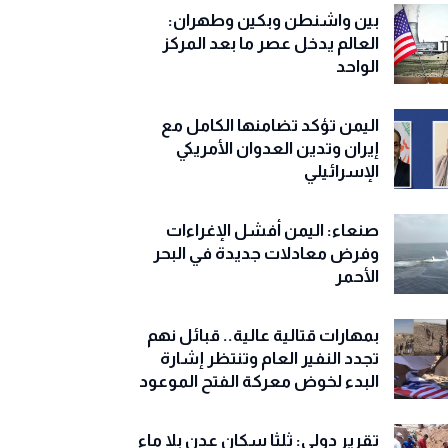
بين واشنطن وبكين وطهران:
العالم يدخل عصر ما بعد المركز
الواحد
اليمن تؤكد تضامنها الكامل مع
إيران وتدين العدوان الأمريكي
الإسرائيلي
صنعاء: اليمن أفشل الإغراءات
وفرض معادلات جديدة في البحر
الأحمر
بمهارات قتالية عالية.. قبائل نهم
تجدد النفير العام وتنتظر إشارة
البدء لخوض معركة الفتح الموعود
تقرير دولي: ثلثا سكان عدن بلا ماء