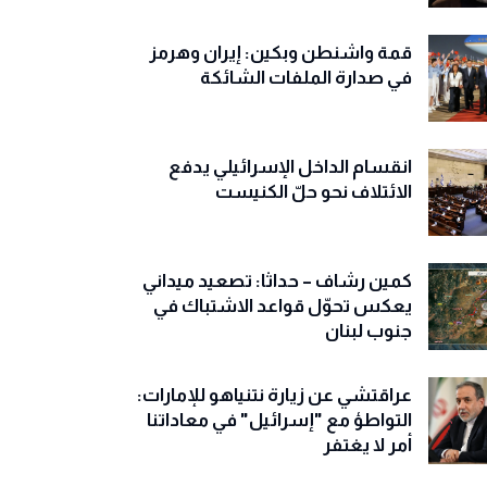
قمة واشنطن وبكين: إيران وهرمز
في صدارة الملفات الشائكة
انقسام الداخل الإسرائيلي يدفع
الائتلاف نحو حلّ الكنيست
كمين رشاف – حداثا: تصعيد ميداني
يعكس تحوّل قواعد الاشتباك في
جنوب لبنان
عراقتشي عن زيارة نتنياهو للإمارات:
التواطؤ مع "إسرائيل" في معاداتنا
أمر لا يغتفر