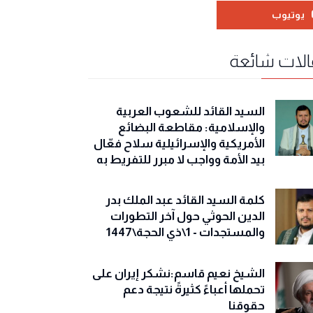
يوتيوب
لات شائعة
السيد القائد للشعوب العربية
والإسلامية: مقاطعة البضائع
الأمريكية والإسرائيلية سلاح فعّال
بيد الأمة وواجب لا مبرر للتفريط به
كلمة السيد القائد عبد الملك بدر
الدين الحوثي حول آخر التطورات
والمستجدات - 1\ذي الحجة\1447
الشيخ نعيم قاسم:نشكر إيران على
تحملها أعباءً كثيرةً نتيجة دعم
حقوقنا