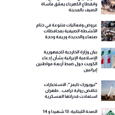
وانقطاع الكهرباء يعمّق مأساة
الصيف بالمدينة
عروض وفعاليات متنوعة في ختام
الأنشطة الصيفية بمحافظات
صنعاء والحديدة وريمة وحجة
‏بيان وزارة الخارجية للجمهورية
الإسلامية الإيرانية بشأن إدعاء
الكويت حول ضبط أربعة مواطنين
إيرانيين
"نيويورك تايمز": الاستخبارات
تناقض رواية ترامب.. طهران
استعادت قدراتها العسكرية
الصحة اللبنانية: 13 شهيدا و 14