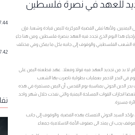
ديد للعهد في نصرة فلسطين
7:44
ليمنيين، ولأنها تبقى القضية المركزية لليمن قيادة وشعبا، فإن
بإحياء هذا اليوم الذي تجدد فيه العهد بنصرة فلسطين، ومن هنا جاء
رة الشعب الفلسطيني والوقوف إلى جانبه بكل ما يمكن وفي مختلف
7:42
م، لا بد من تجديد العهد فيه قولا وفعلا.. عهد قطعته اليمن على
م في البحر الاحمر بعمليات بطولية ناصرت بها الشعب
ك بدر الدين الحوثي بمناسبة يوم القدس، أن اليمن مستمرة في هذه
ضا انجازات القوات المسلحة اليمنية والتي نفذت خلال شهر واحد
تقا
 يؤكد السيد الحوثي التمسك بهذه الفضية، والوقوف إلى جانب
وقف يجب ان يمتد الى صفوف الأمة الاسلامية جمعاء.