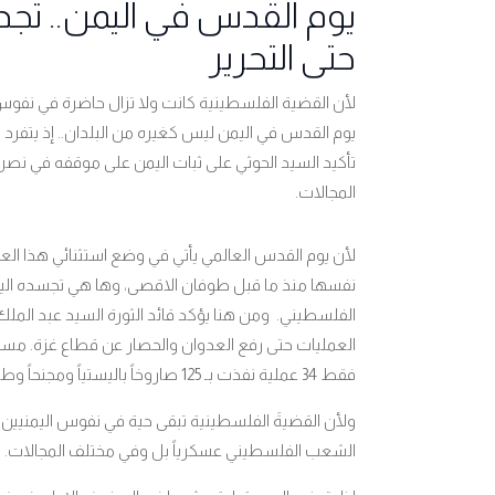
يوم القدس في اليمن.. تج
حتى التحرير
لأن القضية الفلسطينية كانت ولا تزال حاضرة في نفوس ا
يوم القدس في اليمن ليس كغيره من البلدان.. إذ يتفرد 
تأكيد السيد الحوثي على ثبات اليمن على موقفه في نص
المجالات.
لأن يوم القدس العالمي يأتي في وضع استثنائي هذا العا
نفسها منذ ما قبل طوفان الاقصى، وها هي تجسده اليو
الفلسطيني. ومن هنا يؤكد قائد الثورة السيد عبد المل
العمليات حتى رفع العدوان والحصار عن قطاع غزة. مستع
فقط 34 عملية نفذت بـ 125 صاروخاً باليستياً ومجنحاً وطائرة مسيرة.
ولأن القضيةَ الفلسطينية تبقى حية في نفوس اليمنيين،
الشعب الفلسطيني عسكرياً بل وفي مختلف المجالات. م