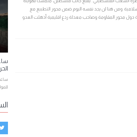
نصرة الشعب الفلسطيني.. يقبع جانب فلسطين، متمسكا بهويته
إسلامية
ومن هنا لن يجد نفسه اليوم ضمن محور التطبيع مع
.
مة دول محور المقاومة وصاحب معدلة ردع اقليمية أذهلت العدو
ساعا
الحر
ساعات
للمو
الس