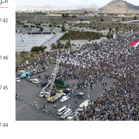
7:48
7:46
7:45
7:44