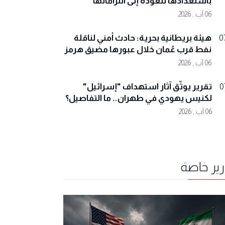
باستعدادها للعودة إلى التزاماتها
06 آب , 2026
هيئة بريطانية بحرية: حادث أمني لناقلة
0
نفط قرب عُمان خلال عبورها مضيق هرمز
06 آب , 2026
تقرير يوثّق آثار استهداف "إسرائيل"
0
لكنيس يهودي في طهران.. ما التفاصيل؟
06 آب , 2026
رير خاصة