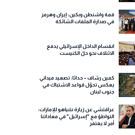
قمة واشنطن وبكين: إيران وهرمز
في صدارة الملفات الشائكة
انقسام الداخل الإسرائيلي يدفع
الائتلاف نحو حلّ الكنيست
كمين رشاف – حداثا: تصعيد ميداني
يعكس تحوّل قواعد الاشتباك في
جنوب لبنان
عراقتشي عن زيارة نتنياهو للإمارات:
التواطؤ مع "إسرائيل" في معاداتنا
أمر لا يغتفر