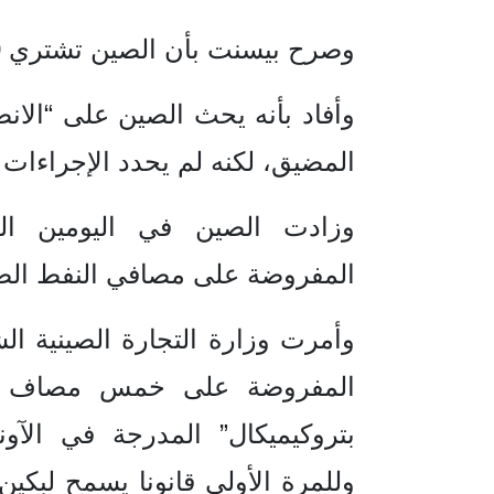
وصرح بيسنت بأن الصين تشتري 90 بالمئة من طاقة إيران.
وأفاد بأنه يحث الصين على “الانض
المضيق، لكنه لم يحدد الإجراءات ا
وزادت الصين في اليومين الما
المفروضة على مصافي النفط الصين
وأمرت وزارة التجارة الصينية الش
المفروضة على خمس مصاف مس
بتروكيميكال” المدرجة في الآون
وللمرة الأولى قانونا يسمح لبكي