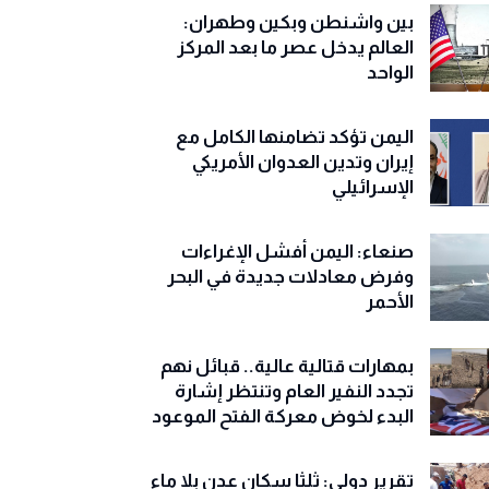
بين واشنطن وبكين وطهران:
العالم يدخل عصر ما بعد المركز
الواحد
اليمن تؤكد تضامنها الكامل مع
إيران وتدين العدوان الأمريكي
الإسرائيلي
صنعاء: اليمن أفشل الإغراءات
وفرض معادلات جديدة في البحر
الأحمر
بمهارات قتالية عالية.. قبائل نهم
تجدد النفير العام وتنتظر إشارة
البدء لخوض معركة الفتح الموعود
تقرير دولي: ثلثا سكان عدن بلا ماء