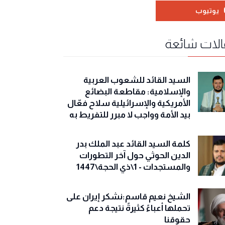
يوتيوب
لات شائعة
السيد القائد للشعوب العربية
والإسلامية: مقاطعة البضائع
الأمريكية والإسرائيلية سلاح فعّال
بيد الأمة وواجب لا مبرر للتفريط به
كلمة السيد القائد عبد الملك بدر
الدين الحوثي حول آخر التطورات
والمستجدات - 1\ذي الحجة\1447
الشيخ نعيم قاسم:نشكر إيران على
تحملها أعباءً كثيرةً نتيجة دعم
حقوقنا