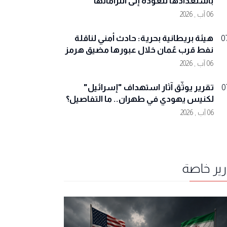
باستعدادها للعودة إلى التزاماتها
06 آب , 2026
هيئة بريطانية بحرية: حادث أمني لناقلة
0
نفط قرب عُمان خلال عبورها مضيق هرمز
06 آب , 2026
تقرير يوثّق آثار استهداف "إسرائيل"
0
لكنيس يهودي في طهران.. ما التفاصيل؟
06 آب , 2026
رير خاصة