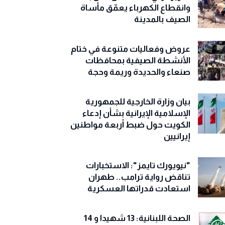
وانقطاع الكهرباء يعمّق مأساة
الصيف بالمدينة
عروض وفعاليات متنوعة في ختام
الأنشطة الصيفية بمحافظات
صنعاء والحديدة وريمة وحجة
‏بيان وزارة الخارجية للجمهورية
الإسلامية الإيرانية بشأن إدعاء
الكويت حول ضبط أربعة مواطنين
إيرانيين
"نيويورك تايمز": الاستخبارات
تناقض رواية ترامب.. طهران
استعادت قدراتها العسكرية
الصحة اللبنانية: 13 شهيدا و 14