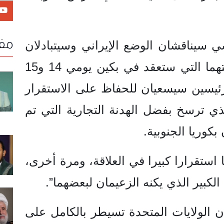
مقا
⁠سيناقشان الوضع الإيراني وسيتبادلان
الآراء حول ذلك شخصيا خلال قمتهما التي ستعقد في بكين يومي 14 و15
لرئيسين سيسعيان للحفاظ على الاستقرار
لذي ترسخ بفضل الهدنة التجارية التي تم
بكوريا الجنوبية.
ا ⁠استقرارا كبيرا في العلاقة، ومرة أخرى،
لكبير الذي يكنه الزعيمان لبعضهما”.
الولايات المتحدة تسيطر بالكامل على