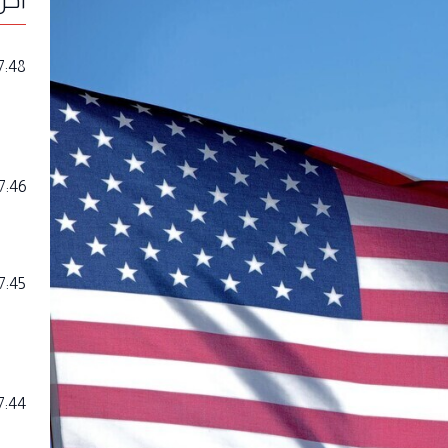
7:48
7:46
7:45
7:44