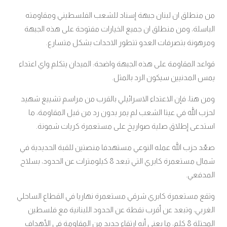
من منطلق ان لبنان جبهة إسناد للشعب الفلسطيني ومقاومته
الباسلة، ومن منطلق ان جميع الخيارات مفتوحة على هذه الجبهة
ومرهونة بتصرفات العدو تتطور الاحداث بشكل متسارع.
قواعد المقاومة على هذه الجبهة واضحة: الميدان يتكلم واي اعتداء
يمس المدنيين سيكون الرد بالمثل.
ومن هنا، فإن الاعتداء الاسرائيلي بالقرب من مراسم تشييع شهيد
لحزب الله في عيتا الشعب لم يمر بدون رد من قبل المقاومة، ما
استدعى إطلاق صلية صواريخ على مستعمرة كريات شمونة.
صعّد حزب الله عمله النوعي مستهدفا منصتين للقبة الحديدية في
شمال مستعمرة كابري التي تبعد 8 كيلومترات عن الحدود، بسلاح
المدفعي.
وتقع مستعمرة كابري شرقي مستعمرة نهاريا في القطاع الساحلي
الغربي، وتبعد عن أقرب نقطة عن الحدود اللبنانية مع فلسطين
المحتلة 8 كلم، ما يعني أنه ارتقاء جديد من المقاومة في الأهداف