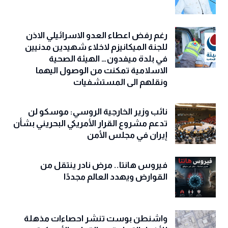
رغم رفض اعطاء العدو الاسرائيلي الاذن
للجنة الميكانيزم لاخلاء شهيدين مدنيين
في بلدة ميفدون… الهيئة الصحية
الاسلامية تمكنت من الوصول اليهما
ونقلهم الى المستشفيات
نائب وزير الخارجية الروسي: موسكو لن
تدعم مشروع القرار الأمريكي البحريني بشأن
إيران في مجلس الأمن
فيروس هانتا.. مرض نادر ينتقل من
القوارض ويهدد العالم مجددًا
واشنطن بوست تنشر احصاءات مذهلة