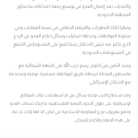
والمديات بعد إمعان العدو في توسيع رقعة اعتداءاته بما يتجاوز
المنطقة الحدودية
.
ونظرا لتلك التطورات، والارتقاء الاضافي في نسبة العمليات وفي
سخونة المواجهات وحدتها، تساءلت وسائل اعلام العدو عن الردع
الذي تكلم عنه جيش الاحتلال بينما يُمنع على المستوطنين التجمع
في المستوطنات الحدودية.
ومنذ الثامن من اكتوبر، رسم حزب الله على الجبهة الشمالية مع
فلسطين المحتلة خريطة طريق لمواجهة مستمرة، يومية ومحتدمة
مع الاحتلال الإسرائيلي.
وقد استطاع الحزب توجيه رسائل من نار استهدفت مئات المواقع
الإسرائيلية على طول الحدود اللبنانية الفلسطينية ما اربك حسابات العدو
ودفع بتعزيزات لردع المقاومة الاسلامية في لبنان، الا انها تؤكد: لا حياد
على هذه الجبهة والكلام للميدان.