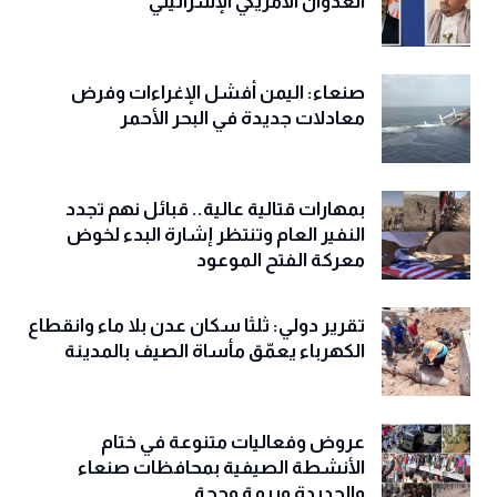
العدوان الأمريكي الإسرائيلي
صنعاء: اليمن أفشل الإغراءات وفرض
معادلات جديدة في البحر الأحمر
بمهارات قتالية عالية.. قبائل نهم تجدد
النفير العام وتنتظر إشارة البدء لخوض
معركة الفتح الموعود
تقرير دولي: ثلثا سكان عدن بلا ماء وانقطاع
الكهرباء يعمّق مأساة الصيف بالمدينة
عروض وفعاليات متنوعة في ختام
الأنشطة الصيفية بمحافظات صنعاء
والحديدة وريمة وحجة