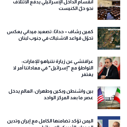
انقسام الداخل الإسرائيلي يدفع الائتلاف
نحو حلّ الكنيست
كمين رشاف – حداثا: تصعيد ميداني يعكس
تحوّل قواعد الاشتباك في جنوب لبنان
عراقتشي عن زيارة نتنياهو للإمارات:
التواطؤ مع "إسرائيل" في معاداتنا أمر لا
يغتفر
بين واشنطن وبكين وطهران: العالم يدخل
عصر ما بعد المركز الواحد
اليمن تؤكد تضامنها الكامل مع إيران وتدين