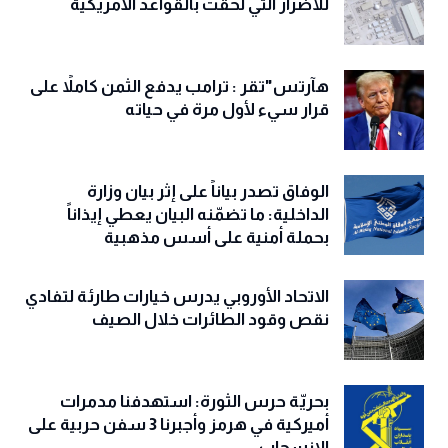
للأضرار التي لحقت بالقواعد الأمريكية
هآرتس"تقر : ترامب يدفع الثمن كاملاً على
قرار سيء لأول مرة في حياته
الوفاق تصدر بياناً على إثر بيان وزارة
الداخلية: ما تضمّنه البيان يعطي إيذاناً
بحملة أمنية على أسس مذهبية
الاتحاد الأوروبي يدرس خيارات طارئة لتفادي
نقص وقود الطائرات خلال الصيف
بحريّة حرس الثورة: استهدفنا مدمرات
أميركية في هرمز وأجبرنا 3 سفن حربية على
الانسحاب