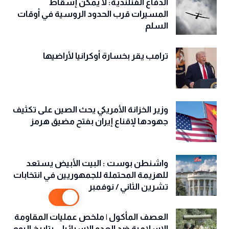
الدفاع الفنلندية: لا يمكن إسقاط
المسيرات قرب الحدود الروسية في أوقات
السلم
ترامب يقر بخسارة أوكرانيا لأراضيها
وزير الخزانة الأمريكي يحث الصين على تكثيف
جهودها لإقناع إيران بفتح مضيق هرمز
واشنطن بوست : البيت الأبيض يستعد
للهزيمة المحتملة للجمهوريين في انتخابات
تشرين الثاني / نوفمبر
العصف المأكول | ملخص عمليات المقاومة
الاسلامية ضد العدو الاسرائيلي بتاريخ اليوم