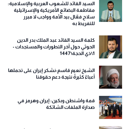
السيد القائد للشعوب العربية والإسلامية:
مقاطعة البضائع الأمريكية والإسرائيلية
سلاح فعّال بيد الأمة وواجب لا مبرر
للتفريط به
كلمة السيد القائد عبد الملك بدر الدين
الحوثي حول آخر التطورات والمستجدات -
1\ذي الحجة\1447
الشيخ نعيم قاسم:نشكر إيران على تحملها
أعباءً كثيرةً نتيجة دعم حقوقنا
قمة واشنطن وبكين: إيران وهرمز في
صدارة الملفات الشائكة