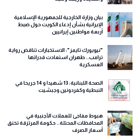
‏بيان وزارة الخارجية للجمهورية الإسلامية
الإيرانية بشأن إدعاء الكويت حول ضبط
أربعة مواطنين إيرانيين
"نيويورك تايمز": الاستخبارات تناقض رواية
ترامب.. طهران استعادت قدراتها
العسكرية
الصحة اللبنانية: 13 شهيدا و 14 جريحا في
النبطية وكفردونين وجبشيت
هبوط مفاجئ للعملات الأجنبية في
المحافظات المحتلة.. حكومة المرتزقة تخنق
أسعار الصرف