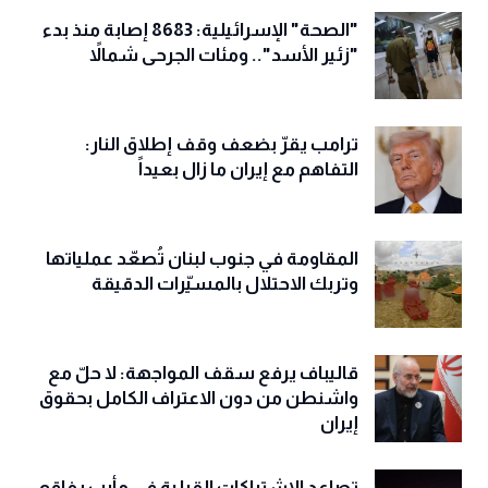
"الصحة" الإسرائيلية: 8683 إصابة منذ بدء
"زئير الأسد".. ومئات الجرحى شمالاً
ترامب يقرّ بضعف وقف إطلاق النار:
التفاهم مع إيران ما زال بعيداً
المقاومة في جنوب لبنان تُصعّد عملياتها
وتربك الاحتلال بالمسيّرات الدقيقة
قاليباف يرفع سقف المواجهة: لا حلّ مع
واشنطن من دون الاعتراف الكامل بحقوق
إيران
تصاعد الاشتباكات القبلية في مأرب يفاقم