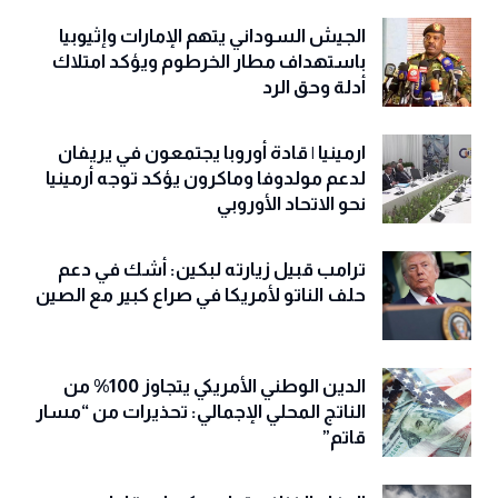
الجيش السوداني يتهم الإمارات وإثيوبيا
باستهداف مطار الخرطوم ويؤكد امتلاك
أدلة وحق الرد
ارمينيا | قادة أوروبا يجتمعون في يريفان
لدعم مولدوفا وماكرون يؤكد توجه أرمينيا
نحو الاتحاد الأوروبي
ترامب قبيل زيارته لبكين: أشك في دعم
حلف الناتو لأمريكا في صراع كبير مع الصين
الدين الوطني الأمريكي يتجاوز 100% من
الناتج المحلي الإجمالي: تحذيرات من “مسار
قاتم”