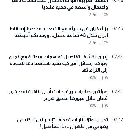
الضفة الغربية: قوات الاحتلال تنفذ حملات دهم
07:46
واعتقال واسعة في مخيم قلنديا
06 آب , 2026
بزشكيان في حديثه مع الشعب: مخطط إسقاط
07:45
إيران خلال 48 ساعة فشل.. ووحدتكم أحبطته
06 آب , 2026
إيران تكشف تفاصيل تفاهمات مبدئية مع عُمان
07:44
وتؤكد: رسائل أميركية تفيد باستعدادها للعودة
إلى التزاماتها
06 آب , 2026
هيئة بريطانية بحرية: حادث أمني لناقلة نفط قرب
07:44
عُمان خلال عبورها مضيق هرمز
06 آب , 2026
تقرير يوثّق آثار استهداف "إسرائيل" لكنيس
07:42
يهودي في طهران.. ما التفاصيل؟