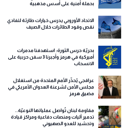
بحملة أمنية على أسس مذهبية
الاتحاد الأوروبي يدرس خيارات طارئة لتفادي
نقص وقود الطائرات خلال الصيف
بحريّة حرس الثورة: استهدفنا مدمرات
أميركية في هرمز وأجبرنا 3 سفن حربية على
الانسحاب
عراقجي يُحذّر الأمم المتحدة من استغلال
مجلس الأمن لشرعنة العدوان الأمريكي في
مضيق هرمز
مقاومة لبنان تُواصل عملياتها النوعيّة..
تدمير آليات ومنصات دفاعية ومراكز قيادة
وتحشيد للعدو الصهيوني