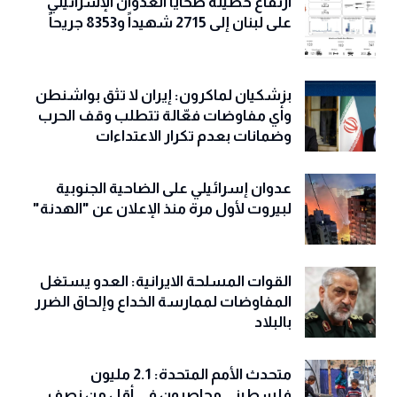
ارتفاع حصيلة ضحايا العدوان الإسرائيلي
على لبنان إلى 2715 شهيداً و8353 جريحاً
بزشكيان لماكرون: إيران لا تثق بواشنطن
وأي مفاوضات فعّالة تتطلب وقف الحرب
وضمانات بعدم تكرار الاعتداءات
عدوان إسرائيلي على الضاحية الجنوبية
لبيروت لأول مرة منذ الإعلان عن "الهدنة"
القوات المسلحة الايرانية: العدو يستغل
المفاوضات لممارسة الخداع وإلحاق الضرر
بالبلاد
متحدث الأمم المتحدة: 2.1 مليون
فلسطيني محاصرون في أقل من نصف