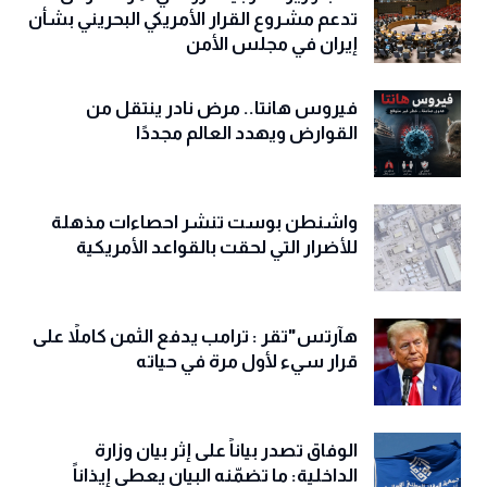
تدعم مشروع القرار الأمريكي البحريني بشأن
إيران في مجلس الأمن
فيروس هانتا.. مرض نادر ينتقل من
القوارض ويهدد العالم مجددًا
واشنطن بوست تنشر احصاءات مذهلة
للأضرار التي لحقت بالقواعد الأمريكية
هآرتس"تقر : ترامب يدفع الثمن كاملاً على
قرار سيء لأول مرة في حياته
الوفاق تصدر بياناً على إثر بيان وزارة
الداخلية: ما تضمّنه البيان يعطي إيذاناً