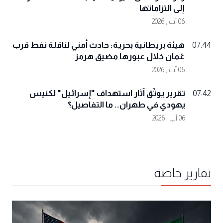
إلى التزاماتها
06 آب , 2026
هيئة بريطانية بحرية: حادث أمني لناقلة نفط قرب
07:44
عُمان خلال عبورها مضيق هرمز
06 آب , 2026
تقرير يوثّق آثار استهداف "إسرائيل" لكنيس
07:42
يهودي في طهران.. ما التفاصيل؟
06 آب , 2026
تقارير خاصة