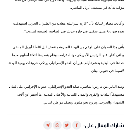
مؤقتة بدأت في منتصف أبريل الماضي.
وأفادت مصادر لبنانيّة بأن “غارة اسرائيلية معادية من الطيران الحربي استهدفت
بعدة صواريخ مبنى سكني في حارة حريك في الضاحية الجنوبية لبيروت”.
يأتي هذا العدوان على الرغم من الهدنة المبرمة منتصف ليل 16-17 أبريل الماضي،
والتي أعلن عنها الرئيس الأمريكي دونالد ترامب وقام بتمديدها لثلاثة أسابيع بعدما
حددها في البداية بعشرة أيام، غير أن العدو الإسرائيلي يرتكب خروقات يومية للهدنة
لاسيما في جنوبي لبنان.
ومنذ الثاني من مارس الماضي، صعّد العدو الإسرائيلي، عدوانه الإجرامي على لبنان
مستهدفاً البلدات والقرى والمدن اللبنانية والأعيان المدنية، ما أسفر عن آلاف
الشهداء والجرحى ونزوح نحو مليون ونصف مواطن لبناني.
شارك المقال على: