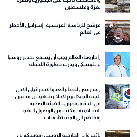
والمحافظة تأكيدا على الجهوزية ونصرة
لغزة وفلسطين
مرشح للرئاسة الفرنسية: إسرائيل الأخطر
في العالم
زاخاروفا: العالم يجب أن يسمع تحذير روسيا
لزيلينسكي ويدرك خطورة اللحظة
رغم رفض اعطاء العدو الاسرائيلي الاذن
للجنة الميكانيزم لاخلاء شهيدين مدنيين
في بلدة ميفدون… الهيئة الصحية
الاسلامية تمكنت من الوصول اليهما
ونقلهم الى المستشفيات
نائب وزير الخارجية الروسي: موسكو لن