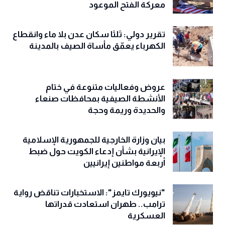
معركة الفتح الموعود
تقرير دولي: ثلثا سكان عدن بلا ماء وانقطاع
الكهرباء يعمّق مأساة الصيف بالمدينة
عروض وفعاليات متنوعة في ختام
الأنشطة الصيفية بمحافظات صنعاء
والحديدة وريمة وحجة
‏بيان وزارة الخارجية للجمهورية الإسلامية
الإيرانية بشأن إدعاء الكويت حول ضبط
أربعة مواطنين إيرانيين
"نيويورك تايمز": الاستخبارات تناقض رواية
ترامب.. طهران استعادت قدراتها
العسكرية