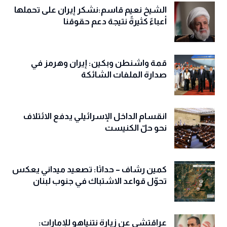
الشيخ نعيم قاسم:نشكر إيران على تحملها
أعباءً كثيرةً نتيجة دعم حقوقنا
قمة واشنطن وبكين: إيران وهرمز في
صدارة الملفات الشائكة
انقسام الداخل الإسرائيلي يدفع الائتلاف
نحو حلّ الكنيست
كمين رشاف – حداثا: تصعيد ميداني يعكس
تحوّل قواعد الاشتباك في جنوب لبنان
عراقتشي عن زيارة نتنياهو للإمارات: