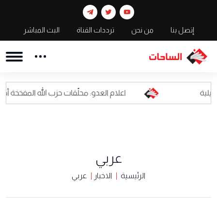
إتصل بنا
من نحن
ترددات القناة
البث المباشر
اعلام العدو: محلّقات حزب الله المفخخة أصبحت كابوسا للق
عربي
الرئيسية
الاخبار
عربي