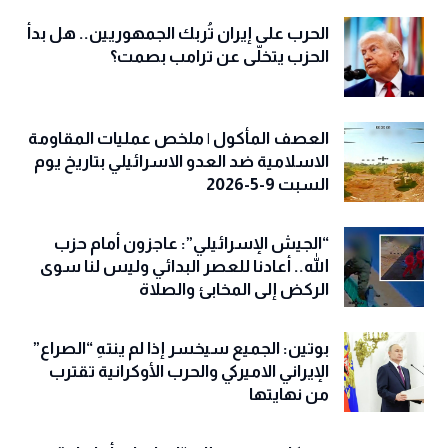
الحرب على إيران تُربك الجمهوريين.. هل بدأ
الحزب يتخلّى عن ترامب بصمت؟
العصف المأكول | ملخص عمليات المقاومة
الاسلامية ضد العدو الاسرائيلي بتاريخ يوم
السبت 9-5-2026
“الجيش الإسرائيلي”: عاجزون أمام حزب
الله.. أعادنا للعصر البدائي وليس لنا سوى
الركض إلى المخابئ والصلاة
بوتين: الجميع سيخسر إذا لم ينتهِ “الصراع”
الإيراني الاميركي والحرب الأوكرانية تقترب
من نهايتها