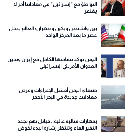
التواطؤ مع "إسرائيل" في معاداتنا أمر لا
يغتفر
بين واشنطن وبكين وطهران: العالم يدخل
عصر ما بعد المركز الواحد
اليمن تؤكد تضامنها الكامل مع إيران وتدين
العدوان الأمريكي الإسرائيلي
صنعاء: اليمن أفشل الإغراءات وفرض
معادلات جديدة في البحر الأحمر
بمهارات قتالية عالية.. قبائل نهم تجدد
النفير العام وتنتظر إشارة البدء لخوض