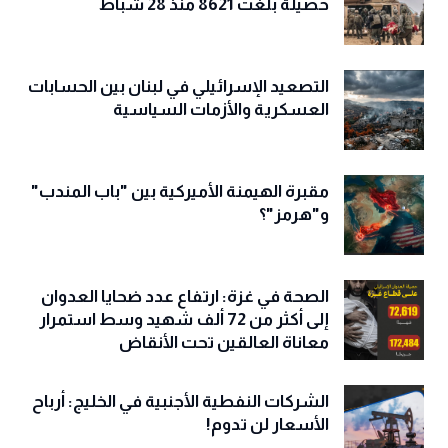
حصيلة بلغت 8621 منذ 28 شباط
التصعيد الإسرائيلي في لبنان بين الحسابات
العسكرية والأزمات السياسية
مقبرة الهيمنة الأميركية بين "باب المندب"
و"هرمز"؟
الصحة في غزة: ارتفاع عدد ضحايا العدوان
إلى أكثر من 72 ألف شهيد وسط استمرار
معاناة العالقين تحت الأنقاض
الشركات النفطية الأجنبية في الخليج: أرباح
الأسعار لن تدوم!