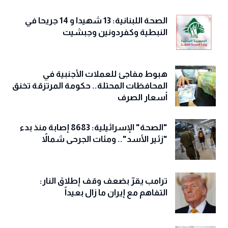
الصحة اللبنانية: 13 شهيدا و 14 جريحا في
النبطية وكفردونين وجبشيت
هبوط مفاجئ للعملات الأجنبية في
المحافظات المحتلة.. حكومة المرتزقة تخنق
أسعار الصرف
"الصحة" الإسرائيلية: 8683 إصابة منذ بدء
"زئير الأسد".. ومئات الجرحى شمالاً
ترامب يقرّ بضعف وقف إطلاق النار:
التفاهم مع إيران ما زال بعيداً