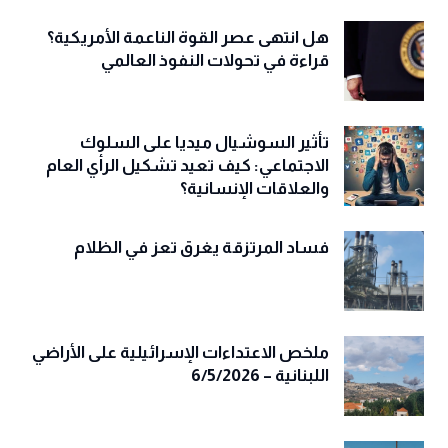
هل انتهى عصر القوة الناعمة الأمريكية؟
قراءة في تحولات النفوذ العالمي
تأثير السوشيال ميديا على السلوك
الاجتماعي: كيف تعيد تشكيل الرأي العام
والعلاقات الإنسانية؟
فساد المرتزقة يغرق تعز في الظلام
ملخص الاعتداءات الإسرائيلية على الأراضي
اللبنانية – 6/5/2026