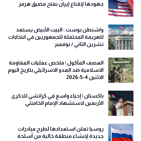
جهودها لإقناع إيران بفتح مضيق هرمز
واشنطن بوست : البيت الأبيض يستعد
للهزيمة المحتملة للجمهوريين في انتخابات
تشرين الثاني / نوفمبر
العصف المأكول | ملخص عمليات المقاومة
الاسلامية ضد العدو الاسرائيلي بتاريخ اليوم
الاثنين 4-5-2026
باكستان | إحياء واسع في كراتشي للذكرى
الأربعين لاستشهاد الإمام الخامنئي
روسيا تعلن استعدادها لطرح مبادرات
جديدة لإنشاء منطقة خالية من أسلحة