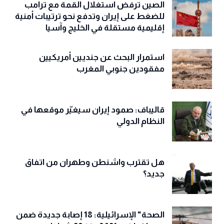
الصين ترفض استغلال القمة مع ترامب
للضغط على إيران وتدفع نحو ترتيبات أمنية
إقليمية مستقلة في الخليج وآسيا
استمرار البحث عن جنديين أمريكيين
مفقودين جنوبي المغرب
قاليباف: صمود إيران سيغيّر موقعها في
النظام الدولي
هل تقترب واشنطن وطهران من اتفاق
جديد؟
الصحة" الإسرائيلية: 18 إصابة جديدة ضمن