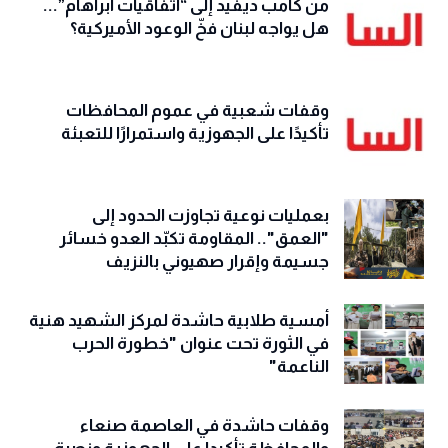
من كامب ديفيد إلى “اتفاقيات أبراهام”...
هل يواجه لبنان فخّ الوعود الأميركية؟
وقفات شعبية في عموم المحافظات
تأكيدًا على الجهوزية واستمرارًا للتعبئة
بعمليات نوعية تجاوزت الحدود إلى
"العمق".. المقاومة تكبّد العدو خسائر
جسيمة وإقرار صهيوني بالنزيف
أمسية طلابية حاشدة لمركز الشهيد هنية
في الثورة تحت عنوان "خطورة الحرب
الناعمة"
وقفات حاشدة في العاصمة صنعاء