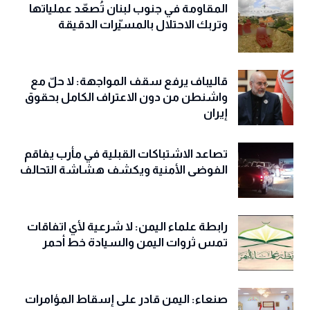
المقاومة في جنوب لبنان تُصعّد عملياتها
وتربك الاحتلال بالمسيّرات الدقيقة
قاليباف يرفع سقف المواجهة: لا حلّ مع
واشنطن من دون الاعتراف الكامل بحقوق
إيران
تصاعد الاشتباكات القبلية في مأرب يفاقم
الفوضى الأمنية ويكشف هشاشة التحالف
رابطة علماء اليمن: لا شرعية لأي اتفاقات
تمس ثروات اليمن والسيادة خط أحمر
صنعاء: اليمن قادر على إسقاط المؤامرات