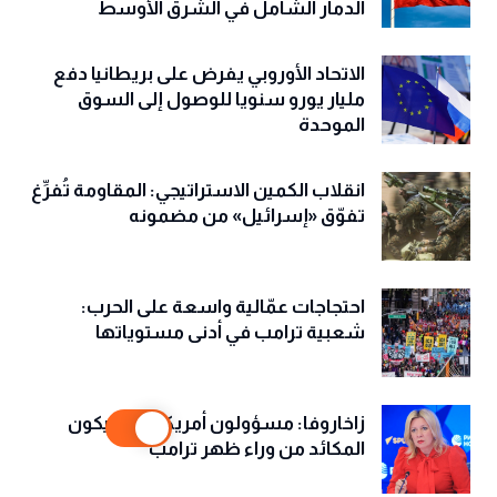
الدمار الشامل في الشرق الأوسط
الاتحاد الأوروبي يفرض على بريطانيا دفع
مليار يورو سنويا للوصول إلى السوق
الموحدة
انقلاب الكمين الاستراتيجي: المقاومة تُفرِّغ
تفوّق «إسرائيل» من مضمونه
احتجاجات عمّالية واسعة على الحرب:
شعبية ترامب في أدنى مستوياتها
زاخاروفا: مسؤولون أمريكيون يحيكون
المكائد من وراء ظهر ترامب