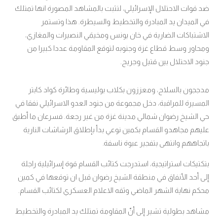
ضد قوات الاحتلال الإسرائيلي، لتثبت بالمشاهد المصورة انها تمتلك
في الميدان يد المبادرة والتخطيط والسيطرة. هذا وتستمر
الاشتباكات الضارية في خان يونس ومخيمَي النصيرات والمغازي،
ومحاور وسط قطاع غزة وجنوبه لتوقع المقاومة عددا كبيرا من
جنود الاحتلال بين قتيل وجريح.
مدججون بالسلاح، ومعززون بكلاب بوليسية وطائرة كواد كابتر
المسيرة للمراقبة، دخل مجموعة من جنود العدو الاسرائيلي نفقا في
حي الشيخ رضوان شمالي مدينة غزة من غير رجعة. فسرعان ما أطبق
عليهم مجاهدو القسام بكمين نوعي بدأ بإطلاق الرشاشات النارية
باتجاههم وانتهى بتفجير عبوة ناسفة
.
بتكتيكات استراتيجية، استدرجت كتائب القسام قوة إسرائيلية راجلة
إلى أحد الأنفاق في منطقة الشيخ رضوان قبل ان توقعها في كمين
محكم نهاية الشهر الماضي وثقه الاعلام العسكري لكتائب القسام.
مشاهد بطولية تشير إلى أنّ المقاومة تمتلك يد المبادرة والتخطيط