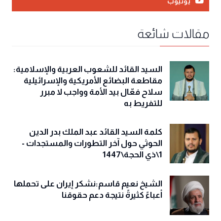
يوتيوب
مقالات شائعة
السيد القائد للشعوب العربية والإسلامية:
مقاطعة البضائع الأمريكية والإسرائيلية
سلاح فعّال بيد الأمة وواجب لا مبرر
للتفريط به
كلمة السيد القائد عبد الملك بدر الدين
الحوثي حول آخر التطورات والمستجدات -
1\ذي الحجة\1447
الشيخ نعيم قاسم:نشكر إيران على تحملها
أعباءً كثيرةً نتيجة دعم حقوقنا