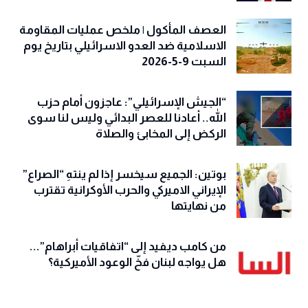
العصف المأكول | ملخص عمليات المقاومة
الاسلامية ضد العدو الاسرائيلي بتاريخ يوم
السبت 9-5-2026
“الجيش الإسرائيلي”: عاجزون أمام حزب
الله.. أعادنا للعصر البدائي وليس لنا سوى
الركض إلى المخابئ والصلاة
بوتين: الجميع سيخسر إذا لم ينتهِ “الصراع”
الإيراني الاميركي والحرب الأوكرانية تقترب
من نهايتها
من كامب ديفيد إلى “اتفاقيات أبراهام”...
هل يواجه لبنان فخّ الوعود الأميركية؟