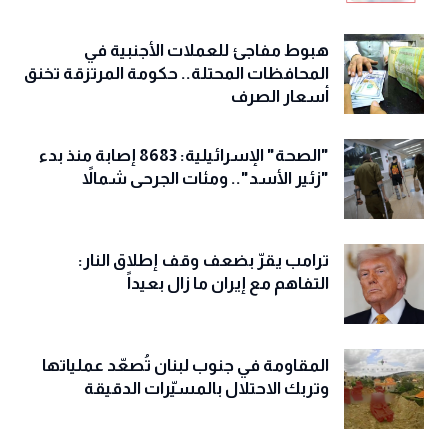
هبوط مفاجئ للعملات الأجنبية في
المحافظات المحتلة.. حكومة المرتزقة تخنق
أسعار الصرف
"الصحة" الإسرائيلية: 8683 إصابة منذ بدء
"زئير الأسد".. ومئات الجرحى شمالاً
ترامب يقرّ بضعف وقف إطلاق النار:
التفاهم مع إيران ما زال بعيداً
المقاومة في جنوب لبنان تُصعّد عملياتها
وتربك الاحتلال بالمسيّرات الدقيقة