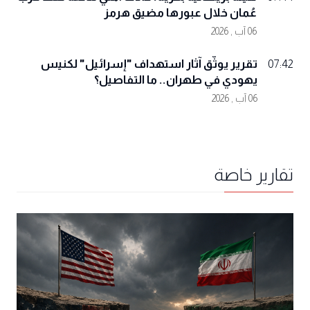
عُمان خلال عبورها مضيق هرمز
06 آب , 2026
تقرير يوثّق آثار استهداف "إسرائيل" لكنيس
07:42
يهودي في طهران.. ما التفاصيل؟
06 آب , 2026
تقارير خاصة