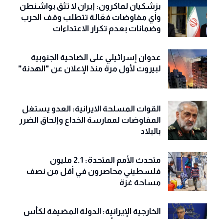
بزشكيان لماكرون: إيران لا تثق بواشنطن
وأي مفاوضات فعّالة تتطلب وقف الحرب
وضمانات بعدم تكرار الاعتداءات
عدوان إسرائيلي على الضاحية الجنوبية
لبيروت لأول مرة منذ الإعلان عن "الهدنة"
القوات المسلحة الايرانية: العدو يستغل
المفاوضات لممارسة الخداع وإلحاق الضرر
بالبلاد
متحدث الأمم المتحدة: 2.1 مليون
فلسطيني محاصرون في أقل من نصف
مساحة غزة
الخارجية الإيرانية: الدولة المضيفة لكأس