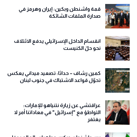
قمة واشنطن وبكين: إيران وهرمز في
صدارة الملفات الشائكة
انقسام الداخل الإسرائيلي يدفع الائتلاف
نحو حلّ الكنيست
كمين رشاف – حداثا: تصعيد ميداني يعكس
تحوّل قواعد الاشتباك في جنوب لبنان
عراقتشي عن زيارة نتنياهو للإمارات:
التواطؤ مع "إسرائيل" في معاداتنا أمر لا
يغتفر