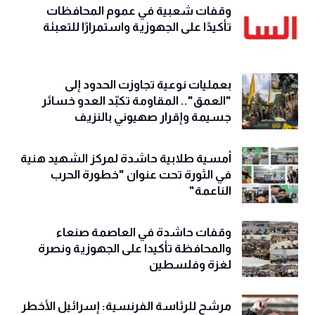
وقفات شعبية في عموم المحافظات
تأكيدًا على الجهوزية واستمرارًا للتعبئة
بعمليات نوعية تجاوزت الحدود إلى
"العمق".. المقاومة تكبّد العدو خسائر
جسيمة وإقرار صهيوني بالنزيف
أمسية طلابية حاشدة لمركز الشهيد هنية
في الثورة تحت عنوان "خطورة الحرب
الناعمة"
وقفات حاشدة في العاصمة صنعاء
والمحافظة تأكيدا على الجهوزية ونصرة
لغزة وفلسطين
مرشح للرئاسة الفرنسية: إسرائيل الأخطر