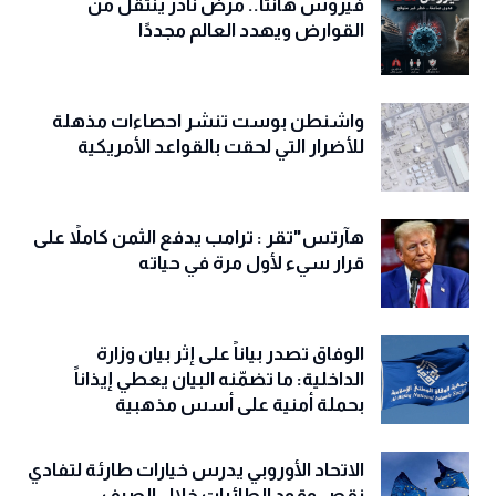
فيروس هانتا.. مرض نادر ينتقل من
القوارض ويهدد العالم مجددًا
واشنطن بوست تنشر احصاءات مذهلة
للأضرار التي لحقت بالقواعد الأمريكية
هآرتس"تقر : ترامب يدفع الثمن كاملاً على
قرار سيء لأول مرة في حياته
الوفاق تصدر بياناً على إثر بيان وزارة
الداخلية: ما تضمّنه البيان يعطي إيذاناً
بحملة أمنية على أسس مذهبية
الاتحاد الأوروبي يدرس خيارات طارئة لتفادي
نقص وقود الطائرات خلال الصيف