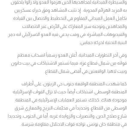
والسيطرة الميدانية لمجاهديها الذين هزموا العدو ولا زالوا يلحقون
به المزيد الهزائم المدوية. إذ تثبت المشاهد وفق خبراء عسكريين
تكامل العمل الميداني المقاوم في التخطيط والاتصال بين القيادة
والمجاهدين وتوجيه سير المعارك على الأرض عبر الاتصالات
والفيديوهات المباشرة
في وفت يدعي فيه العدو الاسرائيلي انه دمر
.
البنية التحتية لحركة حماس.
وفي آخر التطورات الميدانية، أعلن العدو رسمياً انسحاب معظم
قواته من شمال قطاع غزة، فيما تستمر الاشتباكات في بيت حانون
وبيت لاهيا، الواقعتين في أقصى شمال القطاع.
كما شهدت المنطقة الواقعة جنوب حي الزيتون، على أطراف
المنطقة الوسطى، اشتباكات أيضاً، حيث لا تزال القوات الإسرائيلية
موجودة هناك. كذلك، تستمر العمليات الإسرائيلية في المنطقة
الوسطى من القطاع، وتحديداً في مخيّمات البريج والمغازي شرق
شارع صلاح الدين، والنصيرات والزوايدة غربه. أما في الجنوب، وتحديدا
في منطقة خان يونس، تواجه قوات الاحتلال مقاومة شرسة.