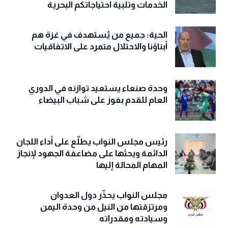
الخدمات وتلبية احتياجاتكم البحرية
الحية: جميع من يُستهدف في غزة هم
أبناؤنا والاحتلال متمرد على الاتفاقيات
وحدة صنعاء يستعيد توازنه في الدوري
العام للقدم بفوز على شباب البيضاء
رئيس مجلس النواب يطلّع على أداء اللجان
الدائمة ويحثها على مضاعفة الجهود لإنجاز
المهام المحالة إليها
مجلس النواب يحذّّر دول العدوان
ومرتزقتها من النيل من وحدة اليمن
وسيادته ومقدراته