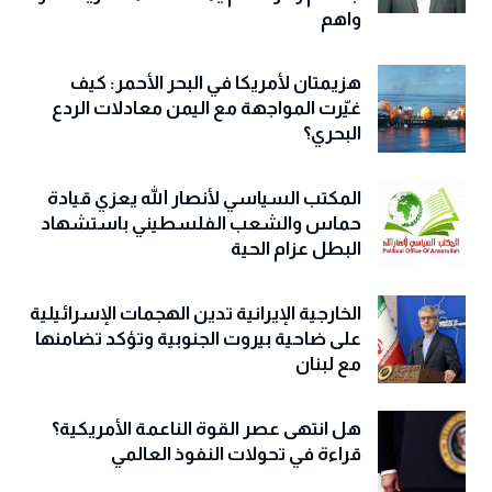
واهم
هزيمتان لأمريكا في البحر الأحمر: كيف
غيّرت المواجهة مع اليمن معادلات الردع
البحري؟
المكتب السياسي لأنصار الله يعزي قيادة
حماس والشعب الفلسطيني باستشهاد
البطل عزام الحية
الخارجية الإيرانية تدين الهجمات الإسرائيلية
على ضاحية بيروت الجنوبية وتؤكد تضامنها
مع لبنان
هل انتهى عصر القوة الناعمة الأمريكية؟
قراءة في تحولات النفوذ العالمي