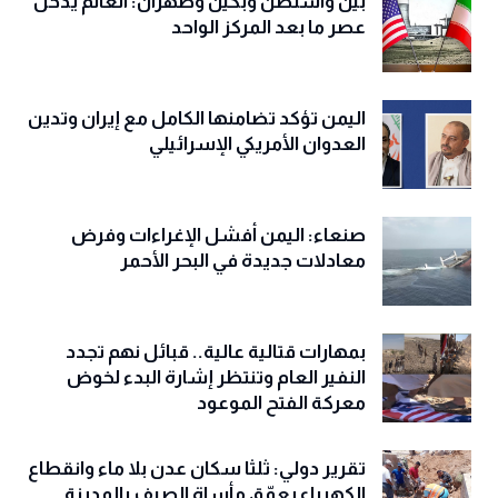
بين واشنطن وبكين وطهران: العالم يدخل
عصر ما بعد المركز الواحد
اليمن تؤكد تضامنها الكامل مع إيران وتدين
العدوان الأمريكي الإسرائيلي
صنعاء: اليمن أفشل الإغراءات وفرض
معادلات جديدة في البحر الأحمر
بمهارات قتالية عالية.. قبائل نهم تجدد
النفير العام وتنتظر إشارة البدء لخوض
معركة الفتح الموعود
تقرير دولي: ثلثا سكان عدن بلا ماء وانقطاع
الكهرباء يعمّق مأساة الصيف بالمدينة