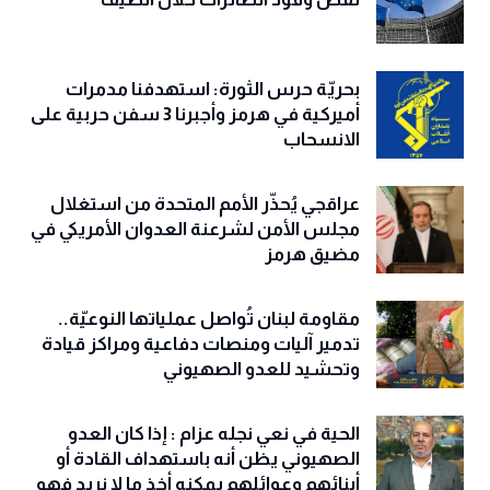
بحريّة حرس الثورة: استهدفنا مدمرات
أميركية في هرمز وأجبرنا 3 سفن حربية على
الانسحاب
عراقجي يُحذّر الأمم المتحدة من استغلال
مجلس الأمن لشرعنة العدوان الأمريكي في
مضيق هرمز
مقاومة لبنان تُواصل عملياتها النوعيّة..
تدمير آليات ومنصات دفاعية ومراكز قيادة
وتحشيد للعدو الصهيوني
الحية في نعي نجله عزام : إذا كان العدو
الصهيوني يظن أنه باستهداف القادة أو
أبنائهم وعوائلهم يمكنه أخذ ما لا نريد فهو