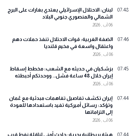
لبنان: الاحتلال الإسرائيلي يعتدي بغارات على البرج
07:48
الشمالي والمنصوري جنوبي البلاد
06 آب , 2026
الضفة الغربية: قوات الاحتلال تنفذ حملات دهم
07:46
واعتقال واسعة في مخيم قلنديا
06 آب , 2026
بزشكيان في حديثه مع الشعب: مخطط إسقاط
07:45
إيران خلال 48 ساعة فشل.. ووحدتكم أحبطته
06 آب , 2026
إيران تكشف تفاصيل تفاهمات مبدئية مع عُمان
07:44
وتؤكد: رسائل أميركية تفيد باستعدادها للعودة
إلى التزاماتها
06 آب , 2026
هيئة بريطانية بحرية: حادث أمني لناقلة نفط قرب
07:44