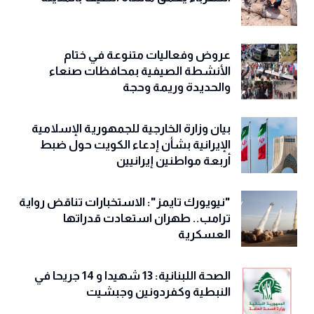
عروض وفعاليات متنوعة في ختام
الأنشطة الصيفية بمحافظات صنعاء
والحديدة وريمة وحجة
‏بيان وزارة الخارجية للجمهورية الإسلامية
الإيرانية بشأن إدعاء الكويت حول ضبط
أربعة مواطنين إيرانيين
"نيويورك تايمز": الاستخبارات تناقض رواية
ترامب.. طهران استعادت قدراتها
العسكرية
الصحة اللبنانية: 13 شهيدا و 14 جريحا في
النبطية وكفردونين وجبشيت