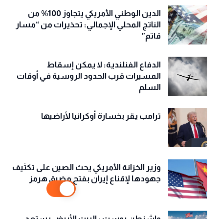
الدين الوطني الأمريكي يتجاوز 100% من
الناتج المحلي الإجمالي: تحذيرات من “مسار
قاتم”
الدفاع الفنلندية: لا يمكن إسقاط
المسيرات قرب الحدود الروسية في أوقات
السلم
ترامب يقر بخسارة أوكرانيا لأراضيها
وزير الخزانة الأمريكي يحث الصين على تكثيف
جهودها لإقناع إيران بفتح مضيق هرمز
واشنطن بوست : البيت الأبيض يستعد