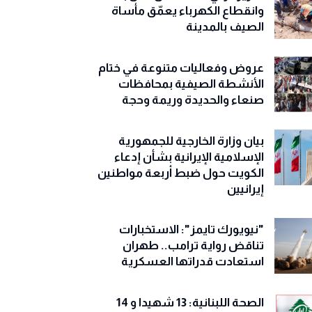
وانقطاع الكهرباء يعمّق مأساة
الصيف بالمدينة
عروض وفعاليات متنوعة في ختام
الأنشطة الصيفية بمحافظات
صنعاء والحديدة وريمة وحجة
‏بيان وزارة الخارجية للجمهورية
الإسلامية الإيرانية بشأن إدعاء
الكويت حول ضبط أربعة مواطنين
إيرانيين
"نيويورك تايمز": الاستخبارات
تناقض رواية ترامب.. طهران
استعادت قدراتها العسكرية
الصحة اللبنانية: 13 شهيدا و 14