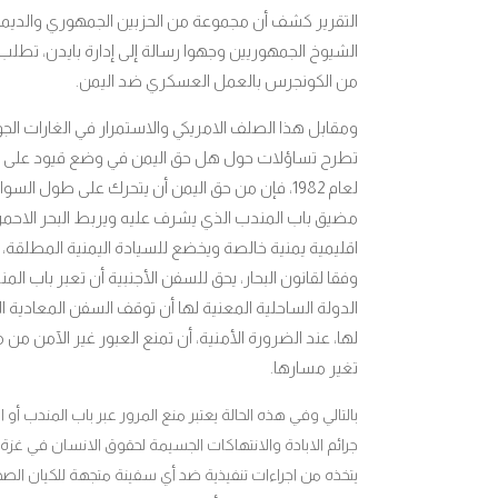
التقرير كشف أن مجموعة من الحزبين الجمهوري والدي
الشيوخ الجمهوريين وجهوا رسالة إلى إدارة بايدن، تط
من الكونجرس بالعمل العسكري ضد اليمن.
ومقابل هذا الصلف الامريكي والاستمرار في الغارات الجو
تطرح تساؤلات حول هل حق اليمن في وضع قيود على السفن
لعام 1982، فإن من حق اليمن أن يتحرك على طول ال
مضيق باب المندب الذي يشرف عليه ويربط البحر الاحمر
اقليمية يمنية خالصة ويخضع للسيادة اليمنية المطلقة، 
وفقا لقانون البحار، يحق للسفن الأجنبية أن تعبر باب ال
الدولة الساحلية المعنية لها أن توقف السفن المعادية ال
لها، عند الضرورة الأمنية، أن تمنع العبور غير الآمن من
تغير مسارها.
بالتالي وفي هذه الحالة يعتبر منع المرور عبر باب المندب أو
جرائم الابادة والانتهاكات الجسيمة لحقوق الانسان في غز
يتخذه من اجراءات تنفيذية ضد أي سفينة متجهة للكيان الصه