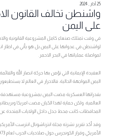
25 آذار , 2024
واشنطن تخالف القانون الا
على اليمن
في وقت تمتلك صنعاء كامل المشروعية القانونية والاخلا
لواشنطن في عدوانها على اليمن بل هو يأتي في اطار ا
لمواصلة عملياتها في البحر الاحمر.
العقيدة الإيمانية التي تؤمن بها حركة انصار الله وال
اليمن المواجهة الحالية، فالاحرار في العالم لا يستطيع
بقدراتها العسكرية مضت اليمن بمشروعية مستهدفة ال
العالمية، ولكن حماية لهذا الكيان مضت امريكا وبريطاني
المحافظات كانت محط جدل داخل الولايات المتحدة عن م
وقد أكد تقرير نشرته مجلة انترناشونال انترست الأمريك
الأمريكي وقرار الكونجرس حول صلاحيات الحرب لعام 1973م