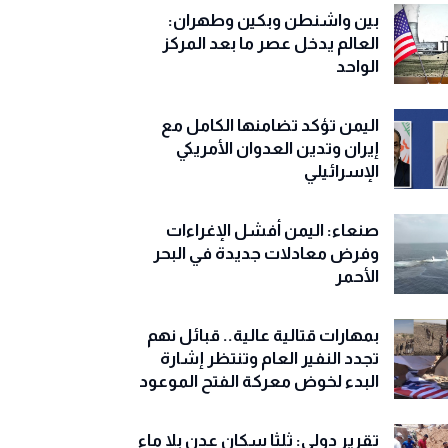
بين واشنطن وبكين وطهران:
العالم يدخل عصر ما بعد المركز
الواحد
اليمن تؤكد تضامنها الكامل مع
إيران وتدين العدوان الأمريكي
الإسرائيلي
صنعاء: اليمن أفشل الإغراءات
وفرض معادلات جديدة في البحر
الأحمر
بمهارات قتالية عالية.. قبائل نهم
تجدد النفير العام وتنتظر إشارة
البدء لخوض معركة الفتح الموعود
تقرير دولي: ثلثا سكان عدن بلا ماء