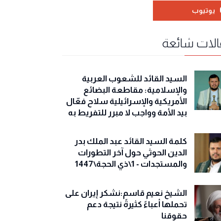
يوتيوب
لات شائعة
السيد القائد للشعوب العربية
والإسلامية: مقاطعة البضائع
الأمريكية والإسرائيلية سلاح فعّال
بيد الأمة وواجب لا مبرر للتفريط به
كلمة السيد القائد عبد الملك بدر
الدين الحوثي حول آخر التطورات
والمستجدات - 1\ذي الحجة\1447
الشيخ نعيم قاسم:نشكر إيران على
تحملها أعباءً كثيرةً نتيجة دعم
حقوقنا