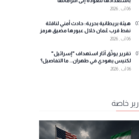
باستعدادها للعودة إلى التزاماتها
06 آب , 2026
هيئة بريطانية بحرية: حادث أمني لناقلة
0
نفط قرب عُمان خلال عبورها مضيق هرمز
06 آب , 2026
تقرير يوثّق آثار استهداف "إسرائيل"
0
لكنيس يهودي في طهران.. ما التفاصيل؟
06 آب , 2026
رير خاصة