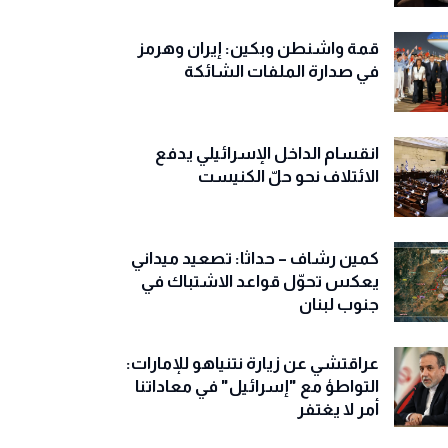
قمة واشنطن وبكين: إيران وهرمز
في صدارة الملفات الشائكة
انقسام الداخل الإسرائيلي يدفع
الائتلاف نحو حلّ الكنيست
كمين رشاف – حداثا: تصعيد ميداني
يعكس تحوّل قواعد الاشتباك في
جنوب لبنان
عراقتشي عن زيارة نتنياهو للإمارات:
التواطؤ مع "إسرائيل" في معاداتنا
أمر لا يغتفر