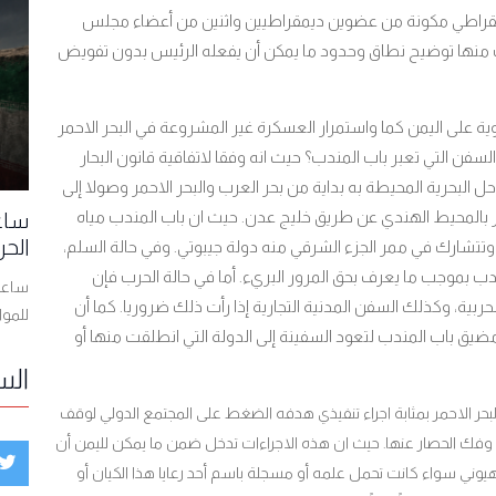
مقراطي مكونة من عضوين ديمقراطيين واثنين من أعضاء مجلس
لب منها توضيح نطاق وحدود ما يمكن أن يفعله الرئيس بدون تفويض
ية على اليمن كما واستمرار العسكرة غير المشروعة في البحر الاحمر
 التي تعبر باب المندب؟ حيث انه وفقا لاتفاقية قانون البحار
سواحل البحرية المحيطة به بداية من بحر العرب والبحر الاحمر وصولا إلى
 بالمحيط الهندي عن طريق خليج عدن. حيث ان باب المندب مياه
ساعا
الحر
وتتشارك في ممر الجزء الشرقي منه دولة جيبوتي. وفي حالة السلم،
مندب بموجب ما يعرف بحق المرور البريء. أما في حالة الحرب فإن
ساعات
حربية، وكذلك السفن المدنية التجارية إذا رأت ذلك ضروريا. كما أن
للمو
 مضيق باب المندب لتعود السفينة إلى الدولة التي انطلقت منها أو
الس
 البحر الاحمر بمثابة اجراء تنفيذي هدفه الضغط على المجتمع الدولي لوقف
ة وفك الحصار عنها. حيث ان هذه الاجراءات تدخل ضمن ما يمكن لليمن أن
يوني سواء كانت تحمل علمه أو مسجلة باسم أحد رعايا هذا الكيان أو