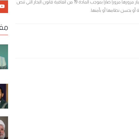
متورطة بشكل مباشر أو غير مباشر في حربه ضد غزة، واعتبار مرورها مروراً ضاراً بموجب المادة 19 من اتفاقية قانون البحار التي تنص
ة أو بحسن نظامها أو بأمنها.
مقا