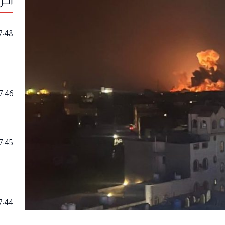
7:48
7:46
7:45
7:44