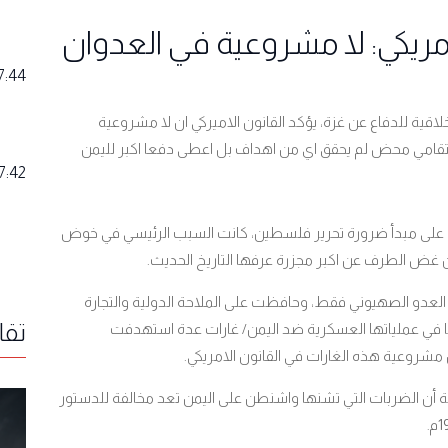
مريكي: لا مشروعية في العدوان
7:44
قية للدفاع عن غزة، يؤكد القانون الاميركي ان لا مشروعية
نتقامي محض لم يحقق اي من اهداف بل اعطى دفعا اكبر لليمن
7:42
قائمة على مبدأ ضرورة تحرير فلسطين، كانت السبب الرئيسي في خوض
ون غض الطرف عن اكبر مجزرة عرفها التاريخ الحديث.
عدو الصهيوني فقط، وحافظت على الملاحة الدولية والتجارة
تقا
ا في عملياتها العسكرية ضد اليمن
غارات عدة استهدفت
/
شروعية هذه الغارات في القانون الامريكي.
ية أن الضربات التي تشنها واشنطن على اليمن تعد مخالفة للدستور
.