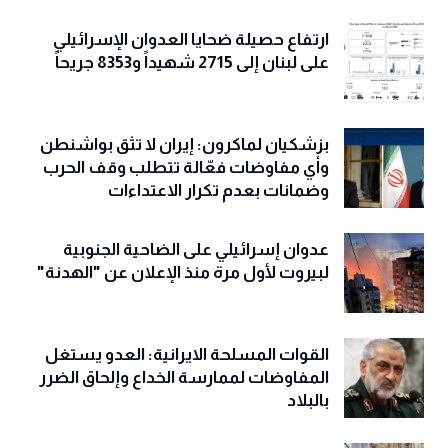
ارتفاع حصيلة ضحايا العدوان الإسرائيلي
على لبنان إلى 2715 شهيداً و8353 جريحاً
بزشكيان لماكرون: إيران لا تثق بواشنطن
وأي مفاوضات فعّالة تتطلب وقف الحرب
وضمانات بعدم تكرار الاعتداءات
عدوان إسرائيلي على الضاحية الجنوبية
لبيروت لأول مرة منذ الإعلان عن "الهدنة"
القوات المسلحة الايرانية: العدو يستغل
المفاوضات لممارسة الخداع وإلحاق الضرر
بالبلاد