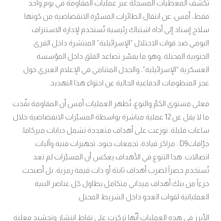
تكشف المعطيات المسجلة عبر عمليات المقاومة في يوم واحد
فقط، أمس، عن انتقال الطائرات المسيّرة الانقضاضية من كونها
سلاح إسناد إلى أداة اشتباك رئيسية تُستخدم لإدارة الاستنزاف
اليومي ضد قوات الاحتلال “الإسرائيلية” المنتشرة داخل القرى
الجنوبية المحتلة، وهو ما يفسّر تصاعد القلق داخل المؤسسة
العسكرية “الإسرائيلية”، والجدل المتنامي في الإعلام العبري حول
عجز المنظومات الدفاعية الحالية عن احتواء هذا التهديد
.
فعلى مستوى الكمّ والنوع، تُظهر العمليات أمس أن المقاومة نفّذت
ما لا يقل عن 12 عملية مباشرة بواسطة المسيّرات الانقضاضية خلال
ساعات قليلة، توزعت على أهداف متعددة تشمل دبابات ميركافا،
جرّافات
، مراكز قيادة، تجمعات جنود، تجهيزات فنية وآليات
D9
اتصالات. هذا التنوع في الأهداف يعكس أن المسيّرات لم تعد
تُستخدم حصراً لضرب أهداف ثابتة أو ذات قيمة رمزية، بل أصبحت
جزءاً من بنك أهداف ميداني متكامل يطاول كل عناصر البنية
العملياتية لقوات العدو داخل الشريط المحتل
.
الأبرز في هذه العمليات أنّها تركزت على نقاط انتشار وتحشيد فعلية