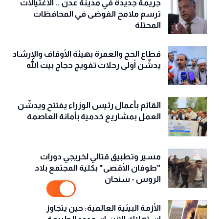
جريمة جديدة في مدينة عدن .. الاغتيالات
ترسم ملامح الفوضى في المحافظات
المحتلة
قطاع الحج والعمرة بهيئة الأوقاف والإرشاد
يدشّن أولى رحلات تفويج حجاج بيت الله
القائم بأعمال رئيس الوزراء يفتتح ويدشّن
العمل بمشاريع خدمية بأمانة العاصمة
مسير وتطبيق قتالي لخريجي دورات
"طوفان الأقصى" بكلية المجتمع بلاد
الروس - سنحان
الأزمة البيئية العالمية: حين يتجاوز