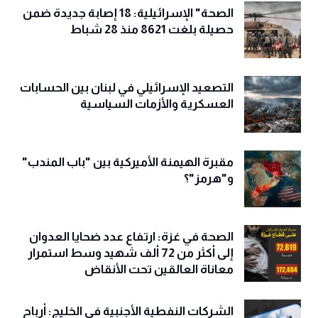
الصحة" الإسرائيلية: 18 إصابة جديدة ضمن
حصيلة بلغت 8621 منذ 28 شباط
التصعيد الإسرائيلي في لبنان بين الحسابات
العسكرية والأزمات السياسية
مقبرة الهيمنة الأميركية بين "باب المندب"
و"هرمز"؟
الصحة في غزة: ارتفاع عدد ضحايا العدوان
إلى أكثر من 72 ألف شهيد وسط استمرار
معاناة العالقين تحت الأنقاض
الشركات النفطية الأجنبية في الخليج: أرباح