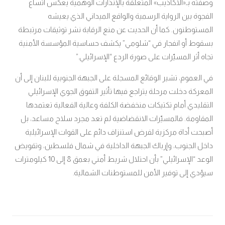
وصفته بـ«الأكاذيب» المتعلقة بالإنذارات الوهمية يعكس اتساع
الفجوة بين الرواية الرسمية والواقع الميداني الذي يعيشه
المستوطنون. كما أن الحديث عن منع الرقابة نشر توثيقات مرتبطة
بسقوط أو انفجار في “شلومي” يكشف حساسية المؤسسة الأمنية
تجاه أثر المسيّرات على صورة الردع “الإسرائيلي
”.
في العموم، تشير الوقائع المسجلة على الجبهة الجنوبية للبنان إلى أن
المعركة دخلت مرحلة يتراجع فيها تأثير التفوق الجوي الإسرائيلي
التقليدي أمام تكتيكات منخفضة الكلفة وعالية الفعالية تعتمدها
المقاومة. فالمسيّرات الانقضاضية لم تعد مجرد سلاح مساعد، بل
أصبحت أداة مركزية لفرض استنزاف دائم على القوات الإسرائيلية
داخل الجنوب، وإرباك الجبهة الداخلية في شمال فلسطين، وتقويض
الوعد “الإسرائيلي” بأن احتلال شريط أمني بعمق 8 إلى 10 كيلومترات
سيؤدي إلى توفير الأمن للمستوطنات الشمالية
.