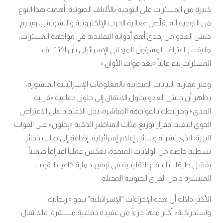
كبيرة من المسيّرات على التوجيه بالألياف الضوئية. أهمية هذا النوع
من التوجيه أنه يقلّص فعالية الحرب الإلكترونية والتشويش، ويحرم
جيش العدو من إحدى أهم أدواته التقليدية في مواجهة المسيّرات،
ما يفسر اعتراف المسؤول الميداني الإسرائيلي بأن اكتشاف
المسيّرات يتم غالباً «بعد فوات الأوان
».
وعبر مقارنة البيانات الميدانية بالمعلومات الإسرائيلية المنشورة،
يظهر أن جيش العدو يحاول الانتقال إلى حلول دفاعية «قريبة
المدى» ومرتبطة بالمواجهة المباشرة، بدل الاعتماد على الاعتراض
الجوي البعيد. فقرار توزيع مئات المناظير الذكية «بِجيُون» على القوات
البرية، الذي نشرته وسائل إعلام إسرائيلية، إضافة إلى طلب ذخائر
تشظية خاصة من الولايات المتحدة، يعكس عملياً اعترافاً ضمنياً
بفشل طبقات الدفاع التقليدية في توفير حماية كافية للقوات
المنتشرة داخل القرى الجنوبية المحتلة
.
الأكثر دلالة أن هذه الإجراءات “الإسرائيلية” تبدو «ارتجالية
واستدراكية» أكثر منها جزءاً من عقيدة دفاعية مستقرة. فالانتقال