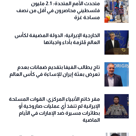
متحدث الأمم المتحدة: 2.1 مليون
فلسطيني محاصرون في أقل من نصف
مساحة غزة
الخارجية الإيرانية: الدولة المضيفة لكأس
العالم مُلزمة بأداء واجباتها
تاج يطالب الفيفا بتقديم ضمانات بعدم
تعرض بعثة إيران للإساءة في كأس العالم
مقر خاتم الأنبياء المركزي: القوات المسلحة
الإيرانية لم تنفذ أي عمليات صاروخية أو
بطائرات مسيرة ضد الإمارات في الأيام
الماضية