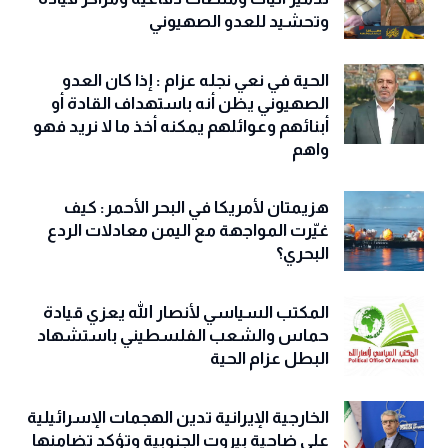
وتحشيد للعدو الصهيوني
الحية في نعي نجله عزام : إذا كان العدو
الصهيوني يظن أنه باستهداف القادة أو
أبنائهم وعوائلهم يمكنه أخذ ما لا نريد فهو
واهم
هزيمتان لأمريكا في البحر الأحمر: كيف
غيّرت المواجهة مع اليمن معادلات الردع
البحري؟
المكتب السياسي لأنصار الله يعزي قيادة
حماس والشعب الفلسطيني باستشهاد
البطل عزام الحية
الخارجية الإيرانية تدين الهجمات الإسرائيلية
على ضاحية بيروت الجنوبية وتؤكد تضامنها