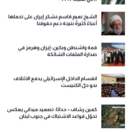
الشيخ نعيم قاسم:نشكر إيران على تحملها
أعباءً كثيرةً نتيجة دعم حقوقنا
قمة واشنطن وبكين: إيران وهرمز في
صدارة الملفات الشائكة
انقسام الداخل الإسرائيلي يدفع الائتلاف
نحو حلّ الكنيست
كمين رشاف – حداثا: تصعيد ميداني يعكس
تحوّل قواعد الاشتباك في جنوب لبنان