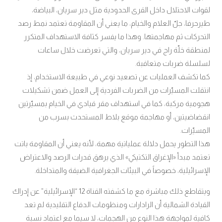
لقوات الاحتلال داخل القرى الحدودية مثل دير سريان، البياضة،
طيرحرفا، جلّ العلام والخيام، ما يعني أن المقاومة تعتمد نمط رصد
التحركات ثم مهاجمتها. وهذا ما يفسر كثافة الاستهداف المتكرر
لمنطقة خلّة راج في دير سريان، والتي تعرضت خلال ساعات
لسلسلة ضربات متعاقبة
.
كما تكشف العمليات عن تصعيد نوعي في طبيعة الاستخدام، إذ
انتقلت المسيّرات من الضربات الفردية إلى العمل ضمن تشكيلات
هجومية مركبة، كما في استهداف مقر قيادي في الخيام بمسيّرتين
انقضاضيتين، أو مهاجمة موقع بلاط المستحدث بسرب من
المسيّرات
.
هذا التطور يحمل دلالة عملياتية مهمة، لأنه يعني أن المقاومة باتت
تعتمد مبدأ «الإغراق التكتيكي» الذي يرهق قدرات الرصد والاعتراض
الإسرائيلية، خصوصاً في البيئات الجغرافية الضيقة والمتداخلة
.
ويتقاطع ذلك مباشرة مع ما كشفته القناة 12 “الإسرائيلية” عن إدراك
القيادة الشمالية أن الرادارات ومنظومات الدفاع التقليدية لم تعد
كافية لمواجهة هذا النوع من الهجمات، لا سيما مع اعتماد نسبة