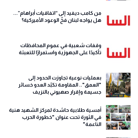
من كامب ديفيد إلى “اتفاقيات أبراهام”...
هل يواجه لبنان فخّ الوعود الأميركية؟
وقفات شعبية في عموم المحافظات
تأكيدًا على الجهوزية واستمرارًا للتعبئة
بعمليات نوعية تجاوزت الحدود إلى
"العمق".. المقاومة تكبّد العدو خسائر
جسيمة وإقرار صهيوني بالنزيف
أمسية طلابية حاشدة لمركز الشهيد هنية
في الثورة تحت عنوان "خطورة الحرب
الناعمة"