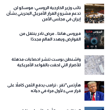
نائب وزير الخارجية الروسي: موسكو لن
تدعم مشروع القرار الأمريكي البحريني بشأن
إيران في مجلس الأمن
فيروس هانتا.. مرض نادر ينتقل من
القوارض ويهدد العالم مجددًا
واشنطن بوست تنشر احصاءات مذهلة
للأضرار التي لحقت بالقواعد الأمريكية
هآرتس"تقر : ترامب يدفع الثمن كاملاً على
قرار سيء لأول مرة في حياته