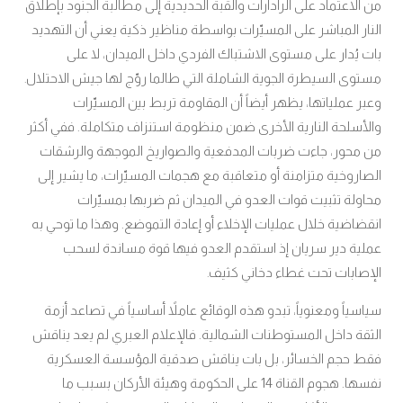
من الاعتماد على الرادارات والقبة الحديدية إلى مطالبة الجنود بإطلاق
النار المباشر على المسيّرات بواسطة مناظير ذكية يعني أن التهديد
بات يُدار على مستوى الاشتباك الفردي داخل الميدان، لا على
مستوى السيطرة الجوية الشاملة التي طالما روّج لها جيش الاحتلال
.
وعبر عملياتها، يظهر أيضاً أن المقاومة تربط بين المسيّرات
والأسلحة النارية الأخرى ضمن منظومة استنزاف متكاملة. ففي أكثر
من محور، جاءت ضربات المدفعية والصواريخ الموجهة والرشقات
الصاروخية متزامنة أو متعاقبة مع هجمات المسيّرات، ما يشير إلى
محاولة تثبيت قوات العدو في الميدان ثم ضربها بمسيّرات
انقضاضية خلال عمليات الإخلاء أو إعادة التموضع. وهذا ما توحي به
عملية دير سريان إذ استقدم العدو فيها قوة مساندة لسحب
الإصابات تحت غطاء دخاني كثيف
.
سياسياً ومعنوياً، تبدو هذه الوقائع عاملاً أساسياً في تصاعد أزمة
الثقة داخل المستوطنات الشمالية. فالإعلام العبري لم يعد يناقش
فقط حجم الخسائر، بل بات يناقش صدقية المؤسسة العسكرية
نفسها. هجوم القناة 14 على الحكومة وهيئة الأركان بسبب ما