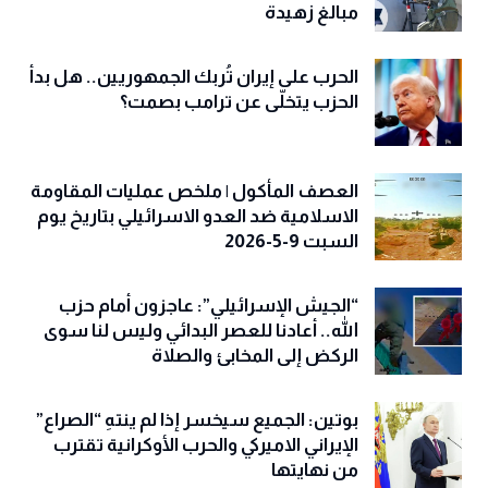
مبالغ زهيدة
الحرب على إيران تُربك الجمهوريين.. هل بدأ
الحزب يتخلّى عن ترامب بصمت؟
العصف المأكول | ملخص عمليات المقاومة
الاسلامية ضد العدو الاسرائيلي بتاريخ يوم
السبت 9-5-2026
“الجيش الإسرائيلي”: عاجزون أمام حزب
الله.. أعادنا للعصر البدائي وليس لنا سوى
الركض إلى المخابئ والصلاة
بوتين: الجميع سيخسر إذا لم ينتهِ “الصراع”
الإيراني الاميركي والحرب الأوكرانية تقترب
من نهايتها