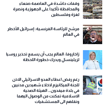
وقفات حاشدة في العاصمة صنعاء
والمحافظة تأكيدا على الجهوزية ونصرة
لغزة وفلسطين
مرشح للرئاسة الفرنسية: إسرائيل الأخطر
في العالم
زاخاروفا: العالم يجب أن يسمع تحذير روسيا
لزيلينسكي ويدرك خطورة اللحظة
رغم رفض اعطاء العدو الاسرائيلي الاذن
للجنة الميكانيزم لاخلاء شهيدين مدنيين
في بلدة ميفدون… الهيئة الصحية
الاسلامية تمكنت من الوصول اليهما
ونقلهم الى المستشفيات