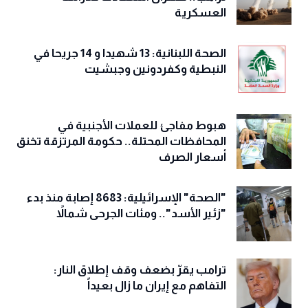
العسكرية
الصحة اللبنانية: 13 شهيدا و 14 جريحا في
النبطية وكفردونين وجبشيت
هبوط مفاجئ للعملات الأجنبية في
المحافظات المحتلة.. حكومة المرتزقة تخنق
أسعار الصرف
"الصحة" الإسرائيلية: 8683 إصابة منذ بدء
"زئير الأسد".. ومئات الجرحى شمالاً
ترامب يقرّ بضعف وقف إطلاق النار:
التفاهم مع إيران ما زال بعيداً