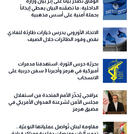
الوفاق تصدر بياناً على إثر بيان وزارة
الداخلية: ما تضمّنه البيان يعطي إيذاناً
بحملة أمنية على أسس مذهبية
الاتحاد الأوروبي يدرس خيارات طارئة لتفادي
نقص وقود الطائرات خلال الصيف
بحريّة حرس الثورة: استهدفنا مدمرات
أميركية في هرمز وأجبرنا 3 سفن حربية على
الانسحاب
عراقجي يُحذّر الأمم المتحدة من استغلال
مجلس الأمن لشرعنة العدوان الأمريكي في
مضيق هرمز
مقاومة لبنان تُواصل عملياتها النوعيّة..
تدمير آليات ومنصات دفاعية ومراكز قيادة