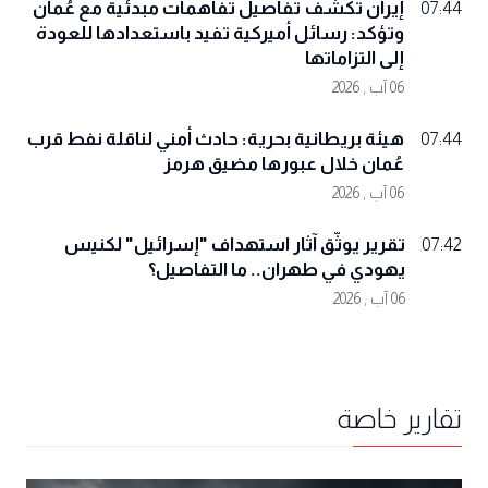
إيران تكشف تفاصيل تفاهمات مبدئية مع عُمان
07:44
وتؤكد: رسائل أميركية تفيد باستعدادها للعودة
إلى التزاماتها
06 آب , 2026
هيئة بريطانية بحرية: حادث أمني لناقلة نفط قرب
07:44
عُمان خلال عبورها مضيق هرمز
06 آب , 2026
تقرير يوثّق آثار استهداف "إسرائيل" لكنيس
07:42
يهودي في طهران.. ما التفاصيل؟
06 آب , 2026
تقارير خاصة