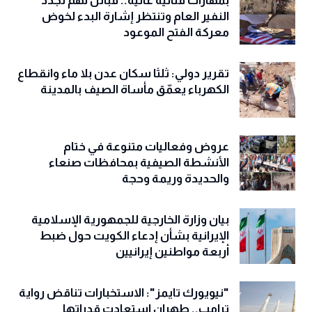
بمهارات قتالية عالية.. قبائل نهم تجدد
النفير العام وتنتظر إشارة البدء لخوض
معركة الفتح الموعود
تقرير دولي: ثلثا سكان عدن بلا ماء وانقطاع
الكهرباء يعمّق مأساة الصيف بالمدينة
عروض وفعاليات متنوعة في ختام
الأنشطة الصيفية بمحافظات صنعاء
والحديدة وريمة وحجة
‏بيان وزارة الخارجية للجمهورية الإسلامية
الإيرانية بشأن إدعاء الكويت حول ضبط
أربعة مواطنين إيرانيين
"نيويورك تايمز": الاستخبارات تناقض رواية
ترامب.. طهران استعادت قدراتها