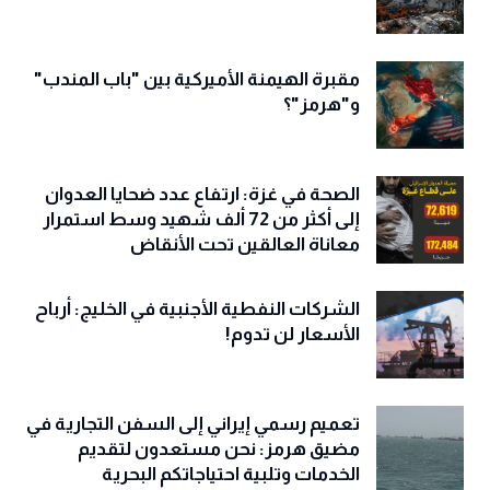
مقبرة الهيمنة الأميركية بين "باب المندب"
و"هرمز"؟
الصحة في غزة: ارتفاع عدد ضحايا العدوان
إلى أكثر من 72 ألف شهيد وسط استمرار
معاناة العالقين تحت الأنقاض
الشركات النفطية الأجنبية في الخليج: أرباح
الأسعار لن تدوم!
تعميم رسمي إيراني إلى السفن التجارية في
مضيق هرمز: نحن مستعدون لتقديم
الخدمات وتلبية احتياجاتكم البحرية