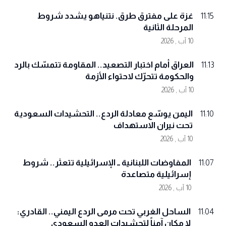
غزة على مفترق طرق. نتنياهو يشدد شروط
11:15
المرحلة الثانية
10 آب , 2026
العراق أمام اختبار التصعيد.. المقاومة تتمسّك بالرد
11:13
والحكومة تتحرّك لاحتواء الأزمة
10 آب , 2026
اليمن يوسّع معادلة الردع.. التحشيدات السعودية
11:10
تحت نيران الاستهداف
10 آب , 2026
المفاوضات اللبنانية ــ الإسرائيلية تتعثر.. شروط
11:07
إسرائيلية متصاعدة
10 آب , 2026
الساحل الغربي تحت مرمى الردع اليمني.. القادري:
11:04
لا مكان آمناً لتحشيدات العدو السعودي