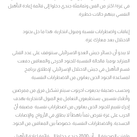
في غزة/ اكثر من الفين وثمانمئة جندي دخلوا إلى قائمة إعادة التأهيل
النفسي بينهم حالات خطيرة.
إعاقات واضطرابات نفسية وميول انتحارية، هذا ما حل بجنود
الاحتلال بعد معارك غزة.
لا يبدو أن خسائر جيش العدو الاسرائيلي ستتوقف على عدد القتلى
المتزايد يوميا، فالحالة النفسية للجنود الجرحى والمعاقين دفعت
قسم التأهيل في جيش الاحتلال الإسرائيلي، لإطلاق برنامج
لمساعدة الجنود الذين يعانون من الاضطرابات النفسية.
وبحسب صحيفة يديعوت احرنوت سيتم تشكيل فرق من ممرضين،
وأطباء نفسيين، يستطيعون التعامل مع الميول الانتحارية بهدف
إجراء تقييم للجنود الذين يعانون من اضطراباتٍ نفسية مضيفة أنّ
الحرب على غزة تفرض ثمناً باهظاً لا يطاق في الأرواح، والإصابات
الجسدية، والاضطرابات النفسية، خصوصاً بين المعاقين من الجنود.
ولفتت الصحيفة إلى أن 2800 جندي دخلوا إلى قائمة إعادة التأهيل