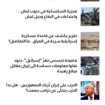
مجزرة السكسكية في جنوب لبنان..
واعتداءات في البقاع وجبل لبنان
تقرير يكشف عن قاعدة عسكرية
إسرائيلية سرية في العراق.. ما التفاصيل؟
فضيحة تجسس تهزّ "إسرائيل": جنود
نقلوا معلومات حساسة إلى إيران مقابل
مبالغ زهيدة
الحرب على إيران تُربك الجمهوريين.. هل بدأ
الحزب يتخلّى عن ترامب بصمت؟