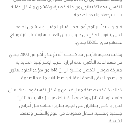
النفسي بيهم 3% يعانون من حالة خطيرة، و18% من مشاكل عقلية
بسبب إجهاد ما بعد الصدمة.
فيما وسيبدأ البرنامج أعماله في فبراير المقبل، وسيشمل الجنود
الذين يتلقون العلاج من حروب جيش العدو السابقة على غزة ويبلغ
عددهم فوق الـ13500 جندي.
وكانت صحيفة هآرتس قد كشفت، أنّه تمّ علاج أكثر من 2800 جندي
في قسم إعادة التأهيل التابع لوزارة الحرب الإسرائيلية، منذ بداية
معركة طوفان الأقصى مشيرة الى إنّ 18% من هؤلاء الجنود يعانون
من صعوبات في الصحة العقلية واضطرابات ما بعد الصدمة.
كذلك، كشفت صحيفة معاريف ، عن مشاكل نفسية وجسدية يعاني
منها جنود الاحتلال، وخصوصاً الاحتياط، من جرّاء الحرب قائلة إنّ
الحزن والأسى يظهران على الجنود بطرق مختلفة مثل أعراض
جسدية ونفسية، تشمل صعوبات في النوم والتنفّس وضعف
الشهية.