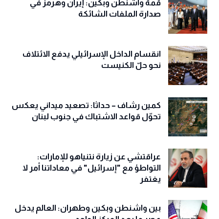
قمة واشنطن وبكين: إيران وهرمز في
صدارة الملفات الشائكة
انقسام الداخل الإسرائيلي يدفع الائتلاف
نحو حلّ الكنيست
كمين رشاف – حداثا: تصعيد ميداني يعكس
تحوّل قواعد الاشتباك في جنوب لبنان
عراقتشي عن زيارة نتنياهو للإمارات:
التواطؤ مع "إسرائيل" في معاداتنا أمر لا
يغتفر
بين واشنطن وبكين وطهران: العالم يدخل