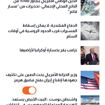
الدين الوطني الأمريكي يتجاوز 100% من
الناتج المحلي الإجمالي: تحذيرات من “مسار
قاتم”
الدفاع الفنلندية: لا يمكن إسقاط
المسيرات قرب الحدود الروسية في أوقات
السلم
ترامب يقر بخسارة أوكرانيا لأراضيها
وزير الخزانة الأمريكي يحث الصين على تكثيف
جهودها لإقناع إيران بفتح مضيق هرمز
واشنطن بوست : البيت الأبيض يستعد
للهزيمة المحتملة للجمهوريين في انتخابات