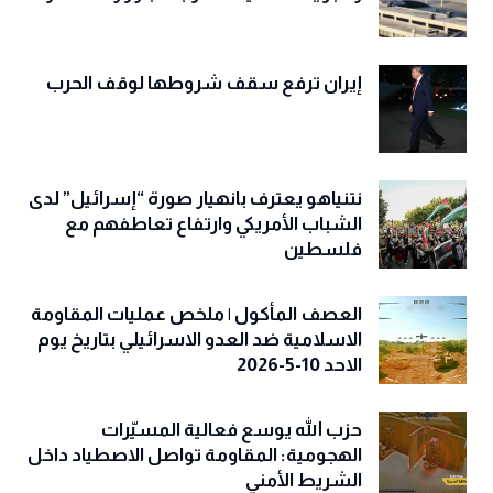
إيران ترفع سقف شروطها لوقف الحرب
نتنياهو يعترف بانهيار صورة “إسرائيل” لدى
الشباب الأمريكي وارتفاع تعاطفهم مع
فلسطين
العصف المأكول | ملخص عمليات المقاومة
الاسلامية ضد العدو الاسرائيلي بتاريخ يوم
الاحد 10-5-2026
حزب الله يوسع فعالية المسيّرات
الهجومية: المقاومة تواصل الاصطياد داخل
الشريط الأمني