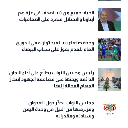
الحية: جميع من يُستهدف في غزة هم
أبناؤنا والاحتلال متمرد على الاتفاقيات
وحدة صنعاء يستعيد توازنه في الدوري
العام للقدم بفوز على شباب البيضاء
رئيس مجلس النواب يطلّع على أداء اللجان
الدائمة ويحثها على مضاعفة الجهود لإنجاز
المهام المحالة إليها
مجلس النواب يحذّّر دول العدوان
ومرتزقتها من النيل من وحدة اليمن
وسيادته ومقدراته