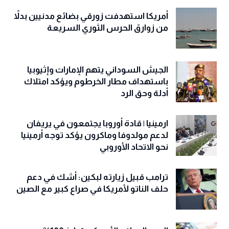
أمريكا استهدفت زورقي بضائع مدنيين بدلاً
من زوارق الحرس الثوري السريعة
الجيش السوداني يتهم الإمارات وإثيوبيا
باستهداف مطار الخرطوم ويؤكد امتلاك
أدلة وحق الرد
ارمينيا | قادة أوروبا يجتمعون في يريفان
لدعم مولدوفا وماكرون يؤكد توجه أرمينيا
نحو الاتحاد الأوروبي
ترامب قبيل زيارته لبكين: أشك في دعم
حلف الناتو لأمريكا في صراع كبير مع الصين