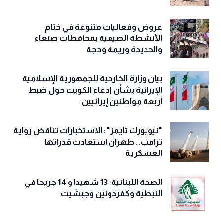
عروض وفعاليات متنوعة في ختام
الأنشطة الصيفية بمحافظات صنعاء
والحديدة وريمة وحجة
‏بيان وزارة الخارجية للجمهورية الإسلامية
الإيرانية بشأن إدعاء الكويت حول ضبط
أربعة مواطنين إيرانيين
"نيويورك تايمز": الاستخبارات تناقض رواية
ترامب.. طهران استعادت قدراتها
العسكرية
الصحة اللبنانية: 13 شهيدا و 14 جريحا في
النبطية وكفردونين وجبشيت