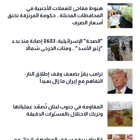
هبوط مفاجئ للعملات الأجنبية في
المحافظات المحتلة.. حكومة المرتزقة تخنق
أسعار الصرف
"الصحة" الإسرائيلية: 8683 إصابة منذ بدء
"زئير الأسد".. ومئات الجرحى شمالاً
ترامب يقرّ بضعف وقف إطلاق النار:
التفاهم مع إيران ما زال بعيداً
المقاومة في جنوب لبنان تُصعّد عملياتها
وتربك الاحتلال بالمسيّرات الدقيقة
قاليباف يرفع سقف المواجهة: لا حلّ مع