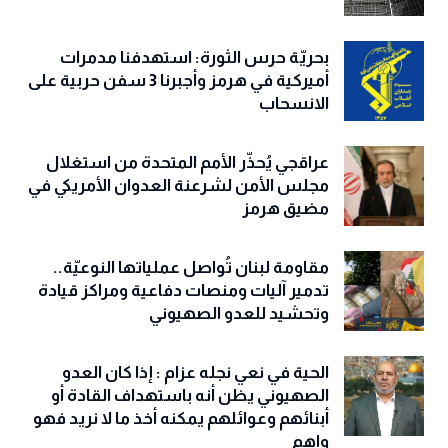
بحريّة حرس الثورة: استهدفنا مدمرات
أميركية في هرمز وأجبرنا 3 سفن حربية على
الانسحاب
عراقجي يُحذّر الأمم المتحدة من استغلال
مجلس الأمن لشرعنة العدوان الأمريكي في
مضيق هرمز
مقاومة لبنان تُواصل عملياتها النوعيّة..
تدمير آليات ومنصات دفاعية ومراكز قيادة
وتحشيد للعدو الصهيوني
الحية في نعي نجله عزام : إذا كان العدو
الصهيوني يظن أنه باستهداف القادة أو
أبنائهم وعوائلهم يمكنه أخذ ما لا نريد فهو
واهم