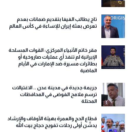
تاج يطالب الفيفا بتقديم ضمانات بعدم
تعرض بعثة إيران للإساءة في كأس العالم
مقر خاتم الأنبياء المركزي: القوات المسلحة
الإيرانية لم تنفذ أي عمليات صاروخية أو
بطائرات مسيرة ضد الإمارات في الأيام
الماضية
جريمة جديدة في مدينة عدن .. الاغتيالات
ترسم ملامح الفوضى في المحافظات
المحتلة
قطاع الحج والعمرة بهيئة الأوقاف والإرشاد
يدشّن أولى رحلات تفويج حجاج بيت الله