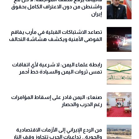
واشنطن من دون الاعتراف الكامل بحقوق
إيران
تصاعد الاشتباكات القبلية في مأرب يفاقم
الفوضى الأمنية ويكشف هشاشة التحالف
رابطة علماء اليمن: لا شرعية لأي اتفاقات
تمس ثروات اليمن والسيادة خط أحمر
صنعاء: اليمن قادر على إسقاط المؤامرات
رغم الحرب والحصار
من الردع الإيراني إلى الأزمات الاقتصادية
والجوية.. تداعيات الحرب تتجاوز وقف النار