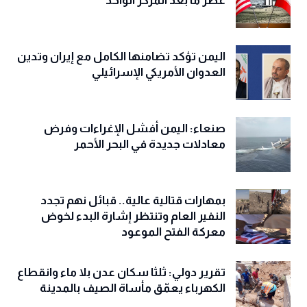
عصر ما بعد المركز الواحد
اليمن تؤكد تضامنها الكامل مع إيران وتدين
العدوان الأمريكي الإسرائيلي
صنعاء: اليمن أفشل الإغراءات وفرض
معادلات جديدة في البحر الأحمر
بمهارات قتالية عالية.. قبائل نهم تجدد
النفير العام وتنتظر إشارة البدء لخوض
معركة الفتح الموعود
تقرير دولي: ثلثا سكان عدن بلا ماء وانقطاع
الكهرباء يعمّق مأساة الصيف بالمدينة