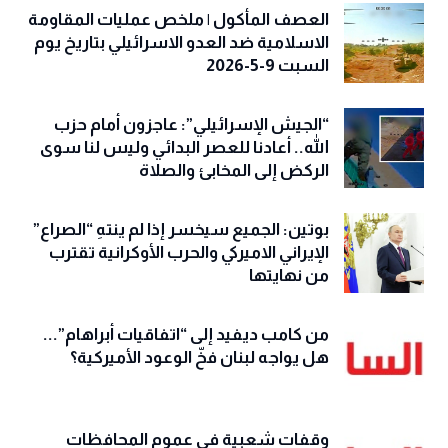
العصف المأكول | ملخص عمليات المقاومة
الاسلامية ضد العدو الاسرائيلي بتاريخ يوم
السبت 9-5-2026
“الجيش الإسرائيلي”: عاجزون أمام حزب
الله.. أعادنا للعصر البدائي وليس لنا سوى
الركض إلى المخابئ والصلاة
بوتين: الجميع سيخسر إذا لم ينتهِ “الصراع”
الإيراني الاميركي والحرب الأوكرانية تقترب
من نهايتها
من كامب ديفيد إلى “اتفاقيات أبراهام”...
هل يواجه لبنان فخّ الوعود الأميركية؟
وقفات شعبية في عموم المحافظات