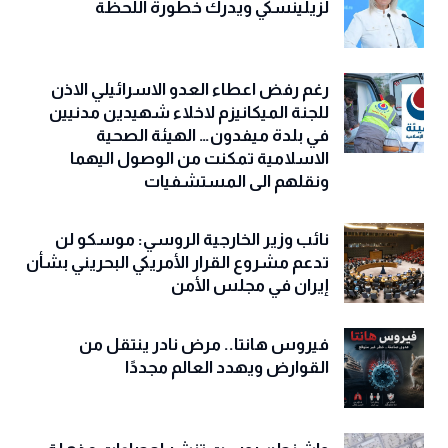
لزيلينسكي ويدرك خطورة اللحظة
رغم رفض اعطاء العدو الاسرائيلي الاذن
للجنة الميكانيزم لاخلاء شهيدين مدنيين
في بلدة ميفدون… الهيئة الصحية
الاسلامية تمكنت من الوصول اليهما
ونقلهم الى المستشفيات
نائب وزير الخارجية الروسي: موسكو لن
تدعم مشروع القرار الأمريكي البحريني بشأن
إيران في مجلس الأمن
فيروس هانتا.. مرض نادر ينتقل من
القوارض ويهدد العالم مجددًا