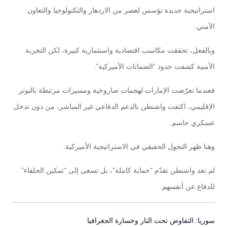
استراتيجية جديدة تؤسس لعصر من الازدهار والتكنولوجيا والتعاون
الأمني.
وبالفعل، تحققت مكاسب اقتصادية واستثمارية كبيرة، لكن التجربة
الأمنية كشفت حدود “الضمانات الأميركية”.
فعندما تعرّضت الإمارات لهجمات صاروخية ومسيرات مرتبطة بالتوتر
الإقليمي، اكتفت واشنطن بالدعم الدفاعي غير المباشر، من دون تدخل
عسكري حاسم.
وهنا ظهر التحول الحقيقي في الاستراتيجية الأميركية:
لم تعد واشنطن تقدّم “حماية كاملة”، بل تسعى إلى “تمكين الحلفاء”
للدفاع عن أنفسهم.
سوريا: التفاوض تحت النار وخسارة الجغرافيا