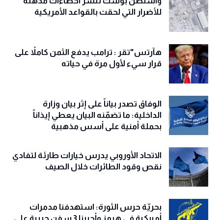
واشنطن بوست تنشر احصاءات مذهلة
للأضرار التي لحقت بالقواعد الأمريكية
هآرتس"تقر : ترامب يدفع الثمن كاملاً على
قرار سيء لأول مرة في حياته
الوفاق تصدر بياناً على إثر بيان وزارة
الداخلية: ما تضمّنه البيان يعطي إيذاناً
بحملة أمنية على أسس مذهبية
الاتحاد الأوروبي يدرس خيارات طارئة لتفادي
نقص وقود الطائرات خلال الصيف
بحريّة حرس الثورة: استهدفنا مدمرات
أميركية في هرمز وأجبرنا 3 سفن حربية على