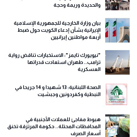
والحديدة وريمة وحجة
‏بيان وزارة الخارجية للجمهورية الإسلامية
الإيرانية بشأن إدعاء الكويت حول ضبط
أربعة مواطنين إيرانيين
"نيويورك تايمز": الاستخبارات تناقض رواية
ترامب.. طهران استعادت قدراتها
العسكرية
الصحة اللبنانية: 13 شهيدا و 14 جريحا في
النبطية وكفردونين وجبشيت
هبوط مفاجئ للعملات الأجنبية في
المحافظات المحتلة.. حكومة المرتزقة تخنق
أسعار الصرف