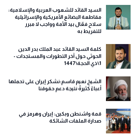
السيد القائد للشعوب العربية والإسلامية:
مقاطعة البضائع الأمريكية والإسرائيلية
سلاح فعّال بيد الأمة وواجب لا مبرر
للتفريط به
كلمة السيد القائد عبد الملك بدر الدين
الحوثي حول آخر التطورات والمستجدات -
1\ذي الحجة\1447
الشيخ نعيم قاسم:نشكر إيران على تحملها
أعباءً كثيرةً نتيجة دعم حقوقنا
قمة واشنطن وبكين: إيران وهرمز في
صدارة الملفات الشائكة