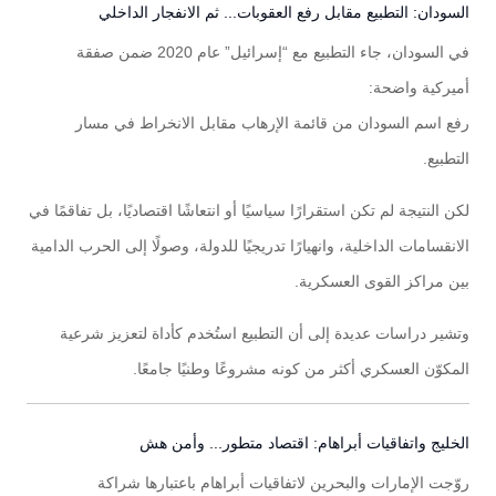
السودان: التطبيع مقابل رفع العقوبات... ثم الانفجار الداخلي
في السودان، جاء التطبيع مع “إسرائيل” عام 2020 ضمن صفقة
أميركية واضحة:
رفع اسم السودان من قائمة الإرهاب مقابل الانخراط في مسار
التطبيع.
لكن النتيجة لم تكن استقرارًا سياسيًا أو انتعاشًا اقتصاديًا، بل تفاقمًا في
الانقسامات الداخلية، وانهيارًا تدريجيًا للدولة، وصولًا إلى الحرب الدامية
بين مراكز القوى العسكرية.
وتشير دراسات عديدة إلى أن التطبيع استُخدم كأداة لتعزيز شرعية
المكوّن العسكري أكثر من كونه مشروعًا وطنيًا جامعًا.
الخليج واتفاقيات أبراهام: اقتصاد متطور... وأمن هش
روّجت الإمارات والبحرين لاتفاقيات أبراهام باعتبارها شراكة