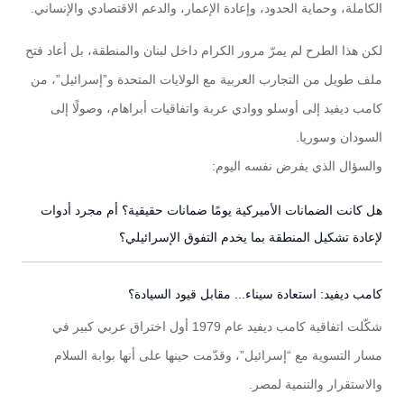
الكاملة، وحماية الحدود، وإعادة الإعمار، والدعم الاقتصادي والإنساني.
لكن هذا الطرح لم يمرّ مرور الكرام داخل لبنان والمنطقة، بل أعاد فتح
ملف طويل من التجارب العربية مع الولايات المتحدة و”إسرائيل”، من
كامب ديفيد إلى أوسلو ووادي عربة واتفاقيات أبراهام، وصولًا إلى
السودان وسوريا.
والسؤال الذي يفرض نفسه اليوم:
هل كانت الضمانات الأميركية يومًا ضمانات حقيقية؟ أم مجرد أدوات
لإعادة تشكيل المنطقة بما يخدم التفوق الإسرائيلي؟
كامب ديفيد: استعادة سيناء... مقابل قيود السيادة؟
شكّلت اتفاقية كامب ديفيد عام 1979 أول اختراق عربي كبير في
مسار التسوية مع “إسرائيل”، وقدّمت حينها على أنها بوابة السلام
والاستقرار والتنمية لمصر.