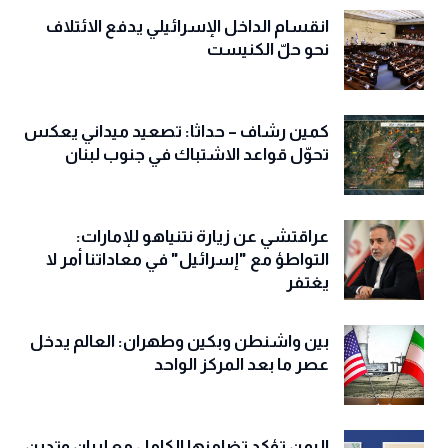
انقسام الداخل الإسرائيلي يدفع الائتلاف
نحو حلّ الكنيست
كمين رشاف – حداثا: تصعيد ميداني يعكس
تحوّل قواعد الاشتباك في جنوب لبنان
عراقتشي عن زيارة نتنياهو للإمارات:
التواطؤ مع "إسرائيل" في معاداتنا أمر لا
يغتفر
بين واشنطن وبكين وطهران: العالم يدخل
عصر ما بعد المركز الواحد
اليمن تؤكد تضامنها الكامل مع إيران وتدين