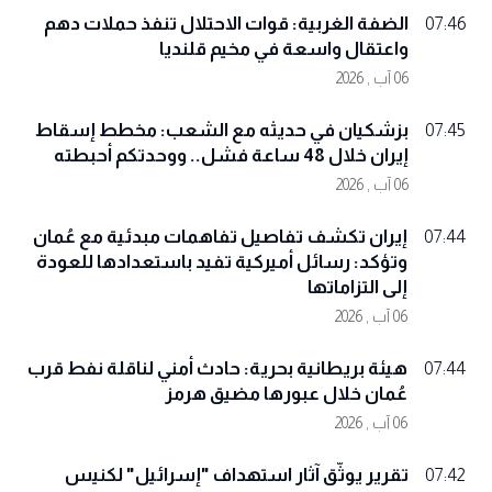
الضفة الغربية: قوات الاحتلال تنفذ حملات دهم
07:46
واعتقال واسعة في مخيم قلنديا
06 آب , 2026
بزشكيان في حديثه مع الشعب: مخطط إسقاط
07:45
إيران خلال 48 ساعة فشل.. ووحدتكم أحبطته
06 آب , 2026
إيران تكشف تفاصيل تفاهمات مبدئية مع عُمان
07:44
وتؤكد: رسائل أميركية تفيد باستعدادها للعودة
إلى التزاماتها
06 آب , 2026
هيئة بريطانية بحرية: حادث أمني لناقلة نفط قرب
07:44
عُمان خلال عبورها مضيق هرمز
06 آب , 2026
تقرير يوثّق آثار استهداف "إسرائيل" لكنيس
07:42