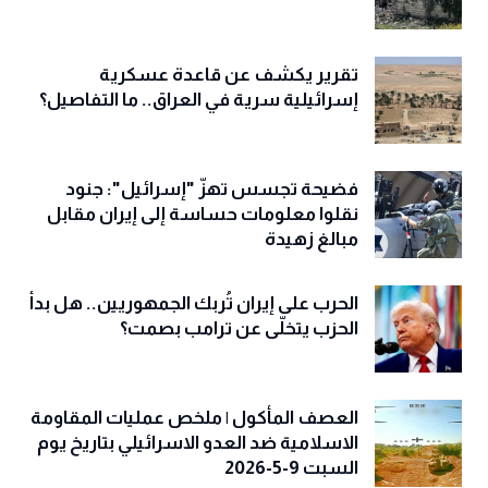
تقرير يكشف عن قاعدة عسكرية
إسرائيلية سرية في العراق.. ما التفاصيل؟
فضيحة تجسس تهزّ "إسرائيل": جنود
نقلوا معلومات حساسة إلى إيران مقابل
مبالغ زهيدة
الحرب على إيران تُربك الجمهوريين.. هل بدأ
الحزب يتخلّى عن ترامب بصمت؟
العصف المأكول | ملخص عمليات المقاومة
الاسلامية ضد العدو الاسرائيلي بتاريخ يوم
السبت 9-5-2026