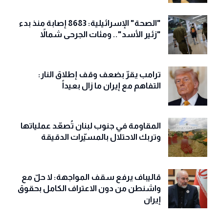
"الصحة" الإسرائيلية: 8683 إصابة منذ بدء
"زئير الأسد".. ومئات الجرحى شمالاً
ترامب يقرّ بضعف وقف إطلاق النار:
التفاهم مع إيران ما زال بعيداً
المقاومة في جنوب لبنان تُصعّد عملياتها
وتربك الاحتلال بالمسيّرات الدقيقة
قاليباف يرفع سقف المواجهة: لا حلّ مع
واشنطن من دون الاعتراف الكامل بحقوق
إيران