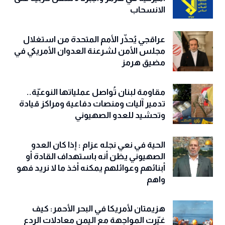
الانسحاب
عراقجي يُحذّر الأمم المتحدة من استغلال
مجلس الأمن لشرعنة العدوان الأمريكي في
مضيق هرمز
مقاومة لبنان تُواصل عملياتها النوعيّة..
تدمير آليات ومنصات دفاعية ومراكز قيادة
وتحشيد للعدو الصهيوني
الحية في نعي نجله عزام : إذا كان العدو
الصهيوني يظن أنه باستهداف القادة أو
أبنائهم وعوائلهم يمكنه أخذ ما لا نريد فهو
واهم
هزيمتان لأمريكا في البحر الأحمر: كيف
غيّرت المواجهة مع اليمن معادلات الردع