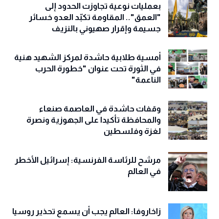
بعمليات نوعية تجاوزت الحدود إلى
"العمق".. المقاومة تكبّد العدو خسائر
جسيمة وإقرار صهيوني بالنزيف
أمسية طلابية حاشدة لمركز الشهيد هنية
في الثورة تحت عنوان "خطورة الحرب
الناعمة"
وقفات حاشدة في العاصمة صنعاء
والمحافظة تأكيدا على الجهوزية ونصرة
لغزة وفلسطين
مرشح للرئاسة الفرنسية: إسرائيل الأخطر
في العالم
زاخاروفا: العالم يجب أن يسمع تحذير روسيا