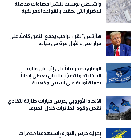
واشنطن بوست تنشر احصاءات مذهلة
للأضرار التي لحقت بالقواعد الأمريكية
هآرتس"تقر : ترامب يدفع الثمن كاملاً على
قرار سيء لأول مرة في حياته
الوفاق تصدر بياناً على إثر بيان وزارة
الداخلية: ما تضمّنه البيان يعطي إيذاناً
بحملة أمنية على أسس مذهبية
الاتحاد الأوروبي يدرس خيارات طارئة لتفادي
نقص وقود الطائرات خلال الصيف
بحريّة حرس الثورة: استهدفنا مدمرات