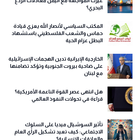
غيّرت المواجهة مع اليمن معادلات الردع
البحري؟
المكتب السياسي لأنصار الله يعزي قيادة
حماس والشعب الفلسطيني باستشهاد
البطل عزام الحية
الخارجية الإيرانية تدين الهجمات الإسرائيلية
على ضاحية بيروت الجنوبية وتؤكد تضامنها
مع لبنان
هل انتهى عصر القوة الناعمة الأمريكية؟
قراءة في تحولات النفوذ العالمي
تأثير السوشيال ميديا على السلوك
الاجتماعي: كيف تعيد تشكيل الرأي العام
والعلاقات الإنسانية؟