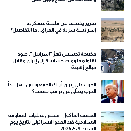
تقرير يكشف عن قاعدة عسكرية
إسرائيلية سرية في العراق.. ما التفاصيل؟
فضيحة تجسس تهزّ "إسرائيل": جنود
نقلوا معلومات حساسة إلى إيران مقابل
مبالغ زهيدة
الحرب على إيران تُربك الجمهوريين.. هل بدأ
الحزب يتخلّى عن ترامب بصمت؟
العصف المأكول | ملخص عمليات المقاومة
الاسلامية ضد العدو الاسرائيلي بتاريخ يوم
السبت 9-5-2026