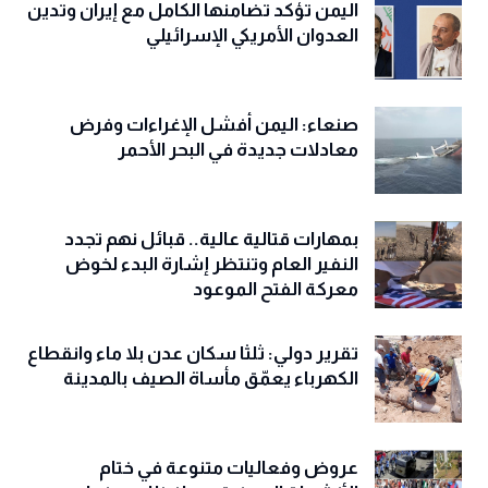
اليمن تؤكد تضامنها الكامل مع إيران وتدين
العدوان الأمريكي الإسرائيلي
صنعاء: اليمن أفشل الإغراءات وفرض
معادلات جديدة في البحر الأحمر
بمهارات قتالية عالية.. قبائل نهم تجدد
النفير العام وتنتظر إشارة البدء لخوض
معركة الفتح الموعود
تقرير دولي: ثلثا سكان عدن بلا ماء وانقطاع
الكهرباء يعمّق مأساة الصيف بالمدينة
عروض وفعاليات متنوعة في ختام