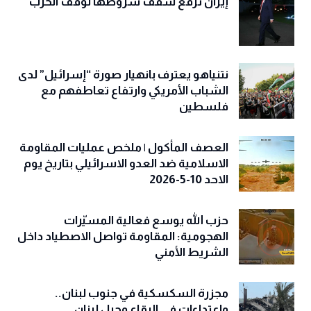
إيران ترفع سقف شروطها لوقف الحرب
نتنياهو يعترف بانهيار صورة “إسرائيل” لدى
الشباب الأمريكي وارتفاع تعاطفهم مع
فلسطين
العصف المأكول | ملخص عمليات المقاومة
الاسلامية ضد العدو الاسرائيلي بتاريخ يوم
الاحد 10-5-2026
حزب الله يوسع فعالية المسيّرات
الهجومية: المقاومة تواصل الاصطياد داخل
الشريط الأمني
مجزرة السكسكية في جنوب لبنان..
واعتداءات في البقاع وجبل لبنان