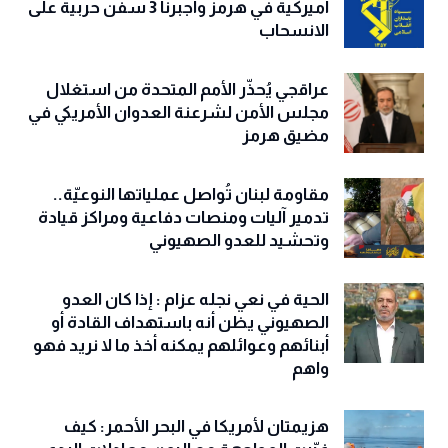
أميركية في هرمز وأجبرنا 3 سفن حربية على
الانسحاب
عراقجي يُحذّر الأمم المتحدة من استغلال
مجلس الأمن لشرعنة العدوان الأمريكي في
مضيق هرمز
مقاومة لبنان تُواصل عملياتها النوعيّة..
تدمير آليات ومنصات دفاعية ومراكز قيادة
وتحشيد للعدو الصهيوني
الحية في نعي نجله عزام : إذا كان العدو
الصهيوني يظن أنه باستهداف القادة أو
أبنائهم وعوائلهم يمكنه أخذ ما لا نريد فهو
واهم
هزيمتان لأمريكا في البحر الأحمر: كيف