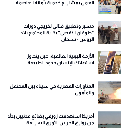
العمل بمشاريع خدمية بأمانة العاصمة
مسير وتطبيق قتالي لخريجي دورات
"طوفان الأقصى" بكلية المجتمع بلاد
الروس - سنحان
الأزمة البيئية العالمية: حين يتجاوز
استهلاك الإنسان حدود الطبيعة
المناورات المصرية في سيناء بين المحتمل
والمأمول
أمريكا استهدفت زورقي بضائع مدنيين بدلاً
من زوارق الحرس الثوري السريعة