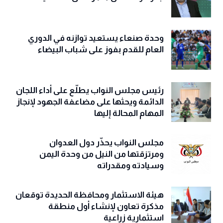
وحدة صنعاء يستعيد توازنه في الدوري
العام للقدم بفوز على شباب البيضاء
رئيس مجلس النواب يطلّع على أداء اللجان
الدائمة ويحثها على مضاعفة الجهود لإنجاز
المهام المحالة إليها
مجلس النواب يحذّّر دول العدوان
ومرتزقتها من النيل من وحدة اليمن
وسيادته ومقدراته
هيئة الاستثمار ومحافظة الحديدة توقعان
مذكرة تعاون لإنشاء أول منطقة
استثمارية زراعية