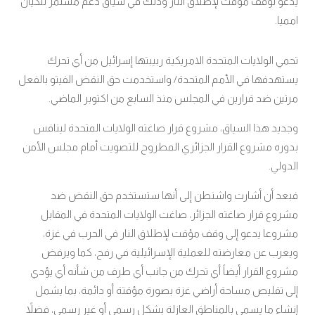
يدعو لوقف مؤقت لإطلاق النار وذلك في سياق دعم مستمر للكيان
امميا.
تحمي الولايات المتحدة الامريكية ربيبتها إسرائيل من أي تحرك
يستهدفها في الأمم المتحدة
واستخدمت حق النقض الفيتو بالفعل
/
مرتين ضد قرارين في المجلس منذ السابع من اكتوبر الماضي.
وجديد هذا السياق، مشروع قرار صاغته الولايات المتحدة لينافس
بدوره مشروع القرار الجزائري المطروح للتصويت أمام مجلس الأمن
الدولي.
فبعد أن أشارت واشنطن إلى أنها ستستخدم حق النقض ضد
مشروع قرار صاغته الجزائر، صاغت الولايات المتحدة في المقابل
مشروعا يدعو إلى وقف مؤقت لإطلاق النار في الحرب في غزة،
ويعرب عن معارضته للعملية الإسرائيلية في رفح، كما ويرفض
مشروع القرار أيضاً أي تحرك من جانب أي طرف من شأنه أي يؤدي
إلى تقليص مساحة أراضي غزة بصورة مؤقتة أو دائمة، بما يشمل
إنشاء ما يسمى بالمناطق العازلة بشكل رسمي أو غير رسمي، فضلاً