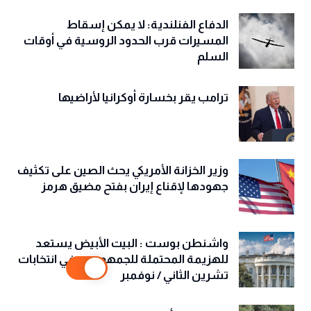
الدفاع الفنلندية: لا يمكن إسقاط
المسيرات قرب الحدود الروسية في أوقات
السلم
ترامب يقر بخسارة أوكرانيا لأراضيها
وزير الخزانة الأمريكي يحث الصين على تكثيف
جهودها لإقناع إيران بفتح مضيق هرمز
واشنطن بوست : البيت الأبيض يستعد
للهزيمة المحتملة للجمهوريين في انتخابات
تشرين الثاني / نوفمبر