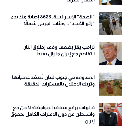
"الصحة" الإسرائيلية: 8683 إصابة منذ بدء
"زئير الأسد".. ومئات الجرحى شمالاً
ترامب يقرّ بضعف وقف إطلاق النار:
التفاهم مع إيران ما زال بعيداً
المقاومة في جنوب لبنان تُصعّد عملياتها
وتربك الاحتلال بالمسيّرات الدقيقة
قاليباف يرفع سقف المواجهة: لا حلّ مع
واشنطن من دون الاعتراف الكامل بحقوق
إيران