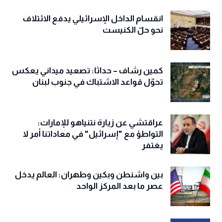
انقسام الداخل الإسرائيلي يدفع الائتلاف
نحو حلّ الكنيست
كمين رشاف – حداثا: تصعيد ميداني يعكس
تحوّل قواعد الاشتباك في جنوب لبنان
عراقتشي عن زيارة نتنياهو للإمارات:
التواطؤ مع "إسرائيل" في معاداتنا أمر لا
يغتفر
بين واشنطن وبكين وطهران: العالم يدخل
عصر ما بعد المركز الواحد