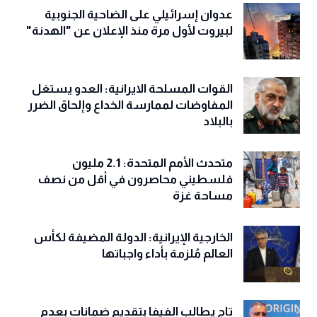
عدوان إسرائيلي على الضاحية الجنوبية
لبيروت لأول مرة منذ الإعلان عن "الهدنة"
القوات المسلحة الايرانية: العدو يستغل
المفاوضات لممارسة الخداع وإلحاق الضرر
بالبلاد
متحدث الأمم المتحدة: 2.1 مليون
فلسطيني محاصرون في أقل من نصف
مساحة غزة
الخارجية الإيرانية: الدولة المضيفة لكأس
العالم مُلزمة بأداء واجباتها
تاج يطالب الفيفا بتقديم ضمانات بعدم