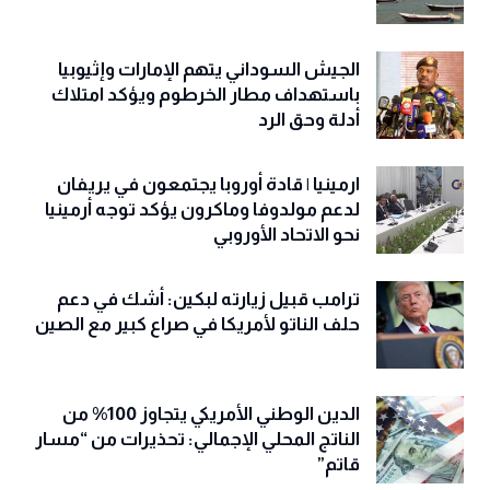
الجيش السوداني يتهم الإمارات وإثيوبيا
باستهداف مطار الخرطوم ويؤكد امتلاك
أدلة وحق الرد
ارمينيا | قادة أوروبا يجتمعون في يريفان
لدعم مولدوفا وماكرون يؤكد توجه أرمينيا
نحو الاتحاد الأوروبي
ترامب قبيل زيارته لبكين: أشك في دعم
حلف الناتو لأمريكا في صراع كبير مع الصين
الدين الوطني الأمريكي يتجاوز 100% من
الناتج المحلي الإجمالي: تحذيرات من “مسار
قاتم”