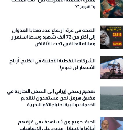
و"هرمز"؟
الصحة في غزة: ارتفاع عدد ضحايا العدوان
إلى أكثر من 72 ألف شهيد وسط استمرار
معاناة العالقين تحت الأنقاض
الشركات النفطية الأجنبية في الخليج: أرباح
الأسعار لن تدوم!
تعميم رسمي إيراني إلى السفن التجارية في
مضيق هرمز: نحن مستعدون لتقديم
الخدمات وتلبية احتياجاتكم البحرية
الحية: جميع من يُستهدف في غزة هم
أبناؤنا والاحتلال متمرد على الاتفاقيات