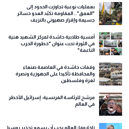
بعمليات نوعية تجاوزت الحدود إلى
"العمق".. المقاومة تكبّد العدو خسائر
جسيمة وإقرار صهيوني بالنزيف
أمسية طلابية حاشدة لمركز الشهيد هنية
في الثورة تحت عنوان "خطورة الحرب
الناعمة"
وقفات حاشدة في العاصمة صنعاء
والمحافظة تأكيدا على الجهوزية ونصرة
لغزة وفلسطين
مرشح للرئاسة الفرنسية: إسرائيل الأخطر
في العالم
زاخاروفا: العالم يجب أن يسمع تحذير روسيا