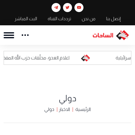
إتصل بنا
من نحن
ترددات القناة
البث المباشر
اعلام العدو: محلّقات حزب الله المفخخة أصبحت كابوسا
دولي
الرئيسية
الاخبار
دولي