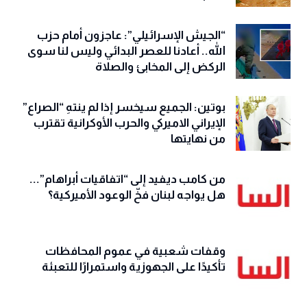
“الجيش الإسرائيلي”: عاجزون أمام حزب
الله.. أعادنا للعصر البدائي وليس لنا سوى
الركض إلى المخابئ والصلاة
بوتين: الجميع سيخسر إذا لم ينتهِ “الصراع”
الإيراني الاميركي والحرب الأوكرانية تقترب
من نهايتها
من كامب ديفيد إلى “اتفاقيات أبراهام”...
هل يواجه لبنان فخّ الوعود الأميركية؟
وقفات شعبية في عموم المحافظات
تأكيدًا على الجهوزية واستمرارًا للتعبئة