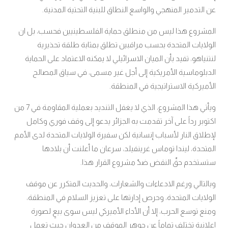
عن التدمير المنهجي والواسع النطاق للبنية التحتية المدنية.
المشروع هذا ليس من منطلق حماية الفلسطينيين فحسب، بل ان
الولايات المتحدة بحسب مراقبين تطلق بمثابة طلقة تحذيرية
لنتنياهو، تفيد بأن الميان الاسرائيلي لا يمكنه الاعتماد على الحماية
الدبلوماسية الأمريكية إلى أجل غير مسمى، في سياق المصالح
الأميركية الاستراتيجية في المنطقة.
ويأتي هذا المشروع، الذي لا يغفل التنديد بعملية المقاومة في 7 من
اكتوبر رداً على آخر تقدمت به الجزائر يدعو إلى وقف فوري وكامل
لإطلاق النار لأسباب إنسانية لكن سفيرة الولايات المتحدة لدى الأمم
المتحدة، ليندا توماس غرينفيلد، سرعان ما أعلنت أن بلادها
ستستخدم حقّ النقض ضدّ مشروع القرار هذا.
وبالتالي ورغم الادعاءات والشعارات، والحديث المتكرر عن موقف
الولايات المتحدة، وحرص إدارتها على تعزيز السلام في المنطقة،
ومنع توسع الحرب، إلا أن الأداء الأميركي ليس سوى بيعٍ لصورة
إعلانية تختلف تماماً عن جوهر الموقف من العدوان حيث تعمل