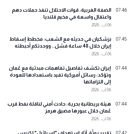
الضفة الغربية: قوات الاحتلال تنفذ حملات دهم
07:46
واعتقال واسعة في مخيم قلنديا
06 آب , 2026
بزشكيان في حديثه مع الشعب: مخطط إسقاط
07:45
إيران خلال 48 ساعة فشل.. ووحدتكم أحبطته
06 آب , 2026
إيران تكشف تفاصيل تفاهمات مبدئية مع عُمان
07:44
وتؤكد: رسائل أميركية تفيد باستعدادها للعودة
إلى التزاماتها
06 آب , 2026
هيئة بريطانية بحرية: حادث أمني لناقلة نفط قرب
07:44
عُمان خلال عبورها مضيق هرمز
06 آب , 2026
تقرير يوثّق آثار استهداف "إسرائيل" لكنيس
07:42