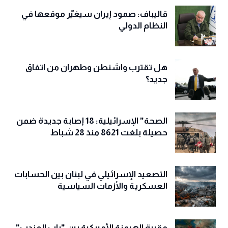
قاليباف: صمود إيران سيغيّر موقعها في
النظام الدولي
هل تقترب واشنطن وطهران من اتفاق
جديد؟
الصحة" الإسرائيلية: 18 إصابة جديدة ضمن
حصيلة بلغت 8621 منذ 28 شباط
التصعيد الإسرائيلي في لبنان بين الحسابات
العسكرية والأزمات السياسية
مقبرة الهيمنة الأميركية بين "باب المندب"