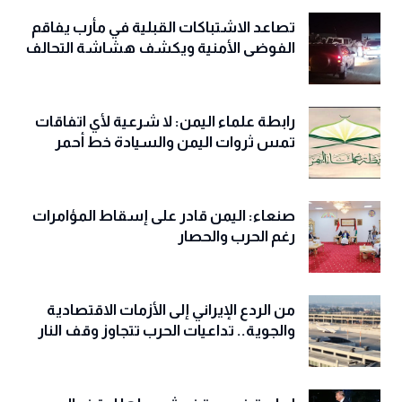
تصاعد الاشتباكات القبلية في مأرب يفاقم
الفوضى الأمنية ويكشف هشاشة التحالف
رابطة علماء اليمن: لا شرعية لأي اتفاقات
تمس ثروات اليمن والسيادة خط أحمر
صنعاء: اليمن قادر على إسقاط المؤامرات
رغم الحرب والحصار
من الردع الإيراني إلى الأزمات الاقتصادية
والجوية.. تداعيات الحرب تتجاوز وقف النار