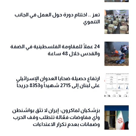
تعز .. اختتام دورة حول العمل في الجانب
التنموي
24 عملًا للمقاومة الفلسطينية في الضفة
والقدس خلال 48 ساعة
ارتفاع حصيلة ضحايا العدوان الإسرائيلي
على لبنان إلى 2715 شهيداً و8353 جريحاً
بزشكيان لماكرون: إيران لا تثق بواشنطن
وأي مفاوضات فعّالة تتطلب وقف الحرب
وضمانات بعدم تكرار الاعتداءات