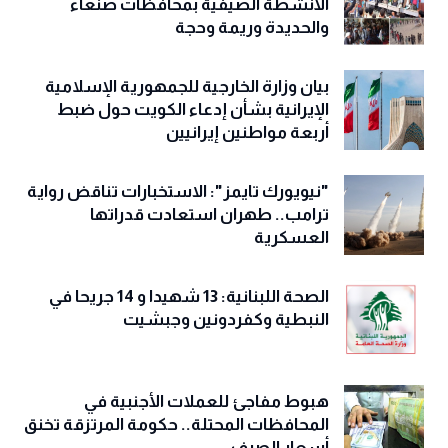
الأنشطة الصيفية بمحافظات صنعاء
والحديدة وريمة وحجة
‏بيان وزارة الخارجية للجمهورية الإسلامية
الإيرانية بشأن إدعاء الكويت حول ضبط
أربعة مواطنين إيرانيين
"نيويورك تايمز": الاستخبارات تناقض رواية
ترامب.. طهران استعادت قدراتها
العسكرية
الصحة اللبنانية: 13 شهيدا و 14 جريحا في
النبطية وكفردونين وجبشيت
هبوط مفاجئ للعملات الأجنبية في
المحافظات المحتلة.. حكومة المرتزقة تخنق
أسعار الصرف