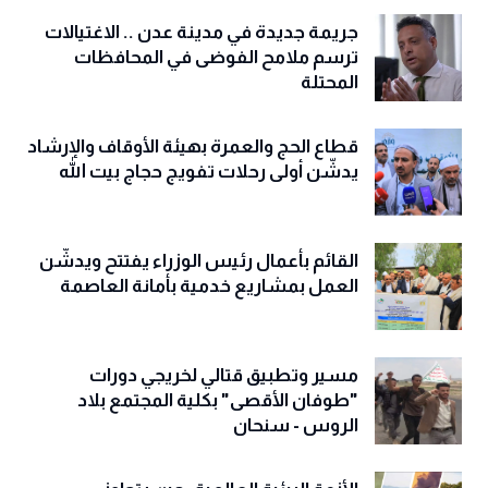
جريمة جديدة في مدينة عدن .. الاغتيالات
ترسم ملامح الفوضى في المحافظات
المحتلة
قطاع الحج والعمرة بهيئة الأوقاف والإرشاد
يدشّن أولى رحلات تفويج حجاج بيت الله
القائم بأعمال رئيس الوزراء يفتتح ويدشّن
العمل بمشاريع خدمية بأمانة العاصمة
مسير وتطبيق قتالي لخريجي دورات
"طوفان الأقصى" بكلية المجتمع بلاد
الروس - سنحان