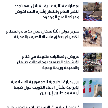
بمهارات قتالية عالية.. قبائل نهم تجدد
النفير العام وتنتظر إشارة البدء لخوض
معركة الفتح الموعود
تقرير دولي: ثلثا سكان عدن بلا ماء وانقطاع
الكهرباء يعمّق مأساة الصيف بالمدينة
عروض وفعاليات متنوعة في ختام
الأنشطة الصيفية بمحافظات صنعاء
والحديدة وريمة وحجة
‏بيان وزارة الخارجية للجمهورية الإسلامية
الإيرانية بشأن إدعاء الكويت حول ضبط
أربعة مواطنين إيرانيين
"نيويورك تايمز": الاستخبارات تناقض رواية