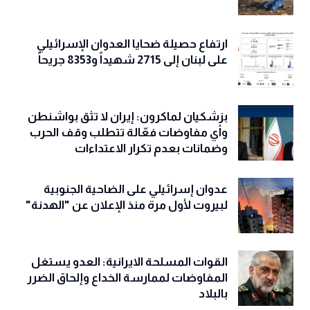
ارتفاع حصيلة ضحايا العدوان الإسرائيلي
على لبنان إلى 2715 شهيداً و8353 جريحاً
بزشكيان لماكرون: إيران لا تثق بواشنطن
وأي مفاوضات فعّالة تتطلب وقف الحرب
وضمانات بعدم تكرار الاعتداءات
عدوان إسرائيلي على الضاحية الجنوبية
لبيروت لأول مرة منذ الإعلان عن "الهدنة"
القوات المسلحة الايرانية: العدو يستغل
المفاوضات لممارسة الخداع وإلحاق الضرر
بالبلاد