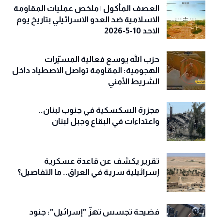
العصف المأكول | ملخص عمليات المقاومة
الاسلامية ضد العدو الاسرائيلي بتاريخ يوم
الاحد 10-5-2026
حزب الله يوسع فعالية المسيّرات
الهجومية: المقاومة تواصل الاصطياد داخل
الشريط الأمني
مجزرة السكسكية في جنوب لبنان..
واعتداءات في البقاع وجبل لبنان
تقرير يكشف عن قاعدة عسكرية
إسرائيلية سرية في العراق.. ما التفاصيل؟
فضيحة تجسس تهزّ "إسرائيل": جنود