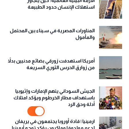
الأزمة البيئية العالمية: حين يتجاوز
استهلاك الإنسان حدود الطبيعة
المناورات المصرية في سيناء بين المحتمل
والمأمول
أمريكا استهدفت زورقي بضائع مدنيين بدلاً
من زوارق الحرس الثوري السريعة
الجيش السوداني يتهم الإمارات وإثيوبيا
باستهداف مطار الخرطوم ويؤكد امتلاك
أدلة وحق الرد
ارمينيا | قادة أوروبا يجتمعون في يريفان
لدعم مولدوفا وماكرون يؤكد توجه أرمينيا