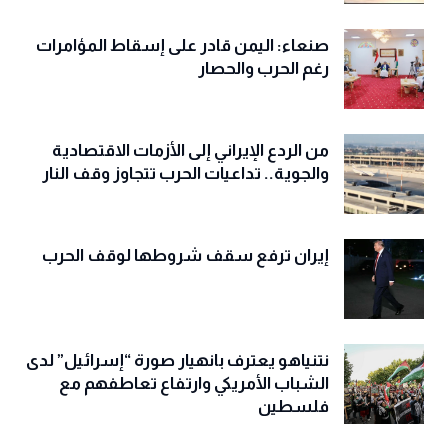
صنعاء: اليمن قادر على إسقاط المؤامرات
رغم الحرب والحصار
من الردع الإيراني إلى الأزمات الاقتصادية
والجوية.. تداعيات الحرب تتجاوز وقف النار
إيران ترفع سقف شروطها لوقف الحرب
نتنياهو يعترف بانهيار صورة “إسرائيل” لدى
الشباب الأمريكي وارتفاع تعاطفهم مع
فلسطين