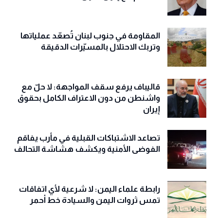
المقاومة في جنوب لبنان تُصعّد عملياتها
وتربك الاحتلال بالمسيّرات الدقيقة
قاليباف يرفع سقف المواجهة: لا حلّ مع
واشنطن من دون الاعتراف الكامل بحقوق
إيران
تصاعد الاشتباكات القبلية في مأرب يفاقم
الفوضى الأمنية ويكشف هشاشة التحالف
رابطة علماء اليمن: لا شرعية لأي اتفاقات
تمس ثروات اليمن والسيادة خط أحمر