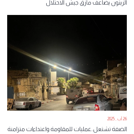
الزيتون يضاعف مأزق جيش الاحتلال
26 آب , 2025
الضفة تشتعل..عمليات للمقاومة واعتداءات متزامنة