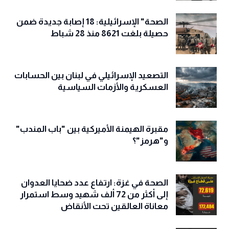
الصحة" الإسرائيلية: 18 إصابة جديدة ضمن
حصيلة بلغت 8621 منذ 28 شباط
التصعيد الإسرائيلي في لبنان بين الحسابات
العسكرية والأزمات السياسية
مقبرة الهيمنة الأميركية بين "باب المندب"
و"هرمز"؟
الصحة في غزة: ارتفاع عدد ضحايا العدوان
إلى أكثر من 72 ألف شهيد وسط استمرار
معاناة العالقين تحت الأنقاض