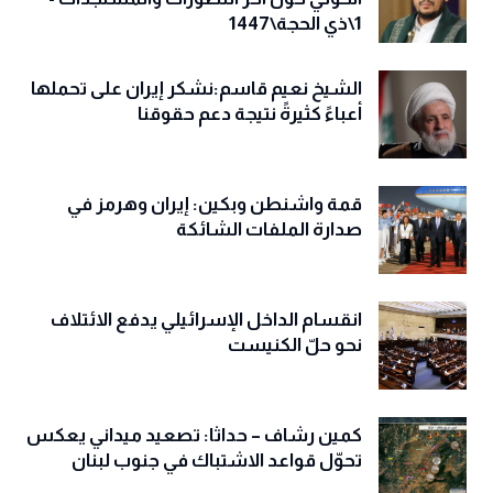
1\ذي الحجة\1447
الشيخ نعيم قاسم:نشكر إيران على تحملها
أعباءً كثيرةً نتيجة دعم حقوقنا
قمة واشنطن وبكين: إيران وهرمز في
صدارة الملفات الشائكة
انقسام الداخل الإسرائيلي يدفع الائتلاف
نحو حلّ الكنيست
كمين رشاف – حداثا: تصعيد ميداني يعكس
تحوّل قواعد الاشتباك في جنوب لبنان