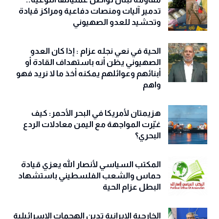
تدمير آليات ومنصات دفاعية ومراكز قيادة
وتحشيد للعدو الصهيوني
الحية في نعي نجله عزام : إذا كان العدو
الصهيوني يظن أنه باستهداف القادة أو
أبنائهم وعوائلهم يمكنه أخذ ما لا نريد فهو
واهم
هزيمتان لأمريكا في البحر الأحمر: كيف
غيّرت المواجهة مع اليمن معادلات الردع
البحري؟
المكتب السياسي لأنصار الله يعزي قيادة
حماس والشعب الفلسطيني باستشهاد
البطل عزام الحية
الخارجية الإيرانية تدين الهجمات الإسرائيلية