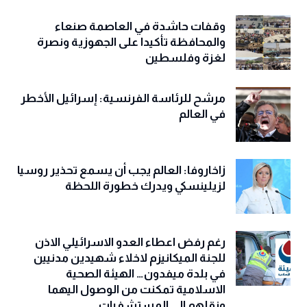
وقفات حاشدة في العاصمة صنعاء
والمحافظة تأكيدا على الجهوزية ونصرة
لغزة وفلسطين
مرشح للرئاسة الفرنسية: إسرائيل الأخطر
في العالم
زاخاروفا: العالم يجب أن يسمع تحذير روسيا
لزيلينسكي ويدرك خطورة اللحظة
رغم رفض اعطاء العدو الاسرائيلي الاذن
للجنة الميكانيزم لاخلاء شهيدين مدنيين
في بلدة ميفدون… الهيئة الصحية
الاسلامية تمكنت من الوصول اليهما
ونقلهم الى المستشفيات