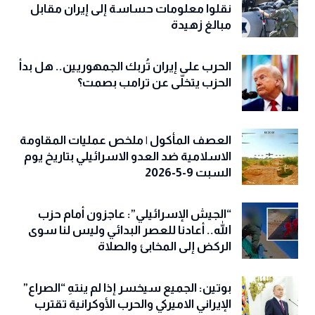
نقلوا معلومات حساسة إلى إيران مقابل
مبالغ زهيدة
الحرب على إيران تُربك الجمهوريين.. هل بدأ
الحزب يتخلّى عن ترامب بصمت؟
العصف المأكول | ملخص عمليات المقاومة
الاسلامية ضد العدو الاسرائيلي بتاريخ يوم
السبت 9-5-2026
“الجيش الإسرائيلي”: عاجزون أمام حزب
الله.. أعادنا للعصر البدائي وليس لنا سوى
الركض إلى المخابئ والصلاة
بوتين: الجميع سيخسر إذا لم ينتهِ “الصراع”
الإيراني الاميركي والحرب الأوكرانية تقترب