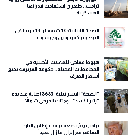
ترامب.. طهران استعادت قدراتها
العسكرية
الصحة اللبنانية: 13 شهيدا و 14 جريحا في
النبطية وكفردونين وجبشيت
هبوط مفاجئ للعملات الأجنبية في
المحافظات المحتلة.. حكومة المرتزقة تخنق
أسعار الصرف
"الصحة" الإسرائيلية: 8683 إصابة منذ بدء
"زئير الأسد".. ومئات الجرحى شمالاً
ترامب يقرّ بضعف وقف إطلاق النار:
التفاهم مع إيران ما زال بعيداً