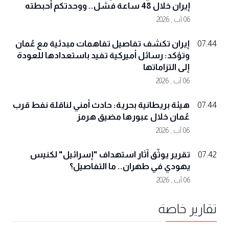
إيران خلال 48 ساعة فشل.. ووحدتكم أحبطته
06 آب , 2026
إيران تكشف تفاصيل تفاهمات مبدئية مع عُمان
07:44
وتؤكد: رسائل أميركية تفيد باستعدادها للعودة
إلى التزاماتها
06 آب , 2026
هيئة بريطانية بحرية: حادث أمني لناقلة نفط قرب
07:44
عُمان خلال عبورها مضيق هرمز
06 آب , 2026
تقرير يوثّق آثار استهداف "إسرائيل" لكنيس
07:42
يهودي في طهران.. ما التفاصيل؟
06 آب , 2026
تقارير خاصة