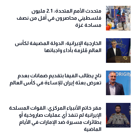
متحدث الأمم المتحدة: 2.1 مليون
فلسطيني محاصرون في أقل من نصف
مساحة غزة
الخارجية الإيرانية: الدولة المضيفة لكأس
العالم مُلزمة بأداء واجباتها
تاج يطالب الفيفا بتقديم ضمانات بعدم
تعرض بعثة إيران للإساءة في كأس العالم
مقر خاتم الأنبياء المركزي: القوات المسلحة
الإيرانية لم تنفذ أي عمليات صاروخية أو
بطائرات مسيرة ضد الإمارات في الأيام
الماضية