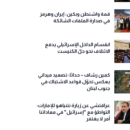
قمة واشنطن وبكين: إيران وهرمز
في صدارة الملفات الشائكة
انقسام الداخل الإسرائيلي يدفع
الائتلاف نحو حلّ الكنيست
كمين رشاف – حداثا: تصعيد ميداني
يعكس تحوّل قواعد الاشتباك في
جنوب لبنان
عراقتشي عن زيارة نتنياهو للإمارات:
التواطؤ مع "إسرائيل" في معاداتنا
أمر لا يغتفر