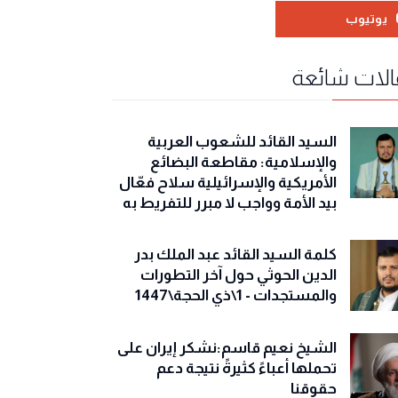
يوتيوب
لات شائعة
السيد القائد للشعوب العربية
والإسلامية: مقاطعة البضائع
الأمريكية والإسرائيلية سلاح فعّال
بيد الأمة وواجب لا مبرر للتفريط به
كلمة السيد القائد عبد الملك بدر
الدين الحوثي حول آخر التطورات
والمستجدات - 1\ذي الحجة\1447
الشيخ نعيم قاسم:نشكر إيران على
تحملها أعباءً كثيرةً نتيجة دعم
حقوقنا