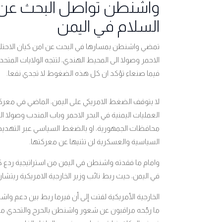
واشنطن تواصل البحث عن أم
السلام في اليمن
تمضي واشنطن بمسارها في البحث عن امن كيان الاحتلال 
الاحمر وصولا الى المحيط الهندي، لتتجه الولايات المتحدة
فيما صنعاء تؤكد ان كل هذه الضغوط لا تجدي نفعا.
لا يتوقف الضغط الامريكي على اليمن، الماضي في معركت
العمليات اليمنية في البحر الاحمر وباب المندب وصولا 
محافظات الجمهورية، او بالضغط السياسي عبر التهديد
السياسية والعسكرية لن تثنيها عن معركتها.
وامام ما فقدته واشنطن في اليمن من استراتيجية ردع 
في اليمن، حيث ربط نائب وزير الخارجية الامريكية ريتشارد 
الخارجية الأمريكية لفتت إلى أن فيرما ربط بين دعم واش
ما رجّحه مراقبون عن شعور واشنطن بالحرج والتحدي مع