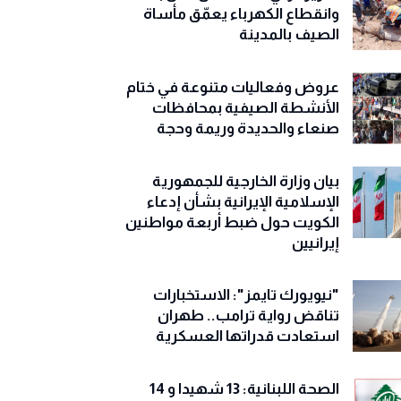
وانقطاع الكهرباء يعمّق مأساة
الصيف بالمدينة
عروض وفعاليات متنوعة في ختام
الأنشطة الصيفية بمحافظات
صنعاء والحديدة وريمة وحجة
‏بيان وزارة الخارجية للجمهورية
الإسلامية الإيرانية بشأن إدعاء
الكويت حول ضبط أربعة مواطنين
إيرانيين
"نيويورك تايمز": الاستخبارات
تناقض رواية ترامب.. طهران
استعادت قدراتها العسكرية
الصحة اللبنانية: 13 شهيدا و 14