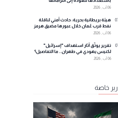
باستعدادها للعودة إلى التزاماتها
06 آب , 2026
هيئة بريطانية بحرية: حادث أمني لناقلة
0
نفط قرب عُمان خلال عبورها مضيق هرمز
06 آب , 2026
تقرير يوثّق آثار استهداف "إسرائيل"
0
لكنيس يهودي في طهران.. ما التفاصيل؟
06 آب , 2026
رير خاصة