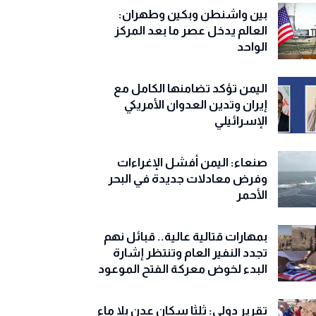
بين واشنطن وبكين وطهران:
العالم يدخل عصر ما بعد المركز
الواحد
اليمن تؤكد تضامنها الكامل مع
إيران وتدين العدوان الأمريكي
الإسرائيلي
صنعاء: اليمن أفشل الإغراءات
وفرض معادلات جديدة في البحر
الأحمر
بمهارات قتالية عالية.. قبائل نهم
تجدد النفير العام وتنتظر إشارة
البدء لخوض معركة الفتح الموعود
تقرير دولي: ثلثا سكان عدن بلا ماء