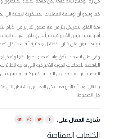
في زج الوكلاء نيابة عنها، بمن فيهم الحلفاء الخليجيون و
كما ويبدو أن توسعة العمليات العسكرية اليمنية إلى المح
هذا القلق الامريكي يتزامن مع صدور تقارير في الأيام ا
أسوشييتد برس الأميركية خبراً عن إطلاق القوات الي
يرتبها اليمن على كيان الاحتلال معتبرة أنه سيشكل تهد
وفي ظل انسداد الأفق واستعصاء الحلول كما وتعذر إمكا
الباهظة للدفاعات الجوية الأميركية التي تواجه الطائرات
الماضية عن نفاد مخزون البحرية الأميركية المنتشرة في 
وبالتالي، مسألة الردع بعيدة كل البعد عن واشنطن التي ف
كل الصغوط.
شارك المقال على:
الكلمات المفتاحية