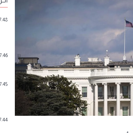
7:48
7:46
7:45
7:44