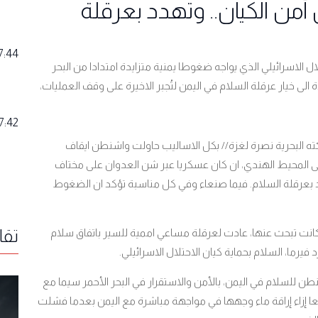
ن الكيان.. وتهدد بعرقلة
7:44
الاسرائيلي الذي يواجه ضغوطا يمنية متزايدة امتدادا من البحر
 الى خيار عرقلة السلام في اليمن لتُجبر الاخيرة على وقف العمليات،
7:42
ه البحرية نصرة لغزة
بكل الاساليب حاولت واشنطن ايقاف
//
الى المحيط الهندي، ان كان عسكريا عبر شن العدوان على مختاف
 بعرقلة السلام. فيما صنعاء وفي كل مناسبة تؤكد ان الضغوط
تقا
كانت تبحث عنها، عادت لعرقلة مساعي اممية للسير باتفاق سلام
فيرما، السلام بحماية كيان الاحتلال الاسرائيلي.
نطن للسلام في اليمن، بالأمن والاستقرار في البحر الأحمر سيما مع
ا إزاء إراقة ماء وجهها في مواجهة مباشرة مع اليمن بعدما فشلت