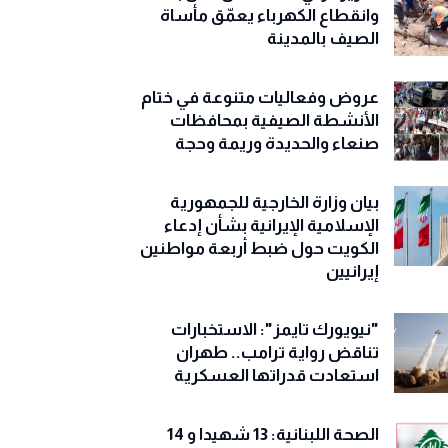
وانقطاع الكهرباء يعمّق مأساة
الصيف بالمدينة
عروض وفعاليات متنوعة في ختام
الأنشطة الصيفية بمحافظات
صنعاء والحديدة وريمة وحجة
‏بيان وزارة الخارجية للجمهورية
الإسلامية الإيرانية بشأن إدعاء
الكويت حول ضبط أربعة مواطنين
إيرانيين
"نيويورك تايمز": الاستخبارات
تناقض رواية ترامب.. طهران
استعادت قدراتها العسكرية
الصحة اللبنانية: 13 شهيدا و 14