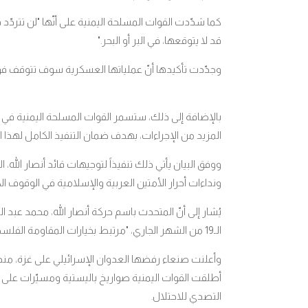
كما شدّدت القوات المسلحة اليمنية على أنّها "لن تتردّد
قد لا يتوقعها، في البر أو البحر
".
وجدّدت تأكيدها أنّ عملياتها العسكرية سوف تتوقف ف
بالإضافة إلى ذلك، ستسمر القوات المسلحة اليمنية في من
المزيد من الإجراءات، بهدف ضمان التنفيذ الكامل لهذا ا
ووفق البيان يأتي ذلك تنفيذاً لتوجيهات قائد أنصار الله،
ونداءات أحرار الأمتين العربية والإسلامية في الوقوف
يُشار إلى أنّ المتحدث باسم حركة أنصار الله، محمد عبد ا
الـ19 من الشهر الجاري، "مرتبط بخيارات المقاومة الفلسطينية، وبما يخدم أهدافها في مواجهة العدوان الإسرائيلي
وأعلنت صنعاء رفضها العدوان الإسرائيلي على غزة، منذ بد
أطلقت القوات اليمنية صواريخ باليستية ومسيّرات على ا
التصدي للاحتلال
.