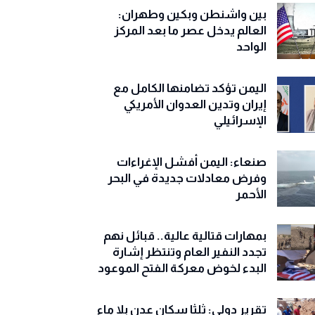
بين واشنطن وبكين وطهران:
العالم يدخل عصر ما بعد المركز
الواحد
اليمن تؤكد تضامنها الكامل مع
إيران وتدين العدوان الأمريكي
الإسرائيلي
صنعاء: اليمن أفشل الإغراءات
وفرض معادلات جديدة في البحر
الأحمر
بمهارات قتالية عالية.. قبائل نهم
تجدد النفير العام وتنتظر إشارة
البدء لخوض معركة الفتح الموعود
تقرير دولي: ثلثا سكان عدن بلا ماء