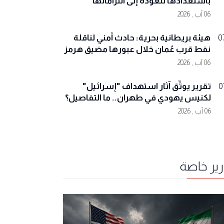
باستعدادها للعودة إلى التزاماتها
06 آب , 2026
هيئة بريطانية بحرية: حادث أمني لناقلة
0
نفط قرب عُمان خلال عبورها مضيق هرمز
06 آب , 2026
تقرير يوثّق آثار استهداف "إسرائيل"
0
لكنيس يهودي في طهران.. ما التفاصيل؟
06 آب , 2026
رير خاصة