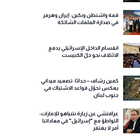
قمة واشنطن وبكين: إيران وهرمز
في صدارة الملفات الشائكة
انقسام الداخل الإسرائيلي يدفع
الائتلاف نحو حلّ الكنيست
كمين رشاف – حداثا: تصعيد ميداني
يعكس تحوّل قواعد الاشتباك في
جنوب لبنان
عراقتشي عن زيارة نتنياهو للإمارات:
التواطؤ مع "إسرائيل" في معاداتنا
أمر لا يغتفر