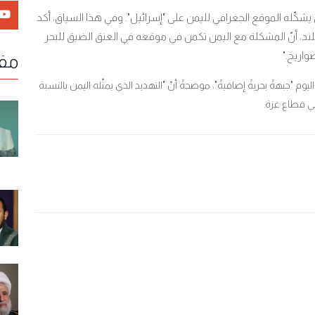
يشكّله الموقع الجغرافي لليمن على "إسرائيل". وفي هذا السياق، أكد
لند، أنّ المشكلة مع اليمن تكمن في موقعه في العنق الضيق للبحر
صواريخ
".
مقا
يوم "جبهةً بحريةً إضافيةً"، موضحةً أنّ "التهديد الذي يمثّله اليمن بالنسبة
في قطاع غزة.