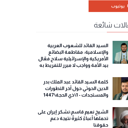
يوتيوب
لات شائعة
السيد القائد للشعوب العربية
والإسلامية: مقاطعة البضائع
الأمريكية والإسرائيلية سلاح فعّال
بيد الأمة وواجب لا مبرر للتفريط به
كلمة السيد القائد عبد الملك بدر
الدين الحوثي حول آخر التطورات
والمستجدات - 1\ذي الحجة\1447
الشيخ نعيم قاسم:نشكر إيران على
تحملها أعباءً كثيرةً نتيجة دعم
حقوقنا