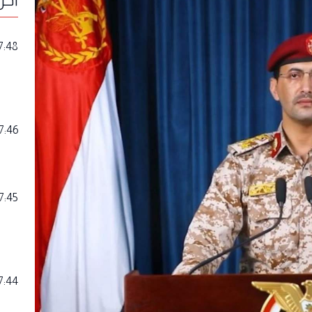
7:48
7:46
7:45
7:44