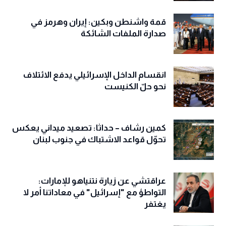
قمة واشنطن وبكين: إيران وهرمز في
صدارة الملفات الشائكة
انقسام الداخل الإسرائيلي يدفع الائتلاف
نحو حلّ الكنيست
كمين رشاف – حداثا: تصعيد ميداني يعكس
تحوّل قواعد الاشتباك في جنوب لبنان
عراقتشي عن زيارة نتنياهو للإمارات:
التواطؤ مع "إسرائيل" في معاداتنا أمر لا
يغتفر