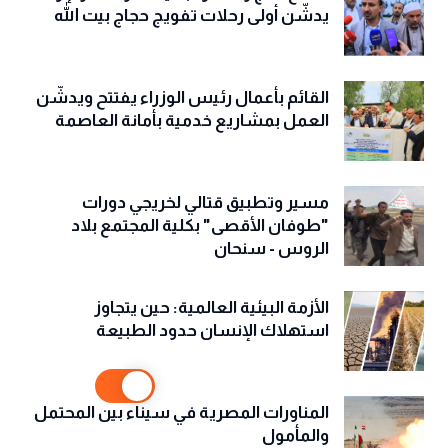
يدشّن أولى رحلات تفويج حجاج بيت الله
القائم بأعمال رئيس الوزراء يفتتح ويدشّن
العمل بمشاريع خدمية بأمانة العاصمة
مسير وتطبيق قتالي لخريجي دورات
"طوفان الأقصى" بكلية المجتمع بلاد
الروس - سنحان
الأزمة البيئية العالمية: حين يتجاوز
استهلاك الإنسان حدود الطبيعة
المناورات المصرية في سيناء بين المحتمل
والمأمول