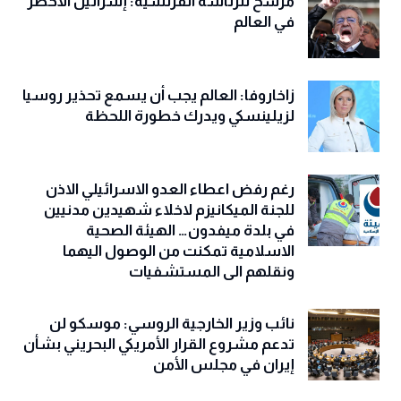
مرشح للرئاسة الفرنسية: إسرائيل الأخطر
في العالم
زاخاروفا: العالم يجب أن يسمع تحذير روسيا
لزيلينسكي ويدرك خطورة اللحظة
رغم رفض اعطاء العدو الاسرائيلي الاذن
للجنة الميكانيزم لاخلاء شهيدين مدنيين
في بلدة ميفدون… الهيئة الصحية
الاسلامية تمكنت من الوصول اليهما
ونقلهم الى المستشفيات
نائب وزير الخارجية الروسي: موسكو لن
تدعم مشروع القرار الأمريكي البحريني بشأن
إيران في مجلس الأمن