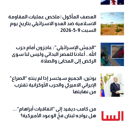
العصف المأكول | ملخص عمليات المقاومة
الاسلامية ضد العدو الاسرائيلي بتاريخ يوم
السبت 9-5-2026
“الجيش الإسرائيلي”: عاجزون أمام حزب
الله.. أعادنا للعصر البدائي وليس لنا سوى
الركض إلى المخابئ والصلاة
بوتين: الجميع سيخسر إذا لم ينتهِ “الصراع”
الإيراني الاميركي والحرب الأوكرانية تقترب
من نهايتها
من كامب ديفيد إلى “اتفاقيات أبراهام”...
هل يواجه لبنان فخّ الوعود الأميركية؟