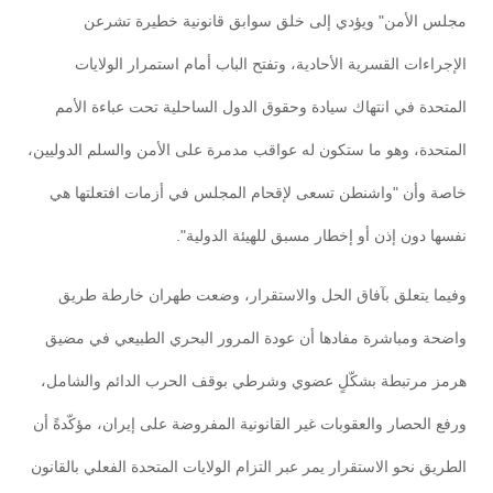
مجلس الأمن" ويؤدي إلى خلق سوابق قانونية خطيرة تشرعن
الإجراءات القسرية الأحادية، وتفتح الباب أمام استمرار الولايات
المتحدة في انتهاك سيادة وحقوق الدول الساحلية تحت عباءة الأمم
المتحدة، وهو ما ستكون له عواقب مدمرة على الأمن والسلم الدوليين،
خاصة وأن "واشنطن تسعى لإقحام المجلس في أزمات افتعلتها هي
نفسها دون إذن أو إخطار مسبق للهيئة الدولية".
وفيما يتعلق بآفاق الحل والاستقرار، وضعت طهران خارطة طريق
واضحة ومباشرة مفادها أن عودة المرور البحري الطبيعي في مضيق
هرمز مرتبطة بشكّلٍ عضوي وشرطي بوقف الحرب الدائم والشامل،
ورفع الحصار والعقوبات غير القانونية المفروضة على إيران، مؤكّدةً أن
الطريق نحو الاستقرار يمر عبر التزام الولايات المتحدة الفعلي بالقانون