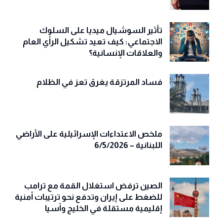
تأثير السوشيال ميديا على السلوك
الاجتماعي: كيف تعيد تشكيل الرأي العام
والعلاقات الإنسانية؟
فساد المرتزقة يغرق تعز في الظلام
ملخص الاعتداءات الإسرائيلية على الأراضي
اللبنانية – 6/5/2026
الصين ترفض استغلال القمة مع ترامب
للضغط على إيران وتدفع نحو ترتيبات أمنية
إقليمية مستقلة في الخليج وآسيا