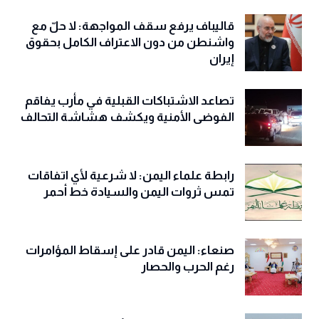
قاليباف يرفع سقف المواجهة: لا حلّ مع
واشنطن من دون الاعتراف الكامل بحقوق
إيران
تصاعد الاشتباكات القبلية في مأرب يفاقم
الفوضى الأمنية ويكشف هشاشة التحالف
رابطة علماء اليمن: لا شرعية لأي اتفاقات
تمس ثروات اليمن والسيادة خط أحمر
صنعاء: اليمن قادر على إسقاط المؤامرات
رغم الحرب والحصار