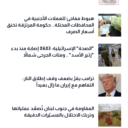
هبوط مفاجئ للعملات الأجنبية في
المحافظات المحتلة.. حكومة المرتزقة تخنق
أسعار الصرف
"الصحة" الإسرائيلية: 8683 إصابة منذ بدء
"زئير الأسد".. ومئات الجرحى شمالاً
ترامب يقرّ بضعف وقف إطلاق النار:
التفاهم مع إيران ما زال بعيداً
المقاومة في جنوب لبنان تُصعّد عملياتها
وتربك الاحتلال بالمسيّرات الدقيقة