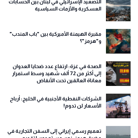
التصعيد الإسرائيلي في لبنان بين الحسابات
العسكرية والأزمات السياسية
مقبرة الهيمنة الأميركية بين "باب المندب"
و"هرمز"؟
الصحة في غزة: ارتفاع عدد ضحايا العدوان
إلى أكثر من 72 ألف شهيد وسط استمرار
معاناة العالقين تحت الأنقاض
الشركات النفطية الأجنبية في الخليج: أرباح
الأسعار لن تدوم!
تعميم رسمي إيراني إلى السفن التجارية في