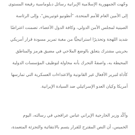
وجّهت الجمهورية الإسلامية الإيرانية رسائل دبلوماسية رفيعة المستوى
إلى الأمين العام للأمم المتحدة، "أنطونيو غوتيريش"، وإلى الرئاسة
الصينية لمجلس الأمن الدولي، وكافة الدول الأعضاء، تضمنت اعتراضًا
شديد اللهجة وتحذيرًا استراتيجيًّا من مغبة تمرير مسودة قرار أمريكي
بحريني مشترك يتعلق بالوضع الملاحي في مضيق هرمز والمناطق
المحيطة به، واصفةً التحرك بأنه محاولة لتوظيف المؤسسات الدولية
كأداة لتبرير الأفعال غير القانونية والاعتداءات العسكرية التي تمارسها
أمريكا وكيان العدو الإسرائيلي ضد السيادة الإيرانية.
وأكّد وزير الخارجية الإيراني عباس عراقجي في رسالته، اليوم
الخميس، أن النص المقترح للقرار يتسم بالانتقائية والتجزئة المتعمدة،