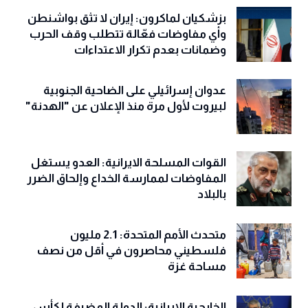
بزشكيان لماكرون: إيران لا تثق بواشنطن
وأي مفاوضات فعّالة تتطلب وقف الحرب
وضمانات بعدم تكرار الاعتداءات
عدوان إسرائيلي على الضاحية الجنوبية
لبيروت لأول مرة منذ الإعلان عن "الهدنة"
القوات المسلحة الايرانية: العدو يستغل
المفاوضات لممارسة الخداع وإلحاق الضرر
بالبلاد
متحدث الأمم المتحدة: 2.1 مليون
فلسطيني محاصرون في أقل من نصف
مساحة غزة
الخارجية الإيرانية: الدولة المضيفة لكأس