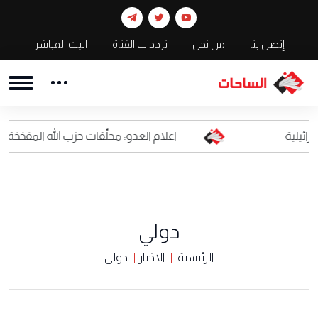
إتصل بنا
من نحن
ترددات القناة
البث المباشر
اعلام العدو: محلّقات حزب الله المفخخة أصبحت كابوسا ل
دولي
الرئيسية
الاخبار
دولي