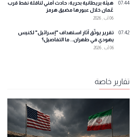
هيئة بريطانية بحرية: حادث أمني لناقلة نفط قرب
07:44
عُمان خلال عبورها مضيق هرمز
06 آب , 2026
تقرير يوثّق آثار استهداف "إسرائيل" لكنيس
07:42
يهودي في طهران.. ما التفاصيل؟
06 آب , 2026
تقارير خاصة