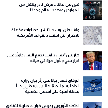
فيروس هانتا.. مرض نادر ينتقل من
القوارض ويهدد العالم مجددًا
واشنطن بوست تنشر احصاءات مذهلة
للأضرار التي لحقت بالقواعد الأمريكية
هآرتس"تقر : ترامب يدفع الثمن كاملاً على
قرار سيء لأول مرة في حياته
الوفاق تصدر بياناً على إثر بيان وزارة
الداخلية: ما تضمّنه البيان يعطي إيذاناً
بحملة أمنية على أسس مذهبية
الاتحاد الأوروبي يدرس خيارات طارئة لتفادي