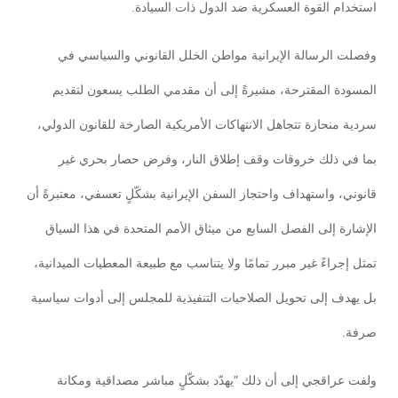
استخدام القوة العسكرية ضد الدول ذات السيادة.
وفصلت الرسالة الإيرانية مواطن الخلل القانوني والسياسي في
المسودة المقترحة، مشيرةً إلى أن مقدمي الطلب يسعون لتقديم
سردية منحازة تتجاهل الانتهاكات الأمريكية الصارخة للقانون الدولي،
بما في ذلك خروقات وقف إطلاق النار، وفرض حصار بحري غير
قانوني، واستهداف واحتجاز السفن الإيرانية بشكّلٍ تعسفي، معتبرةً أن
الإشارة إلى الفصل السابع من ميثاق الأمم المتحدة في هذا السياق
تمثل إجراءً غير مبرر تمامًا ولا يتناسب مع طبيعة المعطيات الميدانية،
بل يهدف إلى تحويل الصلاحيات التنفيذية للمجلس إلى أدوات سياسية
صرفة.
ولفت عراقجي إلى أن ذلك "يهدّد بشكّلٍ مباشر مصداقية ومكانة