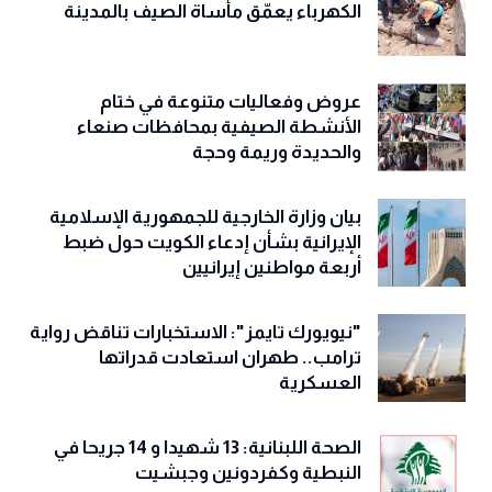
الكهرباء يعمّق مأساة الصيف بالمدينة
عروض وفعاليات متنوعة في ختام
الأنشطة الصيفية بمحافظات صنعاء
والحديدة وريمة وحجة
‏بيان وزارة الخارجية للجمهورية الإسلامية
الإيرانية بشأن إدعاء الكويت حول ضبط
أربعة مواطنين إيرانيين
"نيويورك تايمز": الاستخبارات تناقض رواية
ترامب.. طهران استعادت قدراتها
العسكرية
الصحة اللبنانية: 13 شهيدا و 14 جريحا في
النبطية وكفردونين وجبشيت