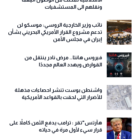
ونقلهم الى المستشفيات
نائب وزير الخارجية الروسي: موسكو لن
تدعم مشروع القرار الأمريكي البحريني بشأن
إيران في مجلس الأمن
فيروس هانتا.. مرض نادر ينتقل من
القوارض ويهدد العالم مجددًا
واشنطن بوست تنشر احصاءات مذهلة
للأضرار التي لحقت بالقواعد الأمريكية
هآرتس"تقر : ترامب يدفع الثمن كاملاً على
قرار سيء لأول مرة في حياته