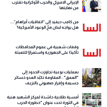
الإيراني الاميركي والحرب الأوكرانية تقترب
من نهايتها
من كامب ديفيد إلى “اتفاقيات أبراهام”...
هل يواجه لبنان فخّ الوعود الأميركية؟
وقفات شعبية في عموم المحافظات
تأكيدًا على الجهوزية واستمرارًا للتعبئة
بعمليات نوعية تجاوزت الحدود إلى
"العمق".. المقاومة تكبّد العدو خسائر
جسيمة وإقرار صهيوني بالنزيف
أمسية طلابية حاشدة لمركز الشهيد هنية
في الثورة تحت عنوان "خطورة الحرب