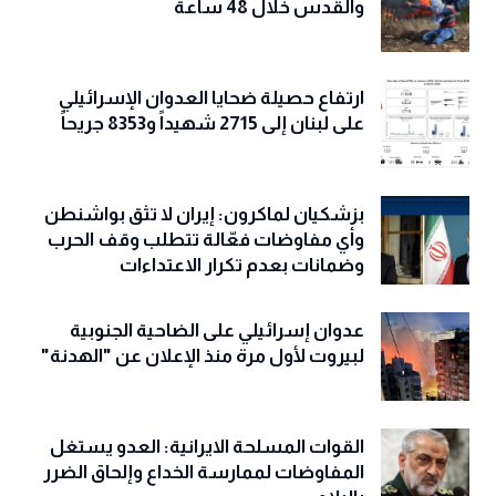
والقدس خلال 48 ساعة
ارتفاع حصيلة ضحايا العدوان الإسرائيلي
على لبنان إلى 2715 شهيداً و8353 جريحاً
بزشكيان لماكرون: إيران لا تثق بواشنطن
وأي مفاوضات فعّالة تتطلب وقف الحرب
وضمانات بعدم تكرار الاعتداءات
عدوان إسرائيلي على الضاحية الجنوبية
لبيروت لأول مرة منذ الإعلان عن "الهدنة"
القوات المسلحة الايرانية: العدو يستغل
المفاوضات لممارسة الخداع وإلحاق الضرر