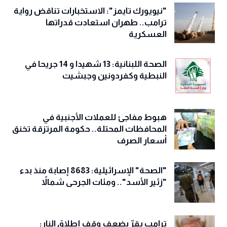
"نيويورك تايمز": الاستخبارات تناقض رواية
ترامب.. طهران استعادت قدراتها
العسكرية
الصحة اللبنانية: 13 شهيدا و 14 جريحا في
النبطية وكفردونين وجبشيت
هبوط مفاجئ للعملات الأجنبية في
المحافظات المحتلة.. حكومة المرتزقة تخنق
أسعار الصرف
"الصحة" الإسرائيلية: 8683 إصابة منذ بدء
"زئير الأسد".. ومئات الجرحى شمالاً
ترامب يقرّ بضعف وقف إطلاق النار: