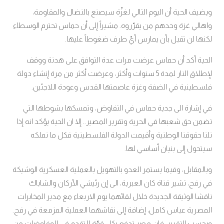
ويضيف الحية أن اليوم التالي لغزّة سيصنع بالنضال والمقاومة،
واهالي غزة وحدهم من يقرّروه. مشيراً إلى أن حماس تحترم الوسطاء
لكنها لن تقبل بأن يمارس أيّ طرف ضغوطاً عليها.
الحية أكد أن حماس عرضت مرات عدة التوافق على هدنة ووقف
لإطلاق النار لمدة 5 سنوات وأكثر، وعرضت أكثر من مرة إنشاء دولة
فلسطينية في الضفة وغزة عاصمتها القدس وعودة اللاجئين.
في إشارة الى جدية حماس في التفاوض، وتمسكها بشوطها التي
تضمن حق شعبها في الحرية وتقرير المصير.. إلا ان الحية يؤكد انه إذا
نلنا حقوقنا الوطنية وأقيمت الدولة الفلسطينية فكل ما نملكه
سيتحول إلى بنيان أساسي لها.
وبالمقابل، وفيما يستمر العدو بالتهويل بالعملية العسكرية الوشيكة
في رفح، تشير قناة كان العبرية، الى إن رئيسَي الأركان والشاباك
ناقشا الوثيقة الجديدة خلال لقائهما يوم الاربعاء مع مدير المخابرات
المصرية عباس كامل، إضافة إلى نقاشهما العملية المزمعة في رفح.
وبحسب التقرير، فإن مصر تدفع بكل قوّة للتقدم فى المفاوضات من