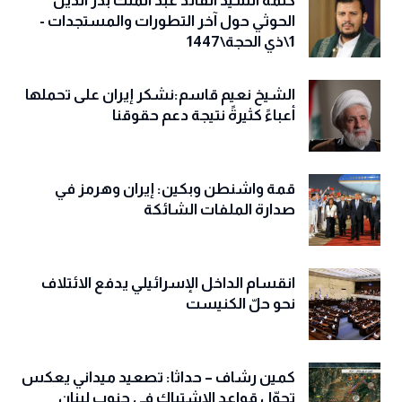
كلمة السيد القائد عبد الملك بدر الدين
الحوثي حول آخر التطورات والمستجدات -
1\ذي الحجة\1447
الشيخ نعيم قاسم:نشكر إيران على تحملها
أعباءً كثيرةً نتيجة دعم حقوقنا
قمة واشنطن وبكين: إيران وهرمز في
صدارة الملفات الشائكة
انقسام الداخل الإسرائيلي يدفع الائتلاف
نحو حلّ الكنيست
كمين رشاف – حداثا: تصعيد ميداني يعكس
تحوّل قواعد الاشتباك في جنوب لبنان