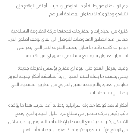
مع الوسطاء هو إطالة أمد التفاوض والحرب.. أما في الواقع فإن
نتنياهو وحكومته لا يهتمان بمصلحة أسراهم.
كثيرة من المبادرات والمقترحات قدمتها حركة المقاومة الاسلامية
حماس منذ انطلاق المفاوضات للتوصل الى اتفاق لوقف اطلاق النار..
مبادرات كانت دائما ما تقابل بتعنت الطرف الاخر الذي يصر على
استمرار العدوان سيما مع فشله في تحقيق اي من اهدافه..
وفيما يعرقل العدو حتى اليوم اي مقترح يؤسس لمرحلة جديدة،
يدعي بحسب ما ينقله اعلام العدو ان بدأ بمناقشة أفكار جديدة لفريق
تفاوض العدو، والمرتبطة بسبل الخروج من الطريق المسدود الذي
وصلت إليه المحادثات..
أفكار لا تعد كونها محاولة اسرائيلية لإطالة أمد الحرب، هذا ما يؤكده
نائب رئيس حركة حماس في قطاع غزة، خليل الحية، والذي اوضح
الاحتلال يكثر الحديث مع الوسطاء لإطالة أمد التفاوض والحرب، لكن
في الواقع فإنّ نتنياهو وحكومته لا يهتمان بمصلحة أسراهم.