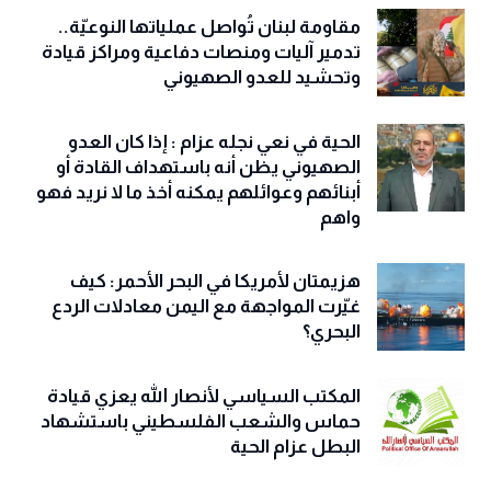
مقاومة لبنان تُواصل عملياتها النوعيّة..
تدمير آليات ومنصات دفاعية ومراكز قيادة
وتحشيد للعدو الصهيوني
الحية في نعي نجله عزام : إذا كان العدو
الصهيوني يظن أنه باستهداف القادة أو
أبنائهم وعوائلهم يمكنه أخذ ما لا نريد فهو
واهم
هزيمتان لأمريكا في البحر الأحمر: كيف
غيّرت المواجهة مع اليمن معادلات الردع
البحري؟
المكتب السياسي لأنصار الله يعزي قيادة
حماس والشعب الفلسطيني باستشهاد
البطل عزام الحية