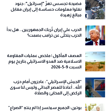
فضيحة تجسس تهزّ "إسرائيل": جنود
نقلوا معلومات حساسة إلى إيران مقابل
مبالغ زهيدة
الحرب على إيران تُربك الجمهوريين.. هل بدأ
الحزب يتخلّى عن ترامب بصمت؟
العصف المأكول | ملخص عمليات المقاومة
الاسلامية ضد العدو الاسرائيلي بتاريخ يوم
السبت 9-5-2026
“الجيش الإسرائيلي”: عاجزون أمام حزب
الله.. أعادنا للعصر البدائي وليس لنا سوى
الركض إلى المخابئ والصلاة
بوتين: الجميع سيخسر إذا لم ينتهِ “الصراع”