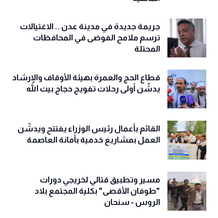
جريمة جديدة في مدينة عدن .. الاغتيالات
ترسم ملامح الفوضى في المحافظات
المحتلة
قطاع الحج والعمرة بهيئة الأوقاف والإرشاد
يدشّن أولى رحلات تفويج حجاج بيت الله
القائم بأعمال رئيس الوزراء يفتتح ويدشّن
العمل بمشاريع خدمية بأمانة العاصمة
مسير وتطبيق قتالي لخريجي دورات
"طوفان الأقصى" بكلية المجتمع بلاد
الروس - سنحان