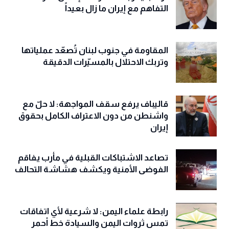
التفاهم مع إيران ما زال بعيداً
المقاومة في جنوب لبنان تُصعّد عملياتها
وتربك الاحتلال بالمسيّرات الدقيقة
قاليباف يرفع سقف المواجهة: لا حلّ مع
واشنطن من دون الاعتراف الكامل بحقوق
إيران
تصاعد الاشتباكات القبلية في مأرب يفاقم
الفوضى الأمنية ويكشف هشاشة التحالف
رابطة علماء اليمن: لا شرعية لأي اتفاقات
تمس ثروات اليمن والسيادة خط أحمر