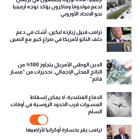
لدعم مولدوفا وماكرون يؤكد توجه أرمينيا
نحو الاتحاد الأوروبي
ترامب قبيل زيارته لبكين: أشك في دعم
حلف الناتو لأمريكا في صراع كبير مع الصين
الدين الوطني الأمريكي يتجاوز 100% من
الناتج المحلي الإجمالي: تحذيرات من “مسار
قاتم”
الدفاع الفنلندية: لا يمكن إسقاط
المسيرات قرب الحدود الروسية في أوقات
السلم
ترامب يقر بخسارة أوكرانيا لأراضيها