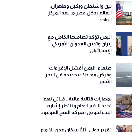
بين واشنطن وبكين وطهران:
العالم يدخل عصر ما بعد المركز
الواحد
اليمن تؤكد تضامنها الكامل مع
إيران وتدين العدوان الأمريكي
الإسرائيلي
صنعاء: اليمن أفشل الإغراءات
وفرض معادلات جديدة في البحر
الأحمر
بمهارات قتالية عالية.. قبائل نهم
تجدد النفير العام وتنتظر إشارة
البدء لخوض معركة الفتح الموعود
تقرير دولي: ثلثا سكان عدن بلا ماء