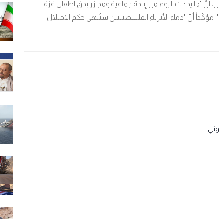
ي، أنّ "ما يحدث اليوم من إبادة جماعية ومجازر بحق أطفال غزة
كّداً أنّ "دماء الأبرياء الفلسطينيين ستُنهي حكم الاحتلال،
وني