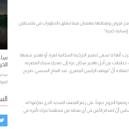
 على بحر قزوين ويقظتها مهمتان فيما يتعلق بالتطورات في فلسطين،
إنسانية كبيرة
".
حرب، أنها لا تسعى لتغيير التركيبة السكانية لغزة، أو تهجير شعبها
ساعا
بداية، خططت من أجل تهجير سكان غزة إلى صحراء سيناء المصرية،
الحر
اعتقاده أنّ "موقف الرئيس المصري، عبد الفتاح السيسي، صريح،
ساعات
للمو
الس
سكان شمالي غزة رفضوا النزوح جنوباً، على رغم القصف الشديد الذي تعرّضوا له،
اس أنّ انعدام الأمن في أي نقطة من منطقتنا يترك تأثيره في