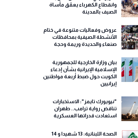
وانقطاع الكهرباء يعمّق مأساة
الصيف بالمدينة
عروض وفعاليات متنوعة في ختام
الأنشطة الصيفية بمحافظات
صنعاء والحديدة وريمة وحجة
‏بيان وزارة الخارجية للجمهورية
الإسلامية الإيرانية بشأن إدعاء
الكويت حول ضبط أربعة مواطنين
إيرانيين
"نيويورك تايمز": الاستخبارات
تناقض رواية ترامب.. طهران
استعادت قدراتها العسكرية
الصحة اللبنانية: 13 شهيدا و 14