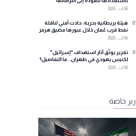
باستعدادها للعودة إلى التزاماتها
06 آب , 2026
هيئة بريطانية بحرية: حادث أمني لناقلة
0
نفط قرب عُمان خلال عبورها مضيق هرمز
06 آب , 2026
تقرير يوثّق آثار استهداف "إسرائيل"
0
لكنيس يهودي في طهران.. ما التفاصيل؟
06 آب , 2026
رير خاصة