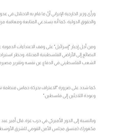
ورأى وزير الخارجية الإيراني أنّ ما قام به الاحتلال فی
والحقوق الدولية، كما أنه يستدعي المتابعة ومعاقبة مرت
ومن أجل إجبار "إسرائيل" على وقف الاعتداءات الدموية ع
البضائع إلى الأراضي الفلسطينية المحتلة، وحظر استيراد
الشعب الفلسطيني في الدفاع عن نفسه وتقریر مصیره
كما شدد على ضرورة "الاعتراف بحركة حماس منظمة تح
وعودة اللاجئين إلی فلسطین
".
وبالنسبة إلى الدور الأميركي في حرب غزة، قال أمير عبد ا
مكغورك (منسق مجلس الأمن القومي للشرق الأوسط وشما