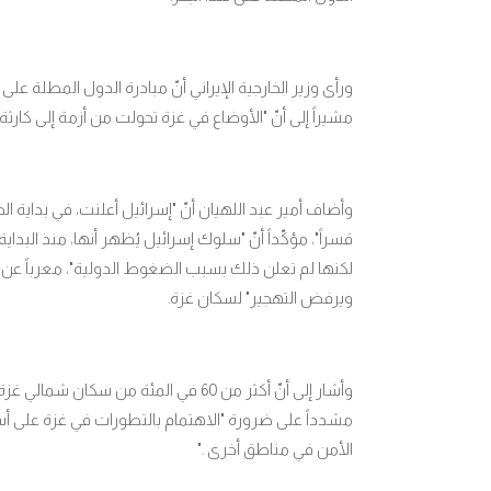
ورأى وزير الخارجية الإيراني أنّ مبادرة الدول المطلة
مشيراً إلى أنّ "الأوضاع في غزة تحولت من أزمة إلى كارثة 
وأضاف أمير عبد اللهيان أنّ "إسرائيل أعلنت، في بداية ال
قسراً"، مؤكّداً أنّ "سلوك إسرائيل يُظهر أنها، منذ ال
لكنها لم تعلن ذلك بسبب الضغوط الدولية"، معرباً عن 
ويرفض التهجير" لسكان غزة
.
وأشار إلى أنّ أكثر من 60 في المئة من 
مشدداً على ضرورة "الاهتمام بالتطورات في غزة على أس
الأمن في مناطق أخرى
".