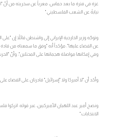
غزة في فترة ما بعد حماس، معرباً عن سخريته من أنّ "ال
نيابةً عن الشعب الفلسطيني
".
وتوجّه وزير الخارجية الإيراني إلى واشنطن قائلاً إن "عل
عن القضاء عليها"، مؤكداً أنه "وفق ما سمعناه من قادة 
وفي إمكانها مواصلة هجماتها على المحتلين"، وأنّ "الحر
وأكد أن "لا أميركا ولا "إسرائيل" قادرتان على القضاء ع
ونصح أمير عبد اللهيان الأميركيين، عبر قوله: اتركوا 
الانتخابات
".