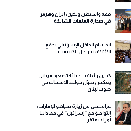
قمة واشنطن وبكين: إيران وهرمز
في صدارة الملفات الشائكة
انقسام الداخل الإسرائيلي يدفع
الائتلاف نحو حلّ الكنيست
كمين رشاف – حداثا: تصعيد ميداني
يعكس تحوّل قواعد الاشتباك في
جنوب لبنان
عراقتشي عن زيارة نتنياهو للإمارات:
التواطؤ مع "إسرائيل" في معاداتنا
أمر لا يغتفر