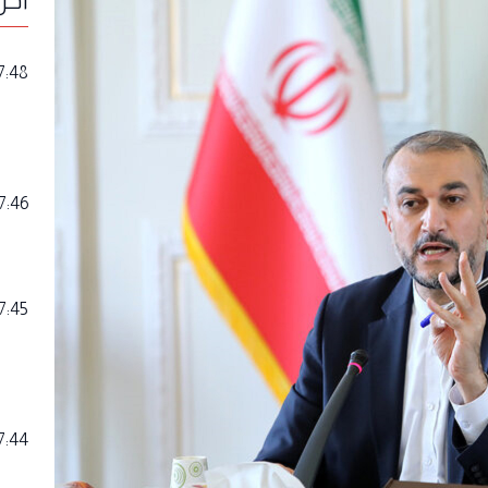
7:48
7:46
7:45
7:44