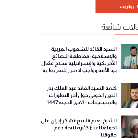
يوتيوب
لات شائعة
السيد القائد للشعوب العربية
والإسلامية: مقاطعة البضائع
الأمريكية والإسرائيلية سلاح فعّال
بيد الأمة وواجب لا مبرر للتفريط به
كلمة السيد القائد عبد الملك بدر
الدين الحوثي حول آخر التطورات
والمستجدات - 1\ذي الحجة\1447
الشيخ نعيم قاسم:نشكر إيران على
تحملها أعباءً كثيرةً نتيجة دعم
حقوقنا