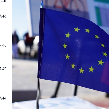
7:48
7:46
7:45
7:44