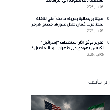
باستعدادها للعودة إلى التزاماتها
06 آب , 2026
هيئة بريطانية بحرية: حادث أمني لناقلة
0
نفط قرب عُمان خلال عبورها مضيق هرمز
06 آب , 2026
تقرير يوثّق آثار استهداف "إسرائيل"
0
لكنيس يهودي في طهران.. ما التفاصيل؟
06 آب , 2026
رير خاصة