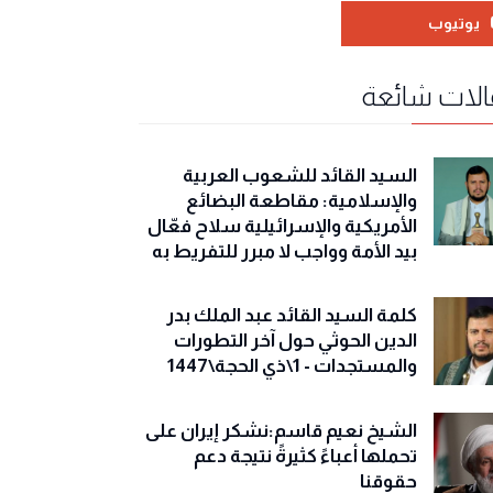
يوتيوب
لات شائعة
السيد القائد للشعوب العربية
والإسلامية: مقاطعة البضائع
الأمريكية والإسرائيلية سلاح فعّال
بيد الأمة وواجب لا مبرر للتفريط به
كلمة السيد القائد عبد الملك بدر
الدين الحوثي حول آخر التطورات
والمستجدات - 1\ذي الحجة\1447
الشيخ نعيم قاسم:نشكر إيران على
تحملها أعباءً كثيرةً نتيجة دعم
حقوقنا