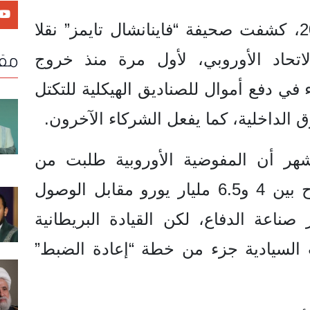
وفي تشرين الثاني / نوفمبر 2025، كشفت صحيفة “فاينانشال تايمز” نقلا
اتحاد الأوروبي، لأول مرة منذ خروج
مقا
ء في دفع أموال للصناديق الهيكلية للتكتل
 الداخلية، كما يفعل الشركاء الآخرون.
هر أن المفوضية الأوروبية طلبت من
المملكة المتحدة دفع مبلغ يتراوح بين 4 و6.5 مليار يورو مقابل الوصول
ائتمان SAFE لتطوير صناعة الدفاع، لكن القيادة البريطانية
 السيادية جزء من خطة “إعادة الضبط”