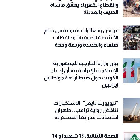
وانقطاع الكهرباء يعمّق مأساة
الصيف بالمدينة
عروض وفعاليات متنوعة في ختام
الأنشطة الصيفية بمحافظات
صنعاء والحديدة وريمة وحجة
‏بيان وزارة الخارجية للجمهورية
الإسلامية الإيرانية بشأن إدعاء
الكويت حول ضبط أربعة مواطنين
إيرانيين
"نيويورك تايمز": الاستخبارات
تناقض رواية ترامب.. طهران
استعادت قدراتها العسكرية
الصحة اللبنانية: 13 شهيدا و 14