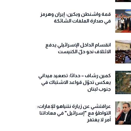
قمة واشنطن وبكين: إيران وهرمز
في صدارة الملفات الشائكة
انقسام الداخل الإسرائيلي يدفع
الائتلاف نحو حلّ الكنيست
كمين رشاف – حداثا: تصعيد ميداني
يعكس تحوّل قواعد الاشتباك في
جنوب لبنان
عراقتشي عن زيارة نتنياهو للإمارات:
التواطؤ مع "إسرائيل" في معاداتنا
أمر لا يغتفر