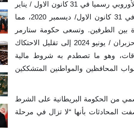
يُذكر أن بريطانيا غادرت الاتحاد الأوروبي رسميا في 31 كانون الاول / يناير
2020، وأنهت المرحلة الانتقالية في 31 كانون الاول/ ديسمبر 2020، مما
ة بين الطرفين. وتسعى حكومة ستارمر
(العمالية) منذ توليها منصبها في حزبران / يونيو 2024 إلى تقليل الاحتكاك
لاقات، وهو ما تصطدم به شروط مالية
نواب المحافظين والمواطنين المتشككين
مي من الحكومة البريطانية على الشرط
ت المحادثات بأنها “لا تزال في مرحلة