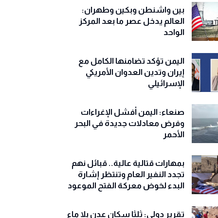
بين واشنطن وبكين وطهران:
العالم يدخل عصر ما بعد المركز
الواحد
اليمن تؤكد تضامنها الكامل مع
إيران وتدين العدوان الأمريكي
الإسرائيلي
صنعاء: اليمن أفشل الإغراءات
وفرض معادلات جديدة في البحر
الأحمر
بمهارات قتالية عالية.. قبائل نهم
تجدد النفير العام وتنتظر إشارة
البدء لخوض معركة الفتح الموعود
تقرير دولي: ثلثا سكان عدن بلا ماء