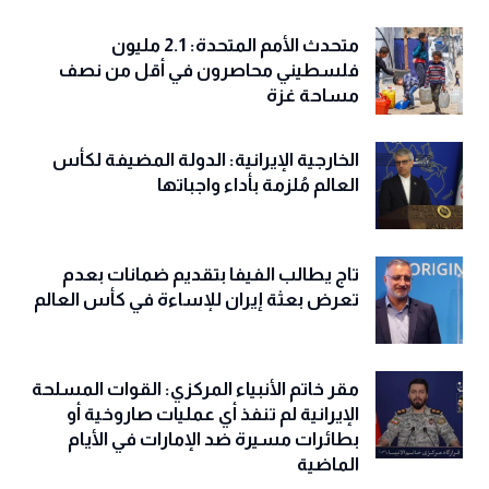
متحدث الأمم المتحدة: 2.1 مليون
فلسطيني محاصرون في أقل من نصف
مساحة غزة
الخارجية الإيرانية: الدولة المضيفة لكأس
العالم مُلزمة بأداء واجباتها
تاج يطالب الفيفا بتقديم ضمانات بعدم
تعرض بعثة إيران للإساءة في كأس العالم
مقر خاتم الأنبياء المركزي: القوات المسلحة
الإيرانية لم تنفذ أي عمليات صاروخية أو
بطائرات مسيرة ضد الإمارات في الأيام
الماضية