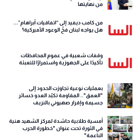
من نهايتها
من كامب ديفيد إلى “اتفاقيات أبراهام”...
هل يواجه لبنان فخّ الوعود الأميركية؟
وقفات شعبية في عموم المحافظات
تأكيدًا على الجهوزية واستمرارًا للتعبئة
بعمليات نوعية تجاوزت الحدود إلى
"العمق".. المقاومة تكبّد العدو خسائر
جسيمة وإقرار صهيوني بالنزيف
أمسية طلابية حاشدة لمركز الشهيد هنية
في الثورة تحت عنوان "خطورة الحرب
الناعمة"