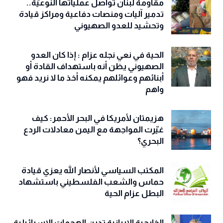
مقاومة لبنان تُواصل عملياتها النوعيّة..
تدمير آليات ومنصات دفاعية ومراكز قيادة
وتحشيد للعدو الصهيوني
الحية في نعي نجله عزام : إذا كان العدو
الصهيوني يظن أنه باستهداف القادة أو
أبنائهم وعوائلهم يمكنه أخذ ما لا نريد فهو
واهم
هزيمتان لأمريكا في البحر الأحمر: كيف
غيّرت المواجهة مع اليمن معادلات الردع
البحري؟
المكتب السياسي لأنصار الله يعزي قيادة
حماس والشعب الفلسطيني باستشهاد
البطل عزام الحية
الخارجية الإيرانية تدين الهجمات الإسرائيلية