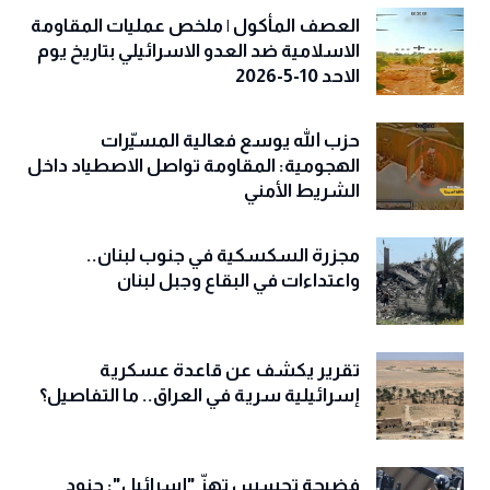
العصف المأكول | ملخص عمليات المقاومة
الاسلامية ضد العدو الاسرائيلي بتاريخ يوم
الاحد 10-5-2026
حزب الله يوسع فعالية المسيّرات
الهجومية: المقاومة تواصل الاصطياد داخل
الشريط الأمني
مجزرة السكسكية في جنوب لبنان..
واعتداءات في البقاع وجبل لبنان
تقرير يكشف عن قاعدة عسكرية
إسرائيلية سرية في العراق.. ما التفاصيل؟
فضيحة تجسس تهزّ "إسرائيل": جنود