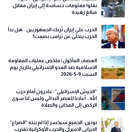
نقلوا معلومات حساسة إلى إيران مقابل
مبالغ زهيدة
الحرب على إيران تُربك الجمهوريين.. هل بدأ
الحزب يتخلّى عن ترامب بصمت؟
العصف المأكول | ملخص عمليات المقاومة
الاسلامية ضد العدو الاسرائيلي بتاريخ يوم
السبت 9-5-2026
“الجيش الإسرائيلي”: عاجزون أمام حزب
الله.. أعادنا للعصر البدائي وليس لنا سوى
الركض إلى المخابئ والصلاة
بوتين: الجميع سيخسر إذا لم ينتهِ “الصراع”
الإيراني الاميركي والحرب الأوكرانية تقترب