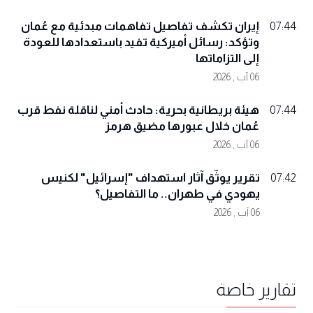
إيران تكشف تفاصيل تفاهمات مبدئية مع عُمان
07:44
وتؤكد: رسائل أميركية تفيد باستعدادها للعودة
إلى التزاماتها
06 آب , 2026
هيئة بريطانية بحرية: حادث أمني لناقلة نفط قرب
07:44
عُمان خلال عبورها مضيق هرمز
06 آب , 2026
تقرير يوثّق آثار استهداف "إسرائيل" لكنيس
07:42
يهودي في طهران.. ما التفاصيل؟
06 آب , 2026
تقارير خاصة