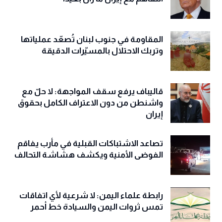
المقاومة في جنوب لبنان تُصعّد عملياتها
وتربك الاحتلال بالمسيّرات الدقيقة
قاليباف يرفع سقف المواجهة: لا حلّ مع
واشنطن من دون الاعتراف الكامل بحقوق
إيران
تصاعد الاشتباكات القبلية في مأرب يفاقم
الفوضى الأمنية ويكشف هشاشة التحالف
رابطة علماء اليمن: لا شرعية لأي اتفاقات
تمس ثروات اليمن والسيادة خط أحمر