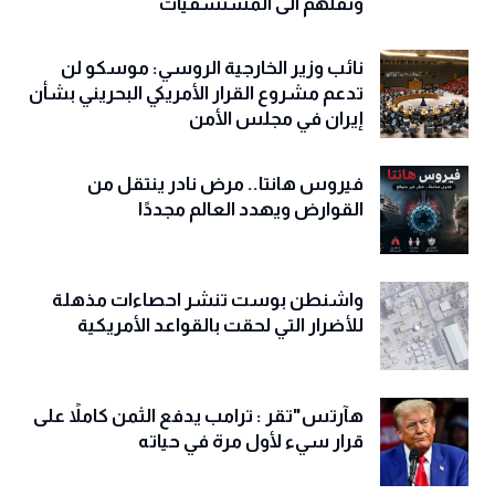
ونقلهم الى المستشفيات
نائب وزير الخارجية الروسي: موسكو لن
تدعم مشروع القرار الأمريكي البحريني بشأن
إيران في مجلس الأمن
فيروس هانتا.. مرض نادر ينتقل من
القوارض ويهدد العالم مجددًا
واشنطن بوست تنشر احصاءات مذهلة
للأضرار التي لحقت بالقواعد الأمريكية
هآرتس"تقر : ترامب يدفع الثمن كاملاً على
قرار سيء لأول مرة في حياته