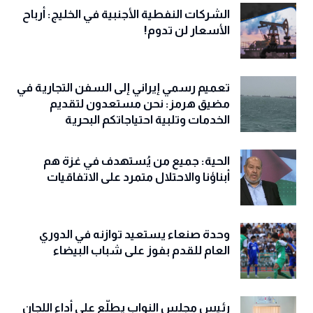
الشركات النفطية الأجنبية في الخليج: أرباح
الأسعار لن تدوم!
تعميم رسمي إيراني إلى السفن التجارية في
مضيق هرمز: نحن مستعدون لتقديم
الخدمات وتلبية احتياجاتكم البحرية
الحية: جميع من يُستهدف في غزة هم
أبناؤنا والاحتلال متمرد على الاتفاقيات
وحدة صنعاء يستعيد توازنه في الدوري
العام للقدم بفوز على شباب البيضاء
رئيس مجلس النواب يطلّع على أداء اللجان