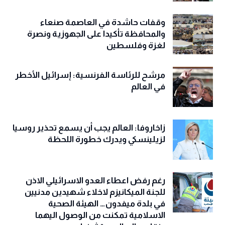
وقفات حاشدة في العاصمة صنعاء
والمحافظة تأكيدا على الجهوزية ونصرة
لغزة وفلسطين
مرشح للرئاسة الفرنسية: إسرائيل الأخطر
في العالم
زاخاروفا: العالم يجب أن يسمع تحذير روسيا
لزيلينسكي ويدرك خطورة اللحظة
رغم رفض اعطاء العدو الاسرائيلي الاذن
للجنة الميكانيزم لاخلاء شهيدين مدنيين
في بلدة ميفدون… الهيئة الصحية
الاسلامية تمكنت من الوصول اليهما