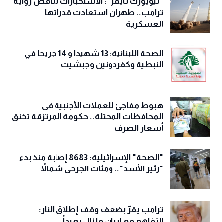
"نيويورك تايمز": الاستخبارات تناقض رواية
ترامب.. طهران استعادت قدراتها
العسكرية
الصحة اللبنانية: 13 شهيدا و 14 جريحا في
النبطية وكفردونين وجبشيت
هبوط مفاجئ للعملات الأجنبية في
المحافظات المحتلة.. حكومة المرتزقة تخنق
أسعار الصرف
"الصحة" الإسرائيلية: 8683 إصابة منذ بدء
"زئير الأسد".. ومئات الجرحى شمالاً
ترامب يقرّ بضعف وقف إطلاق النار:
التفاهم مع إيران ما زال بعيداً