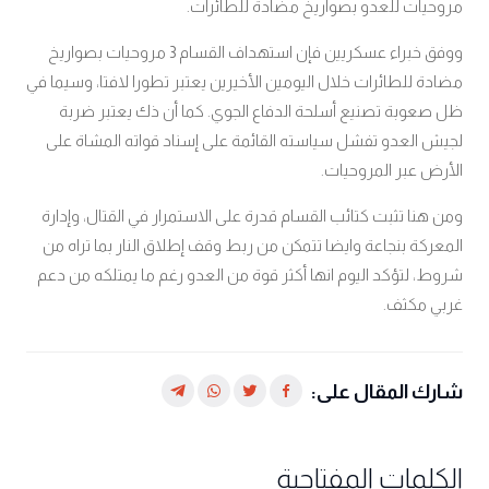
مروحيات للعدو بصواريخ مضادة للطائرات.
ووفق خبراء عسكريين فإن استهداف القسام 3 مروحيات بصواريخ
مضادة للطائرات خلال اليومين الأخيرين يعتبر تطورا لافتا، وسيما في
ظل صعوبة تصنيع أسلحة الدفاع الجوي. كما أن ذك يعتبر ضربة
لجيش العدو تفشل سياسته القائمة على إسناد قواته المشاة على
الأرض عبر المروحيات.
ومن هنا تثبت كتائب القسام قدرة على الاستمرار في القتال، وإدارة
المعركة بنجاعة وايضا تتمكن من ربط وقف إطلاق النار بما تراه من
شروط، لتؤكد اليوم انها أكثر قوة من العدو رغم ما يمتلكه من دعم
غربي مكثف.
شارك المقال على:
الكلمات المفتاحية