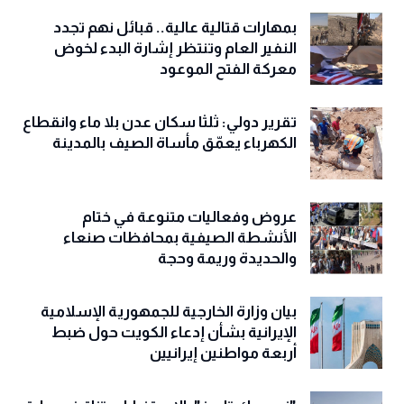
بمهارات قتالية عالية.. قبائل نهم تجدد
النفير العام وتنتظر إشارة البدء لخوض
معركة الفتح الموعود
تقرير دولي: ثلثا سكان عدن بلا ماء وانقطاع
الكهرباء يعمّق مأساة الصيف بالمدينة
عروض وفعاليات متنوعة في ختام
الأنشطة الصيفية بمحافظات صنعاء
والحديدة وريمة وحجة
‏بيان وزارة الخارجية للجمهورية الإسلامية
الإيرانية بشأن إدعاء الكويت حول ضبط
أربعة مواطنين إيرانيين