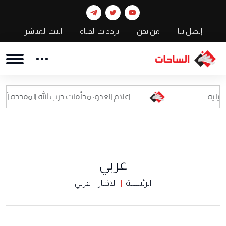
إتصل بنا
من نحن
ترددات القناة
البث المباشر
اعلام العدو: محلّقات حزب الله المفخخة أصبحت كابوسا لل
عربي
الرئيسية
الاخبار
عربي