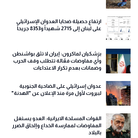
ارتفاع حصيلة ضحايا العدوان الإسرائيلي
على لبنان إلى 2715 شهيداً و8353 جريحاً
بزشكيان لماكرون: إيران لا تثق بواشنطن
وأي مفاوضات فعّالة تتطلب وقف الحرب
وضمانات بعدم تكرار الاعتداءات
عدوان إسرائيلي على الضاحية الجنوبية
لبيروت لأول مرة منذ الإعلان عن "الهدنة"
القوات المسلحة الايرانية: العدو يستغل
المفاوضات لممارسة الخداع وإلحاق الضرر
بالبلاد