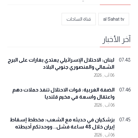
al Sahat tv
قناة الساحات
آخر الأخبار
لبنان: الاحتلال الإسرائيلي يعتدي بغارات على البرج
07:48
الشمالي والمنصوري جنوبي البلاد
06 آب , 2026
الضفة الغربية: قوات الاحتلال تنفذ حملات دهم
07:46
واعتقال واسعة في مخيم قلنديا
06 آب , 2026
بزشكيان في حديثه مع الشعب: مخطط إسقاط
07:45
إيران خلال 48 ساعة فشل.. ووحدتكم أحبطته
06 آب , 2026