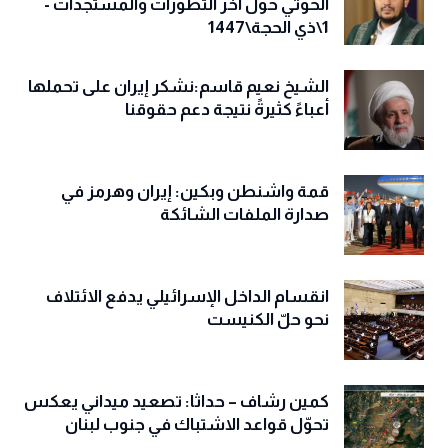
الحوثي حول آخر التطورات والمستجدات -
1\ذي الحجة\1447
الشيخ نعيم قاسم:نشكر إيران على تحملها
أعباءً كثيرةً نتيجة دعم حقوقنا
قمة واشنطن وبكين: إيران وهرمز في
صدارة الملفات الشائكة
انقسام الداخل الإسرائيلي يدفع الائتلاف
نحو حلّ الكنيست
كمين رشاف – حداثا: تصعيد ميداني يعكس
تحوّل قواعد الاشتباك في جنوب لبنان