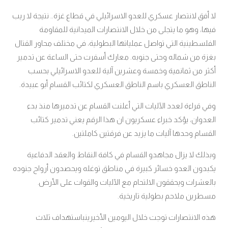
لا أفق لانتصار عسكري للعدو الاسرائيلي في قطاع غزة.. نتيجة لا ريب
فيها، وهو ما يتجلى من خلال الانتصارات الميدانية للمقاومة
الفلسطينية التي تواصل عملياتها البطولية، في مختلف محاور القتال
بغزة من شماله وحتى جنوبه. معارك أسفرت حتى الساعة عن تدمير
أكثر من ثمانمية وخمسة وعشرين آلية للعدو الاسرائيلي بحسب
الناطق العسكري باسم الناطق العسكري لكتائب القسام أبو عبيدة.
وفي قراءة لعدد الآليات التي أعلنت القسام عن تدميرها منذ بدء
العدوان، يؤكد خبراء عسكريون ان هذا الرقم يعني تدمير كتائب
القسام وحدها آليات ما يزيد عن فرقتين كاملتين.
وبذلك لا يزال مجاهدو القسام في كافة النقاط والعقد الدفاعية
يكبدون العدو خسائر كبيرة في مناطق توغله ويحصدون أرواح جنوده
بالعشرات ويحققون الالتحام مع الآليات والقوات على الأرض
.
مسطرين ملاحم بطولية تاريخية.
هذه الانتصارات توجت خلال اليومين الأخيرينباستهداف ثلاث