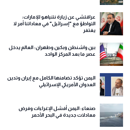
عراقتشي عن زيارة نتنياهو للإمارات:
التواطؤ مع "إسرائيل" في معاداتنا أمر لا
يغتفر
بين واشنطن وبكين وطهران: العالم يدخل
عصر ما بعد المركز الواحد
اليمن تؤكد تضامنها الكامل مع إيران وتدين
العدوان الأمريكي الإسرائيلي
صنعاء: اليمن أفشل الإغراءات وفرض
معادلات جديدة في البحر الأحمر