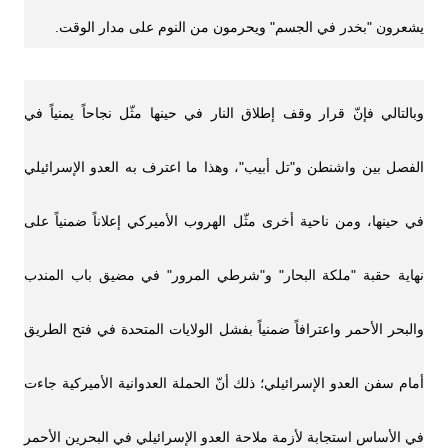
يشعرون "بخدر في الجسم" ويحرمون من النوم على مدار الوقت.
وبالتالي فإنّ قرار وقف إطلاق النار في حينها مثّل نجاحاً يمنياً في
الفصل بين واشنطن و"تل أبيب"، وهذا ما اعترف به العدو الإسرائيلي
في حينها، ومن ناحية أخرى مثّل الهروب الأميركي إعلاناً ضمنياً على
نهاية حقبة "ملكة البحار" و"شرطي المرور" في مضيق باب المندب
والبحر الأحمر واعترافاً ضمنياً بفشل الولايات المتحدة في فتح الطريق
أمام سفن العدو الإسرائيلي؛ ذلك أنّ الحملة العدوانية الأميركية جاءت
في الأساس استجابة لأزمة ملاحة العدو الإسرائيلي في البحرين الأحمر