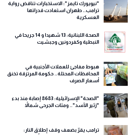
"نيويورك تايمز": الاستخبارات تناقض رواية
ترامب.. طهران استعادت قدراتها
العسكرية
الصحة اللبنانية: 13 شهيدا و 14 جريحا في
النبطية وكفردونين وجبشيت
هبوط مفاجئ للعملات الأجنبية في
المحافظات المحتلة.. حكومة المرتزقة تخنق
أسعار الصرف
"الصحة" الإسرائيلية: 8683 إصابة منذ بدء
"زئير الأسد".. ومئات الجرحى شمالاً
ترامب يقرّ بضعف وقف إطلاق النار: