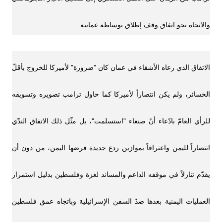
والاتجاه نحو اتفاق وقف إطلاق بوساطة عمانية.
الاتفاق الذي رعاه الأشقاء في عمان كان "ضرورة" لأميركا للخروج بأقلّ
الخسائر، ولم يكن انتصاراً لأميركا كما حاول ترامب تصويره وتسويقه
للرأي العامّ بادّعاء أنّ صنعاء "استسلمت"، بل مثّل ذلك الاتفاق الندّي
انتصاراً لليمن واعترافاً بموازين ردع جديدة فرضها اليمن، من دون أن
يقدّم تنازلاً في موقفه الداعم والمساند لغزة وفلسطين بدليل استمرار
العمليات اليمنية بعدها ضدّ السفن الإسرائيلية وباتجاه عمق فلسطين