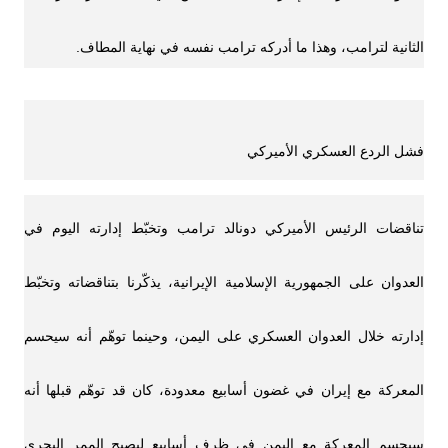
الثانية لترامب، وهذا ما أدركه ترامب نفسه في نهاية المطاف.
فشل الردع العسكري الأميركي
تناقضات الرئيس الأميركي دونالد ترامب وتخبّط إدارته اليوم في
العدوان على الجمهورية الإسلامية الإيرانية، يذكّرنا بتناقضاته وتخبّط
إدارته خلال العدوان العسكري على اليمن، وحينما توهّم أنه سيحسم
المعركة مع إيران في غضون أسابيع معدودة، كان قد توهّم قبلها أنه
سيحسم المعركة مع اليمن في ظرف أسابيع ليصبح الممر البحري