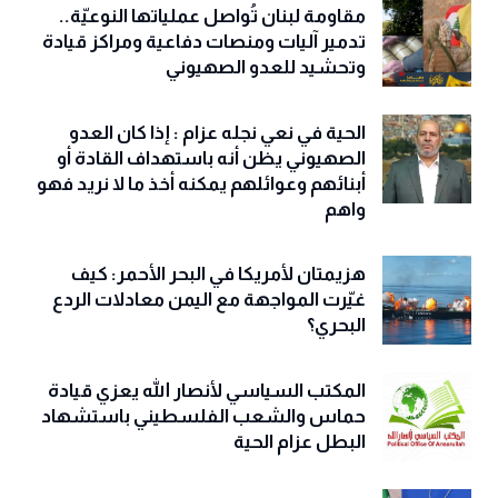
مقاومة لبنان تُواصل عملياتها النوعيّة..
تدمير آليات ومنصات دفاعية ومراكز قيادة
وتحشيد للعدو الصهيوني
الحية في نعي نجله عزام : إذا كان العدو
الصهيوني يظن أنه باستهداف القادة أو
أبنائهم وعوائلهم يمكنه أخذ ما لا نريد فهو
واهم
هزيمتان لأمريكا في البحر الأحمر: كيف
غيّرت المواجهة مع اليمن معادلات الردع
البحري؟
المكتب السياسي لأنصار الله يعزي قيادة
حماس والشعب الفلسطيني باستشهاد
البطل عزام الحية