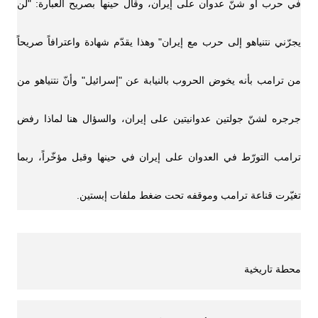
في حرب أو شنّ عدوان على إيران، وقال حينها بصريح العبارة: "لن
يجرّني نتنياهو إلى حرب مع إيران" وهذا يقدّم شهادة واعترافاً صريحاً
من ترامب بأنه يخوض الحروب بالنيابة عن "إسرائيل" وأنّ نتنياهو من
جرجره لشنّ جولتين عدوانيتين على إيران، والسؤال هنا لماذا رفض
ترامب التورّط في العدوان على إيران في حينها وقبل مؤخّراً، ربما
تغيّرت قناعة ترامب وموقفه تحت ضغط ملفات إبستين.
محطة تاريخية