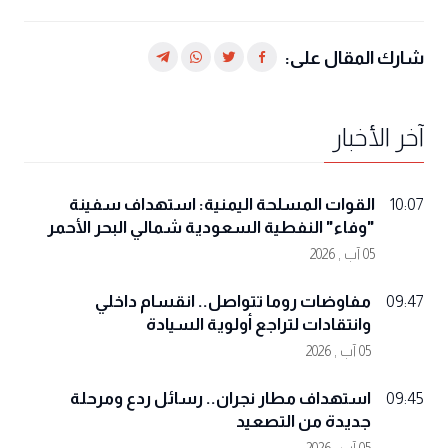
شارك المقال على:
آخر الأخبار
القوات المسلحة اليمنية: استهداف سفينة
10:07
"وفاء" النفطية السعودية شمالي البحر الأحمر
05 آب , 2026
مفاوضات روما تتواصل.. انقسام داخلي
09:47
وانتقادات لتراجع أولوية السيادة
05 آب , 2026
استهداف مطار نجران.. رسائل ردع ومرحلة
09:45
جديدة من التصعيد
05 آب , 2026