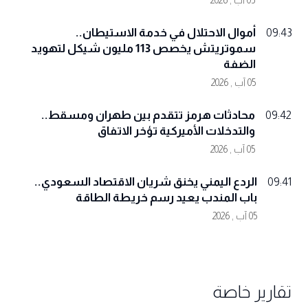
أموال الاحتلال في خدمة الاستيطان..
09:43
سموتريتش يخصص 113 مليون شيكل لتهويد
الضفة
05 آب , 2026
محادثات هرمز تتقدم بين طهران ومسقط..
09:42
والتدخلات الأميركية تؤخر الاتفاق
05 آب , 2026
الردع اليمني يخنق شريان الاقتصاد السعودي..
09:41
باب المندب يعيد رسم خريطة الطاقة
05 آب , 2026
تقارير خاصة