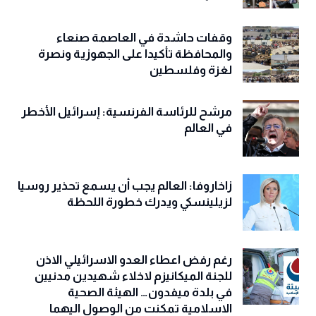
وقفات حاشدة في العاصمة صنعاء
والمحافظة تأكيدا على الجهوزية ونصرة
لغزة وفلسطين
مرشح للرئاسة الفرنسية: إسرائيل الأخطر
في العالم
زاخاروفا: العالم يجب أن يسمع تحذير روسيا
لزيلينسكي ويدرك خطورة اللحظة
رغم رفض اعطاء العدو الاسرائيلي الاذن
للجنة الميكانيزم لاخلاء شهيدين مدنيين
في بلدة ميفدون… الهيئة الصحية
الاسلامية تمكنت من الوصول اليهما