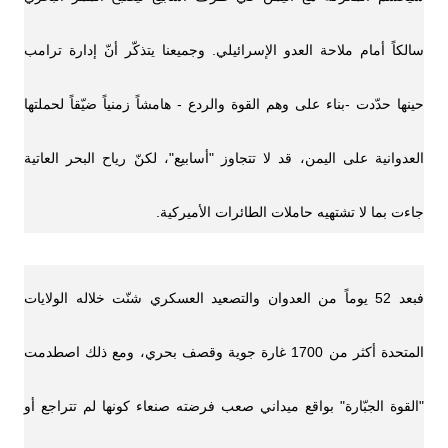
سالكاً أمام ملاحة العدو الإسرائيلي. وجميعنا يتذكّر أنّ إدارة ترامب
حينها حدّدت -بناء على وهم القوة والردع - هامشاً زمنياً ضيّقاً لحملتها
العدوانية على اليمن، قد لا تتجاوز "أسابيع"، لكنّ رياح البحر العاتية
جاءت بما لا تشتهيه حاملات الطائرات الأميركية.
فبعد 52 يوماً من العدوان والتصعيد العسكري شنّت خلاله الولايات
المتحدة أكثر من 1700 غارة جوية وقصف بحري، ومع ذلك اصطدمت
"القوة الجبّارة" بواقع ميداني صعب فرضته صنعاء كونها لم تتراجع أو