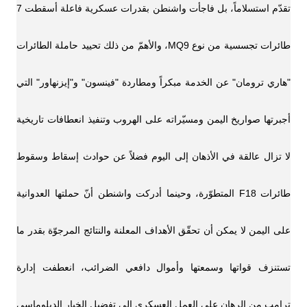
تقدّم استسلاماً، بل فاجأت واشنطن بقدرات عسكرية فاعلة أسقطت 7
طائرات تجسسية من نوع MQ9، والأهمّ من ذلك تحييد حاملة الطائرات
"هاري ترومان" عن الخدمة مبكراً ومطاردة "فينسون" و"إيزنهاور" التي
أجبرتها صواريخ اليمن ومسيّراته على الهروب وتنفيذ انعطافات تاريخية
لا تزال عالقة في الأذهان إلى اليوم فضلاً عن حوادث إسقاط وسقوط
طائرات F18 المتطوّرة، وحينما أدركت واشنطن أنّ حملتها العدوانية
على اليمن لا يمكن أن تحقّق الأهداف المعلنة والنتائج المرجوّة بقدر ما
تستنزف قواتها وسمعتها وأموال دافعي الضرائب، انعطفت إدارة
ترامب من الرهان على العمل العسكري إلى تفضيل الخيار الدبلوماسي