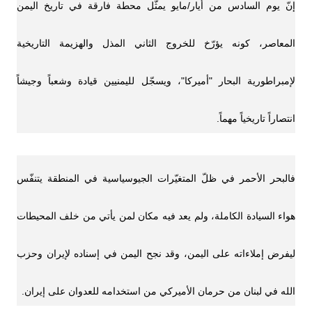
إنّ يوم السادس من أيار/مايو يمثّل محطة فارقة في تاريخ اليمن
المعاصر، كونه يؤرّخ للخروج الثاني المذل والهزيمة التاريخية
لإمبراطورية البحار "أميركا"، ويسجّل لليمنيين قيادة وشعباً وجيشاً
انتصاراً تاريخياً مهماً.
فالبحر الأحمر في ظلّ المتغيّرات الجيوسياسية في المنطقة يتنفّس
هواء السيادة الكاملة، ولم يعد فيه مكان لمن يأتي من خلف المحيطات
ليفرض إملاءاته على اليمن، وقد نجح اليمن في إسناده لإيران وحزب
الله في لبنان من حرمان الأميركي من استخدامه للعدوان على إيران.