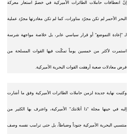
إنّ انعطافات حاملات الطائرات الأميركية في خضمّ استعار معركة
البحر الأحمر لم تكن مجرّد مناورات، كما لم تكن مغادرتها مجرّد عملية
لـ "إعادة التموضع" أو قرار سياسي عابر، بل خلاصة مواجهة شرسة
استمرت لأكثر من خمسين يوماً تمكّنت فيها القوات المسلحة من
فرض معادلات صعبة أرهقت القوات البحرية الأميركية.
وكتبت نهاية جديدة لزمن حاملات الطائرات الأميركية وفق ما أشارت
إليه في حينها مجلة "ذا أتلانتك" الأميركية، واعترف بها الكثير من
منتسبي البحرية الأميركية جنوداً وضباطاً، بل حتى ترامب نفسه وصف