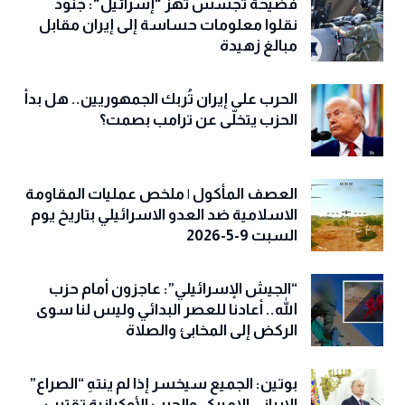
فضيحة تجسس تهزّ "إسرائيل": جنود
نقلوا معلومات حساسة إلى إيران مقابل
مبالغ زهيدة
الحرب على إيران تُربك الجمهوريين.. هل بدأ
الحزب يتخلّى عن ترامب بصمت؟
العصف المأكول | ملخص عمليات المقاومة
الاسلامية ضد العدو الاسرائيلي بتاريخ يوم
السبت 9-5-2026
“الجيش الإسرائيلي”: عاجزون أمام حزب
الله.. أعادنا للعصر البدائي وليس لنا سوى
الركض إلى المخابئ والصلاة
بوتين: الجميع سيخسر إذا لم ينتهِ “الصراع”
الإيراني الاميركي والحرب الأوكرانية تقترب