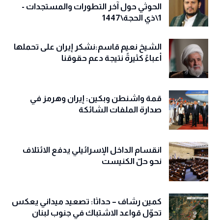
الحوثي حول آخر التطورات والمستجدات -
1\ذي الحجة\1447
الشيخ نعيم قاسم:نشكر إيران على تحملها
أعباءً كثيرةً نتيجة دعم حقوقنا
قمة واشنطن وبكين: إيران وهرمز في
صدارة الملفات الشائكة
انقسام الداخل الإسرائيلي يدفع الائتلاف
نحو حلّ الكنيست
كمين رشاف – حداثا: تصعيد ميداني يعكس
تحوّل قواعد الاشتباك في جنوب لبنان