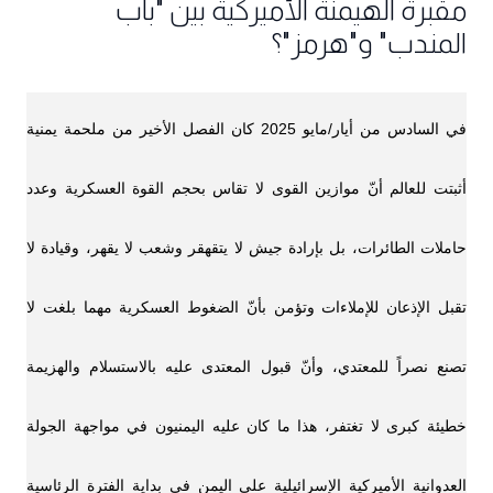
مقبرة الهيمنة الأميركية بين "باب
المندب" و"هرمز"؟
في السادس من أيار/مايو 2025 كان الفصل الأخير من ملحمة يمنية
أثبتت للعالم أنّ موازين القوى لا تقاس بحجم القوة العسكرية وعدد
حاملات الطائرات، بل بإرادة جيش لا يتقهقر وشعب لا يقهر، وقيادة لا
تقبل الإذعان للإملاءات وتؤمن بأنّ الضغوط العسكرية مهما بلغت لا
تصنع نصراً للمعتدي، وأنّ قبول المعتدى عليه بالاستسلام والهزيمة
خطيئة كبرى لا تغتفر، هذا ما كان عليه اليمنيون في مواجهة الجولة
العدوانية الأميركية الإسرائيلية على اليمن في بداية الفترة الرئاسية