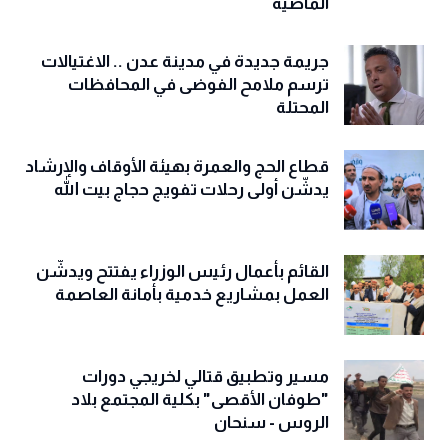
الماضية
جريمة جديدة في مدينة عدن .. الاغتيالات
ترسم ملامح الفوضى في المحافظات
المحتلة
قطاع الحج والعمرة بهيئة الأوقاف والإرشاد
يدشّن أولى رحلات تفويج حجاج بيت الله
القائم بأعمال رئيس الوزراء يفتتح ويدشّن
العمل بمشاريع خدمية بأمانة العاصمة
مسير وتطبيق قتالي لخريجي دورات
"طوفان الأقصى" بكلية المجتمع بلاد
الروس - سنحان