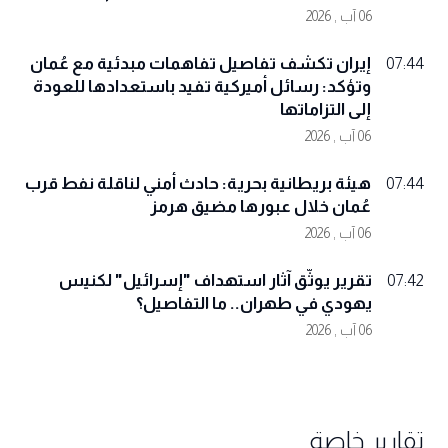
06 آب , 2026
إيران تكشف تفاصيل تفاهمات مبدئية مع عُمان
07:44
وتؤكد: رسائل أميركية تفيد باستعدادها للعودة
إلى التزاماتها
06 آب , 2026
هيئة بريطانية بحرية: حادث أمني لناقلة نفط قرب
07:44
عُمان خلال عبورها مضيق هرمز
06 آب , 2026
تقرير يوثّق آثار استهداف "إسرائيل" لكنيس
07:42
يهودي في طهران.. ما التفاصيل؟
06 آب , 2026
تقارير خاصة