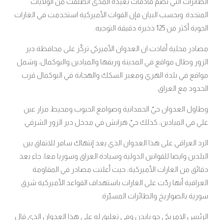
الطائرات التي تضم قاذفات بعيدة المدى انطلقت من الولايات
المتحدة
وبحسب البيان فإن القوات الأميركية استخدمت في الغارات
.
الجوية أكثر من 125 ذخيرة دقيقة التوجيه.
مصادر محلية أفادت ان العدوان الأميركي تركّز على محافظة دير
الزور وطال مواقع في المدينة وريفها والميادين والبوكمال، وشمل
مواقع في بلدة الهري ومعبر السكك والهجانة في البوكمال قرب
الحدود مع العراق
.
وطاول العدوان حيّ الحمدانية وصوامع الحبوب ومحيط مزار عين
علي في الميادين، كذلك حيّ هرابش في مدخل دير الزور الشرقي
.
الرد العراقي على هذا العدوان الذي يعد إنتهاك سافر للاتفاق بين
البلدين وايضا للقوانين الدولية وسيادة العراق وسوريا معا، جاء بعد
دقائق من الغارات الأميركية، حيث أعلنت مصادر في المقاومة
العراقية أنها ردّت على الغارات باستهداف القواعد الأميركية شرق
سورية بالصواريخ والطائرات المسيّرة
.
الرئيس الامريكي جو بايدن وفي تعليق له على هذا العدوان الذي قال