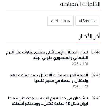
الكلمات المفتاحية
al Sahat tv
قناة الساحات
آخر الأخبار
لبنان: الاحتلال الإسرائيلي يعتدي بغارات على البرج
07:48
الشمالي والمنصوري جنوبي البلاد
06 آب , 2026
الضفة الغربية: قوات الاحتلال تنفذ حملات دهم
07:46
واعتقال واسعة في مخيم قلنديا
06 آب , 2026
بزشكيان في حديثه مع الشعب: مخطط إسقاط
07:45
إيران خلال 48 ساعة فشل.. ووحدتكم أحبطته