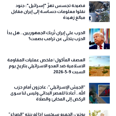
فضيحة تجسس تهزّ "إسرائيل": جنود
نقلوا معلومات حساسة إلى إيران مقابل
مبالغ زهيدة
الحرب على إيران تُربك الجمهوريين.. هل بدأ
الحزب يتخلّى عن ترامب بصمت؟
العصف المأكول | ملخص عمليات المقاومة
الاسلامية ضد العدو الاسرائيلي بتاريخ يوم
السبت 9-5-2026
“الجيش الإسرائيلي”: عاجزون أمام حزب
الله.. أعادنا للعصر البدائي وليس لنا سوى
الركض إلى المخابئ والصلاة
بوتين: الجميع سيخسر إذا لم ينتهِ “الصراع”