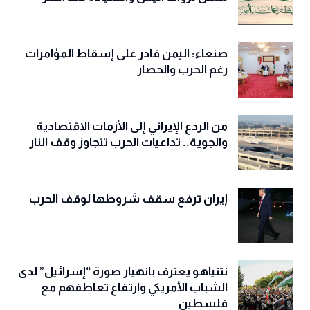
صنعاء: اليمن قادر على إسقاط المؤامرات
رغم الحرب والحصار
من الردع الإيراني إلى الأزمات الاقتصادية
والجوية.. تداعيات الحرب تتجاوز وقف النار
إيران ترفع سقف شروطها لوقف الحرب
نتنياهو يعترف بانهيار صورة “إسرائيل” لدى
الشباب الأمريكي وارتفاع تعاطفهم مع
فلسطين