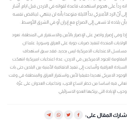
انه رداً على هجوم استهدف قاعدة لقواته في الاردن قبل ايام، أشار
إلى أنّ الرد الأميركي بدأ الليلة متوعدا بأنه لن ينتهي، ليناقض نفسه
بأن بلاده لا تسعى إلى الصراع مع إيران أو في الشرق الأوسط
.
إذا وفي إصرار واضح على الإضرار بالأمن والاستقرار في المنطقة، تعود
الولايات المتحدة لتنفيذ ضربات جوية على العراق وسوريا،
علما ان
مسلسل الاعتداءات الامريكية ليس بجديد، فقد سبق استهداف
المقاومة للجنود الامريكيين في الاردن، عدة اعتداءات اميريكية انتهكت
السيادة العراقية وأساءت
إلى تنفيذ الاتفاقية الأمنية بين البلدين حتى بات
الوجود الامريكي تهديدا حقيقيا لأمن واستقرار العراق والمنطقة في وقت
تعاني فيه اساسا من خطر اتساع الحرب، وتداعيات العدوان على غزّة
وحرب الإبادة التي يرتكبها العدو الاسرائيلي.
شارك المقال على: