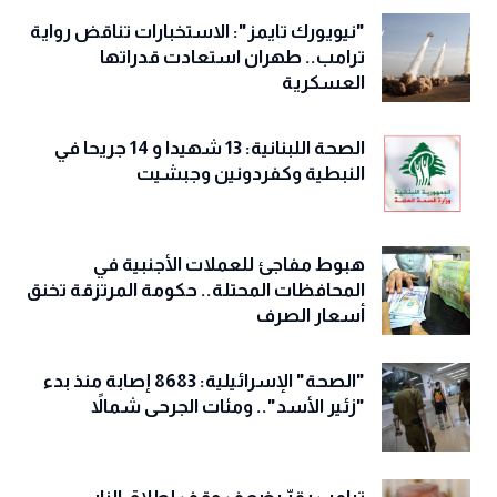
"نيويورك تايمز": الاستخبارات تناقض رواية
ترامب.. طهران استعادت قدراتها
العسكرية
الصحة اللبنانية: 13 شهيدا و 14 جريحا في
النبطية وكفردونين وجبشيت
هبوط مفاجئ للعملات الأجنبية في
المحافظات المحتلة.. حكومة المرتزقة تخنق
أسعار الصرف
"الصحة" الإسرائيلية: 8683 إصابة منذ بدء
"زئير الأسد".. ومئات الجرحى شمالاً