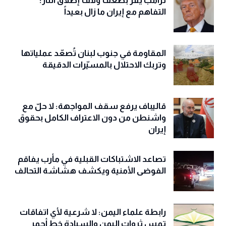
ترامب يقرّ بضعف وقف إطلاق النار:
التفاهم مع إيران ما زال بعيداً
المقاومة في جنوب لبنان تُصعّد عملياتها
وتربك الاحتلال بالمسيّرات الدقيقة
قاليباف يرفع سقف المواجهة: لا حلّ مع
واشنطن من دون الاعتراف الكامل بحقوق
إيران
تصاعد الاشتباكات القبلية في مأرب يفاقم
الفوضى الأمنية ويكشف هشاشة التحالف
رابطة علماء اليمن: لا شرعية لأي اتفاقات
تمس ثروات اليمن والسيادة خط أحمر