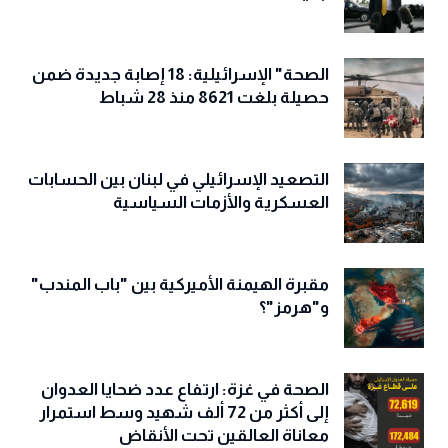
الصحة" الإسرائيلية: 18 إصابة جديدة ضمن
حصيلة بلغت 8621 منذ 28 شباط
التصعيد الإسرائيلي في لبنان بين الحسابات
العسكرية والأزمات السياسية
مقبرة الهيمنة الأميركية بين "باب المندب"
و"هرمز"؟
الصحة في غزة: ارتفاع عدد ضحايا العدوان
إلى أكثر من 72 ألف شهيد وسط استمرار
معاناة العالقين تحت الأنقاض