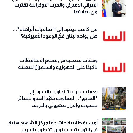
الإيراني الاميركي والحرب الأوكرانية تقترب
من نهايتها
من كامب ديفيد إلى “اتفاقيات أبراهام”...
هل يواجه لبنان فخّ الوعود الأميركية؟
وقفات شعبية في عموم المحافظات
تأكيدًا على الجهوزية واستمرارًا للتعبئة
بعمليات نوعية تجاوزت الحدود إلى
"العمق".. المقاومة تكبّد العدو خسائر
جسيمة وإقرار صهيوني بالنزيف
أمسية طلابية حاشدة لمركز الشهيد هنية
في الثورة تحت عنوان "خطورة الحرب