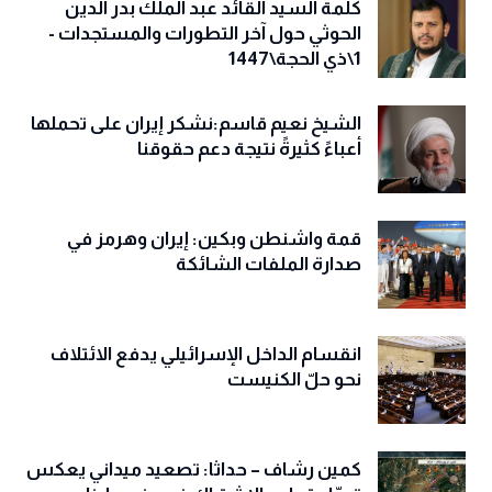
كلمة السيد القائد عبد الملك بدر الدين
الحوثي حول آخر التطورات والمستجدات -
1\ذي الحجة\1447
الشيخ نعيم قاسم:نشكر إيران على تحملها
أعباءً كثيرةً نتيجة دعم حقوقنا
قمة واشنطن وبكين: إيران وهرمز في
صدارة الملفات الشائكة
انقسام الداخل الإسرائيلي يدفع الائتلاف
نحو حلّ الكنيست
كمين رشاف – حداثا: تصعيد ميداني يعكس