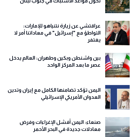
تحوّل قواعد الاشتباك في جنوب لبنان
عراقتشي عن زيارة نتنياهو للإمارات:
التواطؤ مع "إسرائيل" في معاداتنا أمر لا
يغتفر
بين واشنطن وبكين وطهران: العالم يدخل
عصر ما بعد المركز الواحد
اليمن تؤكد تضامنها الكامل مع إيران وتدين
العدوان الأمريكي الإسرائيلي
صنعاء: اليمن أفشل الإغراءات وفرض
معادلات جديدة في البحر الأحمر