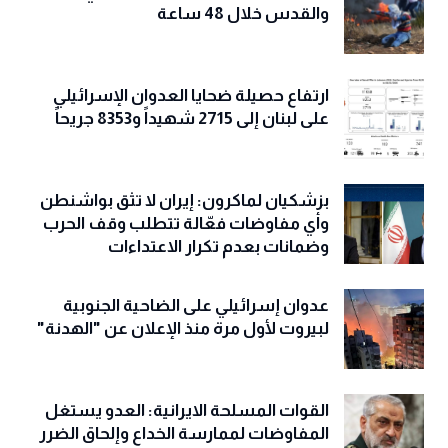
والقدس خلال 48 ساعة
ارتفاع حصيلة ضحايا العدوان الإسرائيلي
على لبنان إلى 2715 شهيداً و8353 جريحاً
بزشكيان لماكرون: إيران لا تثق بواشنطن
وأي مفاوضات فعّالة تتطلب وقف الحرب
وضمانات بعدم تكرار الاعتداءات
عدوان إسرائيلي على الضاحية الجنوبية
لبيروت لأول مرة منذ الإعلان عن "الهدنة"
القوات المسلحة الايرانية: العدو يستغل
المفاوضات لممارسة الخداع وإلحاق الضرر