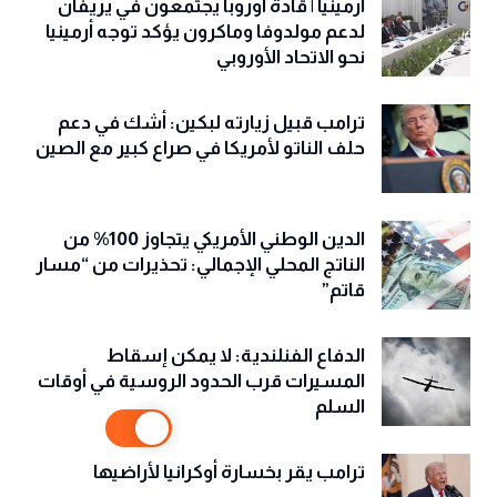
ارمينيا | قادة أوروبا يجتمعون في يريفان
لدعم مولدوفا وماكرون يؤكد توجه أرمينيا
نحو الاتحاد الأوروبي
ترامب قبيل زيارته لبكين: أشك في دعم
حلف الناتو لأمريكا في صراع كبير مع الصين
الدين الوطني الأمريكي يتجاوز 100% من
الناتج المحلي الإجمالي: تحذيرات من “مسار
قاتم”
الدفاع الفنلندية: لا يمكن إسقاط
المسيرات قرب الحدود الروسية في أوقات
السلم
ترامب يقر بخسارة أوكرانيا لأراضيها