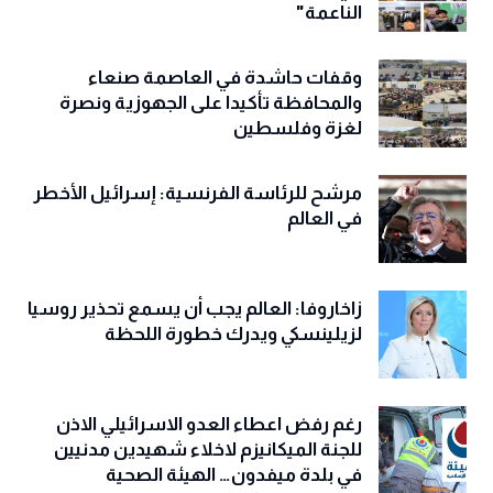
الناعمة"
وقفات حاشدة في العاصمة صنعاء
والمحافظة تأكيدا على الجهوزية ونصرة
لغزة وفلسطين
مرشح للرئاسة الفرنسية: إسرائيل الأخطر
في العالم
زاخاروفا: العالم يجب أن يسمع تحذير روسيا
لزيلينسكي ويدرك خطورة اللحظة
رغم رفض اعطاء العدو الاسرائيلي الاذن
للجنة الميكانيزم لاخلاء شهيدين مدنيين
في بلدة ميفدون… الهيئة الصحية