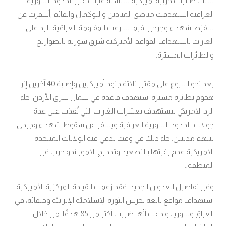
شنت طائرات حربية أميركية سلسلة غارات على الحدود السورية
العراقية استهدفت مناطق الميادين والبوكمال والقائم ,أسفرت عن
سقزط شهداء وجرحى. فيما سارعت المقاومة العراقية للرد على
الغارات باستهداف القواعد الأميركية شرق سورية بالصواريخ
والطائرات المسيّرة.
بعد نحو اسبوع على مقتل ثلاثة جنود أميركيين وإصابة 40 آخرين إثر
هجوم بطائرة مسيرة استهدف قاعدة في شمال شرق الأردن، جاء
الرد الامريكي ليستهدف بعشرات الغارات التي نُفذت على عدة
جولات، الحدود السورية العراقية ويسفر عن سقوط شهداء وجرحى
بينهم مدنيين. جاء ذلك في وقت تدعي فيه الولايات المتتحدة
الامريكية عدم رغبتها بالتصعيد وتدحرج الامور نحو حرب في
المنطقة..
وفي تفاصيل العدوان الجديد، فقد زعمت القيادة المركزية الأميركية
استهداف مواقع تابعة لحرس الثورة الإسلاميّة الإيرانيّة وحلفائه، في
العراق وسوريا، وادعت أنّها ضربت أكثر من 85 هدفًا، من خلال